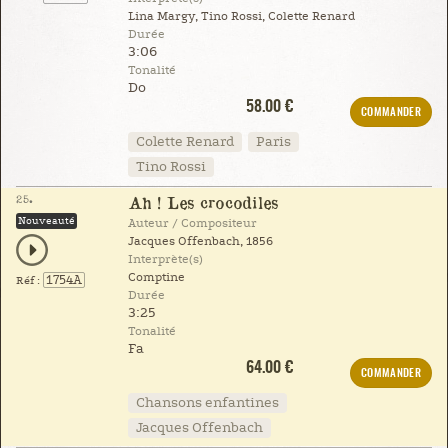
Lina Margy, Tino Rossi, Colette Renard
Durée
3:06
Tonalité
Do
58.00 €
COMMANDER
Colette Renard
Paris
Tino Rossi
25.
Ah ! Les crocodiles
Nouveauté
Auteur / Compositeur
Jacques Offenbach, 1856
Interprète(s)
Comptine
1754A
Réf :
Durée
3:25
Tonalité
Fa
64.00 €
COMMANDER
Chansons enfantines
Jacques Offenbach