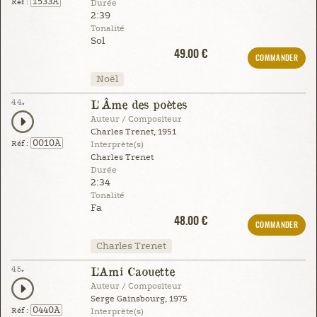
1533A
Réf :
Durée
2:39
Tonalité
Sol
49.00 €
COMMANDER
Noël
44.
L'Âme des poètes
Auteur / Compositeur
Charles Trenet, 1951
0010A
Réf :
Interprète(s)
Charles Trenet
Durée
2:34
Tonalité
Fa
48.00 €
COMMANDER
Charles Trenet
45.
L'Ami Caouette
Auteur / Compositeur
Serge Gainsbourg, 1975
0440A
Réf :
Interprète(s)