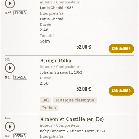
Auteur / Compositeur
Louis Chedid, 1985
1706A
Réf :
Interprète(s)
Louis Chedid
Durée
2:46
Tonalité
Solm
52.00 €
COMMANDER
52.
Annen Polka
Auteur / Compositeur
Johann Strauss II, 1852
1641A
Réf :
Durée
2:50
52.00 €
COMMANDER
Bal
Musique classique
Polkas
53.
Aragon et Castille (en Do)
Auteur / Compositeur
Boby Lapointe / Etienne Lorin, 1960
0554A
Réf :
Interprète(s)