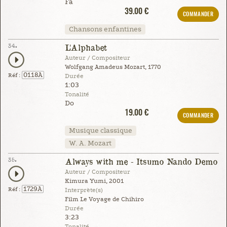
Fa
39.00 €
COMMANDER
Chansons enfantines
34.
L'Alphabet
Auteur / Compositeur
Wolfgang Amadeus Mozart, 1770
0118A
Réf :
Durée
1:03
Tonalité
Do
19.00 €
COMMANDER
Musique classique
W. A. Mozart
35.
Always with me - Itsumo Nando Demo
Auteur / Compositeur
Kimura Yumi, 2001
1729A
Réf :
Interprète(s)
Film Le Voyage de Chihiro
Durée
3:23
Tonalité