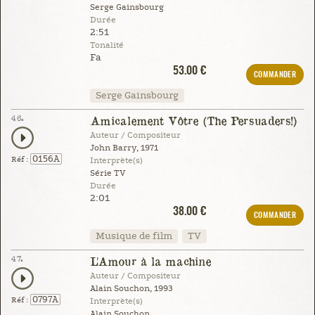
Serge Gainsbourg
Durée
2:51
Tonalité
Fa
53.00 €
COMMANDER
Serge Gainsbourg
46.
Amicalement Vôtre (The Persuaders!)
Auteur / Compositeur
John Barry, 1971
0156A
Réf :
Interprète(s)
Série TV
Durée
2:01
38.00 €
COMMANDER
Musique de film
TV
47.
L'Amour à la machine
Auteur / Compositeur
Alain Souchon, 1993
0797A
Réf :
Interprète(s)
Alain Souchon