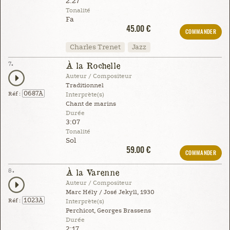
2:27
Tonalité
Fa
45.00 €
COMMANDER
Charles Trenet
Jazz
7.
À la Rochelle
Auteur / Compositeur
Traditionnel
0687A
Réf :
Interprète(s)
Chant de marins
Durée
3:07
Tonalité
Sol
59.00 €
COMMANDER
8.
À la Varenne
Auteur / Compositeur
Marc Hély / José Jekyll, 1930
1023A
Réf :
Interprète(s)
Perchicot, Georges Brassens
Durée
2:17