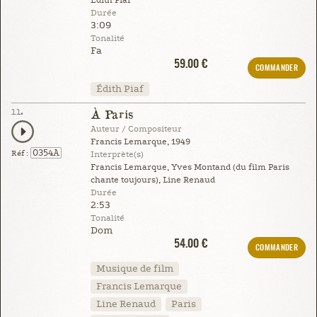
Édith Piaf
Durée
3:09
Tonalité
Fa
59.00 €
COMMANDER
Édith Piaf
11.
À Paris
Auteur / Compositeur
Francis Lemarque, 1949
0354A
Réf :
Interprète(s)
Francis Lemarque, Yves Montand (du film Paris
chante toujours), Line Renaud
Durée
2:53
Tonalité
Dom
54.00 €
COMMANDER
Musique de film
Francis Lemarque
Line Renaud
Paris