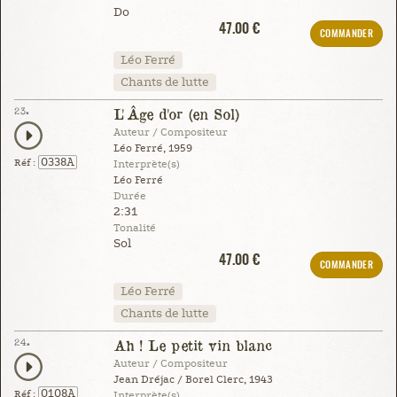
Do
47.00 €
COMMANDER
Léo Ferré
Chants de lutte
23.
L'Âge d'or (en Sol)
Auteur / Compositeur
Léo Ferré, 1959
0338A
Réf :
Interprète(s)
Léo Ferré
Durée
2:31
Tonalité
Sol
47.00 €
COMMANDER
Léo Ferré
Chants de lutte
24.
Ah ! Le petit vin blanc
Auteur / Compositeur
Jean Dréjac / Borel Clerc, 1943
0108A
Réf :
Interprète(s)