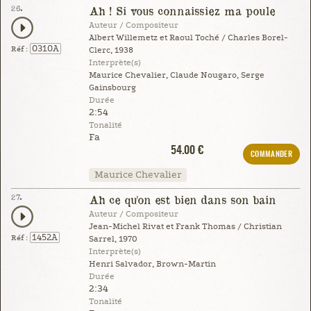
26.
Ah ! Si vous connaissiez ma poule
Auteur / Compositeur
Albert Willemetz et Raoul Toché / Charles Borel-
0310A
Réf :
Clerc, 1938
Interprète(s)
Maurice Chevalier, Claude Nougaro, Serge
Gainsbourg
Durée
2:54
Tonalité
Fa
54.00 €
COMMANDER
Maurice Chevalier
27.
Ah ce qu'on est bien dans son bain
Auteur / Compositeur
Jean-Michel Rivat et Frank Thomas / Christian
1452A
Réf :
Sarrel, 1970
Interprète(s)
Henri Salvador, Brown-Martin
Durée
2:34
Tonalité