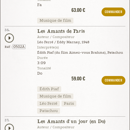
Fa
63.00 €
COMMANDER
Musique de film
36.
Les Amants de Paris
Auteur / Compositeur
Léo Ferré / Eddy Marnay, 1948
0502A
Réf :
Interprète(s)
Édith Piaf (du film Aimez-vous Brahms), Patachou
Durée
3:09
Tonalité
Do
59.00 €
COMMANDER
Édith Piaf
Musique de film
Léo Ferré
Paris
Patachou
37.
Les Amants d'un jour (en Do)
Auteur / Compositeur