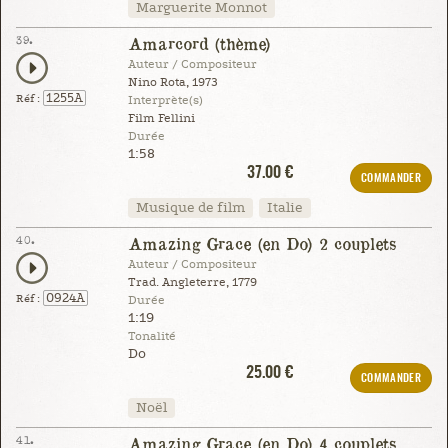
Marguerite Monnot
39.
Amarcord (thème)
Auteur / Compositeur
Nino Rota, 1973
1255A
Réf :
Interprète(s)
Film Fellini
Durée
1:58
37.00 €
COMMANDER
Musique de film
Italie
40.
Amazing Grace (en Do) 2 couplets
Auteur / Compositeur
Trad. Angleterre, 1779
0924A
Réf :
Durée
1:19
Tonalité
Do
25.00 €
COMMANDER
Noël
41.
Amazing Grace (en Do) 4 couplets