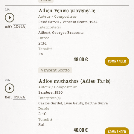
19.
Adieu Venise provençale
Auteur / Compositeur
René Sarvil / Vincent Scotto, 1934
1044A
Réf :
Interprète(s)
Alibert, Georges Brassens
Durée
2:34
Tonalité
Fa
48.00 €
COMMANDER
Vincent Scotto
20.
Adios muchachos (Adieu Paris)
Auteur / Compositeur
Sanders, 1930
0107A
Réf :
Interprète(s)
Carlos Gardel, Lyse Gauty, Berthe Sylva
Durée
2:10
Tonalité
Sol
40.00 €
COMMANDER