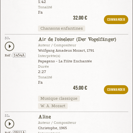
1:42
Tonalité
Fa
32.00 €
COMMANDER
Chansons enfantines
30.
Air de l'oiseleur (Der Vogelfänger)
Auteur / Compositeur
Wolfgang Amadeus Mozart, 1791
1454A
Réf :
Interprète(s)
Papageno - La Flûte Enchantée
Durée
2:27
Tonalité
Fa
45.00 €
COMMANDER
Musique classique
W. A. Mozart
31.
Aline
Auteur / Compositeur
Christophe, 1965
0511A
Réf :