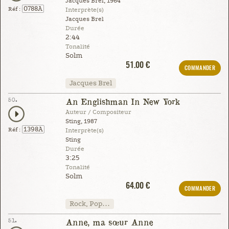
Jacques Brel, 1964
0788A
Réf :
Interprète(s)
Jacques Brel
Durée
2:44
Tonalité
Solm
51.00 €
COMMANDER
Jacques Brel
50.
An Englishman In New York
Auteur / Compositeur
Sting, 1987
1398A
Réf :
Interprète(s)
Sting
Durée
3:25
Tonalité
Solm
64.00 €
COMMANDER
Rock, Pop…
51.
Anne, ma sœur Anne