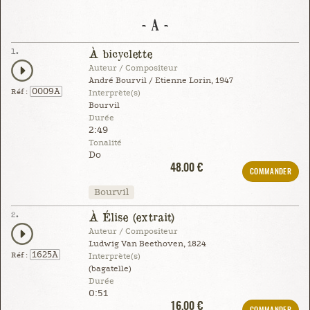
- A -
1.
À bicyclette
Auteur / Compositeur
André Bourvil / Etienne Lorin, 1947
0009A
Réf :
Interprète(s)
Bourvil
Durée
2:49
Tonalité
Do
48.00 €
COMMANDER
Bourvil
2.
À Élise (extrait)
Auteur / Compositeur
Ludwig Van Beethoven, 1824
1625A
Réf :
Interprète(s)
(bagatelle)
Durée
0:51
16.00 €