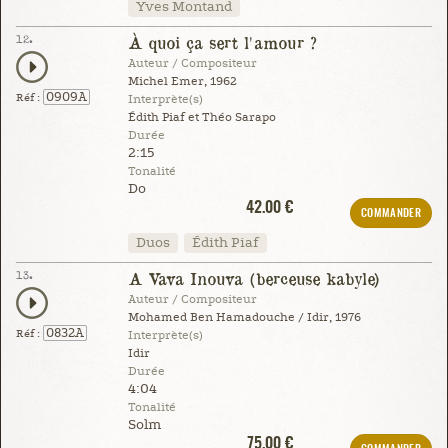
Yves Montand
12.
À quoi ça sert l'amour ?
Auteur / Compositeur
Michel Emer, 1962
0909A
Réf :
Interprète(s)
Édith Piaf et Théo Sarapo
Durée
2:15
Tonalité
Do
42.00 €
COMMANDER
Duos
Édith Piaf
13.
A Vava Inouva (berceuse kabyle)
Auteur / Compositeur
Mohamed Ben Hamadouche / Idir, 1976
0832A
Réf :
Interprète(s)
Idir
Durée
4:04
Tonalité
Solm
75.00 €