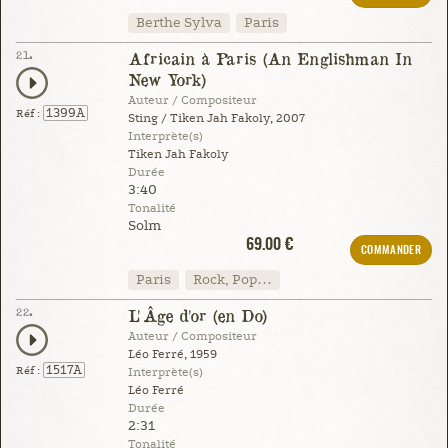
Berthe Sylva
Paris
21.
Africain à Paris (An Englishman In
New York)
Auteur / Compositeur
1399A
Réf :
Sting / Tiken Jah Fakoly, 2007
Interprète(s)
Tiken Jah Fakoly
Durée
3:40
Tonalité
Solm
69.00 €
COMMANDER
Paris
Rock, Pop…
22.
L'Âge d'or (en Do)
Auteur / Compositeur
Léo Ferré, 1959
1517A
Réf :
Interprète(s)
Léo Ferré
Durée
2:31
Tonalité