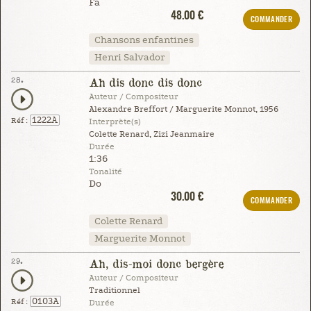
Fa
48.00 €
COMMANDER
Chansons enfantines
Henri Salvador
28.
Ah dis donc dis donc
Auteur / Compositeur
Alexandre Breffort / Marguerite Monnot, 1956
1222A
Réf :
Interprète(s)
Colette Renard, Zizi Jeanmaire
Durée
1:36
Tonalité
Do
30.00 €
COMMANDER
Colette Renard
Marguerite Monnot
29.
Ah, dis-moi donc bergère
Auteur / Compositeur
Traditionnel
0103A
Réf :
Durée