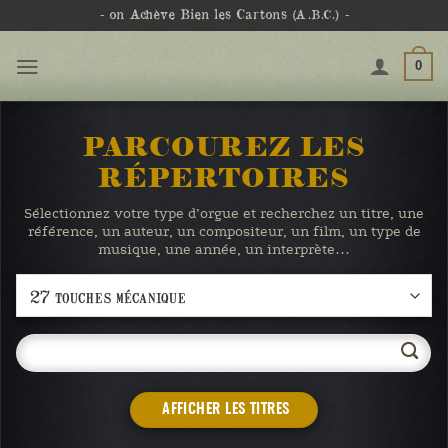
Passer
- on Achève Bien les Cartons
(A.B.C.)
-
au
contenu
0
PARCOUREZ LES
RÉPERTOIRES
Sélectionnez votre type d’orgue et recherchez un titre, une
référence, un auteur, un compositeur, un film, un type de
musique, une année, un interprète…
AFFICHER LES TITRES