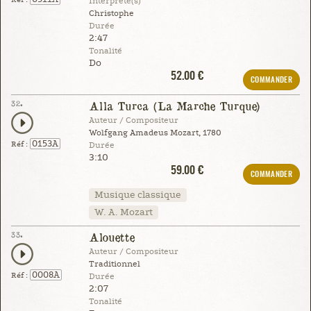
Interprète(s)
Christophe
Durée
2:47
Tonalité
Do
52.00 €
COMMANDER
32.
Alla Turca (La Marche Turque)
Auteur / Compositeur
Wolfgang Amadeus Mozart, 1780
0153A
Réf :
Durée
3:10
59.00 €
COMMANDER
Musique classique
W. A. Mozart
33.
Alouette
Auteur / Compositeur
Traditionnel
0008A
Réf :
Durée
2:07
Tonalité