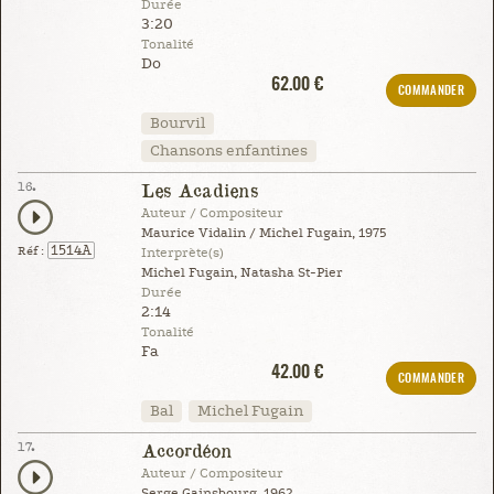
Durée
3:20
Tonalité
Do
62.00 €
COMMANDER
Bourvil
Chansons enfantines
16.
Les Acadiens
Auteur / Compositeur
Maurice Vidalin / Michel Fugain, 1975
1514A
Réf :
Interprète(s)
Michel Fugain, Natasha St-Pier
Durée
2:14
Tonalité
Fa
42.00 €
COMMANDER
Bal
Michel Fugain
17.
Accordéon
Auteur / Compositeur
Serge Gainsbourg, 1962