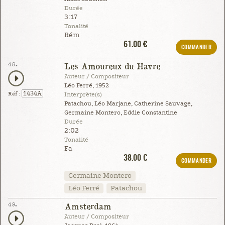
Durée
3:17
Tonalité
Rém
61.00 €
COMMANDER
48.
Les Amoureux du Havre
Auteur / Compositeur
Léo Ferré, 1952
1434A
Réf :
Interprète(s)
Patachou, Léo Marjane, Catherine Sauvage,
Germaine Montero, Eddie Constantine
Durée
2:02
Tonalité
Fa
38.00 €
COMMANDER
Germaine Montero
Léo Ferré
Patachou
49.
Amsterdam
Auteur / Compositeur