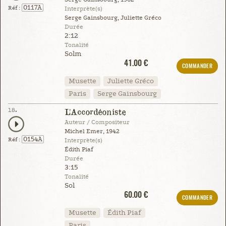
0117A
Réf :
Interprète(s)
Serge Gainsbourg, Juliette Gréco
Durée
2:12
Tonalité
Solm
41.00 €
COMMANDER
Musette
Juliette Gréco
Paris
Serge Gainsbourg
18.
L'Accordéoniste
Auteur / Compositeur
Michel Emer, 1942
0154A
Réf :
Interprète(s)
Édith Piaf
Durée
3:15
Tonalité
Sol
60.00 €
COMMANDER
Musette
Édith Piaf
Paris