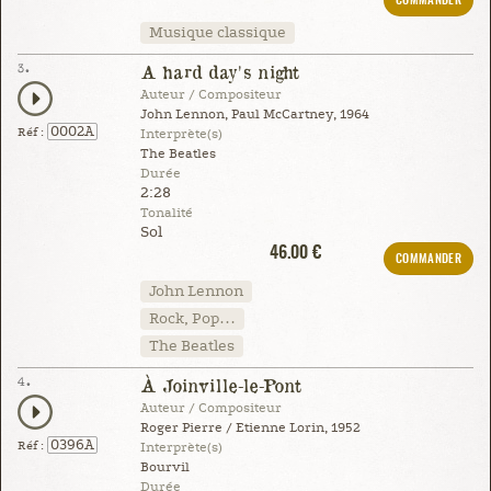
COMMANDER
Musique classique
3.
A hard day's night
Auteur / Compositeur
John Lennon, Paul McCartney, 1964
0002A
Réf :
Interprète(s)
The Beatles
Durée
2:28
Tonalité
Sol
46.00 €
COMMANDER
John Lennon
Rock, Pop…
The Beatles
4.
À Joinville-le-Pont
Auteur / Compositeur
Roger Pierre / Etienne Lorin, 1952
0396A
Réf :
Interprète(s)
Bourvil
Durée