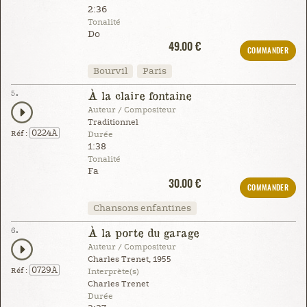
2:36
Tonalité
Do
49.00 €
COMMANDER
Bourvil
Paris
5.
À la claire fontaine
Auteur / Compositeur
Traditionnel
0224A
Réf :
Durée
1:38
Tonalité
Fa
30.00 €
COMMANDER
Chansons enfantines
6.
À la porte du garage
Auteur / Compositeur
Charles Trenet, 1955
0729A
Réf :
Interprète(s)
Charles Trenet
Durée