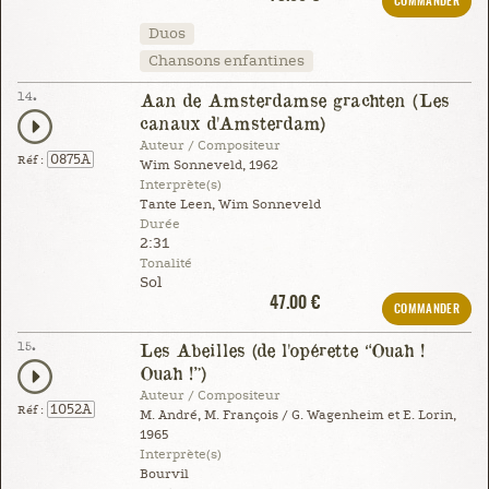
COMMANDER
Duos
Chansons enfantines
14.
Aan de Amsterdamse grachten (Les
canaux d'Amsterdam)
Auteur / Compositeur
0875A
Réf :
Wim Sonneveld, 1962
Interprète(s)
Tante Leen, Wim Sonneveld
Durée
2:31
Tonalité
Sol
47.00 €
COMMANDER
15.
Les Abeilles (de l'opérette “Ouah !
Ouah !”)
Auteur / Compositeur
1052A
Réf :
M. André, M. François / G. Wagenheim et E. Lorin,
1965
Interprète(s)
Bourvil