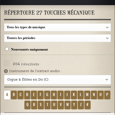
RÉPERTOIRE 27 TOUCHES MÉCANIQUE
Nouveautés uniquement
954
résultats
Instrument de l’extrait audio :
A
B
C
D
E
F
G
H
I
J
K
L
M
N
O
P
Q
R
S
T
U
V
W
Y
Z
#