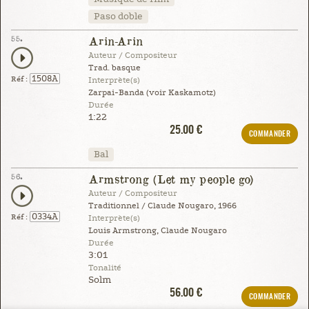
Paso doble
55.
Arin-Arin
Auteur / Compositeur
Trad. basque
1508A
Réf :
Interprète(s)
Zarpai-Banda (voir Kaskamotz)
Durée
1:22
25.00 €
COMMANDER
Bal
56.
Armstrong (Let my people go)
Auteur / Compositeur
Traditionnel / Claude Nougaro, 1966
0334A
Réf :
Interprète(s)
Louis Armstrong, Claude Nougaro
Durée
3:01
Tonalité
Solm
56.00 €
COMMANDER