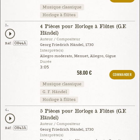
Musique classique
Horloge à flûtes
3.
4 Pièces pour Horloge à Flûtes (G.F.
Händel)
Auteur / Compositeur
0844A
Réf :
Georg Friedrich Händel, 1730
Interprète(s)
Allegro moderato, Menuet, Allegro, Gigue
Durée
3:05
58.00 €
COMMANDER
Musique classique
G. F. Händel
Horloge à flûtes
4.
5 Pièces pour Horloge à Flûtes (G.F.
Händel)
Auteur / Compositeur
0843A
Réf :
Georg Friedrich Händel, 1730
Interprète(s)