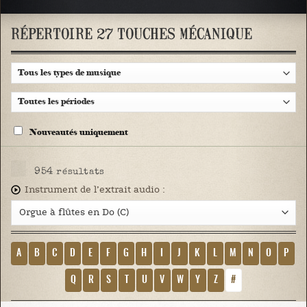
RÉPERTOIRE 27 TOUCHES MÉCANIQUE
Nouveautés uniquement
954
résultats
Instrument de l’extrait audio :
A
B
C
D
E
F
G
H
I
J
K
L
M
N
O
P
Q
R
S
T
U
V
W
Y
Z
#