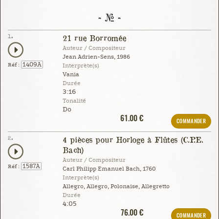
- # -
1.
21 rue Borromée
Auteur / Compositeur
Jean Adrien-Sens, 1986
1409A
Réf :
Interprète(s)
Vania
Durée
3:16
Tonalité
Do
61.00 €
COMMANDER
2.
4 pièces pour Horloge à Flûtes (C.P.E.
Bach)
Auteur / Compositeur
1587A
Réf :
Carl Philipp Emanuel Bach, 1760
Interprète(s)
Allegro, Allegro, Polonaise, Allegretto
Durée
4:05
76.00 €
COMMANDER