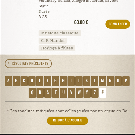
Voluntary, Sonata, Allegro moderato, Gavotte,
Gigue
Durée
3:25
63.00 €
COMMANDER
Musique classique
G. F. Händel
Horloge à flûtes
RÉSULTATS PRÉCÉDENTS
A
B
C
D
E
F
G
H
I
J
K
L
M
N
O
P
Q
R
S
T
U
V
W
Y
Z
#
* Les tonalités indiquées sont celles jouées par un orgue en Do.
RETOUR À L'ACCUEIL