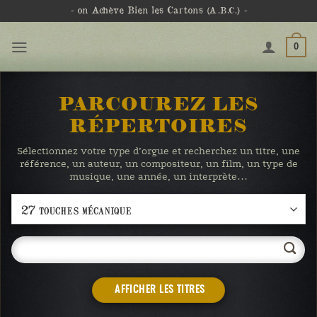
Passer
- on Achève Bien les Cartons
(A.B.C.)
-
au
contenu
0
PARCOUREZ LES
RÉPERTOIRES
Sélectionnez votre type d’orgue et recherchez un titre, une
référence, un auteur, un compositeur, un film, un type de
musique, une année, un interprète…
AFFICHER LES TITRES