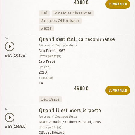
43.00 €
COMMANDER
Bal
Musique classique
Jacques Offenbach
Paris
3.
Quand c'est fini, ça recommence
Auteur / Compositeur
Léo Ferré, 1967
1013A
Réf :
Interprète(s)
Léo Ferré
Durée
2:10
Tonalité
Fa
46.00 €
COMMANDER
Léo Ferré
4.
Quand il est mort le poète
Auteur / Compositeur
Louis Amade / Gilbert Bécaud, 1965
1558A
Réf :
Interprète(s)
Gilbert Bécaud