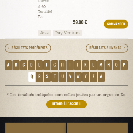
Durée
2:45
Tonalité
Fa
59.00 €
COMMANDER
Jazz
Ray Ventura
RÉSULTATS PRÉCÉDENTS
RÉSULTATS SUIVANTS
A
B
C
D
E
F
G
H
I
J
K
L
M
N
O
P
Q
R
S
T
U
V
W
Y
Z
#
* Les tonalités indiquées sont celles jouées par un orgue en Do.
RETOUR À L'ACCUEIL