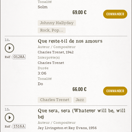
Tonalité
Solm
69.00 €
COMMANDER
Johnny Hallyday
Rock, Pop…
12.
Que reste-t-il de nos amours
Auteur / Compositeur
Charles Trenet, 1942
0128A
Réf :
Interprète(s)
Charles Trenet
Durée
3:06
Tonalité
Do
66.00 €
COMMANDER
Charles Trenet
Jazz
13.
Que sera, sera (Whatever will be, will
be)
Auteur / Compositeur
1516A
Réf :
Jay Livingston et Ray Evans, 1956