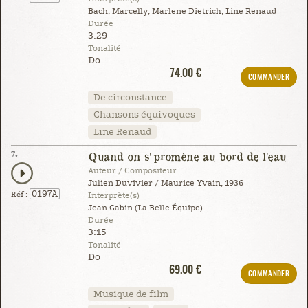
Bach, Marcelly, Marlene Dietrich, Line Renaud
Durée
3:29
Tonalité
Do
74.00 €
COMMANDER
De circonstance
Chansons équivoques
Line Renaud
7.
Quand on s'promène au bord de l'eau
Auteur / Compositeur
Julien Duvivier / Maurice Yvain, 1936
0197A
Réf :
Interprète(s)
Jean Gabin (La Belle Équipe)
Durée
3:15
Tonalité
Do
69.00 €
COMMANDER
Musique de film