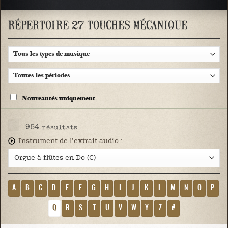
RÉPERTOIRE 27 TOUCHES MÉCANIQUE
Nouveautés uniquement
954
résultats
Instrument de l’extrait audio :
A
B
C
D
E
F
G
H
I
J
K
L
M
N
O
P
Q
R
S
T
U
V
W
Y
Z
#