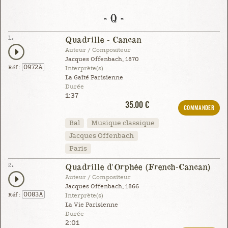
- Q -
1.
Quadrille - Cancan
Auteur / Compositeur
Jacques Offenbach, 1870
0972A
Réf :
Interprète(s)
La Gaîté Parisienne
Durée
1:37
35.00 €
COMMANDER
Bal
Musique classique
Jacques Offenbach
Paris
2.
Quadrille d'Orphée (French-Cancan)
Auteur / Compositeur
Jacques Offenbach, 1866
0083A
Réf :
Interprète(s)
La Vie Parisienne
Durée
2:01