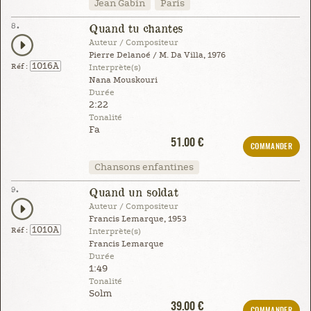
Jean Gabin
Paris
8.
Quand tu chantes
Auteur / Compositeur
Pierre Delanoé / M. Da Villa, 1976
1016A
Réf :
Interprète(s)
Nana Mouskouri
Durée
2:22
Tonalité
Fa
51.00 €
COMMANDER
Chansons enfantines
9.
Quand un soldat
Auteur / Compositeur
Francis Lemarque, 1953
1010A
Réf :
Interprète(s)
Francis Lemarque
Durée
1:49
Tonalité
Solm
39.00 €
COMMANDER