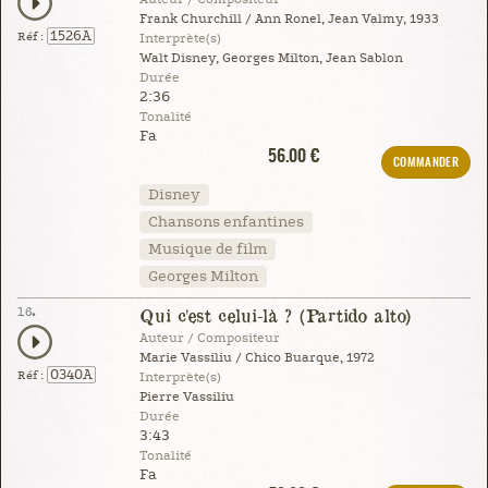
Frank Churchill / Ann Ronel, Jean Valmy, 1933
1526A
Réf :
Interprète(s)
Walt Disney, Georges Milton, Jean Sablon
Durée
2:36
Tonalité
Fa
56.00 €
COMMANDER
Disney
Chansons enfantines
Musique de film
Georges Milton
16.
Qui c'est celui-là ? (Partido alto)
Auteur / Compositeur
Marie Vassiliu / Chico Buarque, 1972
0340A
Réf :
Interprète(s)
Pierre Vassiliu
Durée
3:43
Tonalité
Fa