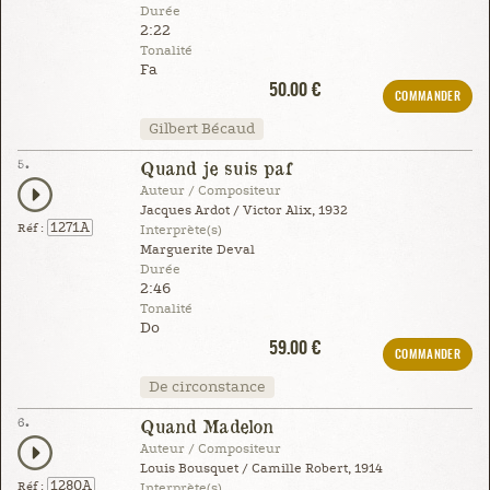
Durée
2:22
Tonalité
Fa
50.00 €
COMMANDER
Gilbert Bécaud
5.
Quand je suis paf
Auteur / Compositeur
Jacques Ardot / Victor Alix, 1932
1271A
Réf :
Interprète(s)
Marguerite Deval
Durée
2:46
Tonalité
Do
59.00 €
COMMANDER
De circonstance
6.
Quand Madelon
Auteur / Compositeur
Louis Bousquet / Camille Robert, 1914
1280A
Réf :
Interprète(s)