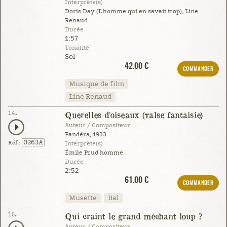
Interprète(s)
Doris Day (L'homme qui en savait trop), Line
Renaud
Durée
1:57
Tonalité
Sol
42.00 €
COMMANDER
Musique de film
Line Renaud
14.
Querelles d'oiseaux (valse fantaisie)
Auteur / Compositeur
Pandéra, 1933
0263A
Réf :
Interprète(s)
Émile Prud'homme
Durée
2:52
61.00 €
COMMANDER
Musette
Bal
15.
Qui craint le grand méchant loup ?
Auteur / Compositeur