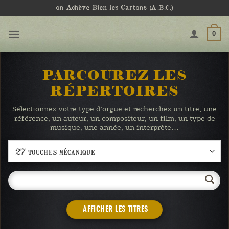
Passer
- on Achève Bien les Cartons
(A.B.C.)
-
au
contenu
0
PARCOUREZ LES
RÉPERTOIRES
Sélectionnez votre type d’orgue et recherchez un titre, une
référence, un auteur, un compositeur, un film, un type de
musique, une année, un interprète…
AFFICHER LES TITRES