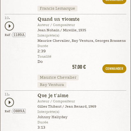
Francis Lemarque
10.
Quand un vicomte
Auteur / Compositeur
Jean Nohain / Mireille, 1935
1189A
Réf :
Interprète(s)
Maurice Chevalier, Ray Ventura, Georges Brassens
Durée
2:39
Tonalité
Do
57.00 €
COMMANDER
Maurice Chevalier
Ray Ventura
11.
Que je t'aime
Auteur / Compositeur
Gilles Thibaut / Jean Renard, 1969
0889A
Réf :
Interprète(s)
Johnny Hallyday
Durée
3:13