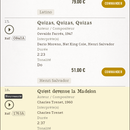
79.00 €
COMMANDER
Latino
17.
Quizas, Quizas, Quizas
Auteur / Compositeur
Osvaldo Farrés, 1947
0840A
Réf :
Interprète(s)
Dario Moreno, Nat King Cole, Henri Salvador
Durée
2:23
Tonalité
Do
51.00 €
COMMANDER
Henri Salvador
18.
Qu'est devenue la Madelon
Nouveauté
Auteur / Compositeur
Charles Trenet, 1960
Interprète(s)
Charles Trenet
1763A
Réf :
Durée
2:37
Tonalité