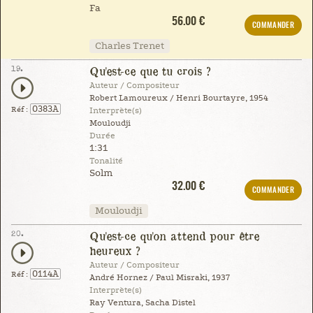
Fa
56.00 €
COMMANDER
Charles Trenet
19.
Qu'est-ce que tu crois ?
Auteur / Compositeur
Robert Lamoureux / Henri Bourtayre, 1954
0383A
Réf :
Interprète(s)
Mouloudji
Durée
1:31
Tonalité
Solm
32.00 €
COMMANDER
Mouloudji
20.
Qu'est-ce qu'on attend pour être
heureux ?
Auteur / Compositeur
0114A
Réf :
André Hornez / Paul Misraki, 1937
Interprète(s)
Ray Ventura, Sacha Distel