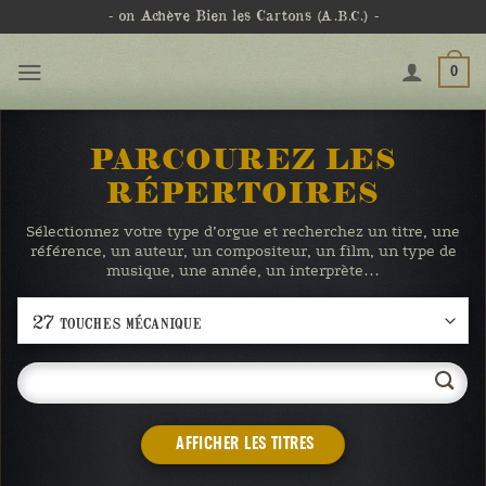
Passer
- on Achève Bien les Cartons
(A.B.C.)
-
au
contenu
0
PARCOUREZ LES
RÉPERTOIRES
Sélectionnez votre type d’orgue et recherchez un titre, une
référence, un auteur, un compositeur, un film, un type de
musique, une année, un interprète…
AFFICHER LES TITRES