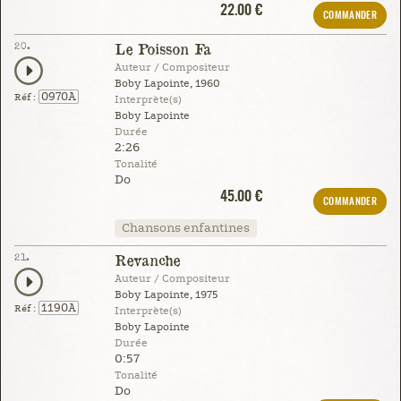
22.00 €
COMMANDER
20.
Le Poisson Fa
Auteur / Compositeur
Boby Lapointe, 1960
0970A
Réf :
Interprète(s)
Boby Lapointe
Durée
2:26
Tonalité
Do
45.00 €
COMMANDER
Chansons enfantines
21.
Revanche
Auteur / Compositeur
Boby Lapointe, 1975
1190A
Réf :
Interprète(s)
Boby Lapointe
Durée
0:57
Tonalité
Do