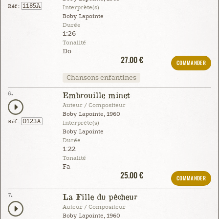
1185A
Réf :
Interprète(s)
Boby Lapointe
Durée
1:26
Tonalité
Do
27.00 €
COMMANDER
Chansons enfantines
6.
Embrouille minet
Auteur / Compositeur
Boby Lapointe, 1960
0123A
Réf :
Interprète(s)
Boby Lapointe
Durée
1:22
Tonalité
Fa
25.00 €
COMMANDER
7.
La Fille du pêcheur
Auteur / Compositeur
Boby Lapointe, 1960