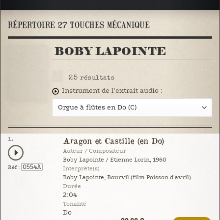
RÉPERTOIRE 27 TOUCHES MÉCANIQUE
BOBY LAPOINTE
25
résultats
Instrument de l’extrait audio :
1.
Aragon et Castille (en Do)
Auteur / Compositeur
Boby Lapointe / Etienne Lorin, 1960
0554A
Réf :
Interprète(s)
Boby Lapointe, Bourvil (film Poisson d'avril)
Durée
2:04
Tonalité
Do