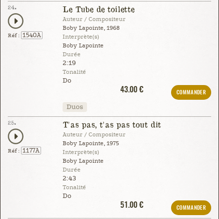
24.
Le Tube de toilette
Auteur / Compositeur
Boby Lapointe, 1968
1540A
Réf :
Interprète(s)
Boby Lapointe
Durée
2:19
Tonalité
Do
43.00 €
COMMANDER
Duos
25.
T'as pas, t'as pas tout dit
Auteur / Compositeur
Boby Lapointe, 1975
1177A
Réf :
Interprète(s)
Boby Lapointe
Durée
2:43
Tonalité
Do
51.00 €
COMMANDER