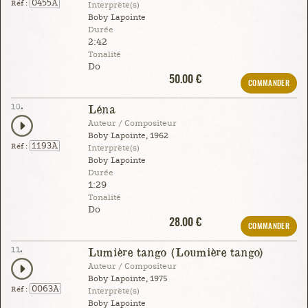
0455A
Réf :
Interprète(s)
Boby Lapointe
Durée
2:42
Tonalité
Do
50.00 €
COMMANDER
10.
Léna
Auteur / Compositeur
Boby Lapointe, 1962
1193A
Réf :
Interprète(s)
Boby Lapointe
Durée
1:29
Tonalité
Do
28.00 €
COMMANDER
11.
Lumière tango (Loumière tango)
Auteur / Compositeur
Boby Lapointe, 1975
0063A
Réf :
Interprète(s)
Boby Lapointe