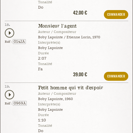
Tonalité
Do
42.00 €
COMMANDER
18.
Monsieur l'agent
Auteur / Compositeur
Boby Lapointe / Etienne Lorin, 1970
0142A
Réf :
Interprète(s)
Boby Lapointe
Durée
2:07
Tonalité
Fa
39.00 €
COMMANDER
19.
Petit homme qui vit d'espoir
Auteur / Compositeur
Boby Lapointe, 1960
0969A
Réf :
Interprète(s)
Boby Lapointe
Durée
1:10
Tonalité
Do