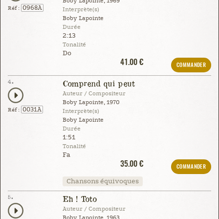
Boby Lapointe, 1969
0968A
Réf :
Interprète(s)
Boby Lapointe
Durée
2:13
Tonalité
Do
41.00 €
COMMANDER
4.
Comprend qui peut
Auteur / Compositeur
Boby Lapointe, 1970
0031A
Réf :
Interprète(s)
Boby Lapointe
Durée
1:51
Tonalité
Fa
35.00 €
COMMANDER
Chansons équivoques
5.
Eh ! Toto
Auteur / Compositeur
Boby Lapointe, 1963