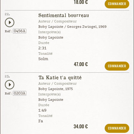
18.00 €
COMMANDER
22.
Sentimental bourreau
Auteur / Compositeur
Boby Lapointe / Georges Zwingel, 1969
0456A
Réf :
Interprète(s)
Boby Lapointe
Durée
2:31
Tonalité
Solm
47.00 €
COMMANDER
23.
Ta Katie t'a quitté
Auteur / Compositeur
Boby Lapointe, 1975
0203A
Réf :
Interprète(s)
Boby Lapointe
Durée
1:49
Tonalité
Fa
34.00 €
COMMANDER