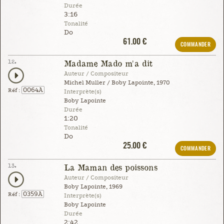
Durée
3:16
Tonalité
Do
61.00 €
COMMANDER
12.
Madame Mado m'a dit
Auteur / Compositeur
Michel Muller / Boby Lapointe, 1970
0064A
Réf :
Interprète(s)
Boby Lapointe
Durée
1:20
Tonalité
Do
25.00 €
COMMANDER
13.
La Maman des poissons
Auteur / Compositeur
Boby Lapointe, 1969
0359A
Réf :
Interprète(s)
Boby Lapointe
Durée
2:42