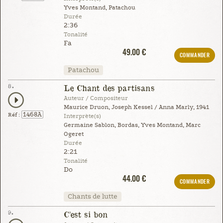
Yves Montand, Patachou
Durée
2:36
Tonalité
Fa
49.00 €
COMMANDER
Patachou
8.
Le Chant des partisans
Auteur / Compositeur
Maurice Druon, Joseph Kessel / Anna Marly, 1941
1468A
Réf :
Interprète(s)
Germaine Sablon, Bordas, Yves Montand, Marc
Ogeret
Durée
2:21
Tonalité
Do
44.00 €
COMMANDER
Chants de lutte
9.
C'est si bon