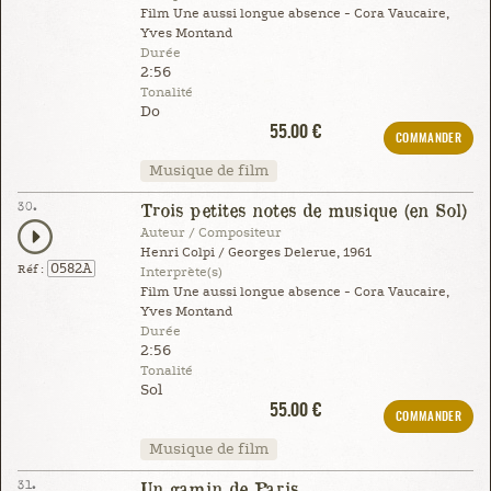
Film Une aussi longue absence - Cora Vaucaire,
Yves Montand
Durée
2:56
Tonalité
Do
55.00 €
COMMANDER
Musique de film
30.
Trois petites notes de musique (en Sol)
Auteur / Compositeur
Henri Colpi / Georges Delerue, 1961
0582A
Réf :
Interprète(s)
Film Une aussi longue absence - Cora Vaucaire,
Yves Montand
Durée
2:56
Tonalité
Sol
55.00 €
COMMANDER
Musique de film
31.
Un gamin de Paris