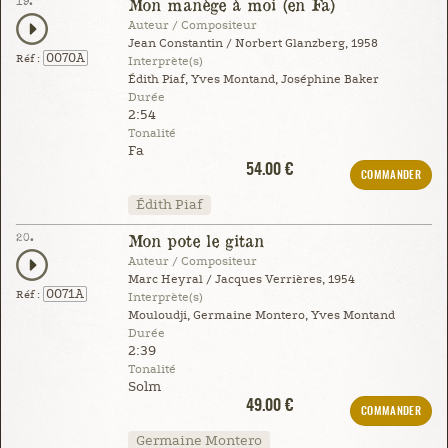
19.
Mon manège à moi (en Fa)
Auteur / Compositeur
Jean Constantin / Norbert Glanzberg, 1958
0070A
Réf :
Interprète(s)
Édith Piaf, Yves Montand, Joséphine Baker
Durée
2:54
Tonalité
Fa
54.00 €
COMMANDER
Édith Piaf
20.
Mon pote le gitan
Auteur / Compositeur
Marc Heyral / Jacques Verrières, 1954
0071A
Réf :
Interprète(s)
Mouloudji, Germaine Montero, Yves Montand
Durée
2:39
Tonalité
Solm
49.00 €
COMMANDER
Germaine Montero