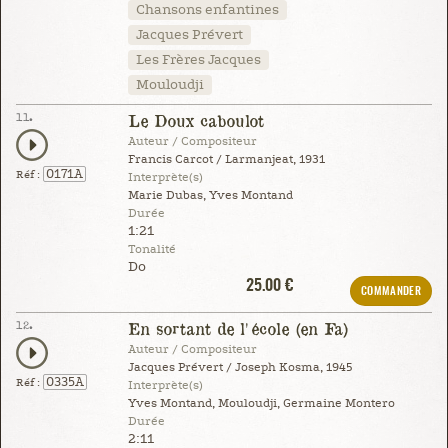
Chansons enfantines
Jacques Prévert
Les Frères Jacques
Mouloudji
11.
Le Doux caboulot
Auteur / Compositeur
Francis Carcot / Larmanjeat, 1931
0171A
Réf :
Interprète(s)
Marie Dubas, Yves Montand
Durée
1:21
Tonalité
Do
25.00 €
COMMANDER
12.
En sortant de l'école (en Fa)
Auteur / Compositeur
Jacques Prévert / Joseph Kosma, 1945
0335A
Réf :
Interprète(s)
Yves Montand, Mouloudji, Germaine Montero
Durée
2:11