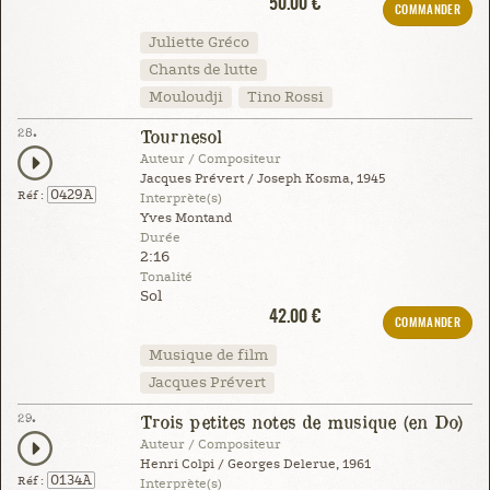
50.00 €
COMMANDER
Juliette Gréco
Chants de lutte
Mouloudji
Tino Rossi
28.
Tournesol
Auteur / Compositeur
Jacques Prévert / Joseph Kosma, 1945
0429A
Réf :
Interprète(s)
Yves Montand
Durée
2:16
Tonalité
Sol
42.00 €
COMMANDER
Musique de film
Jacques Prévert
29.
Trois petites notes de musique (en Do)
Auteur / Compositeur
Henri Colpi / Georges Delerue, 1961
0134A
Réf :
Interprète(s)