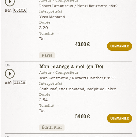
Auteur / Compositeur
Robert Lamoureux / Henri Bourtayre, 1949
0510A
Réf :
Interprète(s)
Yves Montand
Durée
2:20
Tonalité
Do
43.00 €
COMMANDER
Paris
18.
Mon manège à moi (en Do)
Auteur / Compositeur
Jean Constantin / Norbert Glanzberg, 1958
1124A
Réf :
Interprète(s)
Édith Piaf, Yves Montand, Joséphine Baker
Durée
2:54
Tonalité
Do
54.00 €
COMMANDER
Édith Piaf