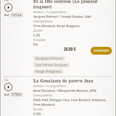
14.
Et la fête continue (Le plombier
zingueur)
Auteur / Compositeur
0214A
Réf :
Jacques Prévert / Joseph Kosma, 1945
Interprète(s)
Yves Montand, Serge Reggiani
Durée
1:25
Tonalité
Do
26.00 €
COMMANDER
Jacques Prévert
Les Frères Jacques
Serge Reggiani
15.
La Goualante du pauvre Jean
Auteur / Compositeur
René Rouzaud / Marguerite Monnot, 1954
0785A
Réf :
Interprète(s)
Édith Piaf, Philippe Clay, Line Renaud, Patachou,
Yves Montand
Durée
2:00