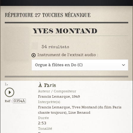
RÉPERTOIRE 27 TOUCHES MÉCANIQUE
YVES MONTAND
34
résultats
Instrument de l’extrait audio :
1.
À Paris
Auteur / Compositeur
Francis Lemarque, 1949
0354A
Réf :
Interprète(s)
Francis Lemarque, Yves Montand (du film Paris
chante toujours), Line Renaud
Durée
2:53
Tonalité