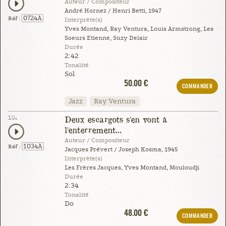
Auteur / Compositeur
André Hornez / Henri Betti, 1947
0724A
Réf :
Interprète(s)
Yves Montand, Ray Ventura, Louis Armstrong, Les
Soeurs Etienne, Suzy Delair
Durée
2:42
Tonalité
Sol
50.00 €
COMMANDER
Jazz
Ray Ventura
10.
Deux escargots s'en vont à
l'enterrement...
Auteur / Compositeur
1034A
Réf :
Jacques Prévert / Joseph Kosma, 1945
Interprète(s)
Les Frères Jacques, Yves Montand, Mouloudji
Durée
2:34
Tonalité
Do
48.00 €
COMMANDER