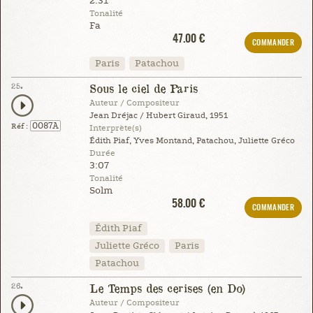
2:31
Tonalité
Fa
47.00 €
COMMANDER
Paris
Patachou
25.
Sous le ciel de Paris
Auteur / Compositeur
Jean Dréjac / Hubert Giraud, 1951
0087A
Réf :
Interprète(s)
Édith Piaf, Yves Montand, Patachou, Juliette Gréco
Durée
3:07
Tonalité
Solm
58.00 €
COMMANDER
Édith Piaf
Juliette Gréco
Paris
Patachou
26.
Le Temps des cerises (en Do)
Auteur / Compositeur