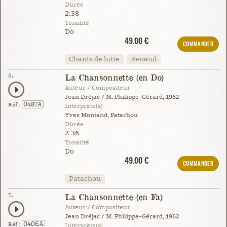
Durée
2:38
Tonalité
Do
49.00 €
COMMANDER
Chants de lutte
Renaud
6.
La Chansonnette (en Do)
Auteur / Compositeur
Jean Dréjac / M. Philippe-Gérard, 1962
0487A
Réf :
Interprète(s)
Yves Montand, Patachou
Durée
2:36
Tonalité
Do
49.00 €
COMMANDER
Patachou
7.
La Chansonnette (en Fa)
Auteur / Compositeur
Jean Dréjac / M. Philippe-Gérard, 1962
0406A
Réf :
Interprète(s)