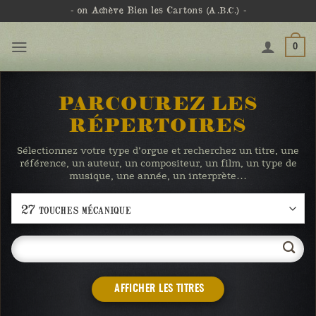
Passer
- on Achève Bien les Cartons
(A.B.C.)
-
au
contenu
0
PARCOUREZ LES
RÉPERTOIRES
Sélectionnez votre type d’orgue et recherchez un titre, une
référence, un auteur, un compositeur, un film, un type de
musique, une année, un interprète…
AFFICHER LES TITRES