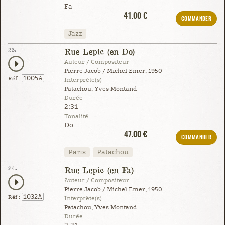
Fa
41.00 €
COMMANDER
Jazz
23.
Rue Lepic (en Do)
Auteur / Compositeur
Pierre Jacob / Michel Emer, 1950
1005A
Réf :
Interprète(s)
Patachou, Yves Montand
Durée
2:31
Tonalité
Do
47.00 €
COMMANDER
Paris
Patachou
24.
Rue Lepic (en Fa)
Auteur / Compositeur
Pierre Jacob / Michel Emer, 1950
1032A
Réf :
Interprète(s)
Patachou, Yves Montand
Durée