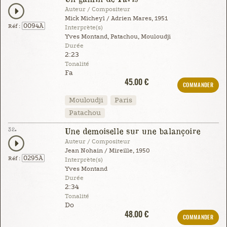
Auteur / Compositeur
Mick Micheyl / Adrien Mares, 1951
0094A
Réf :
Interprète(s)
Yves Montand, Patachou, Mouloudji
Durée
2:23
Tonalité
Fa
45.00 €
COMMANDER
Mouloudji
Paris
Patachou
32.
Une demoiselle sur une balançoire
Auteur / Compositeur
Jean Nohain / Mireille, 1950
0295A
Réf :
Interprète(s)
Yves Montand
Durée
2:34
Tonalité
Do
48.00 €
COMMANDER