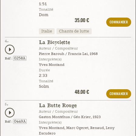
1:51
Tonalité
Dom
35.00 €
COMMANDER
Italie
Chants de lutte
4.
La Bicyclette
Auteur / Compositeur
Pierre Barouh / Francis Lai, 1968
0258A
Réf :
Interprète(s)
Yves Montand
Durée
2:33
Tonalité
Solm
48.00 €
COMMANDER
5.
La Butte Rouge
Auteur / Compositeur
Gaston Montéhus / Géo Krier, 1923
0449A
Réf :
Interprète(s)
Yves Montand, Marc Ogeret, Renaud, Leny
Escudero