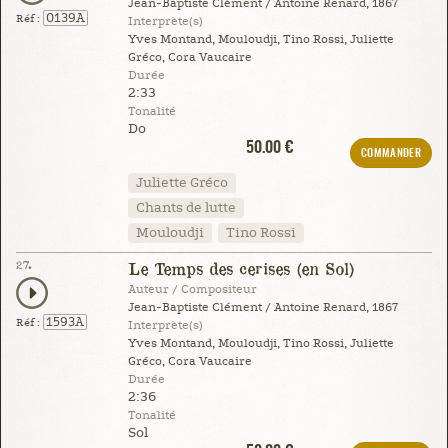
Jean-Baptiste Clément / Antoine Renard, 1867
0139A
Réf :
Interprète(s)
Yves Montand, Mouloudji, Tino Rossi, Juliette
Gréco, Cora Vaucaire
Durée
2:33
Tonalité
Do
50.00 €
COMMANDER
Juliette Gréco
Chants de lutte
Mouloudji
Tino Rossi
27.
Le Temps des cerises (en Sol)
Auteur / Compositeur
Jean-Baptiste Clément / Antoine Renard, 1867
1593A
Réf :
Interprète(s)
Yves Montand, Mouloudji, Tino Rossi, Juliette
Gréco, Cora Vaucaire
Durée
2:36
Tonalité
Sol