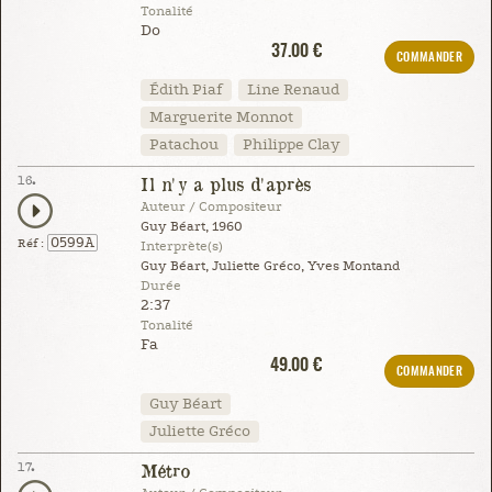
Tonalité
Do
37.00 €
COMMANDER
Édith Piaf
Line Renaud
Marguerite Monnot
Patachou
Philippe Clay
16.
Il n'y a plus d'après
Auteur / Compositeur
Guy Béart, 1960
0599A
Réf :
Interprète(s)
Guy Béart, Juliette Gréco, Yves Montand
Durée
2:37
Tonalité
Fa
49.00 €
COMMANDER
Guy Béart
Juliette Gréco
17.
Métro