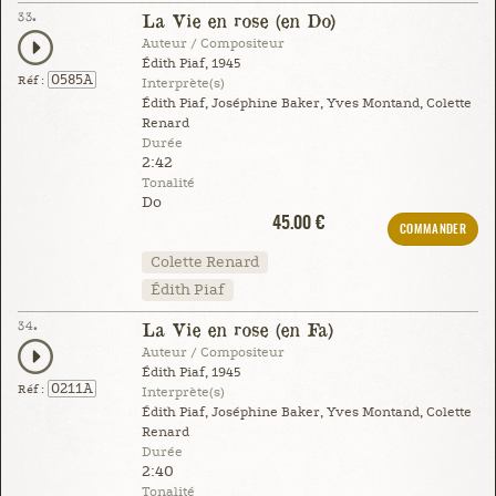
33.
La Vie en rose (en Do)
Auteur / Compositeur
Édith Piaf, 1945
0585A
Réf :
Interprète(s)
Édith Piaf, Joséphine Baker, Yves Montand, Colette
Renard
Durée
2:42
Tonalité
Do
45.00 €
COMMANDER
Colette Renard
Édith Piaf
34.
La Vie en rose (en Fa)
Auteur / Compositeur
Édith Piaf, 1945
0211A
Réf :
Interprète(s)
Édith Piaf, Joséphine Baker, Yves Montand, Colette
Renard
Durée
2:40
Tonalité