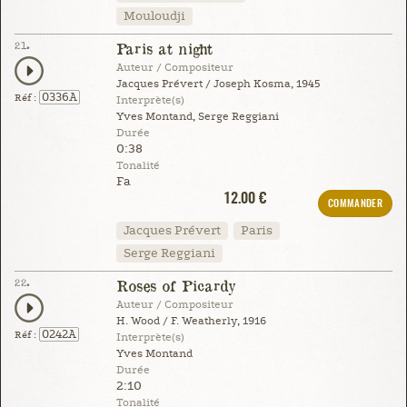
Mouloudji
21.
Paris at night
Auteur / Compositeur
Jacques Prévert / Joseph Kosma, 1945
0336A
Réf :
Interprète(s)
Yves Montand, Serge Reggiani
Durée
0:38
Tonalité
Fa
12.00 €
COMMANDER
Jacques Prévert
Paris
Serge Reggiani
22.
Roses of Picardy
Auteur / Compositeur
H. Wood / F. Weatherly, 1916
0242A
Réf :
Interprète(s)
Yves Montand
Durée
2:10
Tonalité