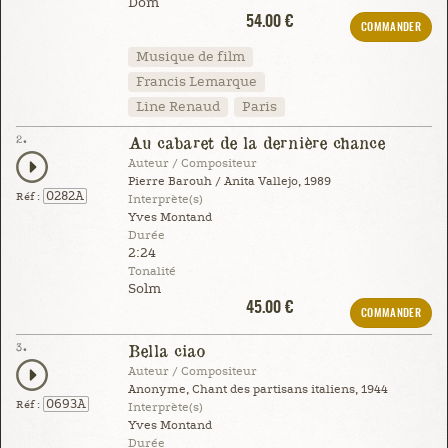
Dom
54.00 €
COMMANDER
Musique de film
Francis Lemarque
Line Renaud
Paris
2.
Au cabaret de la dernière chance
Auteur / Compositeur
Pierre Barouh / Anita Vallejo, 1989
0282A
Réf :
Interprète(s)
Yves Montand
Durée
2:24
Tonalité
Solm
45.00 €
COMMANDER
3.
Bella ciao
Auteur / Compositeur
Anonyme, Chant des partisans italiens, 1944
0693A
Réf :
Interprète(s)
Yves Montand
Durée