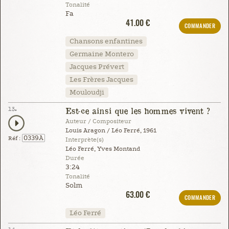
Tonalité
Fa
41.00 €
COMMANDER
Chansons enfantines
Germaine Montero
Jacques Prévert
Les Frères Jacques
Mouloudji
13.
Est-ce ainsi que les hommes vivent ?
Auteur / Compositeur
Louis Aragon / Léo Ferré, 1961
0339A
Réf :
Interprète(s)
Léo Ferré, Yves Montand
Durée
3:24
Tonalité
Solm
63.00 €
COMMANDER
Léo Ferré