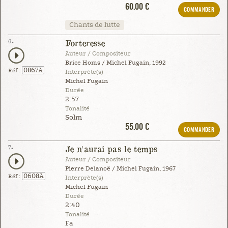
60.00 €
COMMANDER
Chants de lutte
6.
Forteresse
Auteur / Compositeur
Brice Homs / Michel Fugain, 1992
0867A
Réf :
Interprète(s)
Michel Fugain
Durée
2:57
Tonalité
Solm
55.00 €
COMMANDER
7.
Je n'aurai pas le temps
Auteur / Compositeur
Pierre Delanoë / Michel Fugain, 1967
0608A
Réf :
Interprète(s)
Michel Fugain
Durée
2:40
Tonalité
Fa