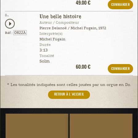
49.00 €
COMMANDER
8.
Une belle histoire
Auteur / Compositeur
Pierre Delanoë / Michel Fugain, 1972
0822A
Réf :
Interprète(s)
Michel Fugain
Durée
3:13
Tonalité
Solm
60.00 €
COMMANDER
* Les tonalités indiquées sont celles jouées par un orgue en Do.
RETOUR À L'ACCUEIL