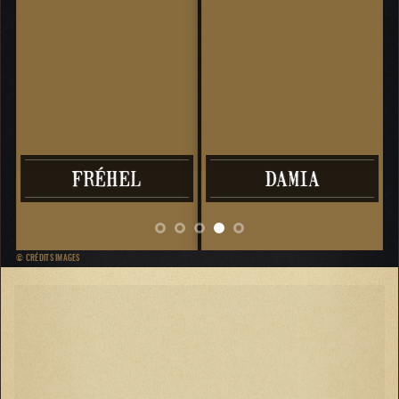
E
FRÉHEL
DAMIA
J
© CRÉDITS IMAGES