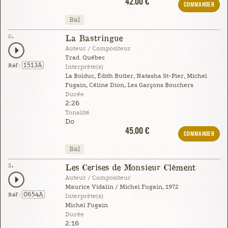
42.00 €
COMMANDER
Bal
2.
La Bastringue
Auteur / Compositeur
Trad. Québec
1513A
Réf :
Interprète(s)
La Bolduc, Édith Butler, Natasha St-Pier, Michel
Fugain, Céline Dion, Les Garçons Bouchers
Durée
2:26
Tonalité
Do
45.00 €
COMMANDER
Bal
3.
Les Cerises de Monsieur Clément
Auteur / Compositeur
Maurice Vidalin / Michel Fugain, 1972
0654A
Réf :
Interprète(s)
Michel Fugain
Durée
2:16