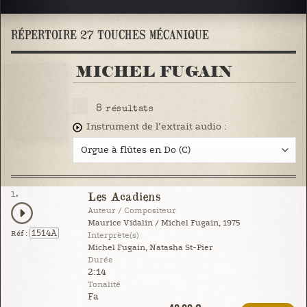
RÉPERTOIRE 27 TOUCHES MÉCANIQUE
MICHEL FUGAIN
8
résultats
Instrument de l’extrait audio :
1.
Les Acadiens
Auteur / Compositeur
Maurice Vidalin / Michel Fugain, 1975
1514A
Réf :
Interprète(s)
Michel Fugain, Natasha St-Pier
Durée
2:14
Tonalité
Fa