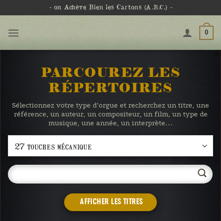
Passer
- on Achève Bien les Cartons
(A.B.C.)
-
au
contenu
0
PARCOUREZ LES
RÉPERTOIRES
Sélectionnez votre type d’orgue et recherchez un titre, une
référence, un auteur, un compositeur, un film, un type de
musique, une année, un interprète…
AFFICHER LES TITRES