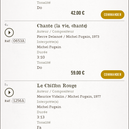
Tonalité
Do
42.00 €
COMMANDER
4.
Chante (la vie, chante)
Auteur / Compositeur
Pierre Delanoë / Michel Fugain, 1973
0653A
Réf :
Interprète(s)
Michel Fugain
Durée
3:10
Tonalité
Do
59.00 €
COMMANDER
5.
Le Chiffon Rouge
Auteur / Compositeur
Maurice Vidalin / Michel Fugain, 1977
1256A
Réf :
Interprète(s)
Michel Fugain
Durée
3:13
Tonalité
Fa