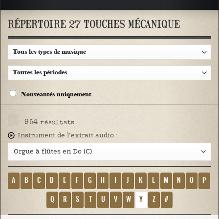
RÉPERTOIRE 27 TOUCHES MÉCANIQUE
Nouveautés uniquement
954
résultats
Instrument de l’extrait audio :
A
B
C
D
E
F
G
H
I
J
K
L
M
N
O
P
Q
R
S
T
U
V
W
Y
Z
#