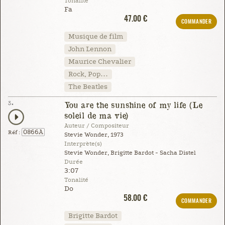
Tonalité
Fa
47.00 €
COMMANDER
Musique de film
John Lennon
Maurice Chevalier
Rock, Pop…
The Beatles
3.
You are the sunshine of my life (Le
soleil de ma vie)
Auteur / Compositeur
0866A
Réf :
Stevie Wonder, 1973
Interprète(s)
Stevie Wonder, Brigitte Bardot - Sacha Distel
Durée
3:07
Tonalité
Do
58.00 €
COMMANDER
Brigitte Bardot