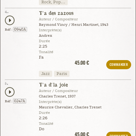
Rock, Pop…
4.
Y'a des zazous
Auteur / Compositeur
Raymond Vincy / Henri Martinet, 1943
0940A
Réf :
Interprète(s)
Andrex
Durée
2:25
Tonalité
Fa
45.00 €
COMMANDER
Jazz
Paris
5.
Y'a d'la joie
Auteur / Compositeur
Charles Trenet, 1937
0247A
Réf :
Interprète(s)
Maurice Chevalier, Charles Trenet
Durée
2:26
Tonalité
Do
45.00 €