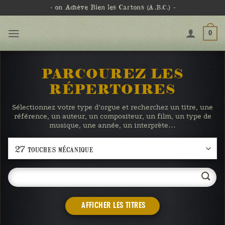
Passer
- on Achève Bien les Cartons
(A.B.C.)
-
au
contenu
0
PARCOUREZ LES
RÉPERTOIRES
Sélectionnez votre type d’orgue et recherchez un titre, une
référence, un auteur, un compositeur, un film, un type de
musique, une année, un interprète…
AFFICHER LES TITRES