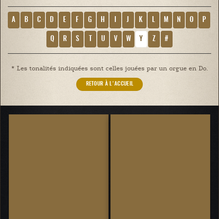
A
B
C
D
E
F
G
H
I
J
K
L
M
N
O
P
Q
R
S
T
U
V
W
Y
Z
#
* Les tonalités indiquées sont celles jouées par un orgue en Do.
RETOUR À L'ACCUEIL