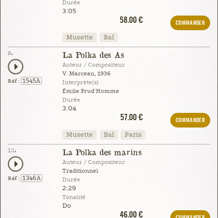
Durée
3:05
58.00 €
COMMANDER
Musette
Bal
9.
La Polka des As
Auteur / Compositeur
V. Marceau, 1936
1545A
Réf :
Interprète(s)
Émile Prud'Homme
Durée
3:04
57.00 €
COMMANDER
Musette
Bal
Paris
10.
La Polka des marins
Auteur / Compositeur
Traditionnel
1346A
Réf :
Durée
2:29
Tonalité
Do
46.00 €
COMMANDER