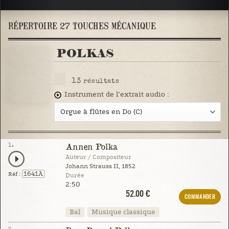
RÉPERTOIRE 27 TOUCHES MÉCANIQUE
POLKAS
13
résultats
Instrument de l’extrait audio :
1.
Annen Polka
Auteur / Compositeur
Johann Strauss II, 1852
1641A
Réf :
Durée
2:50
52.00 €
COMMANDER
Bal
Musique classique
2.