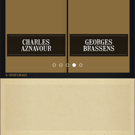
CHARLES
GEORGES
…
AZNAVOUR
BRASSENS
GI
© CRÉDITS IMAGES