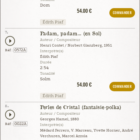
Dom
54.00 €
COMMANDER
Édith Piaf
7.
Padam, padam... (en Sol)
Auteur / Compositeur
Henri Contet / Norbert Glanzberg, 1951
0572A
Réf :
Interprète(s)
Édith Piaf
Durée
2:54
Tonalité
Solm
54.00 €
COMMANDER
Édith Piaf
8.
Perles de Cristal (fantaisie-polka)
Auteur / Compositeur
Georges Hamel, 1880
0022A
Réf :
Interprète(s)
Médard Ferrero, V. Marceau, Yvette Horner, André
Verchuren, Marcel Azzola