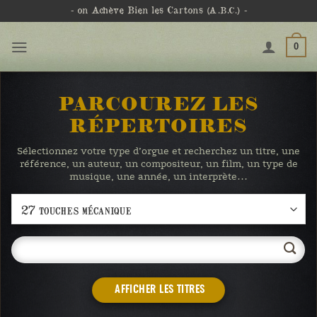
Passer
- on Achève Bien les Cartons
(A.B.C.)
-
au
contenu
0
PARCOUREZ LES
RÉPERTOIRES
Sélectionnez votre type d’orgue et recherchez un titre, une
référence, un auteur, un compositeur, un film, un type de
musique, une année, un interprète…
AFFICHER LES TITRES