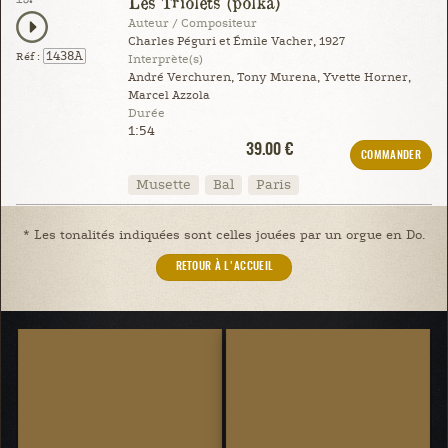
Les Triolets (polka)
Auteur / Compositeur
Charles Péguri et Émile Vacher, 1927
1438A
Réf :
Interprète(s)
André Verchuren, Tony Murena, Yvette Horner,
Marcel Azzola
Durée
1:54
39.00 €
COMMANDER
Musette
Bal
Paris
* Les tonalités indiquées sont celles jouées par un orgue en Do.
RETOUR À L'ACCUEIL