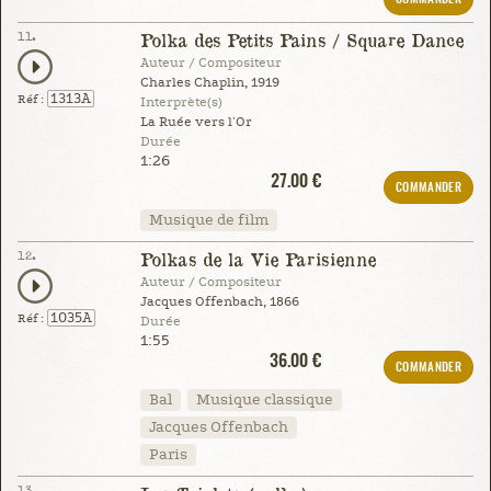
11.
Polka des Petits Pains / Square Dance
Auteur / Compositeur
Charles Chaplin, 1919
1313A
Réf :
Interprète(s)
La Ruée vers l'Or
Durée
1:26
27.00 €
COMMANDER
Musique de film
12.
Polkas de la Vie Parisienne
Auteur / Compositeur
Jacques Offenbach, 1866
1035A
Réf :
Durée
1:55
36.00 €
COMMANDER
Bal
Musique classique
Jacques Offenbach
Paris
13.