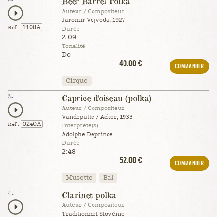
Beer Barrel Polka
Auteur / Compositeur
Jaromir Vejvoda, ‎1927
1108A
Réf :
Durée
2:09
Tonalité
Do
40.00 €
COMMANDER
Cirque
3.
Caprice d'oiseau (polka)
Auteur / Compositeur
Vandeputte / Acker, 1933
0240A
Réf :
Interprète(s)
Adolphe Deprince
Durée
2:48
52.00 €
COMMANDER
Musette
Bal
4.
Clarinet polka
Auteur / Compositeur
Traditionnel Slovénie