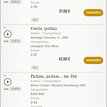
0681A
Réf :
Durée
1:59
37.00 €
COMMANDER
Bal
5.
Cotula (polka)
Auteur / Compositeur
Santiago Jimenez, Jr., 1981
1665A
Réf :
Interprète(s)
(musique Tex-Mex)
Durée
2:15
42.00 €
COMMANDER
Bal
6.
Padam, padam... (en Do)
Auteur / Compositeur
Henri Contet / Norbert Glanzberg, 1951
0189A
Réf :
Interprète(s)
Édith Piaf
Durée
2:54
Tonalité