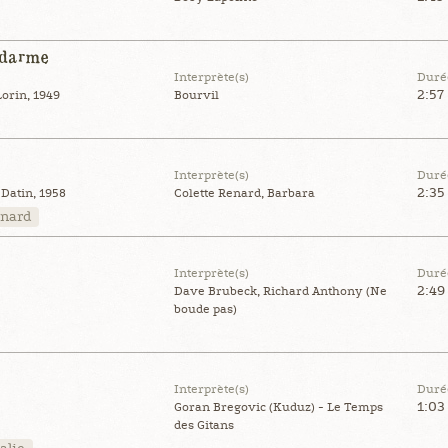
ndarme
Interprète(s)
Duré
2:57
orin, 1949
Bourvil
Interprète(s)
Duré
2:35
Datin, 1958
Colette Renard, Barbara
enard
Interprète(s)
Duré
2:49
Dave Brubeck, Richard Anthony (Ne
boude pas)
Interprète(s)
Duré
1:03
Goran Bregovic (Kuduz) - Le Temps
des Gitans