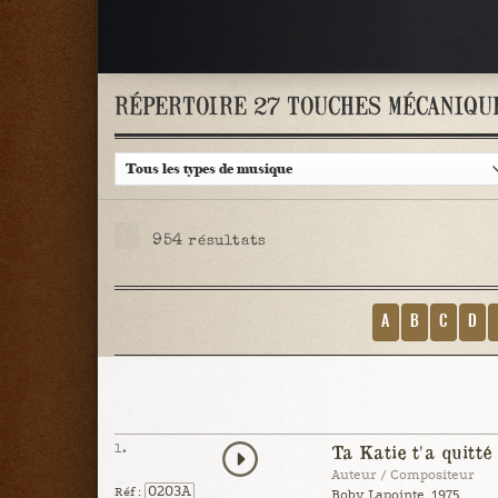
RÉPERTOIRE 27 TOUCHES MÉCANIQU
954
résultats
A
B
C
D
1.
Ta Katie t'a quitté
Auteur / Compositeur
0203A
Réf :
Boby Lapointe, 1975