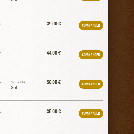
35.00 €
e
COMMANDER
44.00 €
e
COMMANDER
56.00 €
e
Tonalité
COMMANDER
Sol
35.00 €
e
COMMANDER