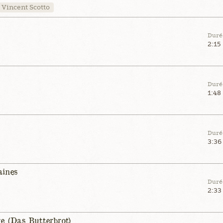
Vincent Scotto
Duré
2:15
Duré
1:48
Duré
3:36
aines
Duré
2:33
re (Das Butterbrot)