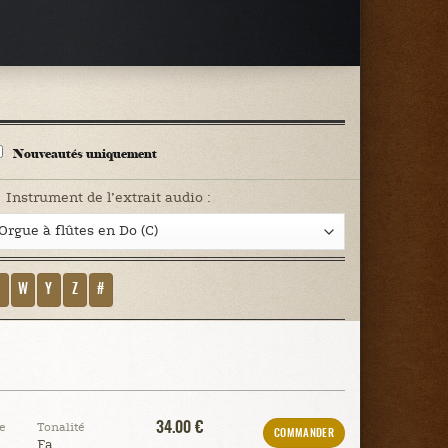
Nouveautés uniquement
Instrument de l’extrait audio :
V
W
Y
Z
#
34.00 €
e
Tonalité
COMMANDER
Fa