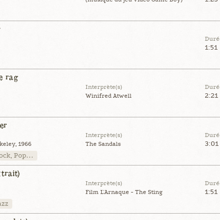
Duré
1:51
e rag
Interprète(s)
Duré
2:21
Winifred Atwell
er
Interprète(s)
Duré
3:01
keley, 1966
The Sandals
ock, Pop…
trait)
Interprète(s)
Duré
1:51
Film L'Arnaque - The Sting
azz