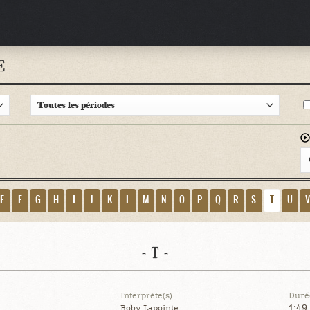
E
E
F
G
H
I
J
K
L
M
N
O
P
Q
R
S
T
U
- T -
Interprète(s)
Duré
1:49
Boby Lapointe