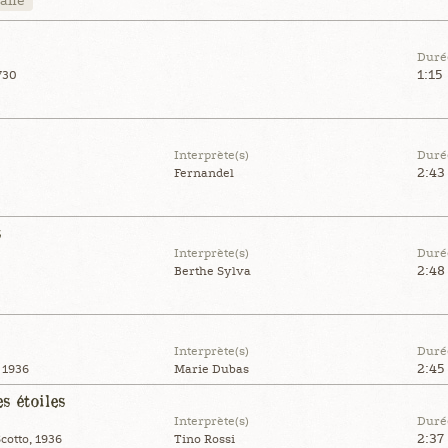
talie
Duré
1:15
730
Interprète(s)
Duré
2:43
Fernandel
s
Interprète(s)
Duré
2:48
Berthe Sylva
Interprète(s)
Duré
2:45
 1936
Marie Dubas
s étoiles
Interprète(s)
Duré
2:37
cotto, 1936
Tino Rossi