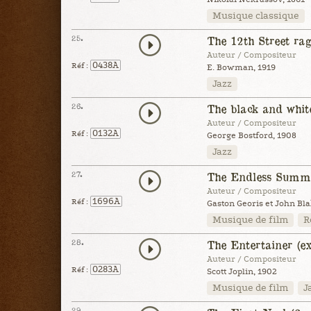
Musique classique
25.
The 12th Street rag
Auteur / Compositeur
0438A
Réf :
E. Bowman, 1919
Jazz
26.
The black and whit
Auteur / Compositeur
0132A
Réf :
George Bostford, 1908
Jazz
27.
The Endless Summ
Auteur / Compositeur
1696A
Réf :
Gaston Georis et John Bla
Musique de film
R
28.
The Entertainer (ex
Auteur / Compositeur
0283A
Réf :
Scott Joplin, 1902
Musique de film
J
29.