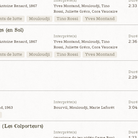
Interprète(s)
Duré
2:33
Antoine Renard, 1867
Yves Montand, Mouloudji, Tino
Rossi, Juliette Gréco, Cora Vaucaire
ts de lutte
Mouloudji
Tino Rossi
Yves Montand
s (en Sol)
Interprète(s)
Duré
2:36
Antoine Renard, 1867
Yves Montand, Mouloudji, Tino
Rossi, Juliette Gréco, Cora Vaucaire
ts de lutte
Mouloudji
Tino Rossi
Yves Montand
Duré
2:29
Interprète(s)
Duré
3:04
d, 1963
Bourvil, Mouloudji, Marie Laforêt
i (Les Colporteurs)
Interprète(s)
Duré
1:23
(musique du jeu vidéo Game Boy)