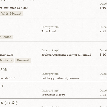
Duré
1:45
(attribuée à), 1780
W. A. Mozart
Interprète(s)
Duré
2:22
Tino Rossi
 Scotto
Interprète(s)
Duré
3:10
nder, 1936
Fréhel, Germaine Montero, Renaud
Montero
Renaud
urha
Interprète(s)
Duré
3:09
rwish, 1919
Fat-heyya Ahmad, Faïrouz
ur
Interprète(s)
Duré
2:23
Françoise Hardy
es (en Do)