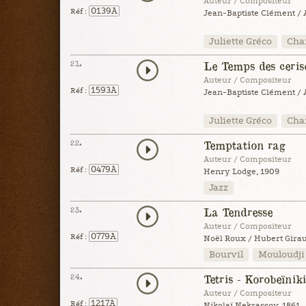
Auteur / Compositeur
0139A
Réf :
Jean-Baptiste Clément / 
Juliette Gréco
Chan
21.
Le Temps des cerise
Auteur / Compositeur
1593A
Réf :
Jean-Baptiste Clément / 
Juliette Gréco
Chan
22.
Temptation rag
Auteur / Compositeur
0479A
Réf :
Henry Lodge, 1909
Jazz
23.
La Tendresse
Auteur / Compositeur
0779A
Réf :
Noël Roux / Hubert Girau
Bourvil
Mouloudji
24.
Tetris - Korobeïnik
Auteur / Compositeur
1217A
Réf :
Nikolaï Nekrassov, 1861