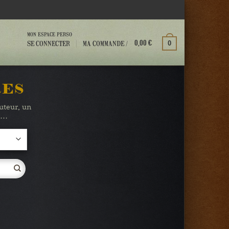
MON ESPACE PERSO
MA COMMANDE /
SE CONNECTER
0
0,00
€
RES
auteur, un
te…