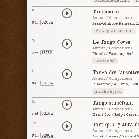
Musique de film
I
6.
Tambourin
Auteur / Compositeur
0205A
Réf :
Jean-Philippe Rameau, 1
Musique classique
7.
Le Tango Corse
Auteur / Compositeur
1373A
Réf :
Pirault / Vastano, 1940
Fernandel
8.
Tango des fauvette
Auteur / Compositeur
0953A
Réf :
R. Marino / A. Bixio, 1928
Berthe Sylva
9.
Tango stupéfiant
Auteur / Compositeur
0216A
Réf :
Henri Cor / Ralph Carcel,
10.
Tant qu'il y aura de
Auteur / Compositeur
0286A
Réf :
André Hornez / Vincent S