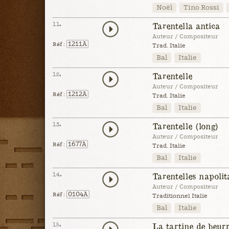
Noël
Tino Rossi
11.
Tarentella antica
Auteur / Compositeur
1211A
Réf :
Trad. Italie
Bal
Italie
12.
Tarentelle
Auteur / Compositeur
1212A
Réf :
Trad. Italie
Bal
Italie
13.
Tarentelle (long)
Auteur / Compositeur
1677A
Réf :
Trad. Italie
Bal
Italie
14.
Tarentelles napolit
Auteur / Compositeur
0104A
Réf :
Traditionnel Italie
Bal
Italie
15.
La tartine de beur