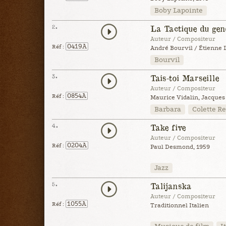
Boby Lapointe
2.
La Tactique du ge
Auteur / Compositeur
0419A
Réf :
André Bourvil / Étienne L
Bourvil
3.
Tais-toi Marseille
Auteur / Compositeur
0854A
Réf :
Maurice Vidalin, Jacques 
Barbara
Colette R
4.
Take five
Auteur / Compositeur
0204A
Réf :
Paul Desmond, 1959
Jazz
5.
Talijanska
Auteur / Compositeur
1055A
Réf :
Traditionnel Italien