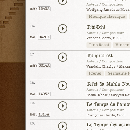
Auteur / Compositeur
1643A
Réf :
Wolfgang Amadeus Mozart 
Musique classique
16.
Tchi-Tchi
Auteur / Compositeur
0420A
Réf :
Vincent Scotto, 1936
Tino Rossi
Vincent
17.
Tel qu'il est
Auteur / Compositeur
0314A
Réf :
Vandair, Charlys / Alexa
Fréhel
Germaine 
18.
Tel'et Ya Mahla No
Auteur / Compositeur
1495A
Réf :
Badia' Khair / Sayyed Da
19.
Le Temps de l'amo
Auteur / Compositeur
1315A
Réf :
Françoise Hardy, 1963
20.
Le Temps des ceris