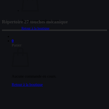
Aucune commande en cours.
Répertoire 27 touches mécanique
Retour à la boutique
0
Panier
Aucune commande en cours.
Retour à la boutique