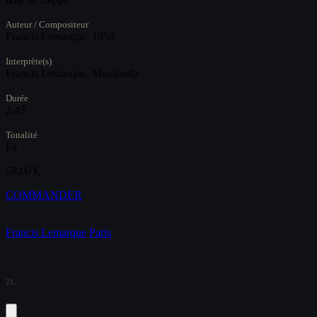
Auteur / Compositeur
Francis Lemarque, 1950
Interprète(s)
Francis Lemarque, Mouloudji
Durée
2:43
Tonalité
Fa
58.00 €
COMMANDER
Francis Lemarque
Paris
21.