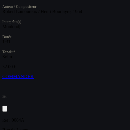
Auteur / Compositeur
Robert Lamoureux / Henri Bourtayre, 1954
Interprète(s)
Mouloudji
Durée
1:31
Tonalité
Solm
32.00 €
COMMANDER
20.
0084A
Réf :
Rue de Lappe