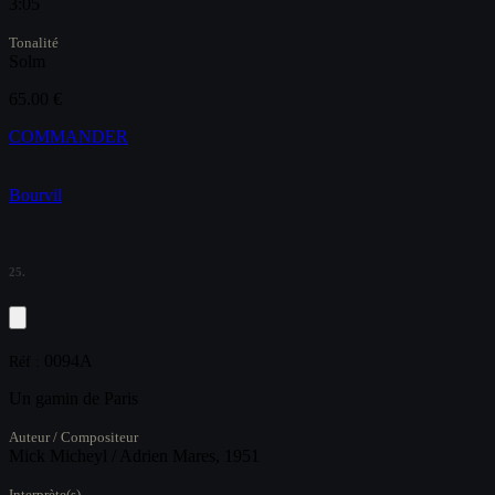
3:05
Tonalité
Solm
65.00 €
COMMANDER
Bourvil
25.
0094A
Réf :
Un gamin de Paris
Auteur / Compositeur
Mick Micheyl / Adrien Mares, 1951
Interprète(s)