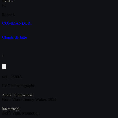
Tonalité
Fa
83.00 €
COMMANDER
Chants de lutte
3.
0360A
Réf :
Le Cinématographe
Auteur / Compositeur
Boris Vian / Jimmy Walter, 1954
Interprète(s)
Boris Vian, Mouloudji