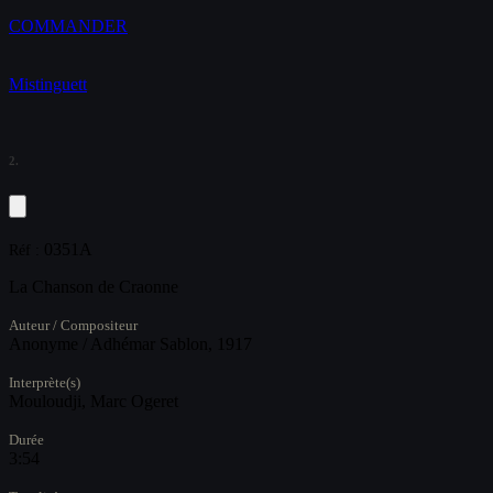
COMMANDER
Mistinguett
2.
0351A
Réf :
La Chanson de Craonne
Auteur / Compositeur
Anonyme / Adhémar Sablon, 1917
Interprète(s)
Mouloudji, Marc Ogeret
Durée
3:54