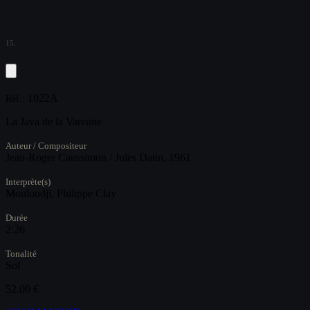
15.
1022A
Réf :
La Java de la Varenne
Auteur / Compositeur
Jean-Roger Caussimon / Jules Datin, 1961
Interprète(s)
Mouloudji, Philippe Clay
Durée
2:26
Tonalité
Sol
52.00 €