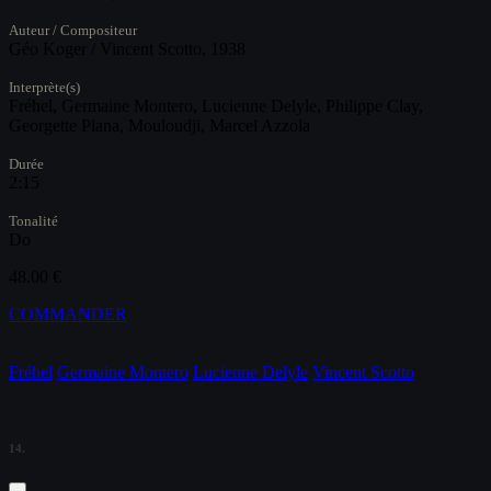
Auteur / Compositeur
Géo Koger / Vincent Scotto, 1938
Interprète(s)
Fréhel, Germaine Montero, Lucienne Delyle, Philippe Clay,
Georgette Plana, Mouloudji, Marcel Azzola
Durée
2:15
Tonalité
Do
48.00 €
COMMANDER
Fréhel
Germaine Montero
Lucienne Delyle
Vincent Scotto
14.