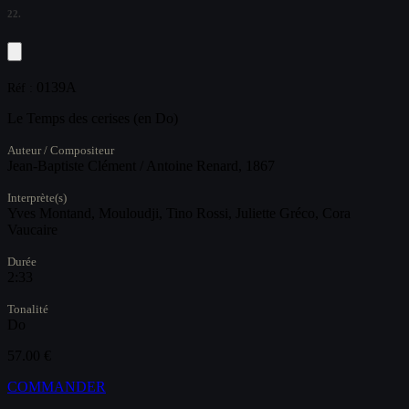
22.
0139A
Réf :
Le Temps des cerises (en Do)
Auteur / Compositeur
Jean-Baptiste Clément / Antoine Renard, 1867
Interprète(s)
Yves Montand, Mouloudji, Tino Rossi, Juliette Gréco, Cora
Vaucaire
Durée
2:33
Tonalité
Do
57.00 €
COMMANDER