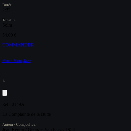
Durée
2:32
Tonalité
Solm
54.00 €
COMMANDER
Boris Vian
Jazz
4.
0149A
Réf :
La Complainte de la Butte
Auteur / Compositeur
Jean Renoir / Georges Van Parys, 1954