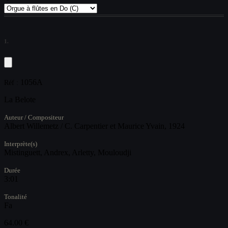
1.
1056A
Réf :
La Belote
Auteur / Compositeur
Albert Willemetz / C. Carpentier et Maurice Yvain, 1924
Interprète(s)
Mistinguett, Andrex, Arletty, Mouloudji
Durée
3:01
Tonalité
Fa
64.00 €