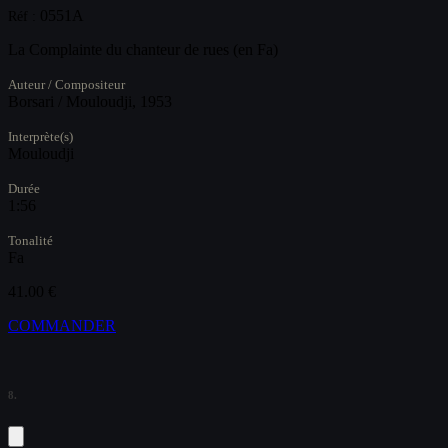
0551A
Réf :
La Complainte du chanteur de rues (en Fa)
Auteur / Compositeur
Borsari / Mouloudji, 1953
Interprète(s)
Mouloudji
Durée
1:56
Tonalité
Fa
41.00 €
COMMANDER
8.