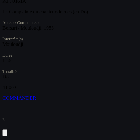
0161A
Réf :
La Complainte du chanteur de rues (en Do)
Auteur / Compositeur
Borsari / Mouloudji, 1953
Interprète(s)
Mouloudji
Durée
1:56
Tonalité
Do
41.00 €
COMMANDER
7.