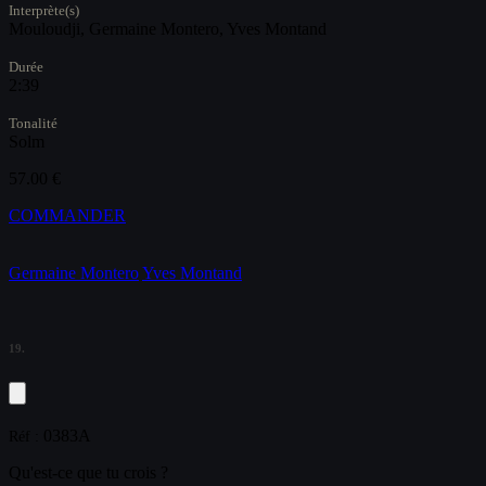
Interprète(s)
Mouloudji, Germaine Montero, Yves Montand
Durée
2:39
Tonalité
Solm
57.00 €
COMMANDER
Germaine Montero
Yves Montand
19.
0383A
Réf :
Qu'est-ce que tu crois ?