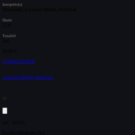
Interprète(s)
Mouloudji, Lucienne Delyle, Patachou
Durée
1:36
Tonalité
Sol
34.00 €
COMMANDER
Lucienne Delyle
Patachou
13.
0975A
Réf :
La Java bleue (en Do)