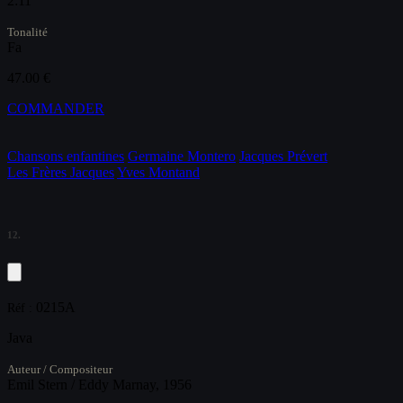
2:11
Tonalité
Fa
47.00 €
COMMANDER
Chansons enfantines
Germaine Montero
Jacques Prévert
Les Frères Jacques
Yves Montand
12.
0215A
Réf :
Java
Auteur / Compositeur
Emil Stern / Eddy Marnay, 1956