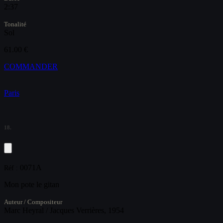
2:37
Tonalité
Sol
61.00 €
COMMANDER
Paris
18.
0071A
Réf :
Mon pote le gitan
Auteur / Compositeur
Marc Heyral / Jacques Verrières, 1954