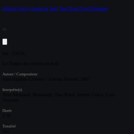
Juliette Gréco
Chants de lutte
Tino Rossi
Yves Montand
23.
1593A
Réf :
Le Temps des cerises (en Sol)
Auteur / Compositeur
Jean-Baptiste Clément / Antoine Renard, 1867
Interprète(s)
Yves Montand, Mouloudji, Tino Rossi, Juliette Gréco, Cora
Vaucaire
Durée
2:36
Tonalité
Sol