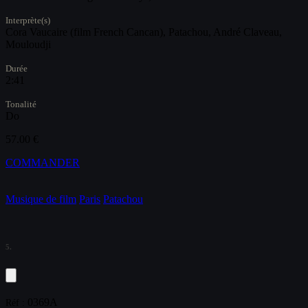
Interprète(s)
Cora Vaucaire (film French Cancan), Patachou, André Claveau,
Mouloudji
Durée
2:41
Tonalité
Do
57.00 €
COMMANDER
Musique de film
Paris
Patachou
5.
0369A
Réf :