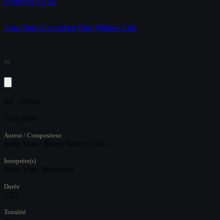
COMMANDER
Jean-Roger Caussimon
Paris
Philippe Clay
16.
0393A
Réf :
J'suis snob
Auteur / Compositeur
Boris Vian / Jimmy Walter, 1954
Interprète(s)
Boris Vian, Mouloudji
Durée
2:22
Tonalité