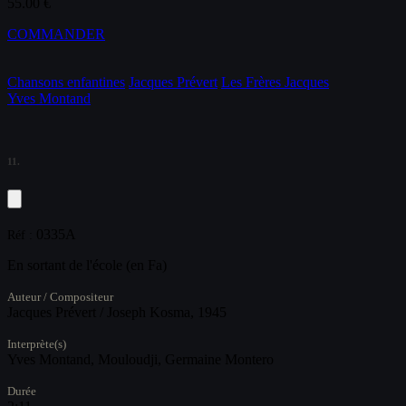
55.00 €
COMMANDER
Chansons enfantines
Jacques Prévert
Les Frères Jacques
Yves Montand
11.
0335A
Réf :
En sortant de l'école (en Fa)
Auteur / Compositeur
Jacques Prévert / Joseph Kosma, 1945
Interprète(s)
Yves Montand, Mouloudji, Germaine Montero
Durée