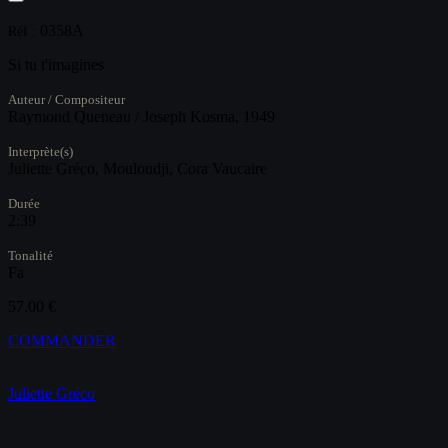
0358A
Réf :
Si tu t'imagines
Auteur / Compositeur
Raymond Queneau / Joseph Kosma, 1949
Interprète(s)
Juliette Gréco, Mouloudji, Cora Vaucaire
Durée
2:39
Tonalité
Fa
57.00 €
COMMANDER
Juliette Gréco