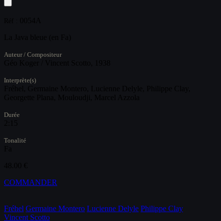
0054A
Réf :
La Java bleue (en Fa)
Auteur / Compositeur
Géo Koger / Vincent Scotto, 1938
Interprète(s)
Fréhel, Germaine Montero, Lucienne Delyle, Philippe Clay,
Georgette Plana, Mouloudji, Marcel Azzola
Durée
2:15
Tonalité
Fa
48.00 €
COMMANDER
Fréhel
Germaine Montero
Lucienne Delyle
Philippe Clay
Vincent Scotto