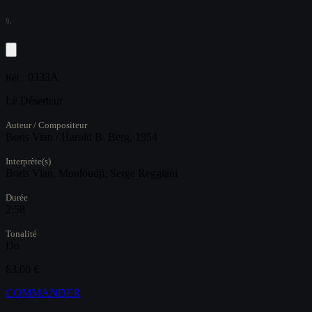
9.
0333A
Réf :
Le Déserteur
Auteur / Compositeur
Boris Vian / Harold B. Berg, 1954
Interprète(s)
Boris Vian, Mouloudji, Serge Reggiani
Durée
2:58
Tonalité
Do
63.00 €
COMMANDER