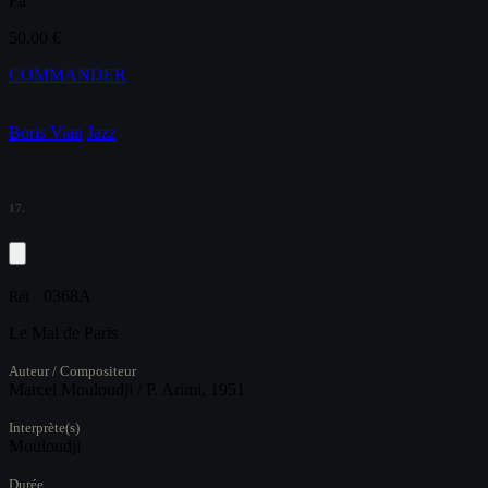
Fa
50.00 €
COMMANDER
Boris Vian
Jazz
17.
0368A
Réf :
Le Mal de Paris
Auteur / Compositeur
Marcel Mouloudji / P. Arimi, 1951
Interprète(s)
Mouloudji
Durée