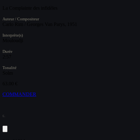
La Complainte des infidèles
Auteur / Compositeur
Carlo Rim / Georges Van Parys, 1951
Interprète(s)
Mouloudji
Durée
2:57
Tonalité
Solm
63.00 €
COMMANDER
6.