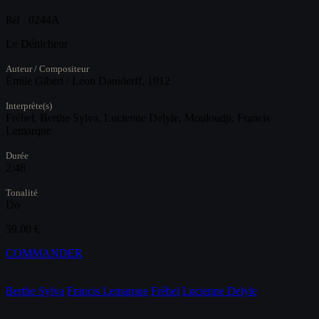
0244A
Réf :
Le Dénicheur
Auteur / Compositeur
Émile Gibert / Léon Daniderff, 1912
Interprète(s)
Fréhel, Berthe Sylva, Lucienne Delyle, Mouloudji, Francis
Lemarque
Durée
2:48
Tonalité
Do
59.00 €
COMMANDER
Berthe Sylva
Francis Lemarque
Fréhel
Lucienne Delyle