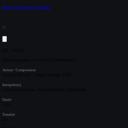
Boris Vian
Serge Reggiani
10.
1034A
Réf :
Deux escargots s'en vont à l'enterrement...
Auteur / Compositeur
Jacques Prévert / Joseph Kosma, 1945
Interprète(s)
Les Frères Jacques, Yves Montand, Mouloudji
Durée
2:34
Tonalité
Do