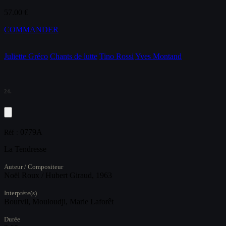
57.00 €
COMMANDER
Juliette Gréco
Chants de lutte
Tino Rossi
Yves Montand
24.
0779A
Réf :
La Tendresse
Auteur / Compositeur
Noël Roux / Hubert Giraud, 1963
Interprète(s)
Bourvil, Mouloudji, Marie Laforêt
Durée