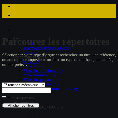
Parcourez les répertoires
Accueil
L’atelier
Téléchargement des répertoires
Contact
Sélectionnez votre type d’orgue et recherchez un titre, une référence,
Les cartons perforés
un auteur, un compositeur, un film, un type de musique, une année,
Nouveautés
un interprète…
Les sélections
24 touches « Thibouville »
27 touches mécanique
27 touches pneumatique
29 touches pneumatique
Commander une gamme d’accordage
Mon espace perso
Se connecter
Afficher les titres
MA COMMANDE /
0,00
€
0