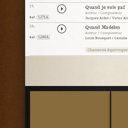
17.
Quand je suis paf
Auteur / Compositeur
1271A
Réf :
Jacques Ardot / Victor Ali
18.
Quand Madelon
Auteur / Compositeur
1280A
Réf :
Louis Bousquet / Camille 
Chansons équivoque