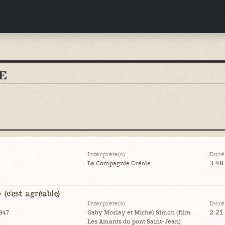
E
Interprète(s)
Duré
3:48
La Compagnie Créole
(c'est agréable)
Interprète(s)
Duré
2:21
947
Gaby Morlay et Michel Simon (film
Les Amants du pont Saint-Jean)