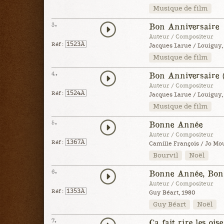
Musique de film
3.
Bon Anniversaire
Auteur / Compositeur
1523A
Réf :
Jacques Larue / Louiguy,
Musique de film
4.
Bon Anniversaire (
Auteur / Compositeur
1524A
Réf :
Jacques Larue / Louiguy,
Musique de film
5.
Bonne Année
Auteur / Compositeur
1367A
Réf :
Camille François / Jo Mou
Bourvil
Noël
6.
Bonne Année, Bon
Auteur / Compositeur
1353A
Réf :
Guy Béart, 1980
Guy Béart
Noël
7.
Ça fait rire les ois