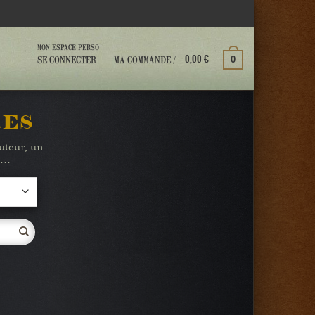
MON ESPACE PERSO
MA COMMANDE /
SE CONNECTER
0
0,00
€
RES
auteur, un
te…