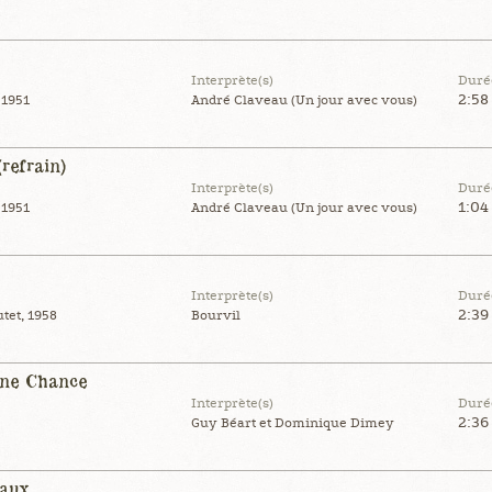
Interprète(s)
Duré
2:58
 1951
André Claveau (Un jour avec vous)
refrain)
Interprète(s)
Duré
1:04
 1951
André Claveau (Un jour avec vous)
Interprète(s)
Duré
2:39
tet, 1958
Bourvil
ne Chance
Interprète(s)
Duré
2:36
Guy Béart et Dominique Dimey
eaux