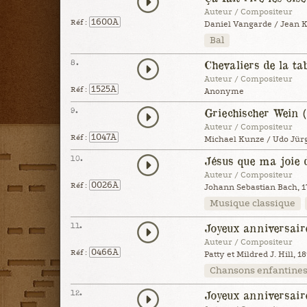
Auteur / Compositeur
1600A
Réf :
Daniel Vangarde / Jean K
Bal
8.
Chevaliers de la ta
Auteur / Compositeur
1525A
Réf :
Anonyme
9.
Griechischer Wein 
Auteur / Compositeur
1047A
Réf :
Michael Kunze / Udo Jürg
10.
Jésus que ma joie 
Auteur / Compositeur
0026A
Réf :
Johann Sebastian Bach, 1
Musique classique
11.
Joyeux anniversair
Auteur / Compositeur
0466A
Réf :
Patty et Mildred J. Hill, 1
Chansons enfantine
12.
Joyeux anniversaire