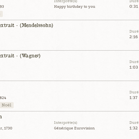
Interprète(s)
Duré
0:31
893
Happy birthday to you
s
xtrait - (Mendelssohn)
Duré
2:16
xtrait - (Wagner)
Duré
1:03
Duré
1:37
1824
Noël
m
Interprète(s)
Duré
1:32
r, 1730
Générique Eurovision