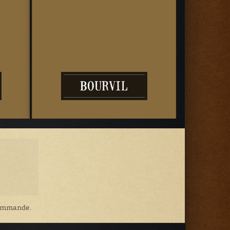
HORLOGE À
FLÛTES
 commande.