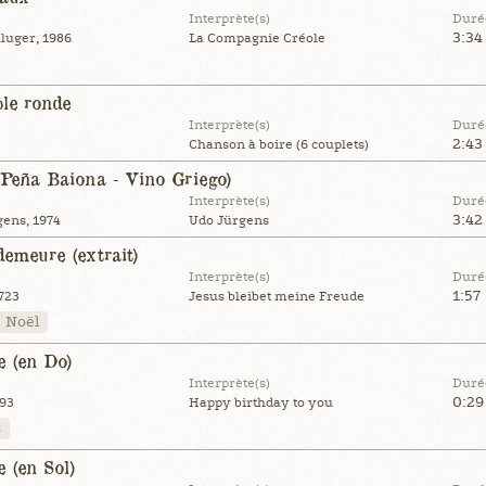
Interprète(s)
Duré
3:34
luger, 1986
La Compagnie Créole
ble ronde
Interprète(s)
Duré
2:43
Chanson à boire (6 couplets)
(Peña Baiona - Vino Griego)
Interprète(s)
Duré
3:42
ens, 1974
Udo Jürgens
demeure (extrait)
Interprète(s)
Duré
1:57
723
Jesus bleibet meine Freude
Noël
e (en Do)
Interprète(s)
Duré
0:29
893
Happy birthday to you
s
 (en Sol)