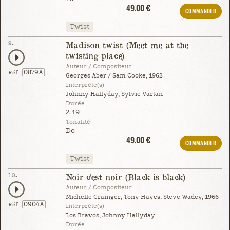
49.00 €
COMMANDER
Twist
9.
Madison twist (Meet me at the
twisting place)
Auteur / Compositeur
0879A
Réf :
Georges Aber / Sam Cooke, 1962
Interprète(s)
Johnny Hallyday, Sylvie Vartan
Durée
2:19
Tonalité
Do
49.00 €
COMMANDER
Twist
10.
Noir c'est noir (Black is black)
Auteur / Compositeur
Michelle Grainger, Tony Hayes, Steve Wadey, 1966
0904A
Réf :
Interprète(s)
Los Bravos, Johnny Hallyday
Durée