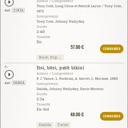
Auteur / Compositeur
Tony Cole, Long Chris et Patrick Larue / Tony Cole,
1183A
Réf :
1972
Interprète(s)
Tony Cole, Johnny Hallyday
Durée
2:40
Tonalité
Do
57.00 €
COMMANDER
Rock, Pop…
6.
Itsi, bitsi, petit bikini
Auteur / Compositeur
P. J. Vance, L. Pockriss, A. Salvet, L. Morisse, 1960
0680A
Réf :
Interprète(s)
Dalida, Johnny Hallyday, Dario Moreno
Durée
2:14
Tonalité
Fa-Sol
48.00 €
COMMANDER
Dalida
Twist