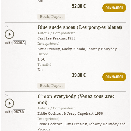
Sol
52.00 €
COMMANDER
Rock, Pop…
2.
Blue suede shoes (Les pompes bleues)
Auteur / Compositeur
Carl Lee Perkins, 1955
0226A
Réf :
Interprète(s)
Elvis Presley, Lucky Blondo, Johnny Hallyday
Durée
1:50
Tonalité
Do
39.00 €
COMMANDER
Rock, Pop…
3.
C'mon everybody (Venez tous avec
moi)
Auteur / Compositeur
0878A
Réf :
Eddie Cochran & Jerry Capehart, 1958
Interprète(s)
Eddie Cochran, Elvis Presley, Johnny Hallyday, Sid
Vicious