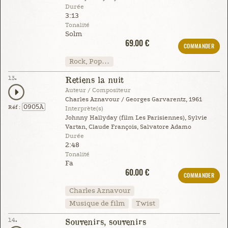
Durée
3:13
Tonalité
Solm
69.00 €
COMMANDER
Rock, Pop…
13.
Retiens la nuit
Auteur / Compositeur
Charles Aznavour / Georges Garvarentz, 1961
0905A
Réf :
Interprète(s)
Johnny Hallyday (film Les Parisiennes), Sylvie
Vartan, Claude François, Salvatore Adamo
Durée
2:48
Tonalité
Fa
60.00 €
COMMANDER
Charles Aznavour
Musique de film
Twist
14.
Souvenirs, souvenirs