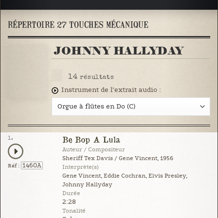
RÉPERTOIRE 27 TOUCHES MÉCANIQUE
JOHNNY HALLYDAY
14
résultats
Instrument de l’extrait audio :
1.
Be Bop A Lula
Auteur / Compositeur
Sheriff Tex Davis / Gene Vincent, 1956
1460A
Réf :
Interprète(s)
Gene Vincent, Eddie Cochran, Elvis Presley,
Johnny Hallyday
Durée
2:28
Tonalité