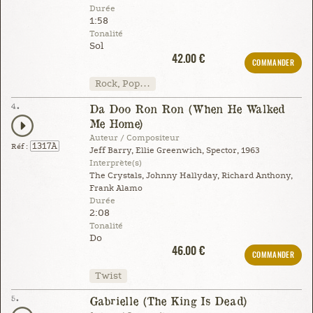
Durée
1:58
Tonalité
Sol
42.00 €
COMMANDER
Rock, Pop…
4.
Da Doo Ron Ron (When He Walked
Me Home)
Auteur / Compositeur
1317A
Réf :
Jeff Barry, Ellie Greenwich, Spector, 1963
Interprète(s)
The Crystals, Johnny Hallyday, Richard Anthony,
Frank Alamo
Durée
2:08
Tonalité
Do
46.00 €
COMMANDER
Twist
5.
Gabrielle (The King Is Dead)