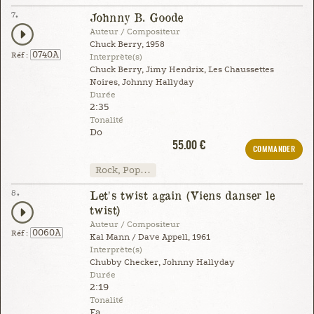
7.
Johnny B. Goode
Auteur / Compositeur
Chuck Berry, 1958
0740A
Réf :
Interprète(s)
Chuck Berry, Jimy Hendrix, Les Chaussettes
Noires, Johnny Hallyday
Durée
2:35
Tonalité
Do
55.00 €
COMMANDER
Rock, Pop…
8.
Let's twist again (Viens danser le
twist)
Auteur / Compositeur
0060A
Réf :
Kal Mann / Dave Appell, 1961
Interprète(s)
Chubby Checker, Johnny Hallyday
Durée
2:19
Tonalité
Fa