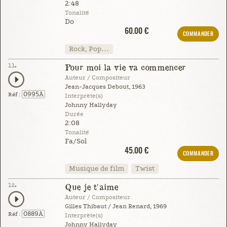
2:48
Tonalité
Do
60.00 €
COMMANDER
Rock, Pop…
11.
Pour moi la vie va commencer
Auteur / Compositeur
Jean-Jacques Debout, 1963
0995A
Réf :
Interprète(s)
Johnny Hallyday
Durée
2:08
Tonalité
Fa/Sol
45.00 €
COMMANDER
Musique de film
Twist
12.
Que je t'aime
Auteur / Compositeur
Gilles Thibaut / Jean Renard, 1969
0889A
Réf :
Interprète(s)
Johnny Hallyday