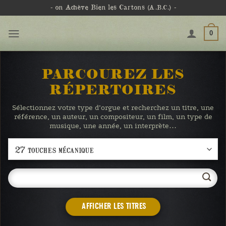
Passer
- on Achève Bien les Cartons
(A.B.C.)
-
au
contenu
0
PARCOUREZ LES
RÉPERTOIRES
Sélectionnez votre type d’orgue et recherchez un titre, une
référence, un auteur, un compositeur, un film, un type de
musique, une année, un interprète…
AFFICHER LES TITRES