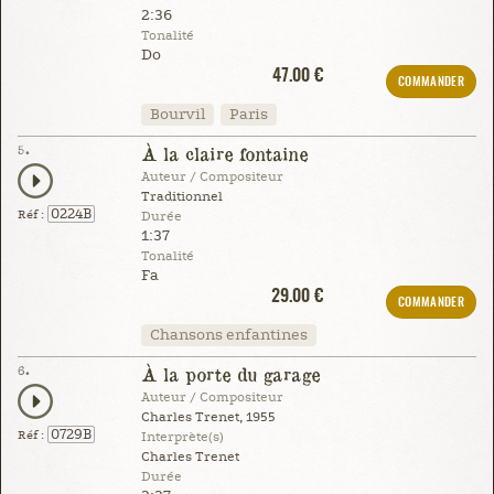
2:36
Tonalité
Do
47.00 €
COMMANDER
Bourvil
Paris
5.
À la claire fontaine
Auteur / Compositeur
Traditionnel
0224B
Réf :
Durée
1:37
Tonalité
Fa
29.00 €
COMMANDER
Chansons enfantines
6.
À la porte du garage
Auteur / Compositeur
Charles Trenet, 1955
0729B
Réf :
Interprète(s)
Charles Trenet
Durée