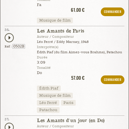
Fa
61.00 €
COMMANDER
Musique de film
36.
Les Amants de Paris
Auteur / Compositeur
Léo Ferré / Eddy Marnay, 1948
0502B
Réf :
Interprète(s)
Édith Piaf (du film Aimez-vous Brahms), Patachou
Durée
3:09
Tonalité
Do
57.00 €
COMMANDER
Édith Piaf
Musique de film
Léo Ferré
Paris
Patachou
37.
Les Amants d'un jour (en Do)
Auteur / Compositeur