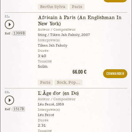
Berthe Sylva
Paris
21.
Africain à Paris (An Englishman In
New York)
Auteur / Compositeur
1399B
Réf :
Sting / Tiken Jah Fakoly, 2007
Interprète(s)
Tiken Jah Fakoly
Durée
3:40
Tonalité
Solm
66.00 €
COMMANDER
Paris
Rock, Pop…
22.
L'Âge d'or (en Do)
Auteur / Compositeur
Léo Ferré, 1959
1517B
Réf :
Interprète(s)
Léo Ferré
Durée
2:31
Tonalité