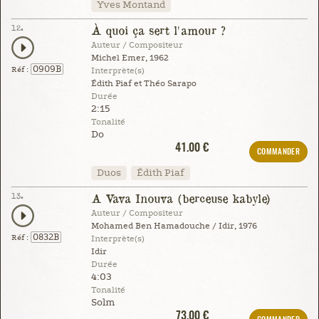
Yves Montand
12.
À quoi ça sert l'amour ?
Auteur / Compositeur
Michel Emer, 1962
0909B
Réf :
Interprète(s)
Édith Piaf et Théo Sarapo
Durée
2:15
Tonalité
Do
41.00 €
COMMANDER
Duos
Édith Piaf
13.
A Vava Inouva (berceuse kabyle)
Auteur / Compositeur
Mohamed Ben Hamadouche / Idir, 1976
0832B
Réf :
Interprète(s)
Idir
Durée
4:03
Tonalité
Solm
73.00 €