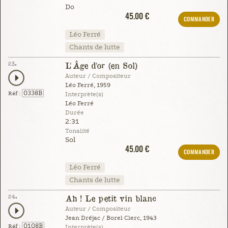
Do
45.00 €
COMMANDER
Léo Ferré
Chants de lutte
23.
L'Âge d'or (en Sol)
Auteur / Compositeur
Léo Ferré, 1959
0338B
Réf :
Interprète(s)
Léo Ferré
Durée
2:31
Tonalité
Sol
45.00 €
COMMANDER
Léo Ferré
Chants de lutte
24.
Ah ! Le petit vin blanc
Auteur / Compositeur
Jean Dréjac / Borel Clerc, 1943
0108B
Réf :
Interprète(s)