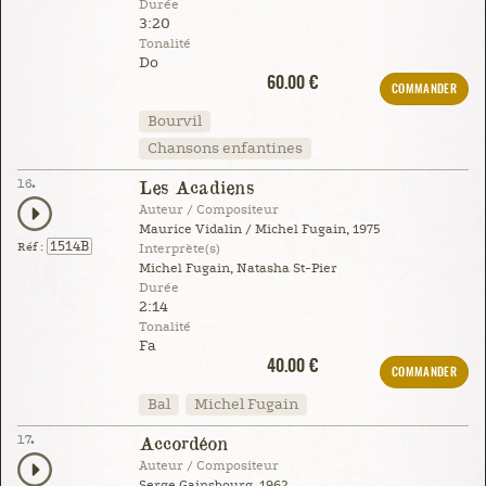
Durée
3:20
Tonalité
Do
60.00 €
COMMANDER
Bourvil
Chansons enfantines
16.
Les Acadiens
Auteur / Compositeur
Maurice Vidalin / Michel Fugain, 1975
1514B
Réf :
Interprète(s)
Michel Fugain, Natasha St-Pier
Durée
2:14
Tonalité
Fa
40.00 €
COMMANDER
Bal
Michel Fugain
17.
Accordéon
Auteur / Compositeur
Serge Gainsbourg, 1962