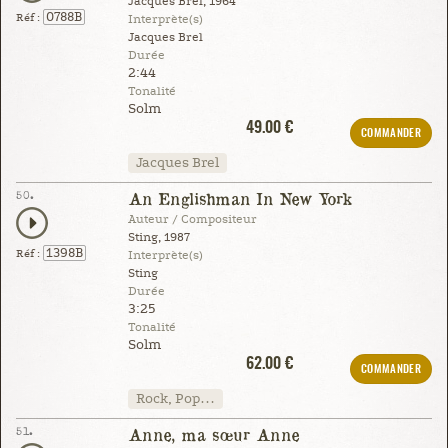
Jacques Brel, 1964
0788B
Réf :
Interprète(s)
Jacques Brel
Durée
2:44
Tonalité
Solm
49.00 €
COMMANDER
Jacques Brel
50.
An Englishman In New York
Auteur / Compositeur
Sting, 1987
1398B
Réf :
Interprète(s)
Sting
Durée
3:25
Tonalité
Solm
62.00 €
COMMANDER
Rock, Pop…
51.
Anne, ma sœur Anne