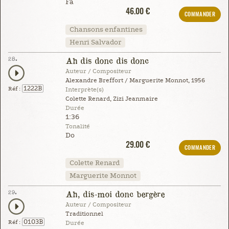
Fa
46.00 €
COMMANDER
Chansons enfantines
Henri Salvador
28.
Ah dis donc dis donc
Auteur / Compositeur
Alexandre Breffort / Marguerite Monnot, 1956
1222B
Réf :
Interprète(s)
Colette Renard, Zizi Jeanmaire
Durée
1:36
Tonalité
Do
29.00 €
COMMANDER
Colette Renard
Marguerite Monnot
29.
Ah, dis-moi donc bergère
Auteur / Compositeur
Traditionnel
0103B
Réf :
Durée