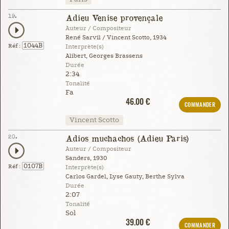
19.
Adieu Venise provençale
Auteur / Compositeur
René Sarvil / Vincent Scotto, 1934
1044B
Réf :
Interprète(s)
Alibert, Georges Brassens
Durée
2:34
Tonalité
Fa
46.00 €
COMMANDER
Vincent Scotto
20.
Adios muchachos (Adieu Paris)
Auteur / Compositeur
Sanders, 1930
0107B
Réf :
Interprète(s)
Carlos Gardel, Lyse Gauty, Berthe Sylva
Durée
2:07
Tonalité
Sol
39.00 €
COMMANDER