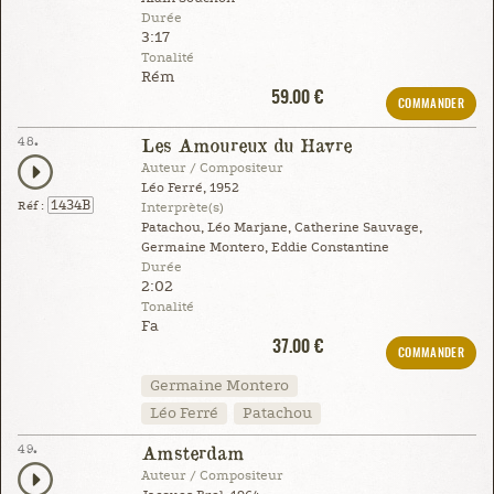
Durée
3:17
Tonalité
Rém
59.00 €
COMMANDER
48.
Les Amoureux du Havre
Auteur / Compositeur
Léo Ferré, 1952
1434B
Réf :
Interprète(s)
Patachou, Léo Marjane, Catherine Sauvage,
Germaine Montero, Eddie Constantine
Durée
2:02
Tonalité
Fa
37.00 €
COMMANDER
Germaine Montero
Léo Ferré
Patachou
49.
Amsterdam
Auteur / Compositeur