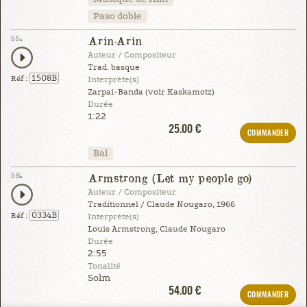
Paso doble
55.
Arin-Arin
Auteur / Compositeur
Trad. basque
1508B
Réf :
Interprète(s)
Zarpai-Banda (voir Kaskamotz)
Durée
1:22
25.00 €
COMMANDER
Bal
56.
Armstrong (Let my people go)
Auteur / Compositeur
Traditionnel / Claude Nougaro, 1966
0334B
Réf :
Interprète(s)
Louis Armstrong, Claude Nougaro
Durée
2:55
Tonalité
Solm
54.00 €
COMMANDER