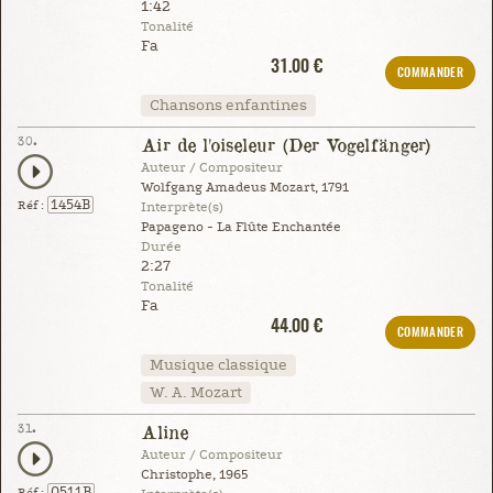
1:42
Tonalité
Fa
31.00 €
COMMANDER
Chansons enfantines
30.
Air de l'oiseleur (Der Vogelfänger)
Auteur / Compositeur
Wolfgang Amadeus Mozart, 1791
1454B
Réf :
Interprète(s)
Papageno - La Flûte Enchantée
Durée
2:27
Tonalité
Fa
44.00 €
COMMANDER
Musique classique
W. A. Mozart
31.
Aline
Auteur / Compositeur
Christophe, 1965
0511B
Réf :