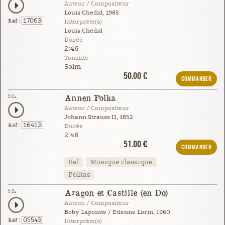
Auteur / Compositeur
Louis Chedid, 1985
1706B
Réf :
Interprète(s)
Louis Chedid
Durée
2:46
Tonalité
Solm
50.00 €
COMMANDER
52.
Annen Polka
Auteur / Compositeur
Johann Strauss II, 1852
1641B
Réf :
Durée
2:48
51.00 €
COMMANDER
Bal
Musique classique
Polkas
53.
Aragon et Castille (en Do)
Auteur / Compositeur
Boby Lapointe / Etienne Lorin, 1960
0554B
Réf :
Interprète(s)