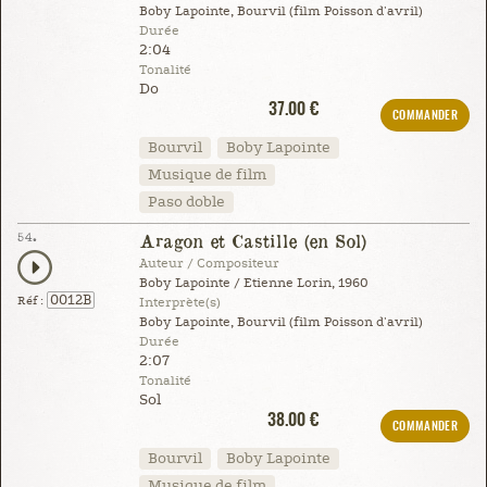
Boby Lapointe, Bourvil (film Poisson d'avril)
Durée
2:04
Tonalité
Do
37.00 €
COMMANDER
Bourvil
Boby Lapointe
Musique de film
Paso doble
54.
Aragon et Castille (en Sol)
Auteur / Compositeur
Boby Lapointe / Etienne Lorin, 1960
0012B
Réf :
Interprète(s)
Boby Lapointe, Bourvil (film Poisson d'avril)
Durée
2:07
Tonalité
Sol
38.00 €
COMMANDER
Bourvil
Boby Lapointe
Musique de film