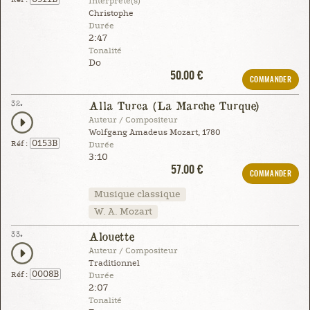
Interprète(s)
Christophe
Durée
2:47
Tonalité
Do
50.00 €
COMMANDER
32.
Alla Turca (La Marche Turque)
Auteur / Compositeur
Wolfgang Amadeus Mozart, 1780
0153B
Réf :
Durée
3:10
57.00 €
COMMANDER
Musique classique
W. A. Mozart
33.
Alouette
Auteur / Compositeur
Traditionnel
0008B
Réf :
Durée
2:07
Tonalité