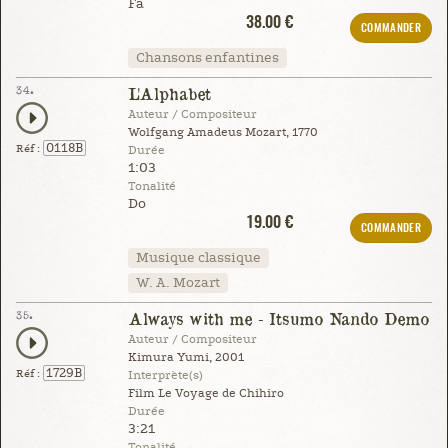
Fa
38.00 €
COMMANDER
Chansons enfantines
34.
L'Alphabet
Auteur / Compositeur
Wolfgang Amadeus Mozart, 1770
0118B
Réf :
Durée
1:03
Tonalité
Do
19.00 €
COMMANDER
Musique classique
W. A. Mozart
35.
Always with me - Itsumo Nando Demo
Auteur / Compositeur
Kimura Yumi, 2001
1729B
Réf :
Interprète(s)
Film Le Voyage de Chihiro
Durée
3:21
Tonalité