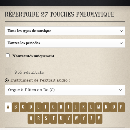
RÉPERTOIRE 27 TOUCHES PNEUMATIQUE
Nouveautés uniquement
955
résultats
Instrument de l’extrait audio :
A
B
C
D
E
F
G
H
I
J
K
L
M
N
O
P
Q
R
S
T
U
V
W
Y
Z
#