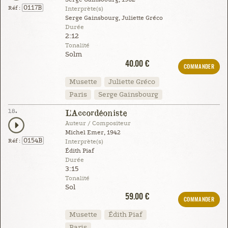
0117B
Réf :
Interprète(s)
Serge Gainsbourg, Juliette Gréco
Durée
2:12
Tonalité
Solm
40.00 €
COMMANDER
Musette
Juliette Gréco
Paris
Serge Gainsbourg
18.
L'Accordéoniste
Auteur / Compositeur
Michel Emer, 1942
0154B
Réf :
Interprète(s)
Édith Piaf
Durée
3:15
Tonalité
Sol
59.00 €
COMMANDER
Musette
Édith Piaf
Paris