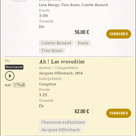
Lina Margy, Tino Rossi, Colette Renard
Durée
3:09
Tonalité
Do
56.00 €
COMMANDER
Colette Renard
Paris
Tino Rossi
25.
Ah ! Les crocodiles
Nouveauté
Auteur / Compositeur
Jacques Offenbach, 1856
Interprète(s)
Comptine
1754B
Réf :
Durée
3:25
Tonalité
Fa
62.00 €
COMMANDER
Chansons enfantines
Jacques Offenbach