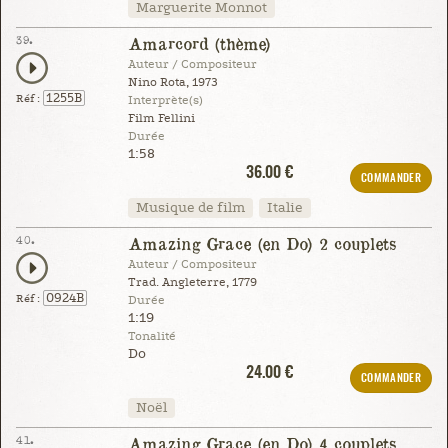
Marguerite Monnot
39.
Amarcord (thème)
Auteur / Compositeur
Nino Rota, 1973
1255B
Réf :
Interprète(s)
Film Fellini
Durée
1:58
36.00 €
COMMANDER
Musique de film
Italie
40.
Amazing Grace (en Do) 2 couplets
Auteur / Compositeur
Trad. Angleterre, 1779
0924B
Réf :
Durée
1:19
Tonalité
Do
24.00 €
COMMANDER
Noël
41.
Amazing Grace (en Do) 4 couplets