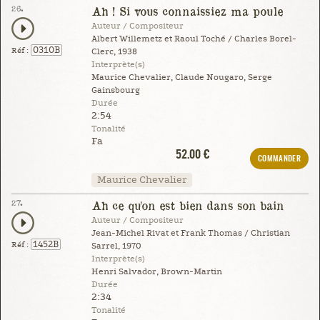
26.
Ah ! Si vous connaissiez ma poule
Auteur / Compositeur
Albert Willemetz et Raoul Toché / Charles Borel-
0310B
Réf :
Clerc, 1938
Interprète(s)
Maurice Chevalier, Claude Nougaro, Serge
Gainsbourg
Durée
2:54
Tonalité
Fa
52.00 €
COMMANDER
Maurice Chevalier
27.
Ah ce qu'on est bien dans son bain
Auteur / Compositeur
Jean-Michel Rivat et Frank Thomas / Christian
1452B
Réf :
Sarrel, 1970
Interprète(s)
Henri Salvador, Brown-Martin
Durée
2:34
Tonalité