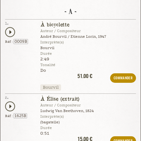
- A -
1.
À bicyclette
Auteur / Compositeur
André Bourvil / Etienne Lorin, 1947
0009B
Réf :
Interprète(s)
Bourvil
Durée
2:49
Tonalité
Do
51.00 €
COMMANDER
Bourvil
2.
À Élise (extrait)
Auteur / Compositeur
Ludwig Van Beethoven, 1824
1625B
Réf :
Interprète(s)
(bagatelle)
Durée
0:51
15.00 €