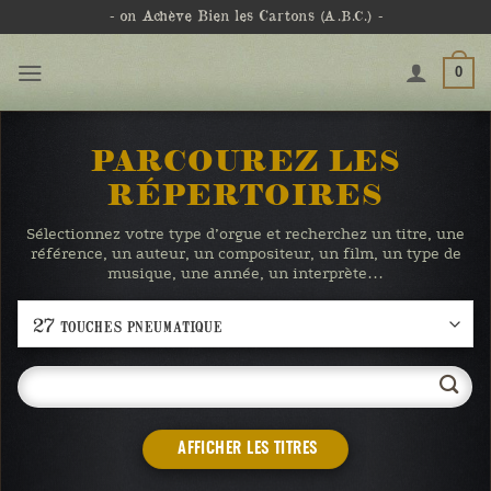
Passer
- on Achève Bien les Cartons
(A.B.C.)
-
au
contenu
0
PARCOUREZ LES
RÉPERTOIRES
Sélectionnez votre type d’orgue et recherchez un titre, une
référence, un auteur, un compositeur, un film, un type de
musique, une année, un interprète…
AFFICHER LES TITRES