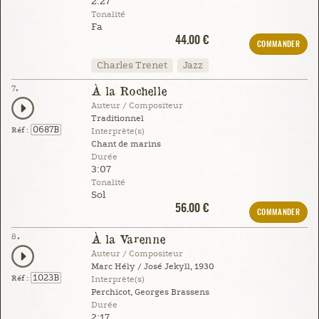
2:27
Tonalité
Fa
44.00 €
COMMANDER
Charles Trenet
Jazz
7.
À la Rochelle
Auteur / Compositeur
Traditionnel
0687B
Réf :
Interprète(s)
Chant de marins
Durée
3:07
Tonalité
Sol
56.00 €
COMMANDER
8.
À la Varenne
Auteur / Compositeur
Marc Hély / José Jekyll, 1930
1023B
Réf :
Interprète(s)
Perchicot, Georges Brassens
Durée
2:17