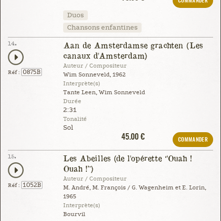
COMMANDER
Duos
Chansons enfantines
14.
Aan de Amsterdamse grachten (Les
canaux d'Amsterdam)
Auteur / Compositeur
0875B
Réf :
Wim Sonneveld, 1962
Interprète(s)
Tante Leen, Wim Sonneveld
Durée
2:31
Tonalité
Sol
45.00 €
COMMANDER
15.
Les Abeilles (de l'opérette “Ouah !
Ouah !”)
Auteur / Compositeur
1052B
Réf :
M. André, M. François / G. Wagenheim et E. Lorin,
1965
Interprète(s)
Bourvil