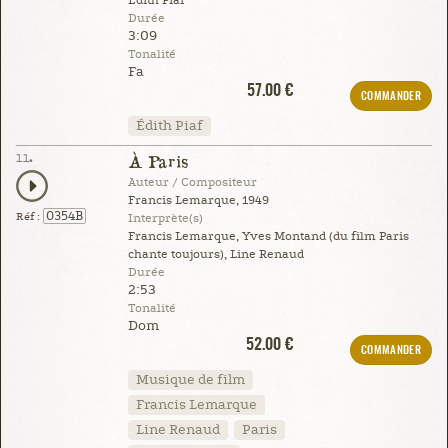
Édith Piaf
Durée
3:09
Tonalité
Fa
57.00 €
COMMANDER
Édith Piaf
11.
À Paris
Auteur / Compositeur
Francis Lemarque, 1949
0354B
Réf :
Interprète(s)
Francis Lemarque, Yves Montand (du film Paris
chante toujours), Line Renaud
Durée
2:53
Tonalité
Dom
52.00 €
COMMANDER
Musique de film
Francis Lemarque
Line Renaud
Paris