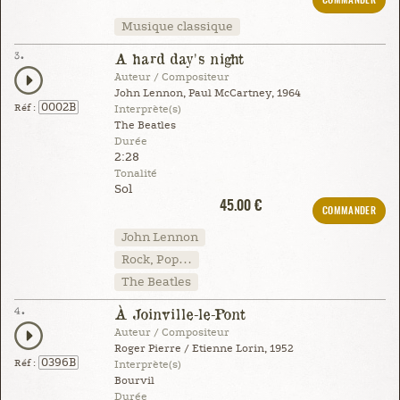
COMMANDER
Musique classique
3.
A hard day's night
Auteur / Compositeur
John Lennon, Paul McCartney, 1964
0002B
Réf :
Interprète(s)
The Beatles
Durée
2:28
Tonalité
Sol
45.00 €
COMMANDER
John Lennon
Rock, Pop…
The Beatles
4.
À Joinville-le-Pont
Auteur / Compositeur
Roger Pierre / Etienne Lorin, 1952
0396B
Réf :
Interprète(s)
Bourvil
Durée