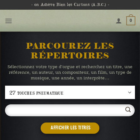
Passer
- on Achève Bien les Cartons
(A.B.C.)
-
au
contenu
0
PARCOUREZ LES
RÉPERTOIRES
Sélectionnez votre type d’orgue et recherchez un titre, une
référence, un auteur, un compositeur, un film, un type de
musique, une année, un interprète…
AFFICHER LES TITRES