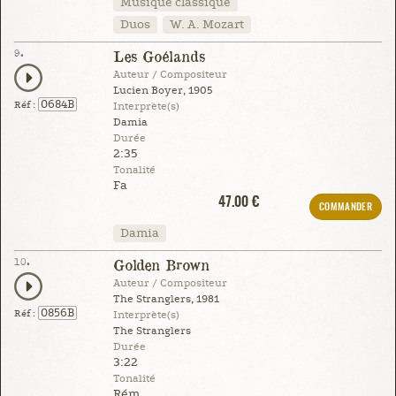
Musique classique
Duos
W. A. Mozart
9.
Les Goélands
Auteur / Compositeur
Lucien Boyer, 1905
0684B
Réf :
Interprète(s)
Damia
Durée
2:35
Tonalité
Fa
47.00 €
COMMANDER
Damia
10.
Golden Brown
Auteur / Compositeur
The Stranglers, 1981
0856B
Réf :
Interprète(s)
The Stranglers
Durée
3:22
Tonalité
Rém