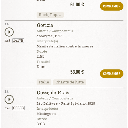
61.00 €
COMMANDER
Rock, Pop…
11.
Gorizia
Auteur / Compositeur
anonyme, 1917
1417B
Réf :
Interprète(s)
Manifeste italien contre la guerre
Durée
2:55
Tonalité
Dom
53.00 €
COMMANDER
Italie
Chants de lutte
12.
Gosse de Paris
Auteur / Compositeur
Léo Lelièvre / René Sylviano, 1929
0328B
Réf :
Interprète(s)
Mistinguett
Durée
3:03