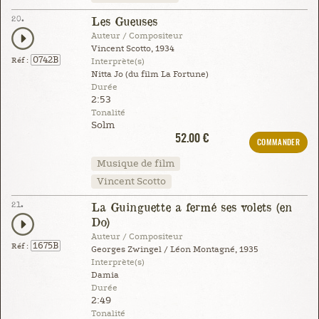
20.
Les Gueuses
Auteur / Compositeur
Vincent Scotto, 1934
0742B
Réf :
Interprète(s)
Nitta Jo (du film La Fortune)
Durée
2:53
Tonalité
Solm
52.00 €
COMMANDER
Musique de film
Vincent Scotto
21.
La Guinguette a fermé ses volets (en
Do)
Auteur / Compositeur
1675B
Réf :
Georges Zwingel / Léon Montagné, 1935
Interprète(s)
Damia
Durée
2:49
Tonalité