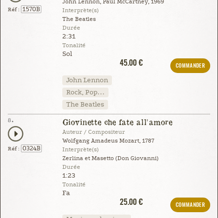
John Lennon, Paul McCartney, 1969
1570B
Réf :
Interprète(s)
The Beatles
Durée
2:31
Tonalité
Sol
45.00 €
COMMANDER
John Lennon
Rock, Pop…
The Beatles
8.
Giovinette che fate all'amore
Auteur / Compositeur
Wolfgang Amadeus Mozart, 1787
0324B
Réf :
Interprète(s)
Zerlina et Masetto (Don Giovanni)
Durée
1:23
Tonalité
Fa
25.00 €
COMMANDER