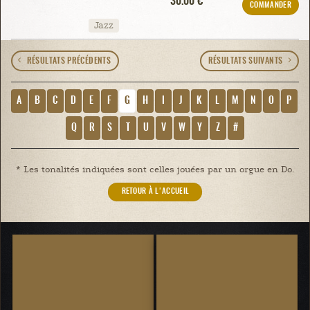
30.00 €
COMMANDER
Jazz
RÉSULTATS PRÉCÉDENTS
RÉSULTATS SUIVANTS
A
B
C
D
E
F
G
H
I
J
K
L
M
N
O
P
Q
R
S
T
U
V
W
Y
Z
#
* Les tonalités indiquées sont celles jouées par un orgue en Do.
RETOUR À L'ACCUEIL