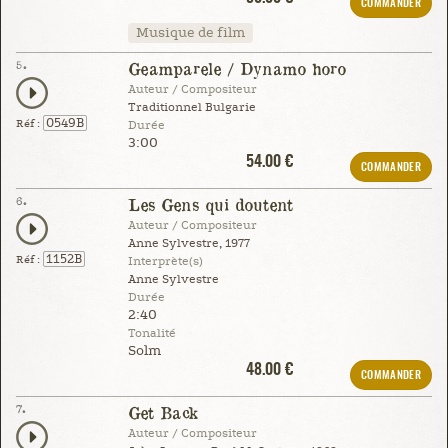
COMMANDER
Musique de film
5.
Geamparele / Dynamo horo
Auteur / Compositeur
Traditionnel Bulgarie
0549B
Réf :
Durée
3:00
54.00 €
COMMANDER
6.
Les Gens qui doutent
Auteur / Compositeur
Anne Sylvestre, 1977
1152B
Réf :
Interprète(s)
Anne Sylvestre
Durée
2:40
Tonalité
Solm
48.00 €
COMMANDER
7.
Get Back
Auteur / Compositeur