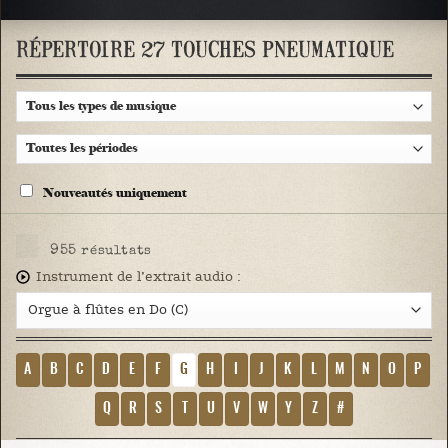
RÉPERTOIRE 27 TOUCHES PNEUMATIQUE
Nouveautés uniquement
955
résultats
Instrument de l’extrait audio :
A
B
C
D
E
F
G
H
I
J
K
L
M
N
O
P
Q
R
S
T
U
V
W
Y
Z
#