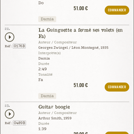
Do
51.00 €
COMMANDER
Damia
22.
La Guinguette a fermé ses volets (en
Fa)
Auteur / Compositeur
0176B
Réf :
Georges Zwingel / Léon Montagné, 1935
Interprète(s)
Damia
Durée
2:49
Tonalité
Fa
51.00 €
COMMANDER
Damia
23.
Guitar boogie
Auteur / Compositeur
Arthur Smith, 1959
0489B
Réf :
Durée
1:39