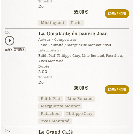
Tonalité
Do
55.00 €
COMMANDER
Mistinguett
Paris
13.
La Goualante du pauvre Jean
Auteur / Compositeur
René Rouzaud / Marguerite Monnot, 1954
0785B
Réf :
Interprète(s)
Édith Piaf, Philippe Clay, Line Renaud, Patachou,
Yves Montand
Durée
2:00
Tonalité
Do
36.00 €
COMMANDER
Édith Piaf
Line Renaud
Marguerite Monnot
Patachou
Philippe Clay
Yves Montand
14.
Le Grand Café