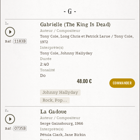
- G -
1.
Gabrielle (The King Is Dead)
Auteur / Compositeur
Tony Cole, Long Chris et Patrick Larue / Tony Cole,
1183B
Réf :
1972
Interprète(s)
Tony Cole, Johnny Hallyday
Durée
2:40
Tonalité
Do
48.00 €
COMMANDER
Johnny Hallyday
Rock, Pop…
2.
La Gadoue
Auteur / Compositeur
Serge Gainsbourg, 1966
0735B
Réf :
Interprète(s)
Pétula Clark, Jane Birkin