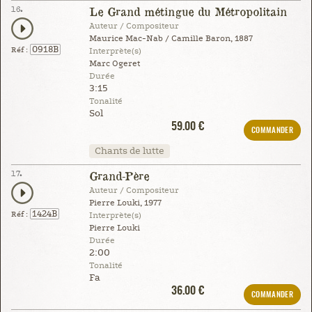
16.
Le Grand métingue du Métropolitain
Auteur / Compositeur
Maurice Mac-Nab / Camille Baron, 1887
0918B
Réf :
Interprète(s)
Marc Ogeret
Durée
3:15
Tonalité
Sol
59.00 €
COMMANDER
Chants de lutte
17.
Grand-Père
Auteur / Compositeur
Pierre Louki, 1977
1424B
Réf :
Interprète(s)
Pierre Louki
Durée
2:00
Tonalité
Fa
36.00 €
COMMANDER