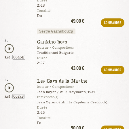
Durée
2:43
Tonalité
Do
49.00 €
COMMANDER
Serge Gainsbourg
3.
Gankino horo
Auteur / Compositeur
Traditionnel Bulgarie
0546B
Réf :
Durée
2:27
43.00 €
COMMANDER
4.
Les Gars de la Marine
Auteur / Compositeur
Jean Boyer / W. R. Heymann, 1931
0527B
Réf :
Interprète(s)
Jean Cyrano (film Le Capitaine Craddock)
Durée
2:45
Tonalité
Fa
50.00 €