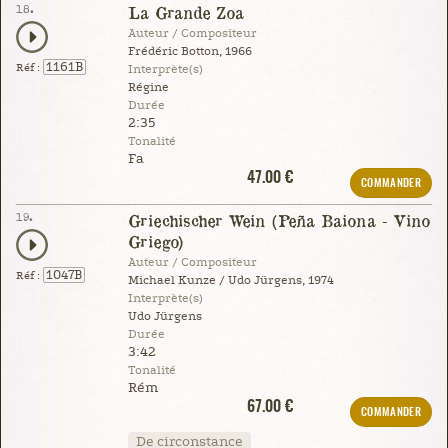
18.
La Grande Zoa
Auteur / Compositeur
Frédéric Botton, 1966
1161B
Réf :
Interprète(s)
Régine
Durée
2:35
Tonalité
Fa
47.00 €
COMMANDER
19.
Griechischer Wein (Peña Baiona - Vino
Griego)
Auteur / Compositeur
1047B
Réf :
Michael Kunze / Udo Jürgens, 1974
Interprète(s)
Udo Jürgens
Durée
3:42
Tonalité
Rém
67.00 €
COMMANDER
De circonstance