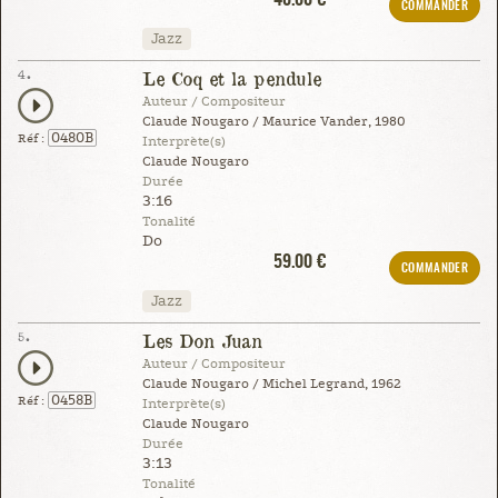
COMMANDER
Jazz
4.
Le Coq et la pendule
Auteur / Compositeur
Claude Nougaro / Maurice Vander, 1980
0480B
Réf :
Interprète(s)
Claude Nougaro
Durée
3:16
Tonalité
Do
59.00 €
COMMANDER
Jazz
5.
Les Don Juan
Auteur / Compositeur
Claude Nougaro / Michel Legrand, 1962
0458B
Réf :
Interprète(s)
Claude Nougaro
Durée
3:13
Tonalité