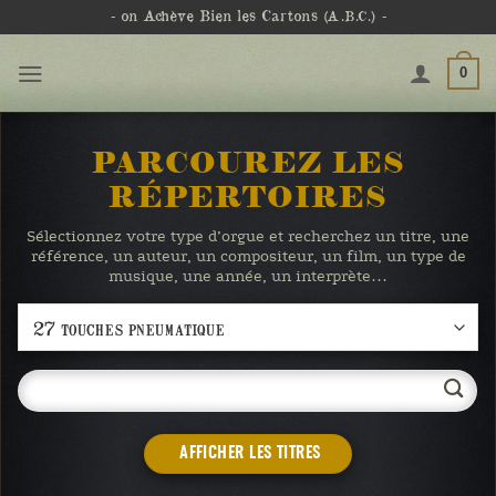
Passer
- on Achève Bien les Cartons
(A.B.C.)
-
au
contenu
0
PARCOUREZ LES
RÉPERTOIRES
Sélectionnez votre type d’orgue et recherchez un titre, une
référence, un auteur, un compositeur, un film, un type de
musique, une année, un interprète…
AFFICHER LES TITRES