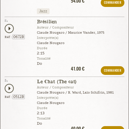
54.00 €
COMMANDER
Jazz
2.
Brésilien
Auteur / Compositeur
Claude Nougaro / Maurice Vander, 1975
0672B
Réf :
Interprète(s)
Claude Nougaro
Durée
2:15
Tonalité
Do
41.00 €
COMMANDER
3.
Le Chat (The cat)
Auteur / Compositeur
Claude Nougaro / R. Ward, Lalo Schifrin, 1981
0512B
Réf :
Interprète(s)
Claude Nougaro
Durée
2:13
Tonalité
Do
40.00 €