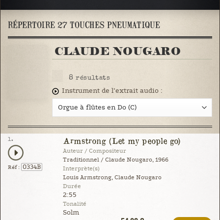
RÉPERTOIRE 27 TOUCHES PNEUMATIQUE
CLAUDE NOUGARO
8
résultats
Instrument de l’extrait audio :
1.
Armstrong (Let my people go)
Auteur / Compositeur
Traditionnel / Claude Nougaro, 1966
0334B
Réf :
Interprète(s)
Louis Armstrong, Claude Nougaro
Durée
2:55
Tonalité
Solm