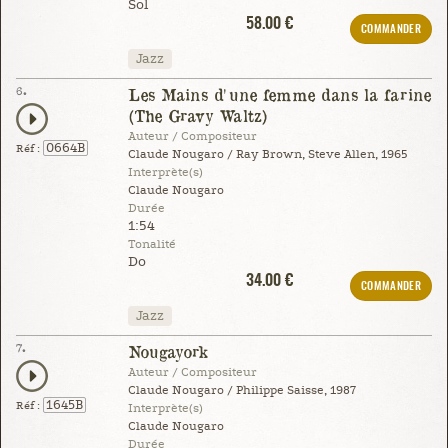
Sol
58.00 €
COMMANDER
Jazz
6.
Les Mains d'une femme dans la farine
(The Gravy Waltz)
Auteur / Compositeur
0664B
Réf :
Claude Nougaro / Ray Brown, Steve Allen, 1965
Interprète(s)
Claude Nougaro
Durée
1:54
Tonalité
Do
34.00 €
COMMANDER
Jazz
7.
Nougayork
Auteur / Compositeur
Claude Nougaro / Philippe Saisse, 1987
1645B
Réf :
Interprète(s)
Claude Nougaro
Durée