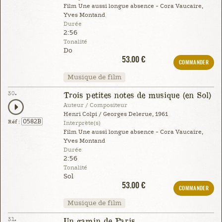
Film Une aussi longue absence - Cora Vaucaire,
Yves Montand
Durée
2:56
Tonalité
Do
53.00 €
COMMANDER
Musique de film
30.
Trois petites notes de musique (en Sol)
Auteur / Compositeur
Henri Colpi / Georges Delerue, 1961
0582B
Réf :
Interprète(s)
Film Une aussi longue absence - Cora Vaucaire,
Yves Montand
Durée
2:56
Tonalité
Sol
53.00 €
COMMANDER
Musique de film
31.
Un gamin de Paris