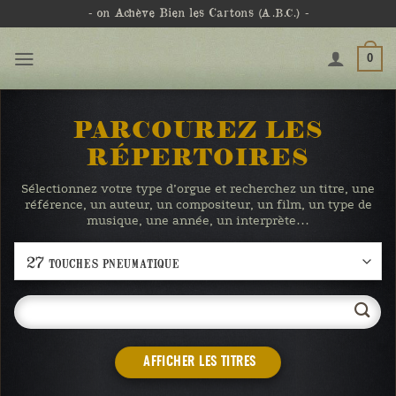
Passer
- on Achève Bien les Cartons
(A.B.C.)
-
au
contenu
0
PARCOUREZ LES
RÉPERTOIRES
Sélectionnez votre type d’orgue et recherchez un titre, une
référence, un auteur, un compositeur, un film, un type de
musique, une année, un interprète…
AFFICHER LES TITRES