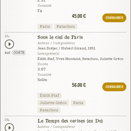
2:31
Tonalité
Fa
45.00 €
COMMANDER
Paris
Patachou
25.
Sous le ciel de Paris
Auteur / Compositeur
Jean Dréjac / Hubert Giraud, 1951
0087B
Réf :
Interprète(s)
Édith Piaf, Yves Montand, Patachou, Juliette Gréco
Durée
3:07
Tonalité
Solm
56.00 €
COMMANDER
Édith Piaf
Juliette Gréco
Paris
Patachou
26.
Le Temps des cerises (en Do)
Auteur / Compositeur