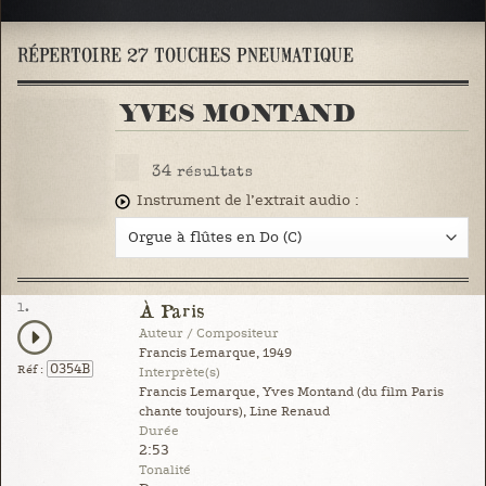
RÉPERTOIRE 27 TOUCHES PNEUMATIQUE
YVES MONTAND
34
résultats
Instrument de l’extrait audio :
1.
À Paris
Auteur / Compositeur
Francis Lemarque, 1949
0354B
Réf :
Interprète(s)
Francis Lemarque, Yves Montand (du film Paris
chante toujours), Line Renaud
Durée
2:53
Tonalité