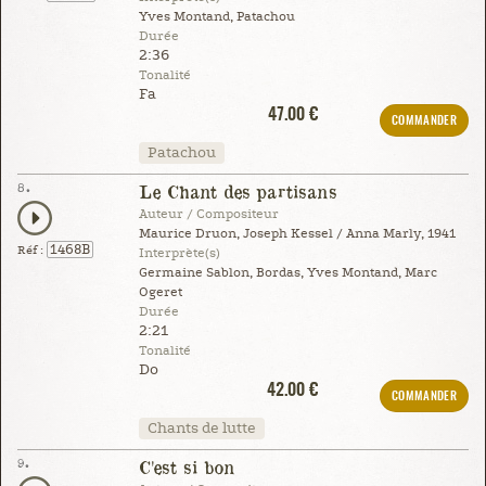
Yves Montand, Patachou
Durée
2:36
Tonalité
Fa
47.00 €
COMMANDER
Patachou
8.
Le Chant des partisans
Auteur / Compositeur
Maurice Druon, Joseph Kessel / Anna Marly, 1941
1468B
Réf :
Interprète(s)
Germaine Sablon, Bordas, Yves Montand, Marc
Ogeret
Durée
2:21
Tonalité
Do
42.00 €
COMMANDER
Chants de lutte
9.
C'est si bon