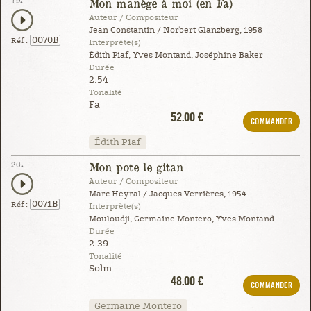
19.
Mon manège à moi (en Fa)
Auteur / Compositeur
Jean Constantin / Norbert Glanzberg, 1958
0070B
Réf :
Interprète(s)
Édith Piaf, Yves Montand, Joséphine Baker
Durée
2:54
Tonalité
Fa
52.00 €
COMMANDER
Édith Piaf
20.
Mon pote le gitan
Auteur / Compositeur
Marc Heyral / Jacques Verrières, 1954
0071B
Réf :
Interprète(s)
Mouloudji, Germaine Montero, Yves Montand
Durée
2:39
Tonalité
Solm
48.00 €
COMMANDER
Germaine Montero