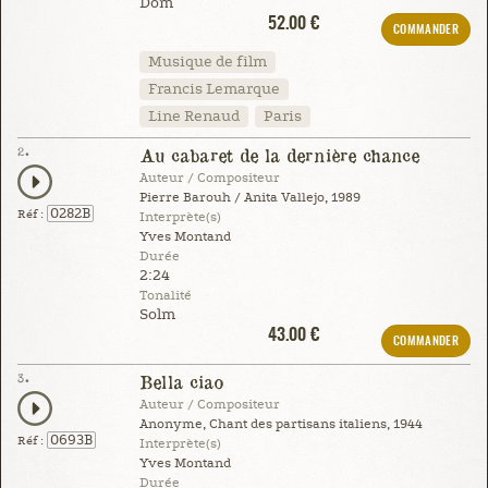
Dom
52.00 €
COMMANDER
Musique de film
Francis Lemarque
Line Renaud
Paris
2.
Au cabaret de la dernière chance
Auteur / Compositeur
Pierre Barouh / Anita Vallejo, 1989
0282B
Réf :
Interprète(s)
Yves Montand
Durée
2:24
Tonalité
Solm
43.00 €
COMMANDER
3.
Bella ciao
Auteur / Compositeur
Anonyme, Chant des partisans italiens, 1944
0693B
Réf :
Interprète(s)
Yves Montand
Durée