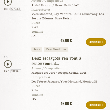
Auteur / Compositeur
André Hornez / Henri Betti, 1947
0724B
Réf :
Interprète(s)
Yves Montand, Ray Ventura, Louis Armstrong, Les
Soeurs Etienne, Suzy Delair
Durée
2:42
Tonalité
Sol
49.00 €
COMMANDER
Jazz
Ray Ventura
10.
Deux escargots s'en vont à
l'enterrement...
Auteur / Compositeur
1034B
Réf :
Jacques Prévert / Joseph Kosma, 1945
Interprète(s)
Les Frères Jacques, Yves Montand, Mouloudji
Durée
2:34
Tonalité
Do
46.00 €
COMMANDER