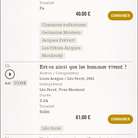
Tonalité
Fa
40.00 €
COMMANDER
Chansons enfantines
Germaine Montero
Jacques Prévert
Les Frères Jacques
Mouloudji
13.
Est-ce ainsi que les hommes vivent ?
Auteur / Compositeur
Louis Aragon / Léo Ferré, 1961
0339B
Réf :
Interprète(s)
Léo Ferré, Yves Montand
Durée
3:24
Tonalité
Solm
61.00 €
COMMANDER
Léo Ferré