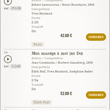
Auteur / Compositeur
Robert Lamoureux / Henri Bourtayre, 1949
0510B
Réf :
Interprète(s)
Yves Montand
Durée
2:20
Tonalité
Do
42.00 €
COMMANDER
Paris
18.
Mon manège à moi (en Do)
Auteur / Compositeur
Jean Constantin / Norbert Glanzberg, 1958
1124B
Réf :
Interprète(s)
Édith Piaf, Yves Montand, Joséphine Baker
Durée
2:54
Tonalité
Do
52.00 €
COMMANDER
Édith Piaf