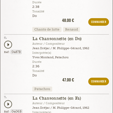
Durée
2:38
Tonalité
Do
48.00 €
COMMANDER
Chants de lutte
Renaud
6.
La Chansonnette (en Do)
Auteur / Compositeur
Jean Dréjac / M. Philippe-Gérard, 1962
0487B
Réf :
Interprète(s)
Yves Montand, Patachou
Durée
2:36
Tonalité
Do
47.00 €
COMMANDER
Patachou
7.
La Chansonnette (en Fa)
Auteur / Compositeur
Jean Dréjac / M. Philippe-Gérard, 1962
0406B
Réf :
Interprète(s)