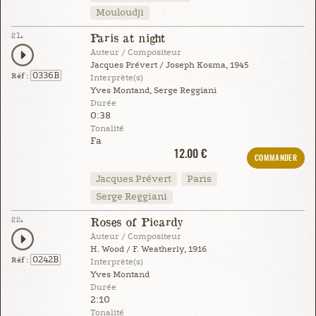
Mouloudji
21.
Paris at night
Auteur / Compositeur
Jacques Prévert / Joseph Kosma, 1945
0336B
Réf :
Interprète(s)
Yves Montand, Serge Reggiani
Durée
0:38
Tonalité
Fa
12.00 €
COMMANDER
Jacques Prévert
Paris
Serge Reggiani
22.
Roses of Picardy
Auteur / Compositeur
H. Wood / F. Weatherly, 1916
0242B
Réf :
Interprète(s)
Yves Montand
Durée
2:10
Tonalité