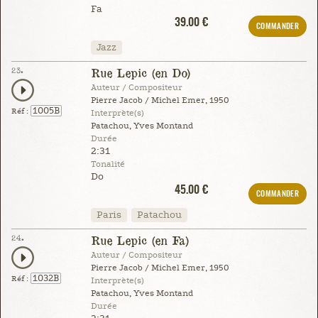
Fa
39.00 €
COMMANDER
Jazz
23.
Rue Lepic (en Do)
Auteur / Compositeur
Pierre Jacob / Michel Emer, 1950
1005B
Réf :
Interprète(s)
Patachou, Yves Montand
Durée
2:31
Tonalité
Do
45.00 €
COMMANDER
Paris
Patachou
24.
Rue Lepic (en Fa)
Auteur / Compositeur
Pierre Jacob / Michel Emer, 1950
1032B
Réf :
Interprète(s)
Patachou, Yves Montand
Durée