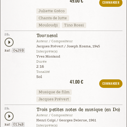
49.00 €
COMMANDER
Juliette Gréco
Chants de lutte
Mouloudji
Tino Rossi
28.
Tournesol
Auteur / Compositeur
Jacques Prévert / Joseph Kosma, 1945
0429B
Réf :
Interprète(s)
Yves Montand
Durée
2:16
Tonalité
Sol
41.00 €
COMMANDER
Musique de film
Jacques Prévert
29.
Trois petites notes de musique (en Do)
Auteur / Compositeur
Henri Colpi / Georges Delerue, 1961
0134B
Réf :
Interprète(s)