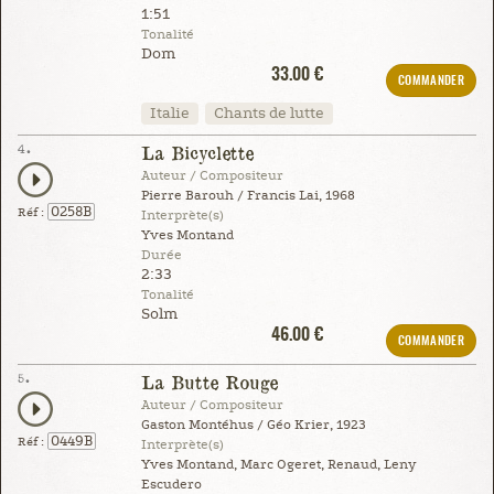
1:51
Tonalité
Dom
33.00 €
COMMANDER
Italie
Chants de lutte
4.
La Bicyclette
Auteur / Compositeur
Pierre Barouh / Francis Lai, 1968
0258B
Réf :
Interprète(s)
Yves Montand
Durée
2:33
Tonalité
Solm
46.00 €
COMMANDER
5.
La Butte Rouge
Auteur / Compositeur
Gaston Montéhus / Géo Krier, 1923
0449B
Réf :
Interprète(s)
Yves Montand, Marc Ogeret, Renaud, Leny
Escudero