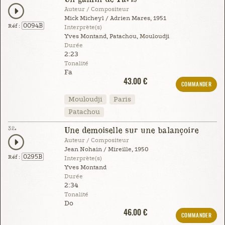
Auteur / Compositeur
Mick Micheyl / Adrien Mares, 1951
0094B
Réf :
Interprète(s)
Yves Montand, Patachou, Mouloudji
Durée
2:23
Tonalité
Fa
43.00 €
COMMANDER
Mouloudji
Paris
Patachou
32.
Une demoiselle sur une balançoire
Auteur / Compositeur
Jean Nohain / Mireille, 1950
0295B
Réf :
Interprète(s)
Yves Montand
Durée
2:34
Tonalité
Do
46.00 €
COMMANDER