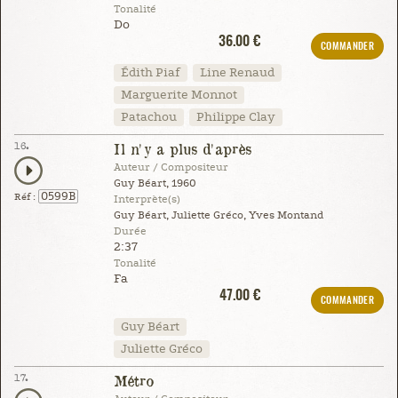
Tonalité
Do
36.00 €
COMMANDER
Édith Piaf
Line Renaud
Marguerite Monnot
Patachou
Philippe Clay
16.
Il n'y a plus d'après
Auteur / Compositeur
Guy Béart, 1960
0599B
Réf :
Interprète(s)
Guy Béart, Juliette Gréco, Yves Montand
Durée
2:37
Tonalité
Fa
47.00 €
COMMANDER
Guy Béart
Juliette Gréco
17.
Métro