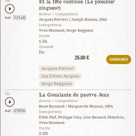
14.
Et la fête continue (Le plombier
zingueur)
Auteur / Compositeur
0214B
Réf :
Jacques Prévert / Joseph Kosma, 1945
Interprète(s)
Yves Montand, Serge Reggiani
Durée
1:24
Tonalité
Do
26.00 €
COMMANDER
Jacques Prévert
Les Frères Jacques
Serge Reggiani
15.
La Goualante du pauvre Jean
Auteur / Compositeur
René Rouzaud / Marguerite Monnot, 1954
0785B
Réf :
Interprète(s)
Édith Piaf, Philippe Clay, Line Renaud, Patachou,
Yves Montand
Durée
2:00