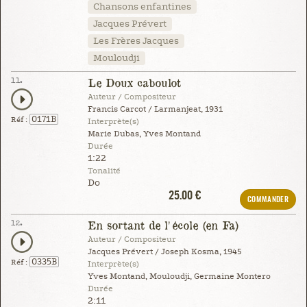
Chansons enfantines
Jacques Prévert
Les Frères Jacques
Mouloudji
11.
Le Doux caboulot
Auteur / Compositeur
Francis Carcot / Larmanjeat, 1931
0171B
Réf :
Interprète(s)
Marie Dubas, Yves Montand
Durée
1:22
Tonalité
Do
25.00 €
COMMANDER
12.
En sortant de l'école (en Fa)
Auteur / Compositeur
Jacques Prévert / Joseph Kosma, 1945
0335B
Réf :
Interprète(s)
Yves Montand, Mouloudji, Germaine Montero
Durée
2:11