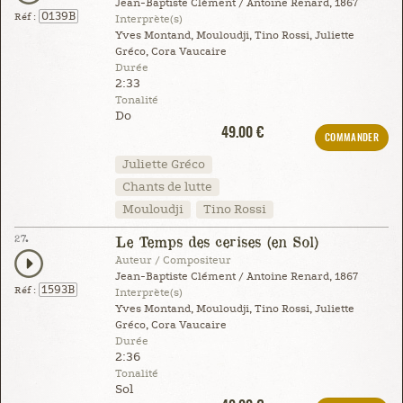
Jean-Baptiste Clément / Antoine Renard, 1867
0139B
Réf :
Interprète(s)
Yves Montand, Mouloudji, Tino Rossi, Juliette
Gréco, Cora Vaucaire
Durée
2:33
Tonalité
Do
49.00 €
COMMANDER
Juliette Gréco
Chants de lutte
Mouloudji
Tino Rossi
27.
Le Temps des cerises (en Sol)
Auteur / Compositeur
Jean-Baptiste Clément / Antoine Renard, 1867
1593B
Réf :
Interprète(s)
Yves Montand, Mouloudji, Tino Rossi, Juliette
Gréco, Cora Vaucaire
Durée
2:36
Tonalité
Sol