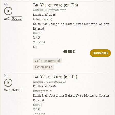
33.
La Vie en rose (en Do)
Auteur / Compositeur
Édith Piaf, 1945
0585B
Réf :
Interprète(s)
Édith Piaf, Joséphine Baker, Yves Montand, Colette
Renard
Durée
2:42
Tonalité
Do
49.00 €
COMMANDER
Colette Renard
Édith Piaf
34.
La Vie en rose (en Fa)
Auteur / Compositeur
Édith Piaf, 1945
0211B
Réf :
Interprète(s)
Édith Piaf, Joséphine Baker, Yves Montand, Colette
Renard
Durée
2:40
Tonalité