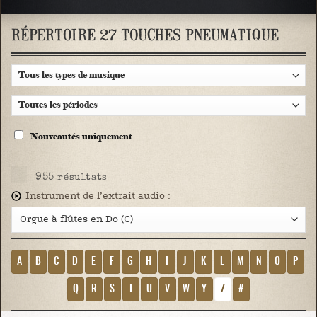
RÉPERTOIRE 27 TOUCHES PNEUMATIQUE
Nouveautés uniquement
955
résultats
Instrument de l’extrait audio :
A
B
C
D
E
F
G
H
I
J
K
L
M
N
O
P
Q
R
S
T
U
V
W
Y
Z
#