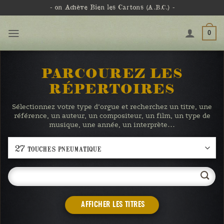
Passer
- on Achève Bien les Cartons
(A.B.C.)
-
au
contenu
0
PARCOUREZ LES
RÉPERTOIRES
Sélectionnez votre type d’orgue et recherchez un titre, une
référence, un auteur, un compositeur, un film, un type de
musique, une année, un interprète…
AFFICHER LES TITRES