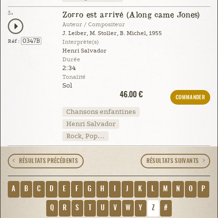
3.
Zorro est arrivé (Along came Jones)
Auteur / Compositeur
J. Leiber, M. Stoller, B. Michel, 1955
0347B
Réf :
Interprète(s)
Henri Salvador
Durée
2:34
Tonalité
Sol
46.00 €
COMMANDER
Chansons enfantines
Henri Salvador
Rock, Pop…
RÉSULTATS PRÉCÉDENTS
RÉSULTATS SUIVANTS
A
B
C
D
E
F
G
H
I
J
K
L
M
N
O
P
Q
R
S
T
U
V
W
Y
Z
#