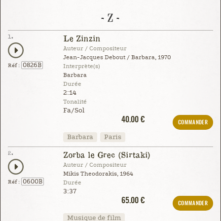
- Z -
1.
Le Zinzin
Auteur / Compositeur
Jean-Jacques Debout / Barbara, 1970
0826B
Réf :
Interprète(s)
Barbara
Durée
2:14
Tonalité
Fa/Sol
40.00 €
COMMANDER
Barbara
Paris
2.
Zorba le Grec (Sirtaki)
Auteur / Compositeur
Mikis Theodorakis, 1964
0600B
Réf :
Durée
3:37
65.00 €
COMMANDER
Musique de film