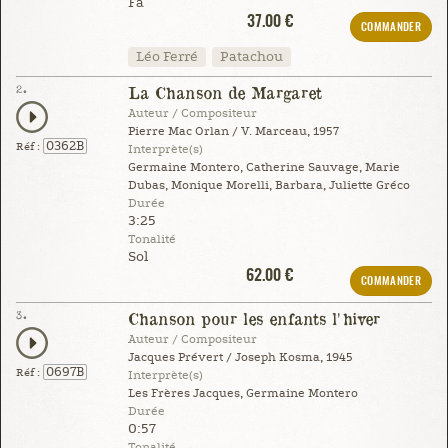
Fa
37.00 €
COMMANDER
Léo Ferré
Patachou
2.
La Chanson de Margaret
Auteur / Compositeur
Pierre Mac Orlan / V. Marceau, 1957
0362B
Réf :
Interprète(s)
Germaine Montero, Catherine Sauvage, Marie
Dubas, Monique Morelli, Barbara, Juliette Gréco
Durée
3:25
Tonalité
Sol
62.00 €
COMMANDER
3.
Chanson pour les enfants l'hiver
Auteur / Compositeur
Jacques Prévert / Joseph Kosma, 1945
0697B
Réf :
Interprète(s)
Les Frères Jacques, Germaine Montero
Durée
0:57
Tonalité