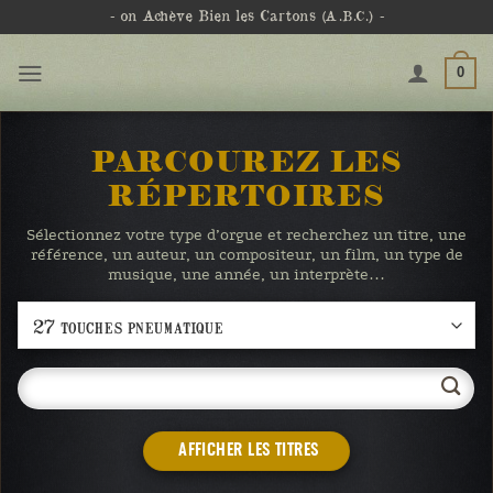
Passer
- on Achève Bien les Cartons
(A.B.C.)
-
au
contenu
0
PARCOUREZ LES
RÉPERTOIRES
Sélectionnez votre type d’orgue et recherchez un titre, une
référence, un auteur, un compositeur, un film, un type de
musique, une année, un interprète…
AFFICHER LES TITRES