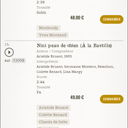
2:39
Tonalité
Solm
48.00 €
COMMANDER
Mouloudji
Yves Montand
13.
Nini peau de chien (À la Bastille)
Auteur / Compositeur
Aristide Bruant, 1905
0309B
Réf :
Interprète(s)
Aristide Bruant, Germaine Montero, Patachou,
Colette Renard, Lina Margy
Durée
2:44
Tonalité
Fa
49.00 €
COMMANDER
Aristide Bruant
Colette Renard
Chants de lutte