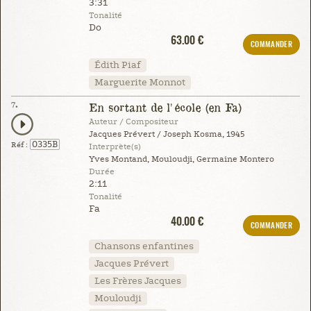
3:31
Tonalité
Do
63.00 €
COMMANDER
Édith Piaf
Marguerite Monnot
7.
En sortant de l'école (en Fa)
Auteur / Compositeur
Jacques Prévert / Joseph Kosma, 1945
0335B
Réf :
Interprète(s)
Yves Montand, Mouloudji, Germaine Montero
Durée
2:11
Tonalité
Fa
40.00 €
COMMANDER
Chansons enfantines
Jacques Prévert
Les Frères Jacques
Mouloudji