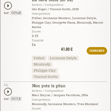
Auteur / Compositeur
Géo Koger / Vincent Scotto, 1938
0054B
Réf :
Interprète(s)
Fréhel, Germaine Montero, Lucienne Delyle,
Philippe Clay, Georgette Plana, Mouloudji, Marcel
Azzola
Durée
2:15
Tonalité
Fa
41.00 €
COMMANDER
Fréhel
Lucienne Delyle
Mouloudji
Philippe Clay
Vincent Scotto
12.
Mon pote le gitan
Auteur / Compositeur
Marc Heyral / Jacques Verrières, 1954
0071B
Réf :
Interprète(s)
Mouloudji, Germaine Montero, Yves Montand
Durée