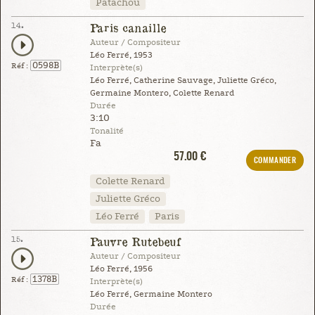
Patachou
14.
Paris canaille
Auteur / Compositeur
Léo Ferré, 1953
0598B
Réf :
Interprète(s)
Léo Ferré, Catherine Sauvage, Juliette Gréco,
Germaine Montero, Colette Renard
Durée
3:10
Tonalité
Fa
57.00 €
COMMANDER
Colette Renard
Juliette Gréco
Léo Ferré
Paris
15.
Pauvre Rutebeuf
Auteur / Compositeur
Léo Ferré, 1956
1378B
Réf :
Interprète(s)
Léo Ferré, Germaine Montero
Durée