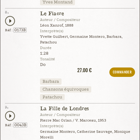
Yves Montand
8.
Le Fiacre
Auteur / Compositeur
Léon Xanrof, 1888
0173B
Réf :
Interprète(s)
Yvette Guilbert, Germaine Montero, Barbara,
Patachou
Durée
1:28
Tonalité
Do
27.00 €
COMMANDER
Barbara
Chansons équivoques
Patachou
9.
La Fille de Londres
Auteur / Compositeur
Pierre Mac Orlan / V. Marceau, 1953
0043B
Réf :
Interprète(s)
Germaine Montero, Catherine Sauvage, Monique
Morelli