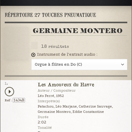
RÉPERTOIRE 27 TOUCHES PNEUMATIQUE
GERMAINE MONTERO
18
résultats
Instrument de l’extrait audio :
1.
Les Amoureux du Havre
Auteur / Compositeur
Léo Ferré, 1952
1434B
Réf :
Interprète(s)
Patachou, Léo Marjane, Catherine Sauvage,
Germaine Montero, Eddie Constantine
Durée
2:02
Tonalité