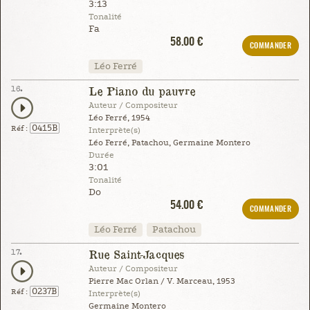
3:13
Tonalité
Fa
58.00 €
COMMANDER
Léo Ferré
16.
Le Piano du pauvre
Auteur / Compositeur
Léo Ferré, 1954
0415B
Réf :
Interprète(s)
Léo Ferré, Patachou, Germaine Montero
Durée
3:01
Tonalité
Do
54.00 €
COMMANDER
Léo Ferré
Patachou
17.
Rue Saint-Jacques
Auteur / Compositeur
Pierre Mac Orlan / V. Marceau, 1953
0237B
Réf :
Interprète(s)
Germaine Montero