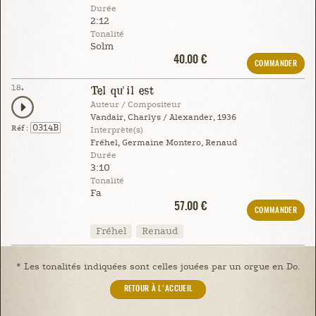
Durée
2:12
Tonalité
Solm
40.00 €
COMMANDER
18.
Tel qu'il est
Auteur / Compositeur
Vandair, Charlys / Alexander, 1936
0314B
Réf :
Interprète(s)
Fréhel, Germaine Montero, Renaud
Durée
3:10
Tonalité
Fa
57.00 €
COMMANDER
Fréhel
Renaud
* Les tonalités indiquées sont celles jouées par un orgue en Do.
RETOUR À L'ACCUEIL