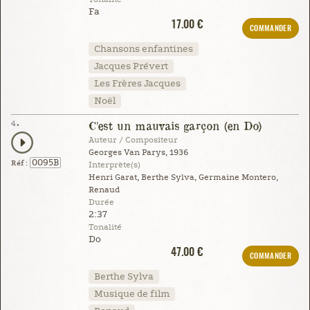
Fa
17.00 €
COMMANDER
Chansons enfantines
Jacques Prévert
Les Frères Jacques
Noël
4.
C'est un mauvais garçon (en Do)
Auteur / Compositeur
Georges Van Parys, 1936
0095B
Réf :
Interprète(s)
Henri Garat, Berthe Sylva, Germaine Montero,
Renaud
Durée
2:37
Tonalité
Do
47.00 €
COMMANDER
Berthe Sylva
Musique de film