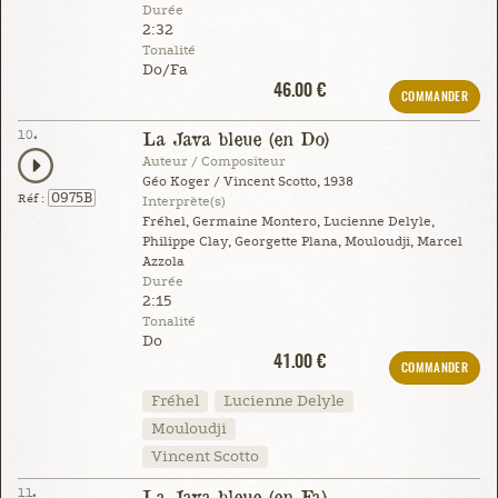
Durée
2:32
Tonalité
Do/Fa
46.00 €
COMMANDER
10.
La Java bleue (en Do)
Auteur / Compositeur
Géo Koger / Vincent Scotto, 1938
0975B
Réf :
Interprète(s)
Fréhel, Germaine Montero, Lucienne Delyle,
Philippe Clay, Georgette Plana, Mouloudji, Marcel
Azzola
Durée
2:15
Tonalité
Do
41.00 €
COMMANDER
Fréhel
Lucienne Delyle
Mouloudji
Vincent Scotto
11.
La Java bleue (en Fa)