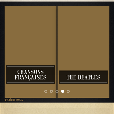
CHANSONS
FRANÇAISES
THE BEATLES
CL
© CRÉDITS IMAGES