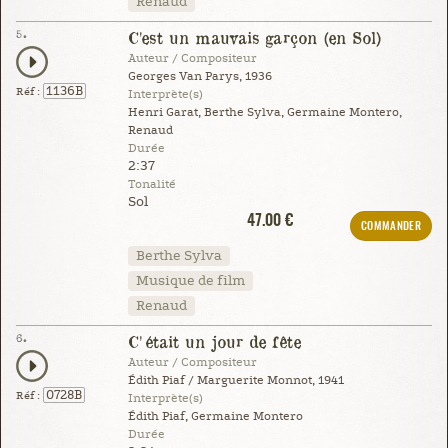
Renaud
5.
C'est un mauvais garçon (en Sol)
Auteur / Compositeur
Georges Van Parys, 1936
1136B
Réf :
Interprète(s)
Henri Garat, Berthe Sylva, Germaine Montero,
Renaud
Durée
2:37
Tonalité
Sol
47.00 €
COMMANDER
Berthe Sylva
Musique de film
Renaud
6.
C'était un jour de fête
Auteur / Compositeur
Édith Piaf / Marguerite Monnot, 1941
0728B
Réf :
Interprète(s)
Édith Piaf, Germaine Montero
Durée