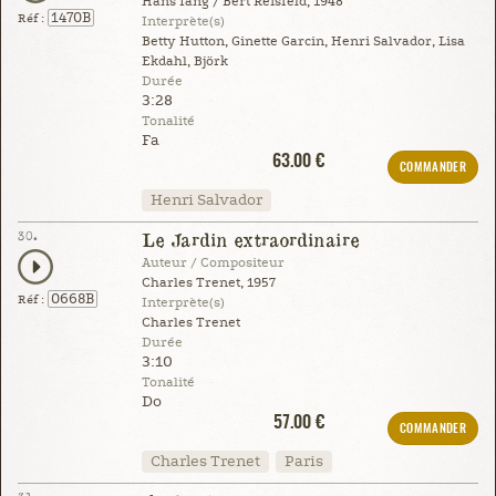
Hans Iang / Bert Reisfeld, 1948
1470B
Réf :
Interprète(s)
Betty Hutton, Ginette Garcin, Henri Salvador, Lisa
Ekdahl, Björk
Durée
3:28
Tonalité
Fa
63.00 €
COMMANDER
Henri Salvador
30.
Le Jardin extraordinaire
Auteur / Compositeur
Charles Trenet, 1957
0668B
Réf :
Interprète(s)
Charles Trenet
Durée
3:10
Tonalité
Do
57.00 €
COMMANDER
Charles Trenet
Paris