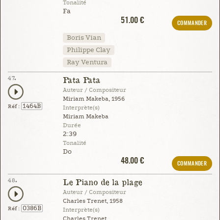
Tonalité
Fa
51.00 €
COMMANDER
Boris Vian
Philippe Clay
Ray Ventura
47.
Pata Pata
Auteur / Compositeur
Miriam Makeba, 1956
1464B
Réf :
Interprète(s)
Miriam Makeba
Durée
2:39
Tonalité
Do
48.00 €
COMMANDER
48.
Le Piano de la plage
Auteur / Compositeur
Charles Trenet, 1958
0386B
Réf :
Interprète(s)
Charles Trenet