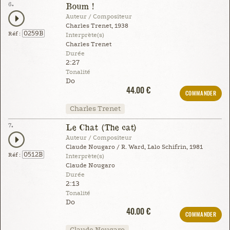
6.
Boum !
Auteur / Compositeur
Charles Trenet, 1938
0259B
Réf :
Interprète(s)
Charles Trenet
Durée
2:27
Tonalité
Do
44.00 €
COMMANDER
Charles Trenet
7.
Le Chat (The cat)
Auteur / Compositeur
Claude Nougaro / R. Ward, Lalo Schifrin, 1981
0512B
Réf :
Interprète(s)
Claude Nougaro
Durée
2:13
Tonalité
Do
40.00 €
COMMANDER
Claude Nougaro