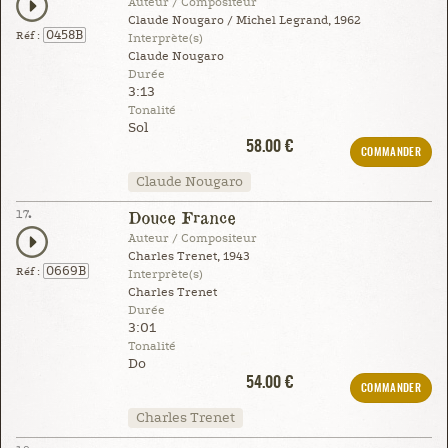
Auteur / Compositeur
Claude Nougaro / Michel Legrand, 1962
0458B
Réf :
Interprète(s)
Claude Nougaro
Durée
3:13
Tonalité
Sol
58.00 €
COMMANDER
Claude Nougaro
17.
Douce France
Auteur / Compositeur
Charles Trenet, 1943
0669B
Réf :
Interprète(s)
Charles Trenet
Durée
3:01
Tonalité
Do
54.00 €
COMMANDER
Charles Trenet