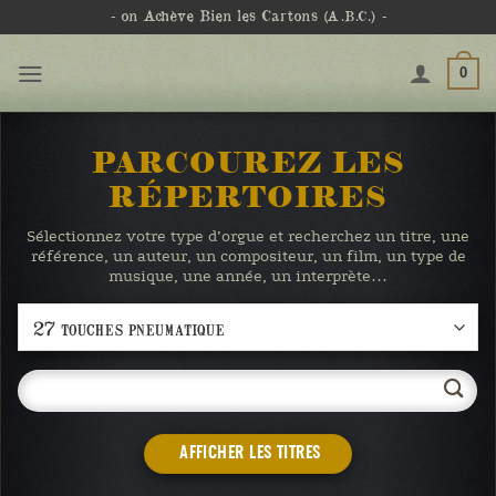
Passer
- on Achève Bien les Cartons
(A.B.C.)
-
au
contenu
0
PARCOUREZ LES
RÉPERTOIRES
Sélectionnez votre type d’orgue et recherchez un titre, une
référence, un auteur, un compositeur, un film, un type de
musique, une année, un interprète…
AFFICHER LES TITRES