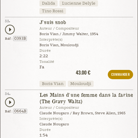
Dalida
Lucienne Delyle
Tino Rossi
33.
J'suis snob
Auteur / Compositeur
Boris Vian / Jimmy Walter, 1954
0393B
Réf :
Interprète(s)
Boris Vian, Mouloudji
Durée
2:22
Tonalité
Fa
43.00 €
COMMANDER
Boris Vian
Mouloudji
34.
Les Mains d'une femme dans la farine
(The Gravy Waltz)
Auteur / Compositeur
0664B
Réf :
Claude Nougaro / Ray Brown, Steve Allen, 1965
Interprète(s)
Claude Nougaro
Durée
1:54