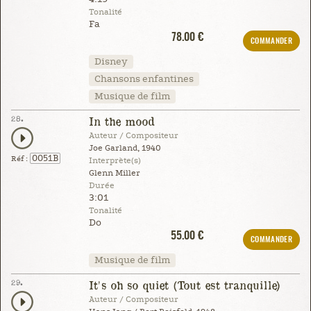
Tonalité
Fa
78.00 €
COMMANDER
Disney
Chansons enfantines
Musique de film
28.
In the mood
Auteur / Compositeur
Joe Garland, 1940
0051B
Réf :
Interprète(s)
Glenn Miller
Durée
3:01
Tonalité
Do
55.00 €
COMMANDER
Musique de film
29.
It's oh so quiet (Tout est tranquille)
Auteur / Compositeur