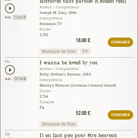
Histoires sans paroles (Chicken reel)
Auteur / Compositeur
Joseph M. Daly, 1964
0241B
Réf :
Interprète(s)
émission TV
Durée
1:00
18.00 €
COMMANDER
Musique de film
TV
25.
I wanna be loved by you
Auteur / Compositeur
Ruby, Stothart, Kalmar, 1959
0536B
Réf :
Interprète(s)
Marilyn Monroe (Certains l'aiment chaud)
Durée
2:54
Tonalité
Fa
52.00 €
COMMANDER
Musique de film
26.
Il en faut peu pour être heureux