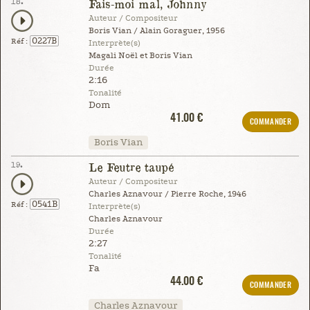
18.
Fais-moi mal, Johnny
Auteur / Compositeur
Boris Vian / Alain Goraguer, 1956
0227B
Réf :
Interprète(s)
Magali Noël et Boris Vian
Durée
2:16
Tonalité
Dom
41.00 €
COMMANDER
Boris Vian
19.
Le Feutre taupé
Auteur / Compositeur
Charles Aznavour / Pierre Roche, 1946
0541B
Réf :
Interprète(s)
Charles Aznavour
Durée
2:27
Tonalité
Fa
44.00 €
COMMANDER
Charles Aznavour