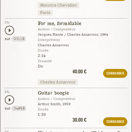
Maurice Chevalier
Paris
22.
For me, formidable
Auteur / Compositeur
Jacques Plante / Charles Aznavour, 1964
0311B
Réf :
Interprète(s)
Charles Aznavour
Durée
2:14
Tonalité
Do
40.00 €
COMMANDER
Charles Aznavour
23.
Guitar boogie
Auteur / Compositeur
Arthur Smith, 1959
0489B
Réf :
Durée
1:39
30.00 €
COMMANDER
24.