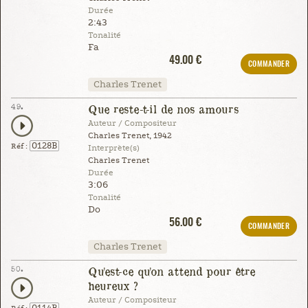
Durée
2:43
Tonalité
Fa
49.00 €
COMMANDER
Charles Trenet
49.
Que reste-t-il de nos amours
Auteur / Compositeur
Charles Trenet, 1942
0128B
Réf :
Interprète(s)
Charles Trenet
Durée
3:06
Tonalité
Do
56.00 €
COMMANDER
Charles Trenet
50.
Qu'est-ce qu'on attend pour être
heureux ?
Auteur / Compositeur