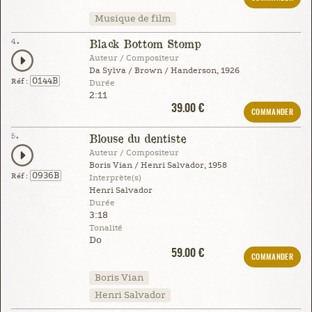
Musique de film
4.
Black Bottom Stomp
Auteur / Compositeur
Da Sylva / Brown / Handerson, 1926
0144B
Réf :
Durée
2:11
39.00 €
COMMANDER
5.
Blouse du dentiste
Auteur / Compositeur
Boris Vian / Henri Salvador, 1958
0936B
Réf :
Interprète(s)
Henri Salvador
Durée
3:18
Tonalité
Do
59.00 €
COMMANDER
Boris Vian
Henri Salvador