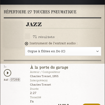
RÉPERTOIRE 27 TOUCHES PNEUMATIQUE
JAZZ
71
résultats
Instrument de l’extrait audio :
1.
À la porte du garage
Auteur / Compositeur
Charles Trenet, 1955
0729B
Réf :
Interprète(s)
Charles Trenet
Durée
2:27
Tonalité
Fa