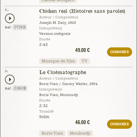
8.
Chicken reel (Histoires sans paroles)
Auteur / Compositeur
Joseph M. Daly, 1910
0726B
Réf :
Interprète(s)
Version intégrale
Durée
2:43
49.00 €
COMMANDER
Musique de film
TV
9.
Le Cinématographe
Auteur / Compositeur
Boris Vian / Jimmy Walter, 1954
0360B
Réf :
Interprète(s)
Boris Vian, Mouloudji
Durée
2:32
Tonalité
Solm
46.00 €
COMMANDER
Boris Vian
Mouloudji