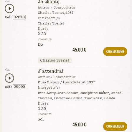
31.
Je chante
Auteur / Compositeur
Charles Trenet, 1937
0261B
Réf :
Interprète(s)
Charles Trenet
Durée
2:29
Tonalité
Do
45.00 €
COMMANDER
Charles Trenet
32.
J'attendrai
Auteur / Compositeur
Dino Olvieri / Louis Poterat, 1937
0609B
Réf :
Interprète(s)
Rina Ketty, Jean Sablon, Joséphine Baker, André
Claveau, Lucienne Delyle, Tino Rossi, Dalida
Durée
2:29
Tonalité
Sol
45.00 €
COMMANDER