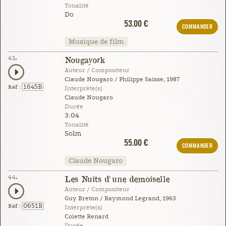
Tonalité
Do
53.00 €
COMMANDER
Musique de film
43.
Nougayork
Auteur / Compositeur
Claude Nougaro / Philippe Saisse, 1987
1645B
Réf :
Interprète(s)
Claude Nougaro
Durée
3:04
Tonalité
Solm
55.00 €
COMMANDER
Claude Nougaro
44.
Les Nuits d'une demoiselle
Auteur / Compositeur
Guy Breton / Raymond Legrand, 1963
0651B
Réf :
Interprète(s)
Colette Renard
Durée