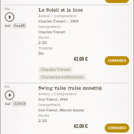
56.
Le Soleil et la lune
Auteur / Compositeur
Charles Trenet / , 1959
0448B
Réf :
Interprète(s)
Charles Trenet
Durée
2:20
Tonalité
Do
42.00 €
COMMANDER
Charles Trenet
Chansons enfantines
57.
Swing valse (valse musette)
Auteur / Compositeur
Gus Viseur, 1940
0266B
Réf :
Interprète(s)
Gus Viseur, Marcel Azzola
Durée
2:20
42.00 €
COMMANDER