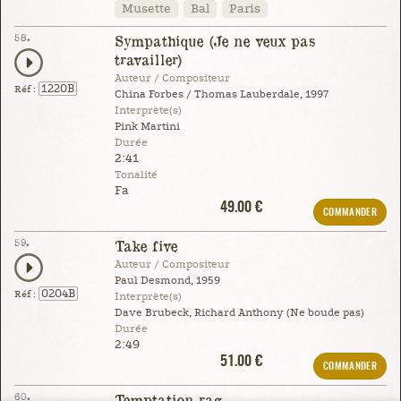
Musette
Bal
Paris
58.
Sympathique (Je ne veux pas
travailler)
Auteur / Compositeur
1220B
Réf :
China Forbes / Thomas Lauberdale, 1997
Interprète(s)
Pink Martini
Durée
2:41
Tonalité
Fa
49.00 €
COMMANDER
59.
Take five
Auteur / Compositeur
Paul Desmond, 1959
0204B
Réf :
Interprète(s)
Dave Brubeck, Richard Anthony (Ne boude pas)
Durée
2:49
51.00 €
COMMANDER
60.
Temptation rag