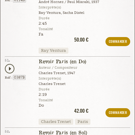
0114B
Réf :
André Hornez / Paul Misraki, 1937
Interprète(s)
Ray Ventura, Sacha Distel
Durée
2:45
Tonalité
Fa
50.00 €
COMMANDER
Ray Ventura
51.
Revoir Paris (en Do)
Auteur / Compositeur
Charles Trenet, 1947
0387B
Réf :
Interprète(s)
Charles Trenet
Durée
2:19
Tonalité
Do
42.00 €
COMMANDER
Charles Trenet
Paris
52.
Revoir Paris (en Sol)