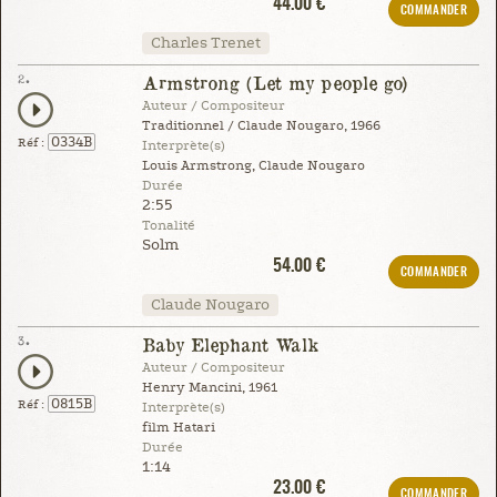
44.00 €
COMMANDER
Charles Trenet
2.
Armstrong (Let my people go)
Auteur / Compositeur
Traditionnel / Claude Nougaro, 1966
0334B
Réf :
Interprète(s)
Louis Armstrong, Claude Nougaro
Durée
2:55
Tonalité
Solm
54.00 €
COMMANDER
Claude Nougaro
3.
Baby Elephant Walk
Auteur / Compositeur
Henry Mancini, 1961
0815B
Réf :
Interprète(s)
film Hatari
Durée
1:14
23.00 €
COMMANDER