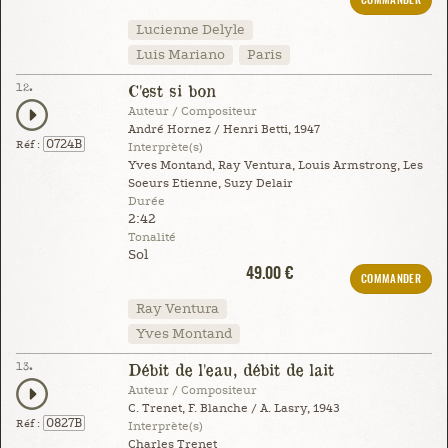
COMMANDER
Lucienne Delyle
Luis Mariano
Paris
12.
C'est si bon
Auteur / Compositeur
André Hornez / Henri Betti, 1947
0724B
Réf :
Interprète(s)
Yves Montand, Ray Ventura, Louis Armstrong, Les
Soeurs Etienne, Suzy Delair
Durée
2:42
Tonalité
Sol
49.00 €
COMMANDER
Ray Ventura
Yves Montand
13.
Débit de l'eau, débit de lait
Auteur / Compositeur
C. Trenet, F. Blanche / A. Lasry, 1943
0827B
Réf :
Interprète(s)
Charles Trenet