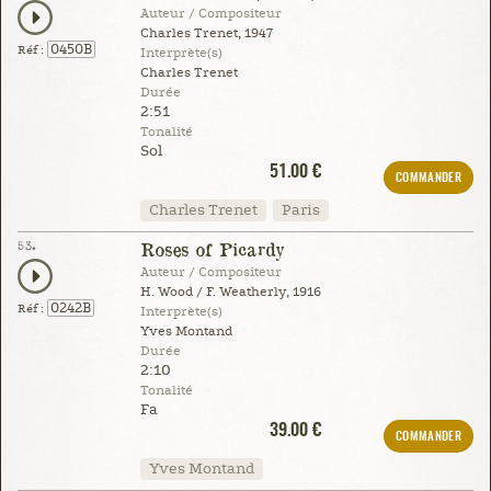
Auteur / Compositeur
Charles Trenet, 1947
0450B
Réf :
Interprète(s)
Charles Trenet
Durée
2:51
Tonalité
Sol
51.00 €
COMMANDER
Charles Trenet
Paris
53.
Roses of Picardy
Auteur / Compositeur
H. Wood / F. Weatherly, 1916
0242B
Réf :
Interprète(s)
Yves Montand
Durée
2:10
Tonalité
Fa
39.00 €
COMMANDER
Yves Montand