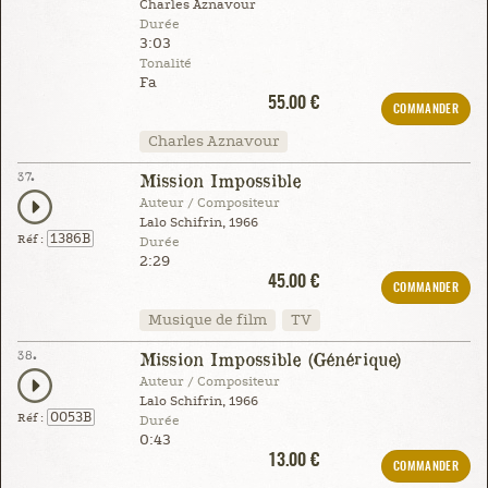
Charles Aznavour
Durée
3:03
Tonalité
Fa
55.00 €
COMMANDER
Charles Aznavour
37.
Mission Impossible
Auteur / Compositeur
Lalo Schifrin, 1966
1386B
Réf :
Durée
2:29
45.00 €
COMMANDER
Musique de film
TV
38.
Mission Impossible (Générique)
Auteur / Compositeur
Lalo Schifrin, 1966
0053B
Réf :
Durée
0:43
13.00 €
COMMANDER