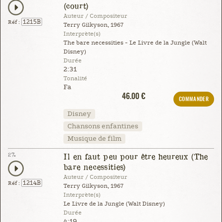
(court)
Auteur / Compositeur
1215B
Réf :
Terry Gilkyson, 1967
Interprète(s)
The bare necessities - Le Livre de la Jungle (Walt
Disney)
Durée
2:31
Tonalité
Fa
46.00 €
COMMANDER
Disney
Chansons enfantines
Musique de film
27.
Il en faut peu pour être heureux (The
bare necessities)
Auteur / Compositeur
1214B
Réf :
Terry Gilkyson, 1967
Interprète(s)
Le Livre de la Jungle (Walt Disney)
Durée
4:19