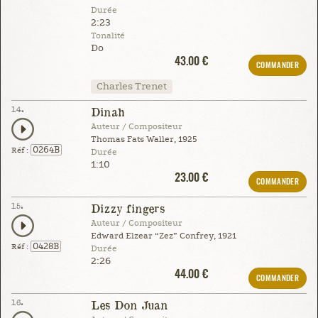
Durée
2:23
Tonalité
Do
43.00 €
COMMANDER
Charles Trenet
14.
Dinah
Auteur / Compositeur
Thomas Fats Waller, 1925
0264B
Réf :
Durée
1:10
23.00 €
COMMANDER
15.
Dizzy fingers
Auteur / Compositeur
Edward Elzear “Zez” Confrey, 1921
0428B
Réf :
Durée
2:26
44.00 €
COMMANDER
16.
Les Don Juan