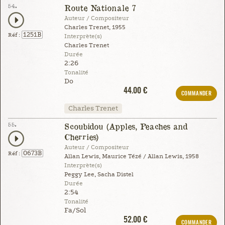
54.
Route Nationale 7
Auteur / Compositeur
Charles Trenet, 1955
1251B
Réf :
Interprète(s)
Charles Trenet
Durée
2:26
Tonalité
Do
44.00 €
COMMANDER
Charles Trenet
55.
Scoubidou (Apples, Peaches and
Cherries)
Auteur / Compositeur
0673B
Réf :
Allan Lewis, Maurice Tézé / Allan Lewis, 1958
Interprète(s)
Peggy Lee, Sacha Distel
Durée
2:54
Tonalité
Fa/Sol
52.00 €
COMMANDER