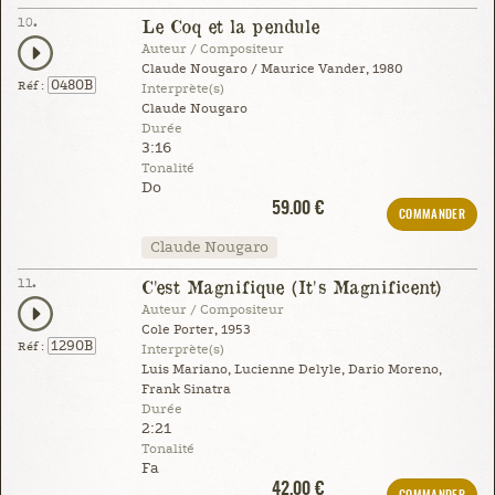
10.
Le Coq et la pendule
Auteur / Compositeur
Claude Nougaro / Maurice Vander, 1980
0480B
Réf :
Interprète(s)
Claude Nougaro
Durée
3:16
Tonalité
Do
59.00 €
COMMANDER
Claude Nougaro
11.
C'est Magnifique (It's Magnificent)
Auteur / Compositeur
Cole Porter, 1953
1290B
Réf :
Interprète(s)
Luis Mariano, Lucienne Delyle, Dario Moreno,
Frank Sinatra
Durée
2:21
Tonalité
Fa
42.00 €