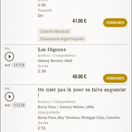
2:16
Tonalité
Do
41.00 €
COMMANDER
Colette Renard
Chansons équivoques
45.
Les Oignons
Auteur / Compositeur
Sidney Bechet, 1949
1671B
Réf :
Durée
2:39
48.00 €
COMMANDER
46.
On n'est pas là pour se faire engueuler
!
Auteur / Compositeur
0332B
Réf :
Boris Vian / Jimmy Walter, 1954
Interprète(s)
Boris Vian, Ray Ventura, Philippe Clay, Coluche
Durée
2:51