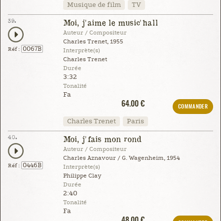
Musique de film
TV
39.
Moi, j'aime le music'hall
Auteur / Compositeur
Charles Trenet, 1955
0067B
Réf :
Interprète(s)
Charles Trenet
Durée
3:32
Tonalité
Fa
64.00 €
COMMANDER
Charles Trenet
Paris
40.
Moi, j'fais mon rond
Auteur / Compositeur
Charles Aznavour / G. Wagenheim, 1954
0446B
Réf :
Interprète(s)
Philippe Clay
Durée
2:40
Tonalité
Fa
48.00 €