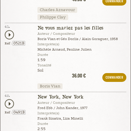
COMMANDER
Charles Aznavour
Philippe Clay
41.
Ne vous mariez pas les filles
Auteur / Compositeur
Boris Vian et Géo Dorlis / Alain Goraguer, 1958
0521B
Réf :
Interprète(s)
Michèle Arnaud, Pauline Julien
Durée
1:59
Tonalité
Sol
36.00 €
COMMANDER
Boris Vian
42.
New York, New York
Auteur / Compositeur
Fred Ebb / John Kander, 1977
0491B
Réf :
Interprète(s)
Frank Sinatra, Liza Minelli
Durée
2:55