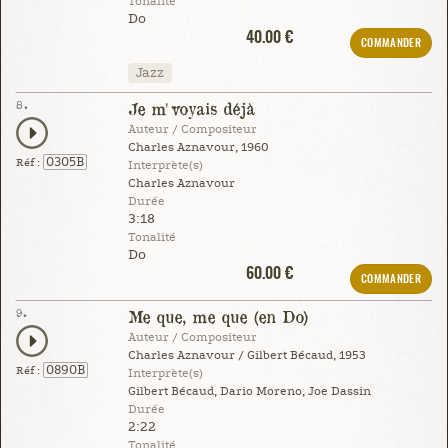
Tonalité
Do
40.00 €
COMMANDER
Jazz
8.
Je m'voyais déjà
Auteur / Compositeur
Charles Aznavour, 1960
0305B
Réf :
Interprète(s)
Charles Aznavour
Durée
3:18
Tonalité
Do
60.00 €
COMMANDER
9.
Me que, me que (en Do)
Auteur / Compositeur
Charles Aznavour / Gilbert Bécaud, 1953
0890B
Réf :
Interprète(s)
Gilbert Bécaud, Dario Moreno, Joe Dassin
Durée
2:22
Tonalité