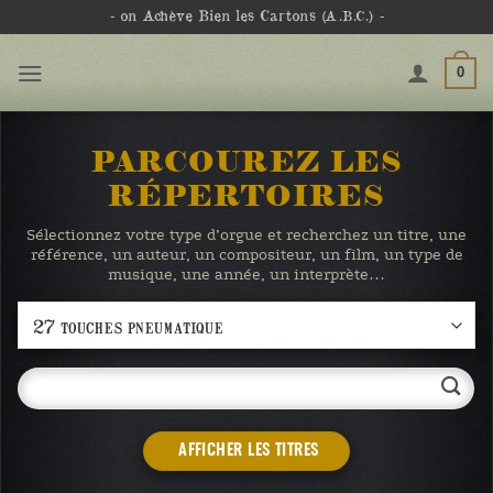
Passer
- on Achève Bien les Cartons
(A.B.C.)
-
au
contenu
0
PARCOUREZ LES
RÉPERTOIRES
Sélectionnez votre type d’orgue et recherchez un titre, une
référence, un auteur, un compositeur, un film, un type de
musique, une année, un interprète…
AFFICHER LES TITRES