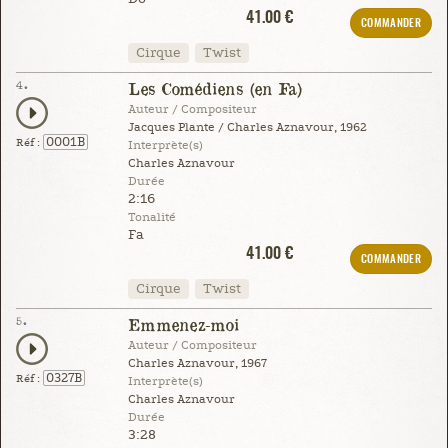
41.00 €
COMMANDER
Cirque
Twist
4.
Les Comédiens (en Fa)
Auteur / Compositeur
Jacques Plante / Charles Aznavour, 1962
0001B
Réf :
Interprète(s)
Charles Aznavour
Durée
2:16
Tonalité
Fa
41.00 €
COMMANDER
Cirque
Twist
5.
Emmenez-moi
Auteur / Compositeur
Charles Aznavour, 1967
0327B
Réf :
Interprète(s)
Charles Aznavour
Durée
3:28