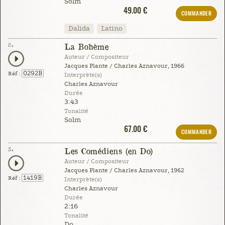
Solm
49.00 €
COMMANDER
Dalida
Latino
2.
La Bohème
Auteur / Compositeur
Jacques Plante / Charles Aznavour, 1966
0292B
Réf :
Interprète(s)
Charles Aznavour
Durée
3:43
Tonalité
Solm
67.00 €
COMMANDER
3.
Les Comédiens (en Do)
Auteur / Compositeur
Jacques Plante / Charles Aznavour, 1962
1419B
Réf :
Interprète(s)
Charles Aznavour
Durée
2:16
Tonalité
Do