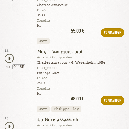
Charles Aznavour
Durée
3:03
Tonalité
Fa
55.00 €
COMMANDER
Jazz
12.
Moi, j'fais mon rond
Auteur / Compositeur
Charles Aznavour / G. Wagenheim, 1954
0446B
Réf :
Interprète(s)
Philippe Clay
Durée
2:40
Tonalité
Fa
48.00 €
COMMANDER
Jazz
Philippe Clay
13.
Le Noyé assassiné
Auteur / Compositeur