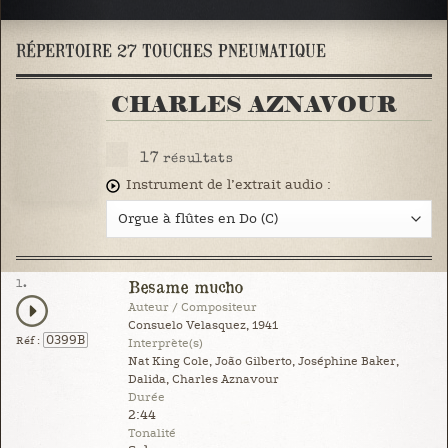
RÉPERTOIRE 27 TOUCHES PNEUMATIQUE
CHARLES AZNAVOUR
17
résultats
Instrument de l’extrait audio :
1.
Besame mucho
Auteur / Compositeur
Consuelo Velasquez, 1941
0399B
Réf :
Interprète(s)
Nat King Cole, João Gilberto, Joséphine Baker,
Dalida, Charles Aznavour
Durée
2:44
Tonalité