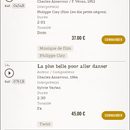
Charles Aznavour / F. Véran, 1952
0454B
Réf :
Interprète(s)
Philippe Clay (film Les dix petits nègres)
Durée
2:01
Tonalité
Dom
37.00 €
COMMANDER
Musique de film
Philippe Clay
14.
La plus belle pour aller danser
Auteur / Compositeur
Charles Aznavour, 1964
0761B
Réf :
Interprète(s)
Sylvie Vartan
Durée
2:30
Tonalité
Fa
45.00 €
COMMANDER
Twist