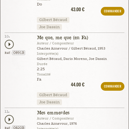
Do
43.00 €
COMMANDER
Gilbert Bécaud
Joe Dassin
10.
Me que, me que (en Fa)
Auteur / Compositeur
Charles Aznavour / Gilbert Bécaud, 1953
0891B
Réf :
Interprète(s)
Gilbert Bécaud, Dario Moreno, Joe Dassin
Durée
2:25
Tonalité
Fa
44.00 €
COMMANDER
Gilbert Bécaud
Joe Dassin
11.
Mes emmerdes
Auteur / Compositeur
Charles Aznavour, 1976
0820B
Réf :
Interprète(s)