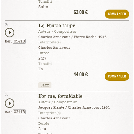
Tonalité
Solm
63.00 €
COMMANDER
6.
Le Feutre taupé
Auteur / Compositeur
Charles Aznavour / Pierre Roche, 1946
0541B
Réf :
Interprète(s)
Charles Aznavour
Durée
2:27
Tonalité
Fa
44.00 €
COMMANDER
Jazz
7.
For me, formidable
Auteur / Compositeur
Jacques Plante / Charles Aznavour, 1964
0311B
Réf :
Interprète(s)
Charles Aznavour
Durée
2:14