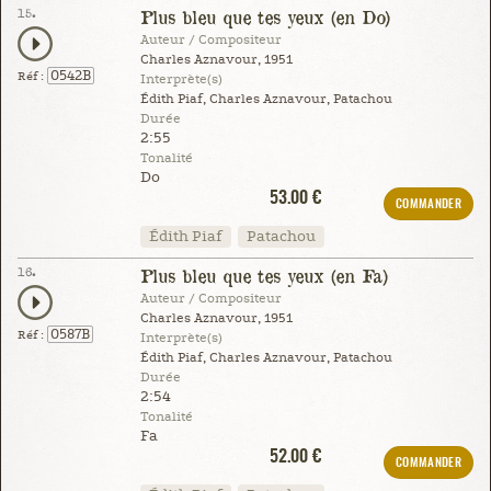
15.
Plus bleu que tes yeux (en Do)
Auteur / Compositeur
Charles Aznavour, 1951
0542B
Réf :
Interprète(s)
Édith Piaf, Charles Aznavour, Patachou
Durée
2:55
Tonalité
Do
53.00 €
COMMANDER
Édith Piaf
Patachou
16.
Plus bleu que tes yeux (en Fa)
Auteur / Compositeur
Charles Aznavour, 1951
0587B
Réf :
Interprète(s)
Édith Piaf, Charles Aznavour, Patachou
Durée
2:54
Tonalité
Fa
52.00 €
COMMANDER