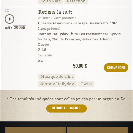
Édith Piaf
Patachou
17.
Retiens la nuit
Auteur / Compositeur
Charles Aznavour / Georges Garvarentz, 1961
0905B
Réf :
Interprète(s)
Johnny Hallyday (film Les Parisiennes), Sylvie
Vartan, Claude François, Salvatore Adamo
Durée
2:48
Tonalité
Fa
50.00 €
COMMANDER
Musique de film
Johnny Hallyday
Twist
* Les tonalités indiquées sont celles jouées par un orgue en Do.
RETOUR À L'ACCUEIL