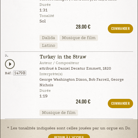
Durée
1:31
Tonalité
Sol
28.00 €
COMMANDER
Dalida
Musique de film
Latino
9.
Turkey in the Straw
Auteur / Compositeur
attribué à Daniel Decatur Emmett, 1820
1479B
Réf :
Interprète(s)
George Washington Dixon, Bob Farrell, George
Nichols
Durée
1:19
24.00 €
COMMANDER
Musique de film
* Les tonalités indiquées sont celles jouées par un orgue en Do.
RETOUR À L'ACCUEIL