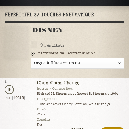
RÉPERTOIRE 27 TOUCHES PNEUMATIQUE
DISNEY
9
résultats
Instrument de l’extrait audio :
1.
Chim Chim Cher-ee
Auteur / Compositeur
Richard M. Sherman et Robert B. Sherman, 1964
1031B
Réf :
Interprète(s)
Julie Andrews (Mary Poppins, Walt Disney)
Durée
2:26
Tonalité
Dom