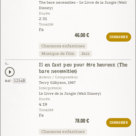
The bare necessities - Le Livre de la Jungle (Walt
Disney)
Durée
2:31
Tonalité
Fa
46.00 €
COMMANDER
Chansons enfantines
Musique de film
Jazz
4.
Il en faut peu pour être heureux (The
bare necessities)
Auteur / Compositeur
1214B
Réf :
Terry Gilkyson, 1967
Interprète(s)
Le Livre de la Jungle (Walt Disney)
Durée
4:19
Tonalité
Fa
78.00 €
COMMANDER
Chansons enfantines