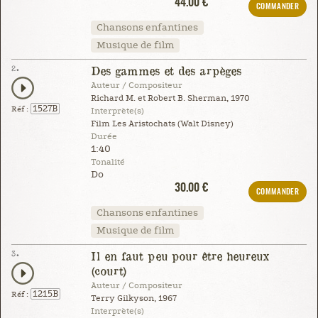
44.00 €
COMMANDER
Chansons enfantines
Musique de film
2.
Des gammes et des arpèges
Auteur / Compositeur
Richard M. et Robert B. Sherman, 1970
1527B
Réf :
Interprète(s)
Film Les Aristochats (Walt Disney)
Durée
1:40
Tonalité
Do
30.00 €
COMMANDER
Chansons enfantines
Musique de film
3.
Il en faut peu pour être heureux
(court)
Auteur / Compositeur
1215B
Réf :
Terry Gilkyson, 1967
Interprète(s)