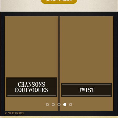
CHANSONS
ÉQUIVOQUES
TWIST
M
© CRÉDITS IMAGES