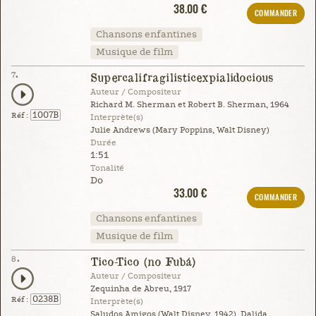
38.00 €
COMMANDER
Chansons enfantines
Musique de film
7.
Supercalifragilisticexpialidocious
Auteur / Compositeur
Richard M. Sherman et Robert B. Sherman, 1964
1007B
Réf :
Interprète(s)
Julie Andrews (Mary Poppins, Walt Disney)
Durée
1:51
Tonalité
Do
33.00 €
COMMANDER
Chansons enfantines
Musique de film
8.
Tico-Tico (no Fubá)
Auteur / Compositeur
Zequinha de Abreu, 1917
0238B
Réf :
Interprète(s)
Saludos Amigos (Walt Disney, 1942), Dalida