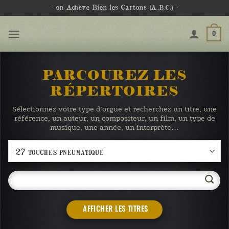
Passer
- on Achève Bien les Cartons
(A.B.C.)
-
au
contenu
0
PARCOUREZ LES
RÉPERTOIRES
Sélectionnez votre type d’orgue et recherchez un titre, une
référence, un auteur, un compositeur, un film, un type de
musique, une année, un interprète…
AFFICHER LES TITRES