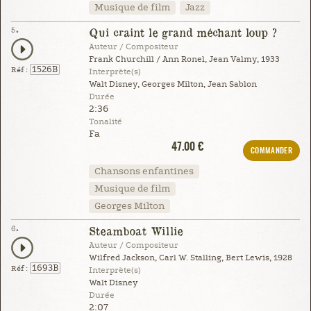
Musique de film
Jazz
5.
Qui craint le grand méchant loup ?
Auteur / Compositeur
Frank Churchill / Ann Ronel, Jean Valmy, 1933
1526B
Réf :
Interprète(s)
Walt Disney, Georges Milton, Jean Sablon
Durée
2:36
Tonalité
Fa
47.00 €
COMMANDER
Chansons enfantines
Musique de film
Georges Milton
6.
Steamboat Willie
Auteur / Compositeur
Wilfred Jackson, Carl W. Stalling, Bert Lewis, 1928
1693B
Réf :
Interprète(s)
Walt Disney
Durée
2:07