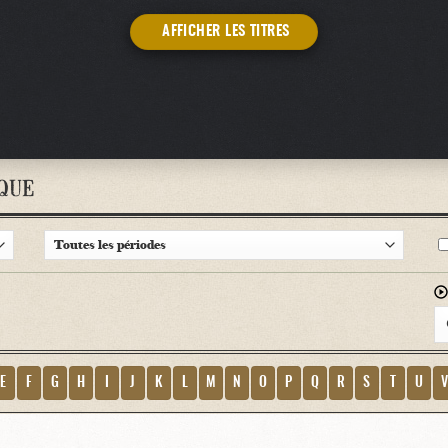
AFFICHER LES TITRES
QUE
E
F
G
H
I
J
K
L
M
N
O
P
Q
R
S
T
U