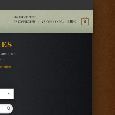
MON ESPACE PERSO
MA COMMANDE /
SE CONNECTER
0
0,00
€
RES
auteur, un
te…
atibles