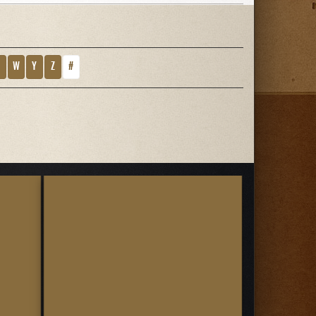
V
W
Y
Z
#