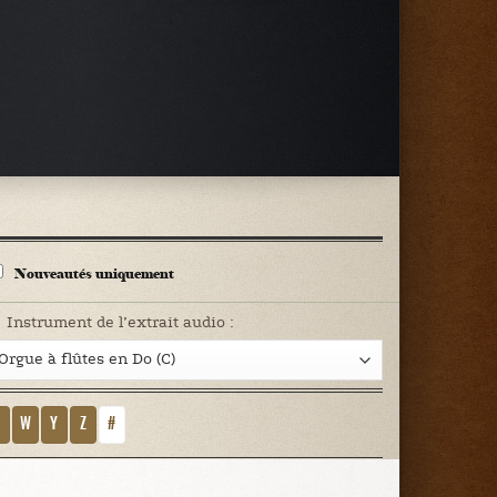
Nouveautés uniquement
Instrument de l’extrait audio :
V
W
Y
Z
#