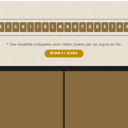
E
F
G
H
I
J
K
L
M
N
O
P
Q
R
S
T
U
* Les tonalités indiquées sont celles jouées par un orgue en Do.
RETOUR À L'ACCUEIL