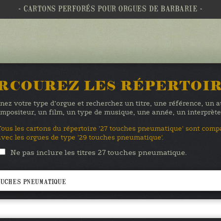
- CARTONS PERFORÉS POUR ORGUES DE BARBARIE -
RCOUREZ LES RÉPERTOI
nez votre type d’orgue et recherchez un titre, une référence, un 
mpositeur, un film, un type de musique, une année, un interprè
Tous les cartons du répertoire '27 touches pneumatique' sont comp
avec les orgues de type '29 touches pneumatique'.
Ne pas inclure les titres 27 touches pneumatique.