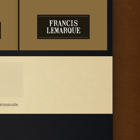
FRANCIS
LEMARQUE
P
 commande.