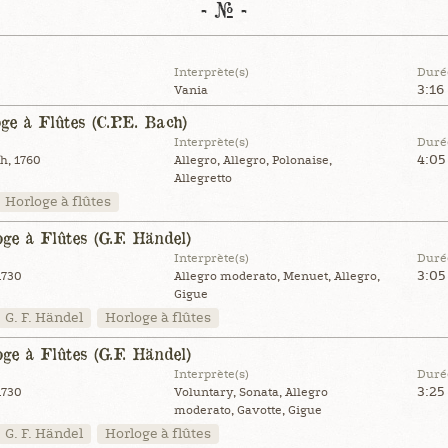
- # -
Interprète(s)
Duré
3:16
Vania
ge à Flûtes (C.P.E. Bach)
Interprète(s)
Duré
4:05
h, 1760
Allegro, Allegro, Polonaise,
Allegretto
Horloge à flûtes
ge à Flûtes (G.F. Händel)
Interprète(s)
Duré
3:05
1730
Allegro moderato, Menuet, Allegro,
Gigue
G. F. Händel
Horloge à flûtes
ge à Flûtes (G.F. Händel)
Interprète(s)
Duré
3:25
1730
Voluntary, Sonata, Allegro
moderato, Gavotte, Gigue
G. F. Händel
Horloge à flûtes