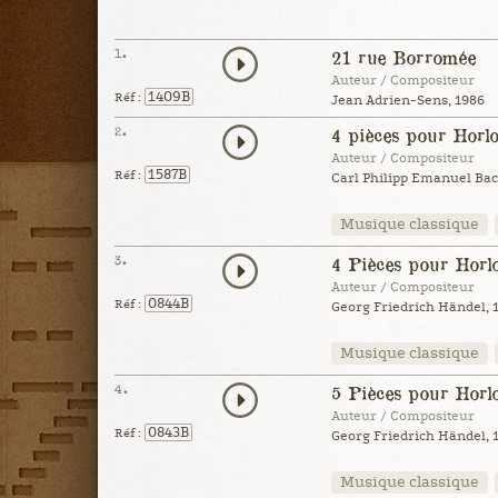
1.
21 rue Borromée
Auteur / Compositeur
1409B
Réf :
Jean Adrien-Sens, 1986
2.
4 pièces pour Horlo
Auteur / Compositeur
1587B
Réf :
Carl Philipp Emanuel Bac
Musique classique
3.
4 Pièces pour Horlo
Auteur / Compositeur
0844B
Réf :
Georg Friedrich Händel, 
Musique classique
4.
5 Pièces pour Horlo
Auteur / Compositeur
0843B
Réf :
Georg Friedrich Händel, 
Musique classique