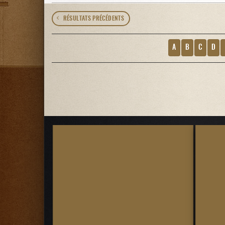
RÉSULTATS PRÉCÉDENTS
A
B
C
D