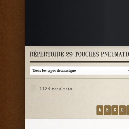
RÉPERTOIRE 29 TOUCHES PNEUMATI
1124
résultats
A
B
C
D