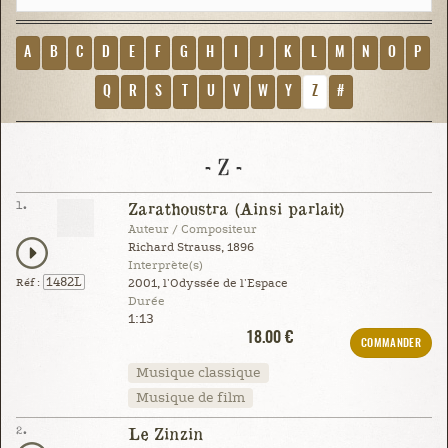
A
B
C
D
E
F
G
H
I
J
K
L
M
N
O
P
Q
R
S
T
U
V
W
Y
Z
#
- Z -
1.
Zarathoustra (Ainsi parlait)
Auteur / Compositeur
Richard Strauss, 1896
Interprète(s)
1482L
Réf :
2001, l'Odyssée de l'Espace
Durée
1:13
18.00 €
COMMANDER
Musique classique
Musique de film
2.
Le Zinzin