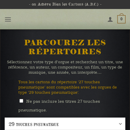
Passer
- on Achève Bien les Cartons
(A.B.C.)
-
au
contenu
0
PARCOUREZ LES
RÉPERTOIRES
Sélectionnez votre type d’orgue et recherchez un titre, une
référence, un auteur, un compositeur, un film, un type de
musique, une année, un interprète…
Tous les cartons du répertoire '27 touches
pneumatique' sont compatibles avec les orgues de
type '29 touches pneumatique'.
Ne pas inclure les titres 27 touches
pneumatique.