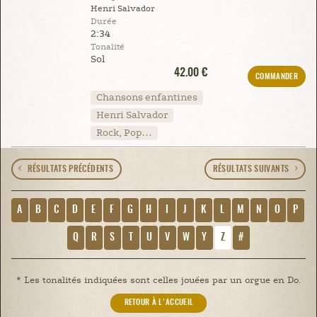
Henri Salvador
Durée
2:34
Tonalité
Sol
42.00 €
COMMANDER
Chansons enfantines
Henri Salvador
Rock, Pop…
RÉSULTATS PRÉCÉDENTS
RÉSULTATS SUIVANTS
A
B
C
D
E
F
G
H
I
J
K
L
M
N
O
P
Q
R
S
T
U
V
W
Y
Z
#
* Les tonalités indiquées sont celles jouées par un orgue en Do.
RETOUR À L'ACCUEIL