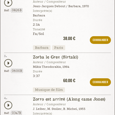
Auteur / Compositeur
Jean-Jacques Debout / Barbara, 1970
0826B
Réf :
Interprète(s)
Barbara
Durée
2:14
Tonalité
Fa/Sol
38.00 €
COMMANDER
Barbara
Paris
3.
Zorba le Grec (Sirtaki)
Auteur / Compositeur
Mikis Theodorakis, 1964
0600B
Réf :
Durée
3:37
60.00 €
COMMANDER
Musique de film
4.
Zorro est arrivé (Along came Jones)
Auteur / Compositeur
J. Leiber, M. Stoller, B. Michel, 1955
0347B
Réf :
Interprète(s)