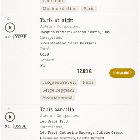
Édith Piaf
Musique de film
Paris
10.
Paris at night
Auteur / Compositeur
Jacques Prévert / Joseph Kosma, 1945
0336B
Réf :
Interprète(s)
Yves Montand, Serge Reggiani
Durée
0:38
Tonalité
Fa
12.00 €
COMMANDER
Jacques Prévert
Paris
Serge Reggiani
Yves Montand
11.
Paris canaille
Auteur / Compositeur
Léo Ferré, 1953
0598B
Réf :
Interprète(s)
Léo Ferré, Catherine Sauvage, Juliette Gréco,
Germaine Montero, Colette Renard