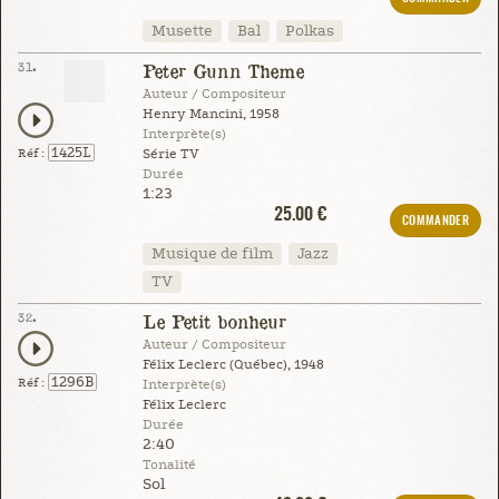
Musette
Bal
Polkas
31.
Peter Gunn Theme
Auteur / Compositeur
Henry Mancini, 1958
Interprète(s)
1425L
Réf :
Série TV
Durée
1:23
25.00 €
COMMANDER
Musique de film
Jazz
TV
32.
Le Petit bonheur
Auteur / Compositeur
Félix Leclerc (Québec), 1948
1296B
Réf :
Interprète(s)
Félix Leclerc
Durée
2:40
Tonalité
Sol