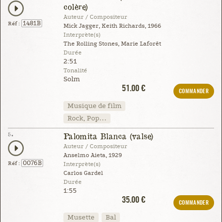
colère)
Auteur / Compositeur
1481B
Réf :
Mick Jagger, Keith Richards, 1966
Interprète(s)
The Rolling Stones, Marie Laforêt
Durée
2:51
Tonalité
Solm
51.00 €
COMMANDER
Musique de film
Rock, Pop…
5.
Palomita Blanca (valse)
Auteur / Compositeur
Anselmo Aieta, 1929
0076B
Réf :
Interprète(s)
Carlos Gardel
Durée
1:55
35.00 €
COMMANDER
Musette
Bal