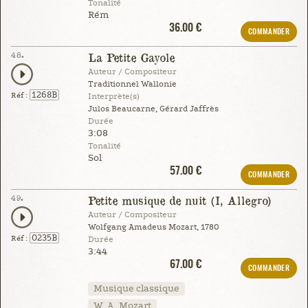
Tonalité
Rém
36.00 €
COMMANDER
48.
La Petite Gayole
Auteur / Compositeur
Traditionnel Wallonie
1268B
Réf :
Interprète(s)
Julos Beaucarne, Gérard Jaffrès
Durée
3:08
Tonalité
Sol
57.00 €
COMMANDER
49.
Petite musique de nuit (I, Allegro)
Auteur / Compositeur
Wolfgang Amadeus Mozart, 1780
0235B
Réf :
Durée
3:44
67.00 €
COMMANDER
Musique classique
W. A. Mozart