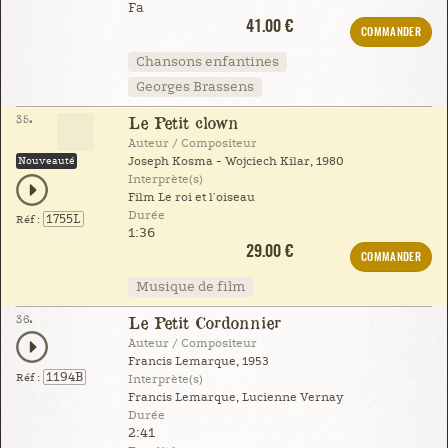
Fa
41.00 €
COMMANDER
Chansons enfantines
Georges Brassens
35.
Le Petit clown
Auteur / Compositeur
Nouveauté
Joseph Kosma - Wojciech Kilar, 1980
Interprète(s)
Film Le roi et l'oiseau
Durée
1755L
Réf :
1:36
29.00 €
COMMANDER
Musique de film
36.
Le Petit Cordonnier
Auteur / Compositeur
Francis Lemarque, 1953
1194B
Réf :
Interprète(s)
Francis Lemarque, Lucienne Vernay
Durée
2:41