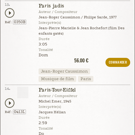
13.
Paris jadis
Auteur / Compositeur
Jean-Roger Caussimon / Philipe Sarde, 1977
0350B
Réf :
Interprète(s)
Jean-Pierre Marielle & Jean Rochefort (film Des
enfants gatés)
Durée
3:05
Tonalité
Dom
56.00 €
COMMANDER
Jean-Roger Caussimon
Musique de film
Paris
14.
Paris-Tour-Eiffel
Auteur / Compositeur
Michel Emer, 1945
Interprète(s)
0413L
Réf :
Jacques Hélian
Durée
2:59
Tonalité
Do