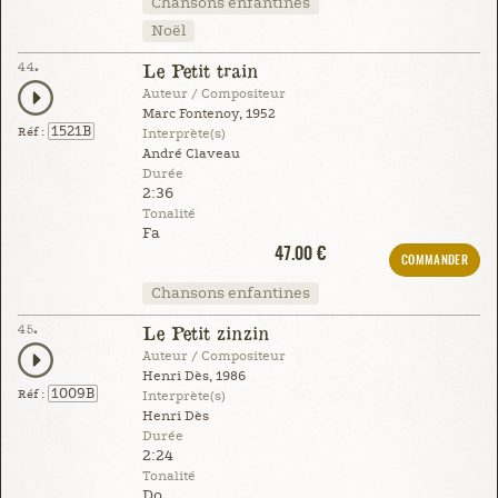
Chansons enfantines
Noël
44.
Le Petit train
Auteur / Compositeur
Marc Fontenoy, 1952
1521B
Réf :
Interprète(s)
André Claveau
Durée
2:36
Tonalité
Fa
47.00 €
COMMANDER
Chansons enfantines
45.
Le Petit zinzin
Auteur / Compositeur
Henri Dès, 1986
1009B
Réf :
Interprète(s)
Henri Dès
Durée
2:24
Tonalité
Do