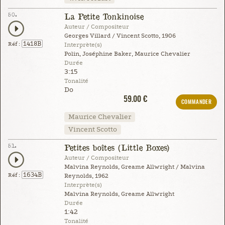
50.
La Petite Tonkinoise
Auteur / Compositeur
Georges Villard / Vincent Scotto, 1906
1418B
Réf :
Interprète(s)
Polin, Joséphine Baker, Maurice Chevalier
Durée
3:15
Tonalité
Do
59.00 €
COMMANDER
Maurice Chevalier
Vincent Scotto
51.
Petites boîtes (Little Boxes)
Auteur / Compositeur
Malvina Reynolds, Greame Allwright / Malvina
1634B
Réf :
Reynolds, 1962
Interprète(s)
Malvina Reynolds, Greame Allwright
Durée
1:42
Tonalité