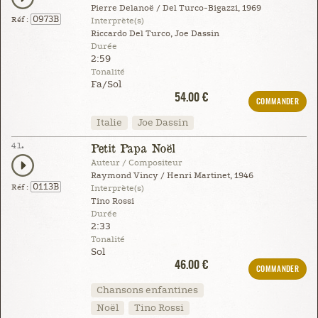
Pierre Delanoë / Del Turco-Bigazzi, 1969
0973B
Réf :
Interprète(s)
Riccardo Del Turco, Joe Dassin
Durée
2:59
Tonalité
Fa/Sol
54.00 €
COMMANDER
Italie
Joe Dassin
41.
Petit Papa Noël
Auteur / Compositeur
Raymond Vincy / Henri Martinet, 1946
0113B
Réf :
Interprète(s)
Tino Rossi
Durée
2:33
Tonalité
Sol
46.00 €
COMMANDER
Chansons enfantines
Noël
Tino Rossi