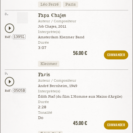
Léo Ferré
Paris
8.
Papa Chajes
Auteur / Compositeur
Job Chajes, 2011
Interprète(s)
1395L
Réf :
Amsterdam Klezmer Band
Durée
3:07
56.00 €
COMMANDER
Klezmer
9.
Paris
Auteur / Compositeur
André Bernheim, 1949
0505B
Réf :
Interprète(s)
Édith Piaf (du film L'Homme aux Mains d'Argile)
Durée
2:28
Tonalité
Do
45.00 €
COMMANDER