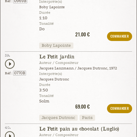
0969B
Réf :
Interprète(s)
Boby Lapointe
Durée
1:10
Tonalité
Do
21.00 €
COMMANDER
Boby Lapointe
39.
Le Petit jardin
Auteur / Compositeur
Jacques Lanzmann / Jacques Dutronc, 1972
0770B
Réf :
Interprète(s)
Jacques Dutronc
Durée
3:50
Tonalité
Solm
69.00 €
COMMANDER
Jacques Dutronc
Paris
40.
Le Petit pain au chocolat (Luglio)
Auteur / Compositeur