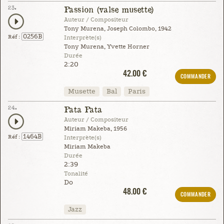
23.
Passion (valse musette)
Auteur / Compositeur
Tony Murena, Joseph Colombo, 1942
0256B
Réf :
Interprète(s)
Tony Murena, Yvette Horner
Durée
2:20
42.00 €
COMMANDER
Musette
Bal
Paris
24.
Pata Pata
Auteur / Compositeur
Miriam Makeba, 1956
1464B
Réf :
Interprète(s)
Miriam Makeba
Durée
2:39
Tonalité
Do
48.00 €
COMMANDER
Jazz