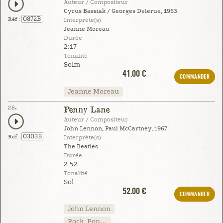
Auteur / Compositeur
Cyrus Bassiak / Georges Delerue, 1963
0872B
Réf :
Interprète(s)
Jeanne Moreau
Durée
2:17
Tonalité
Solm
41.00 €
COMMANDER
Jeanne Moreau
28.
Penny Lane
Auteur / Compositeur
John Lennon, Paul McCartney, 1967
0303B
Réf :
Interprète(s)
The Beatles
Durée
2:52
Tonalité
Sol
52.00 €
COMMANDER
John Lennon
Rock, Pop…