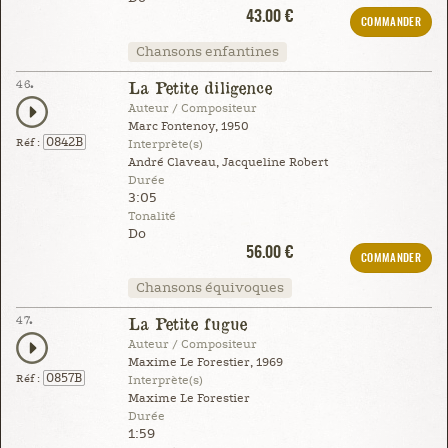
43.00 €
COMMANDER
Chansons enfantines
46.
La Petite diligence
Auteur / Compositeur
Marc Fontenoy, 1950
0842B
Réf :
Interprète(s)
André Claveau, Jacqueline Robert
Durée
3:05
Tonalité
Do
56.00 €
COMMANDER
Chansons équivoques
47.
La Petite fugue
Auteur / Compositeur
Maxime Le Forestier, 1969
0857B
Réf :
Interprète(s)
Maxime Le Forestier
Durée
1:59