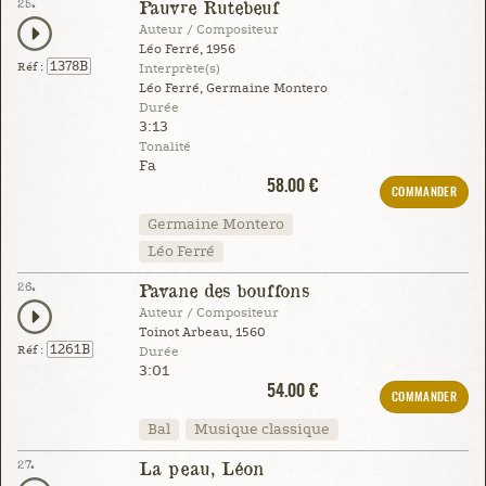
25.
Pauvre Rutebeuf
Auteur / Compositeur
Léo Ferré, 1956
1378B
Réf :
Interprète(s)
Léo Ferré, Germaine Montero
Durée
3:13
Tonalité
Fa
58.00 €
COMMANDER
Germaine Montero
Léo Ferré
26.
Pavane des bouffons
Auteur / Compositeur
Toinot Arbeau, 1560
1261B
Réf :
Durée
3:01
54.00 €
COMMANDER
Bal
Musique classique
27.
La peau, Léon