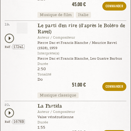
45.00 €
COMMANDER
Musique de film
Italie
19.
Le parti d'en rire (d'après le Boléro de
Ravel)
Auteur / Compositeur
Pierre Dac et Francis Blanche / Maurice Ravel
1724L
Réf :
(1928), 1959
Interprète(s)
Pierre Dac et Francis Blanche, Les Quatre Barbus
Durée
2:50
Tonalité
Do
51.00 €
COMMANDER
Musique classique
20.
La Partida
Auteur / Compositeur
Valse vénézuélienne
1678B
Réf :
Durée
1:55