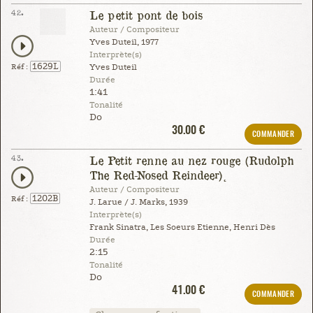
42.
Le petit pont de bois
Auteur / Compositeur
Yves Duteil, 1977
Interprète(s)
1629L
Réf :
Yves Duteil
Durée
1:41
Tonalité
Do
30.00 €
COMMANDER
43.
Le Petit renne au nez rouge (Rudolph
The Red-Nosed Reindeer)
Auteur / Compositeur
1202B
Réf :
J. Larue / J. Marks, 1939
Interprète(s)
Frank Sinatra, Les Soeurs Etienne, Henri Dès
Durée
2:15
Tonalité
Do
41.00 €
COMMANDER