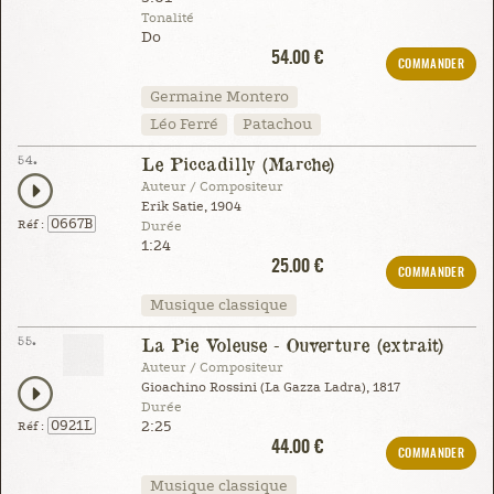
Tonalité
Do
54.00 €
COMMANDER
Germaine Montero
Léo Ferré
Patachou
54.
Le Piccadilly (Marche)
Auteur / Compositeur
Erik Satie, 1904
0667B
Réf :
Durée
1:24
25.00 €
COMMANDER
Musique classique
55.
La Pie Voleuse - Ouverture (extrait)
Auteur / Compositeur
Gioachino Rossini (La Gazza Ladra), 1817
Durée
2:25
0921L
Réf :
44.00 €
COMMANDER
Musique classique