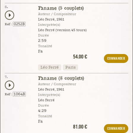
6.
Paname (5 couplets)
Auteur / Compositeur
Léo Ferré, 1961
0252B
Réf :
Interprète(s)
Léo Ferré (version 45 tours)
Durée
2:59
Tonalité
Fa
54.00 €
COMMANDER
Léo Ferré
Paris
7.
Paname (8 couplets)
Auteur / Compositeur
Léo Ferré, 1961
1064B
Réf :
Interprète(s)
Léo Ferré
Durée
4:29
Tonalité
Fa
81.00 €
COMMANDER