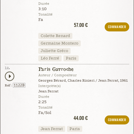
Durée
3:10
Tonalité
Fa
57.00 €
COMMANDER
Colette Renard
Germaine Montero
Juliette Gréco
Léo Ferré
Paris
12.
Paris Gavroche
Auteur / Compositeur
Georges Bérard, Charles Rinieri / Jean Ferrat, 1961
1122B
Réf :
Interprète(s)
Jean Ferrat
Durée
2:25
Tonalité
Fa/Sol
44.00 €
COMMANDER
Jean Ferrat
Paris