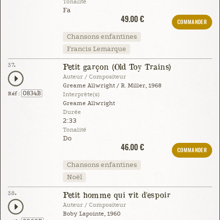
Tonalité
Fa
49.00 €
COMMANDER
Chansons enfantines
Francis Lemarque
37.
Petit garçon (Old Toy Trains)
Auteur / Compositeur
Greame Allwright / R. Miller, 1968
0834B
Réf :
Interprète(s)
Greame Allwright
Durée
2:33
Tonalité
Do
46.00 €
COMMANDER
Chansons enfantines
Noël
38.
Petit homme qui vit d'espoir
Auteur / Compositeur
Boby Lapointe, 1960