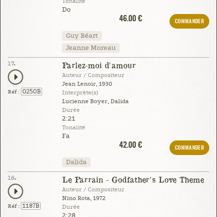
Tonalité
Do
46.00 €
COMMANDER
Guy Béart
Jeanne Moreau
17.
Parlez-moi d'amour
Auteur / Compositeur
Jean Lenoir, 1930
0250B
Réf :
Interprète(s)
Lucienne Boyer, Dalida
Durée
2:21
Tonalité
Fa
42.00 €
COMMANDER
Dalida
18.
Le Parrain - Godfather's Love Theme
Auteur / Compositeur
Nino Rota, 1972
1187B
Réf :
Durée
2:28