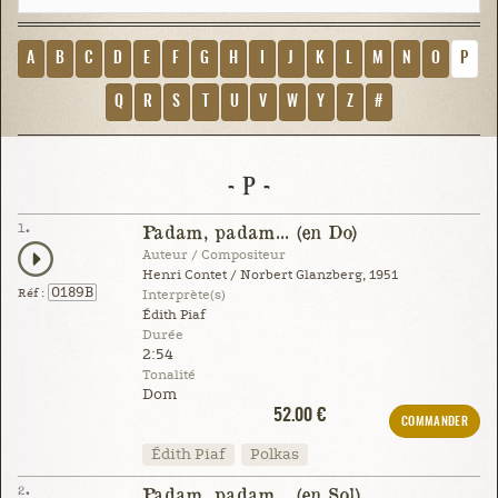
A
B
C
D
E
F
G
H
I
J
K
L
M
N
O
P
Q
R
S
T
U
V
W
Y
Z
#
- P -
1.
Padam, padam... (en Do)
Auteur / Compositeur
Henri Contet / Norbert Glanzberg, 1951
0189B
Réf :
Interprète(s)
Édith Piaf
Durée
2:54
Tonalité
Dom
52.00 €
COMMANDER
Édith Piaf
Polkas
2.
Padam, padam... (en Sol)