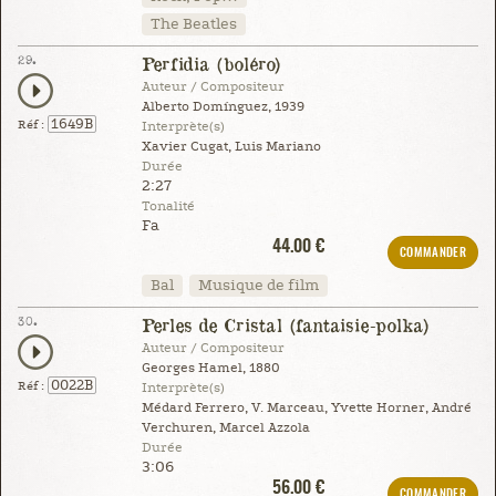
The Beatles
29.
Perfidia (boléro)
Auteur / Compositeur
Alberto Domínguez, 1939
1649B
Réf :
Interprète(s)
Xavier Cugat, Luis Mariano
Durée
2:27
Tonalité
Fa
44.00 €
COMMANDER
Bal
Musique de film
30.
Perles de Cristal (fantaisie-polka)
Auteur / Compositeur
Georges Hamel, 1880
0022B
Réf :
Interprète(s)
Médard Ferrero, V. Marceau, Yvette Horner, André
Verchuren, Marcel Azzola
Durée
3:06
56.00 €
COMMANDER