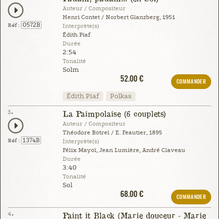
Auteur / Compositeur
Henri Contet / Norbert Glanzberg, 1951
0572B
Réf :
Interprète(s)
Édith Piaf
Durée
2:54
Tonalité
Solm
52.00 €
COMMANDER
Édith Piaf
Polkas
3.
La Paimpolaise (6 couplets)
Auteur / Compositeur
Théodore Botrel / E. Feautier, 1895
1374B
Réf :
Interprète(s)
Félix Mayol, Jean Lumière, André Claveau
Durée
3:40
Tonalité
Sol
68.00 €
COMMANDER
4.
Paint it Black (Marie douceur - Marie