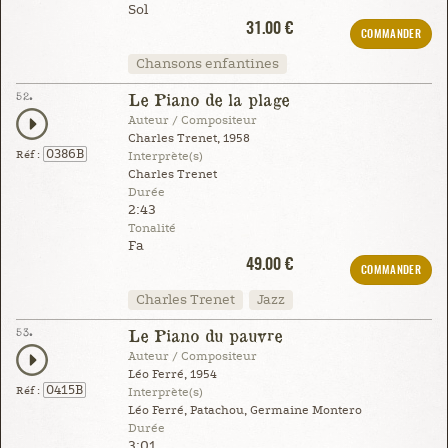
Sol
31.00 €
COMMANDER
Chansons enfantines
52.
Le Piano de la plage
Auteur / Compositeur
Charles Trenet, 1958
0386B
Réf :
Interprète(s)
Charles Trenet
Durée
2:43
Tonalité
Fa
49.00 €
COMMANDER
Charles Trenet
Jazz
53.
Le Piano du pauvre
Auteur / Compositeur
Léo Ferré, 1954
0415B
Réf :
Interprète(s)
Léo Ferré, Patachou, Germaine Montero
Durée
3:01