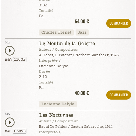
3:32
Tonalité
Fa
64.00 €
COMMANDER
Charles Trenet
Jazz
51.
Le Moulin de la Galette
Auteur / Compositeur
A. Tabet, L. Poterat / Norbert Glanzberg, 1946
1160B
Réf :
Interprète(s)
Lucienne Delyle
Durée
2:12
Tonalité
Fa
40.00 €
COMMANDER
Lucienne Delyle
52.
Les Nocturnes
Auteur / Compositeur
Raoul Le Peltier / Gaston Gabaroche, 1914
0685B
Réf :
Interprète(s)