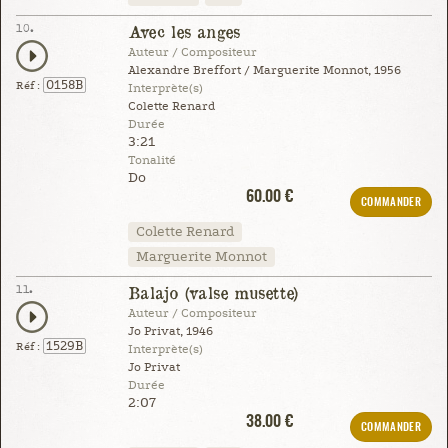
10.
Avec les anges
Auteur / Compositeur
Alexandre Breffort / Marguerite Monnot, 1956
0158B
Réf :
Interprète(s)
Colette Renard
Durée
3:21
Tonalité
Do
60.00 €
COMMANDER
Colette Renard
Marguerite Monnot
11.
Balajo (valse musette)
Auteur / Compositeur
Jo Privat, 1946
1529B
Réf :
Interprète(s)
Jo Privat
Durée
2:07
38.00 €
COMMANDER