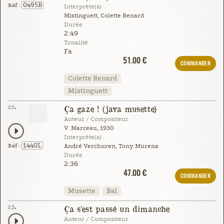
0495B
Réf :
Interprète(s)
Mistinguett, Colette Renard
Durée
2:49
Tonalité
Fa
51.00 €
COMMANDER
Colette Renard
Mistinguett
22.
Ça gaze ! (java musette)
Auteur / Compositeur
V. Marceau, 1930
Interprète(s)
1440L
Réf :
André Verchuren, Tony Murena
Durée
2:36
47.00 €
COMMANDER
Musette
Bal
23.
Ça s'est passé un dimanche
Auteur / Compositeur