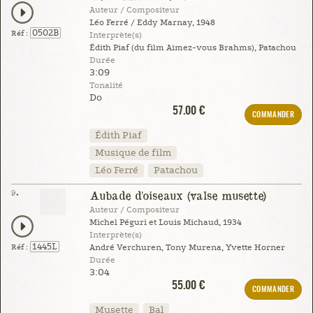
Auteur / Compositeur
Léo Ferré / Eddy Marnay, 1948
0502B
Réf :
Interprète(s)
Édith Piaf (du film Aimez-vous Brahms), Patachou
Durée
3:09
Tonalité
Do
57.00 €
COMMANDER
Édith Piaf
Musique de film
Léo Ferré
Patachou
9.
Aubade d'oiseaux (valse musette)
Auteur / Compositeur
Michel Péguri et Louis Michaud, 1934
Interprète(s)
1445L
Réf :
André Verchuren, Tony Murena, Yvette Horner
Durée
3:04
55.00 €
COMMANDER
Musette
Bal