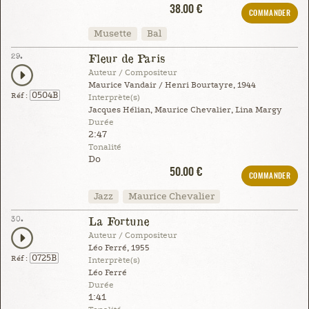
38.00 €
COMMANDER
Musette
Bal
29.
Fleur de Paris
Auteur / Compositeur
Maurice Vandair / Henri Bourtayre, 1944
0504B
Réf :
Interprète(s)
Jacques Hélian, Maurice Chevalier, Lina Margy
Durée
2:47
Tonalité
Do
50.00 €
COMMANDER
Jazz
Maurice Chevalier
30.
La Fortune
Auteur / Compositeur
Léo Ferré, 1955
0725B
Réf :
Interprète(s)
Léo Ferré
Durée
1:41