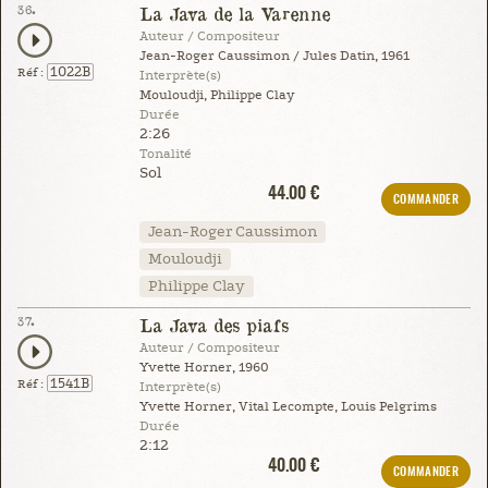
36.
La Java de la Varenne
Auteur / Compositeur
Jean-Roger Caussimon / Jules Datin, 1961
1022B
Réf :
Interprète(s)
Mouloudji, Philippe Clay
Durée
2:26
Tonalité
Sol
44.00 €
COMMANDER
Jean-Roger Caussimon
Mouloudji
Philippe Clay
37.
La Java des piafs
Auteur / Compositeur
Yvette Horner, 1960
1541B
Réf :
Interprète(s)
Yvette Horner, Vital Lecompte, Louis Pelgrims
Durée
2:12
40.00 €
COMMANDER