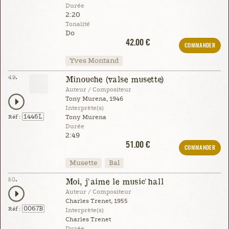
Durée
2:20
Tonalité
Do
42.00 €
COMMANDER
Yves Montand
49.
Minouche (valse musette)
Auteur / Compositeur
Tony Murena, 1946
Interprète(s)
1446L
Réf :
Tony Murena
Durée
2:49
51.00 €
COMMANDER
Musette
Bal
50.
Moi, j'aime le music'hall
Auteur / Compositeur
Charles Trenet, 1955
0067B
Réf :
Interprète(s)
Charles Trenet
Durée