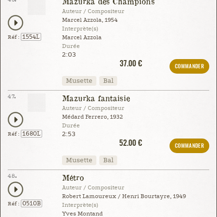
Mazurka des Champions
Auteur / Compositeur
Marcel Azzola, 1954
Interprète(s)
1554L
Réf :
Marcel Azzola
Durée
2:03
37.00 €
COMMANDER
Musette
Bal
47.
Mazurka fantaisie
Auteur / Compositeur
Médard Ferrero, 1932
Durée
2:53
1680L
Réf :
52.00 €
COMMANDER
Musette
Bal
48.
Métro
Auteur / Compositeur
Robert Lamoureux / Henri Bourtayre, 1949
0510B
Réf :
Interprète(s)
Yves Montand