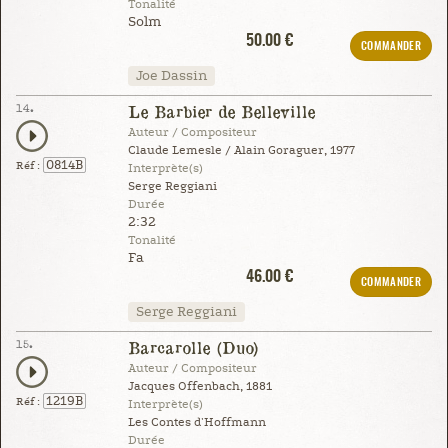
Tonalité
Solm
50.00 €
COMMANDER
Joe Dassin
14.
Le Barbier de Belleville
Auteur / Compositeur
Claude Lemesle / Alain Goraguer, 1977
0814B
Réf :
Interprète(s)
Serge Reggiani
Durée
2:32
Tonalité
Fa
46.00 €
COMMANDER
Serge Reggiani
15.
Barcarolle (Duo)
Auteur / Compositeur
Jacques Offenbach, 1881
1219B
Réf :
Interprète(s)
Les Contes d'Hoffmann
Durée