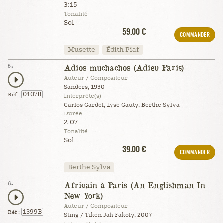
3:15
Tonalité
Sol
59.00 €
COMMANDER
Musette
Édith Piaf
5.
Adios muchachos (Adieu Paris)
Auteur / Compositeur
Sanders, 1930
0107B
Réf :
Interprète(s)
Carlos Gardel, Lyse Gauty, Berthe Sylva
Durée
2:07
Tonalité
Sol
39.00 €
COMMANDER
Berthe Sylva
6.
Africain à Paris (An Englishman In
New York)
Auteur / Compositeur
1399B
Réf :
Sting / Tiken Jah Fakoly, 2007