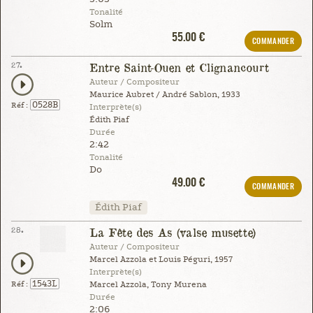
Tonalité
Solm
55.00 €
COMMANDER
27.
Entre Saint-Ouen et Clignancourt
Auteur / Compositeur
Maurice Aubret / André Sablon, 1933
0528B
Réf :
Interprète(s)
Édith Piaf
Durée
2:42
Tonalité
Do
49.00 €
COMMANDER
Édith Piaf
28.
La Fête des As (valse musette)
Auteur / Compositeur
Marcel Azzola et Louis Péguri, 1957
Interprète(s)
1543L
Réf :
Marcel Azzola, Tony Murena
Durée
2:06