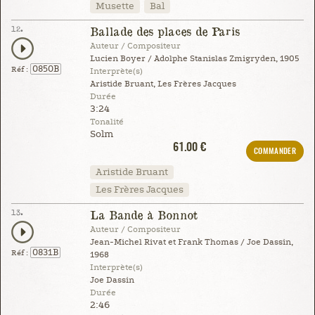
Musette
Bal
12.
Ballade des places de Paris
Auteur / Compositeur
Lucien Boyer / Adolphe Stanislas Zmigryden, 1905
0850B
Réf :
Interprète(s)
Aristide Bruant, Les Frères Jacques
Durée
3:24
Tonalité
Solm
61.00 €
COMMANDER
Aristide Bruant
Les Frères Jacques
13.
La Bande à Bonnot
Auteur / Compositeur
Jean-Michel Rivat et Frank Thomas / Joe Dassin,
0831B
Réf :
1968
Interprète(s)
Joe Dassin
Durée
2:46