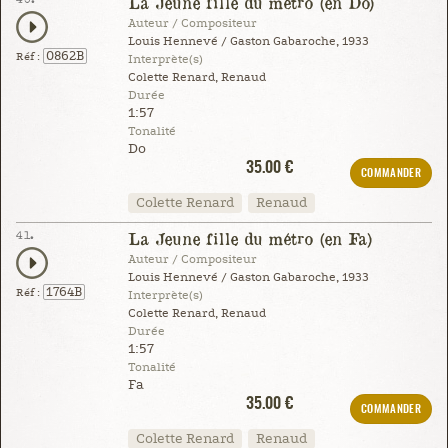
La Jeune fille du métro (en Do)
Auteur / Compositeur
Louis Hennevé / Gaston Gabaroche, 1933
0862B
Réf :
Interprète(s)
Colette Renard, Renaud
Durée
1:57
Tonalité
Do
35.00 €
COMMANDER
Colette Renard
Renaud
41.
La Jeune fille du métro (en Fa)
Auteur / Compositeur
Louis Hennevé / Gaston Gabaroche, 1933
1764B
Réf :
Interprète(s)
Colette Renard, Renaud
Durée
1:57
Tonalité
Fa
35.00 €
COMMANDER
Colette Renard
Renaud