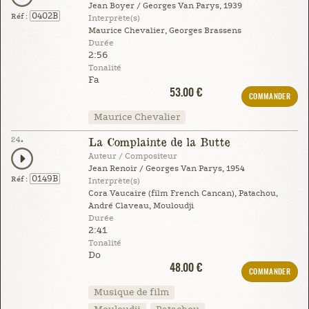
Jean Boyer / Georges Van Parys, 1939
0402B
Réf :
Interprète(s)
Maurice Chevalier, Georges Brassens
Durée
2:56
Tonalité
Fa
53.00 €
COMMANDER
Maurice Chevalier
24.
La Complainte de la Butte
Auteur / Compositeur
Jean Renoir / Georges Van Parys, 1954
0149B
Réf :
Interprète(s)
Cora Vaucaire (film French Cancan), Patachou,
André Claveau, Mouloudji
Durée
2:41
Tonalité
Do
48.00 €
COMMANDER
Musique de film