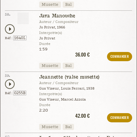
Musette
Bal
38.
Java Manouche
Auteur / Compositeur
Jo Privat, 1966
Interprète(s)
1640L
Réf :
Jo Privat
Durée
1:59
36.00 €
COMMANDER
Musette
Bal
39.
Jeannette (valse musette)
Auteur / Compositeur
Gus Viseur, Louis Ferrari, 1938
0255B
Réf :
Interprète(s)
Gus Viseur, Marcel Azzola
Durée
2:20
42.00 €
COMMANDER
Musette
Bal
40.