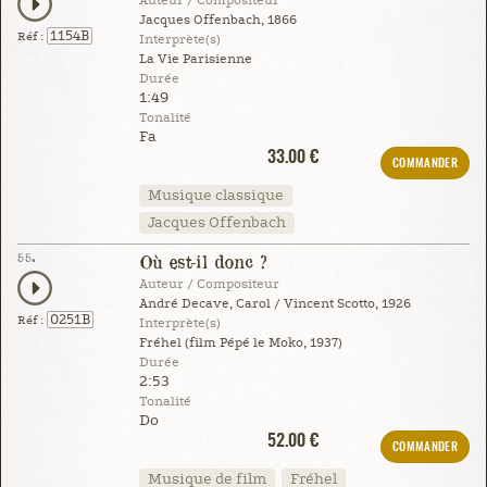
Auteur / Compositeur
Jacques Offenbach, 1866
1154B
Réf :
Interprète(s)
La Vie Parisienne
Durée
1:49
Tonalité
Fa
33.00 €
COMMANDER
Musique classique
Jacques Offenbach
55.
Où est-il donc ?
Auteur / Compositeur
André Decave, Carol / Vincent Scotto, 1926
0251B
Réf :
Interprète(s)
Fréhel (film Pépé le Moko, 1937)
Durée
2:53
Tonalité
Do
52.00 €
COMMANDER
Musique de film
Fréhel