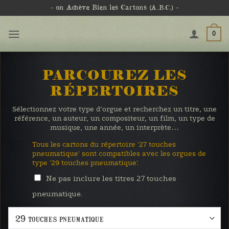
Passer
- on Achève Bien les Cartons
(A.B.C.)
-
au
contenu
0
PARCOUREZ LES
RÉPERTOIRES
Sélectionnez votre type d’orgue et recherchez un titre, une
référence, un auteur, un compositeur, un film, un type de
musique, une année, un interprète…
Tous les cartons du répertoire '27 touches
pneumatique' sont compatibles avec les orgues de
type '29 touches pneumatique'.
Ne pas inclure les titres 27 touches
pneumatique.