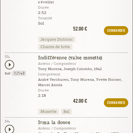
s'éveille)
Durée
2:52
Tonalité
Sol
52.00 €
COMMANDER
Jacques Dutronc
Chants de lutte
33.
Indifférence (valse musette)
Auteur / Compositeur
Tony Murena, Joseph Colombo, 1942
0254B
Réf :
Interprète(s)
André Verchuren, Tony Murena, Yvette Horner,
Marcel Azzola
Durée
2:18
42.00 €
COMMANDER
Musette
Bal
34.
Irma la douce
Auteur / Compositeur