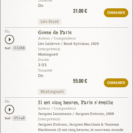
Tonalité
Do
31.00 €
COMMANDER
Léo Ferré
31.
Gosse de Paris
Auteur / Compositeur
Léo Lelièvre / René Sylviano, 1929
0328B
Réf :
Interprète(s)
Mistinguett
Durée
3:03
Tonalité
Do
55.00 €
COMMANDER
Mistinguett
32.
Il est cinq heures, Paris s'éveille
Auteur / Compositeur
Jacques Lanzmann / Jacques Dutronc, 1968
0514B
Réf :
Interprète(s)
Jacques Dutronc, Jacques Marchais & Vanessa
Hachloum (Il est cinq heures, le nouveau monde