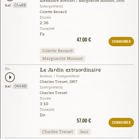
Alexandre Breffort / Marguerite Monnot, 1956
0148B
Réf :
Interprète(s)
Colette Renard
Durée
2:36
Tonalité
Fa
47.00 €
COMMANDER
Colette Renard
Marguerite Monnot
35.
Le Jardin extraordinaire
Auteur / Compositeur
Charles Trenet, 1957
0668B
Réf :
Interprète(s)
Charles Trenet
Durée
3:10
Tonalité
Do
57.00 €
COMMANDER
Charles Trenet
Jazz