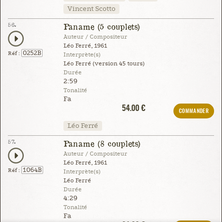
Vincent Scotto
56.
Paname (5 couplets)
Auteur / Compositeur
Léo Ferré, 1961
0252B
Réf :
Interprète(s)
Léo Ferré (version 45 tours)
Durée
2:59
Tonalité
Fa
54.00 €
COMMANDER
Léo Ferré
57.
Paname (8 couplets)
Auteur / Compositeur
Léo Ferré, 1961
1064B
Réf :
Interprète(s)
Léo Ferré
Durée
4:29
Tonalité
Fa