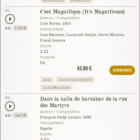
Mouloudji
Patachou
25.
C'est Magnifique (It's Magnificent)
Auteur / Compositeur
Cole Porter, 1953
1290B
Réf :
Interprète(s)
Luis Mariano, Lucienne Delyle, Dario Moreno,
Frank Sinatra
Durée
2:21
Tonalité
Fa
42.00 €
COMMANDER
Jazz
Lucienne Delyle
Luis Mariano
26.
Dans la salle du bar-tabac de la rue
des Martyrs
Auteur / Compositeur
0403B
Réf :
François Hadji-Lazaro, 1990
Interprète(s)
Pigalle
Durée
3:03