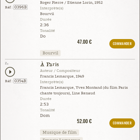
Roger Pierre / Etienne Lorin, 1952
0396B
Réf :
Interprète(s)
Bourvil
Durée
2:36
Tonalité
Do
47.00 €
COMMANDER
Bourvil
2.
À Paris
Auteur / Compositeur
Francis Lemarque, 1949
0354B
Réf :
Interprète(s)
Francis Lemarque, Yves Montand (du film Paris
chante toujours), Line Renaud
Durée
2:53
Tonalité
Dom
52.00 €
COMMANDER
Musique de film