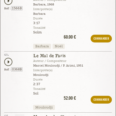
Barbara, 1968
1566B
Réf :
Interprète(s)
Barbara
Durée
3:17
Tonalité
Solm
60.00 €
COMMANDER
Barbara
Noël
45.
Le Mal de Paris
Auteur / Compositeur
Marcel Mouloudji / P. Arimi, 1951
0368B
Réf :
Interprète(s)
Mouloudji
Durée
2:37
Tonalité
Sol
52.00 €
COMMANDER
Mouloudji
46.