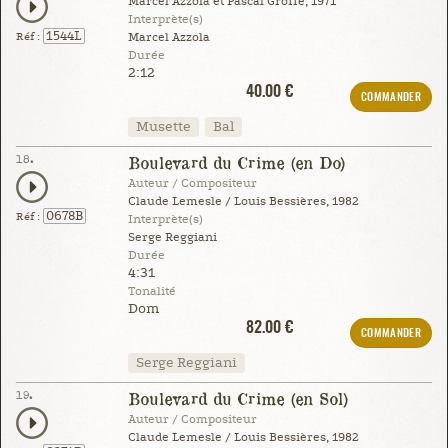
Marcel Azzola et Pascal Groffe, 1971
Interprète(s)
1544L
Réf :
Marcel Azzola
Durée
2:12
40.00 €
COMMANDER
Musette
Bal
18.
Boulevard du Crime (en Do)
Auteur / Compositeur
Claude Lemesle / Louis Bessières, 1982
0678B
Réf :
Interprète(s)
Serge Reggiani
Durée
4:31
Tonalité
Dom
82.00 €
COMMANDER
Serge Reggiani
19.
Boulevard du Crime (en Sol)
Auteur / Compositeur
Claude Lemesle / Louis Bessières, 1982