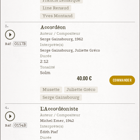
Francis Lemarque
Line Renaud
Yves Montand
3.
Accordéon
Auteur / Compositeur
Serge Gainsbourg, 1962
0117B
Réf :
Interprète(s)
Serge Gainsbourg, Juliette Gréco
Durée
2:12
Tonalité
Solm
40.00 €
COMMANDER
Musette
Juliette Gréco
Serge Gainsbourg
4.
L'Accordéoniste
Auteur / Compositeur
Michel Emer, 1942
0154B
Réf :
Interprète(s)
Édith Piaf
Durée