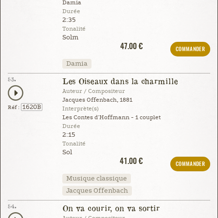
Damia
Durée
2:35
Tonalité
Solm
47.00 €
COMMANDER
Damia
53.
Les Oiseaux dans la charmille
Auteur / Compositeur
Jacques Offenbach, 1881
1620B
Réf :
Interprète(s)
Les Contes d'Hoffmann - 1 couplet
Durée
2:15
Tonalité
Sol
41.00 €
COMMANDER
Musique classique
Jacques Offenbach
54.
On va courir, on va sortir