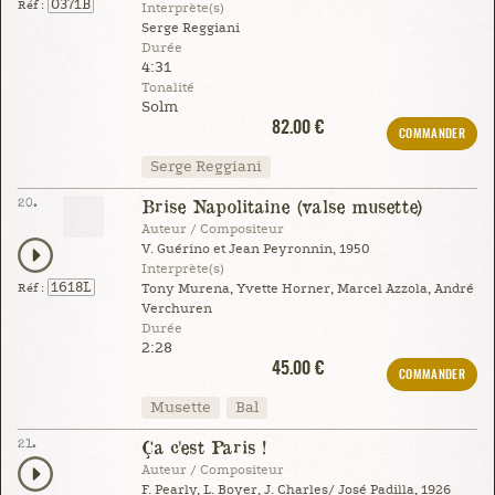
0371B
Réf :
Interprète(s)
Serge Reggiani
Durée
4:31
Tonalité
Solm
82.00 €
COMMANDER
Serge Reggiani
20.
Brise Napolitaine (valse musette)
Auteur / Compositeur
V. Guérino et Jean Peyronnin, 1950
Interprète(s)
1618L
Réf :
Tony Murena, Yvette Horner, Marcel Azzola, André
Verchuren
Durée
2:28
45.00 €
COMMANDER
Musette
Bal
21.
Ça c'est Paris !
Auteur / Compositeur
F. Pearly, L. Boyer, J. Charles/ José Padilla, 1926