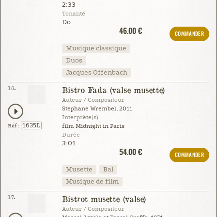
2:33
Tonalité
Do
46.00 €
COMMANDER
Musique classique
Duos
Jacques Offenbach
16.
Bistro Fada (valse musette)
Auteur / Compositeur
Stephane Wrembel, 2011
Interprète(s)
1635L
Réf :
film Midnight in Paris
Durée
3:01
54.00 €
COMMANDER
Musette
Bal
Musique de film
17.
Bistrot musette (valse)
Auteur / Compositeur