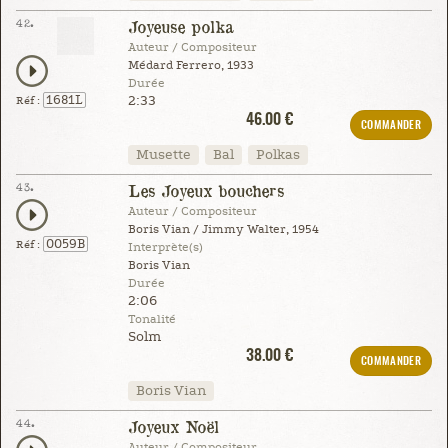
42.
Joyeuse polka
Auteur / Compositeur
Médard Ferrero, 1933
Durée
2:33
1681L
Réf :
46.00 €
COMMANDER
Musette
Bal
Polkas
43.
Les Joyeux bouchers
Auteur / Compositeur
Boris Vian / Jimmy Walter, 1954
0059B
Réf :
Interprète(s)
Boris Vian
Durée
2:06
Tonalité
Solm
38.00 €
COMMANDER
Boris Vian
44.
Joyeux Noël
Auteur / Compositeur