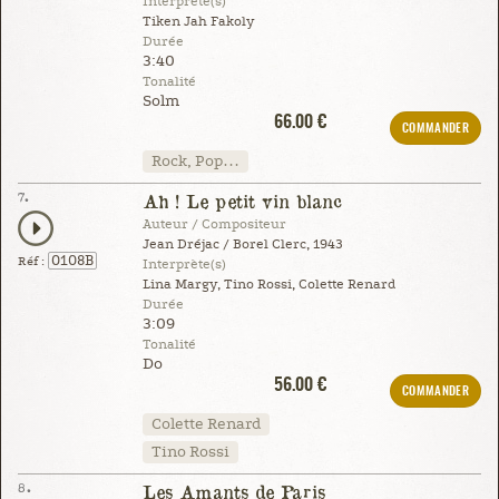
Interprète(s)
Tiken Jah Fakoly
Durée
3:40
Tonalité
Solm
66.00 €
COMMANDER
Rock, Pop…
7.
Ah ! Le petit vin blanc
Auteur / Compositeur
Jean Dréjac / Borel Clerc, 1943
0108B
Réf :
Interprète(s)
Lina Margy, Tino Rossi, Colette Renard
Durée
3:09
Tonalité
Do
56.00 €
COMMANDER
Colette Renard
Tino Rossi
8.
Les Amants de Paris