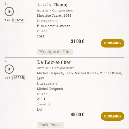
6.
Lara's Theme
Auteur / Compositeur
Maurice Jarre , 1965
0025B
Réf :
Interprète(s)
film Docteur Jivago
Durée
1:41
31.00 €
COMMANDER
Musique de film
7.
Le Loir-et-Cher
Auteur / Compositeur
Michel Delpech, Jean-Michel Rivat / Michel Pelay,
1653B
Réf :
1977
Interprète(s)
Michel Delpech
Durée
2:39
Tonalité
Do
48.00 €
COMMANDER
Rock, Pop…