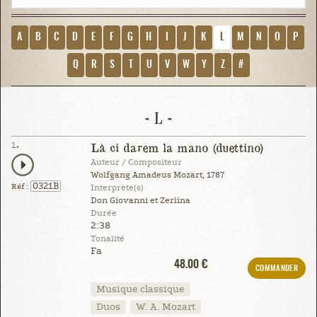
A
B
C
D
E
F
G
H
I
J
K
L
M
N
O
P
Q
R
S
T
U
V
W
Y
Z
#
- L -
1.
Là ci darem la mano (duettino)
Auteur / Compositeur
Wolfgang Amadeus Mozart, 1787
0321B
Réf :
Interprète(s)
Don Giovanni et Zerlina
Durée
2:38
Tonalité
Fa
48.00 €
COMMANDER
Musique classique
Duos
W. A. Mozart