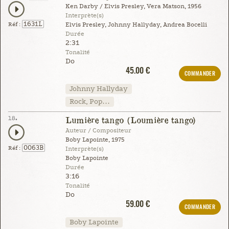
Ken Darby / Elvis Presley, Vera Matson, 1956
Interprète(s)
1631L
Réf :
Elvis Presley, Johnny Hallyday, Andrea Bocelli
Durée
2:31
Tonalité
Do
45.00 €
COMMANDER
Johnny Hallyday
Rock, Pop…
18.
Lumière tango (Loumière tango)
Auteur / Compositeur
Boby Lapointe, 1975
0063B
Réf :
Interprète(s)
Boby Lapointe
Durée
3:16
Tonalité
Do
59.00 €
COMMANDER
Boby Lapointe