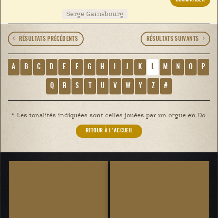
Serge Gainsbourg
RÉSULTATS PRÉCÉDENTS
RÉSULTATS SUIVANTS
A
B
C
D
E
F
G
H
I
J
K
L
M
N
O
P
Q
R
S
T
U
V
W
Y
Z
#
* Les tonalités indiquées sont celles jouées par un orgue en Do.
RETOUR À L'ACCUEIL