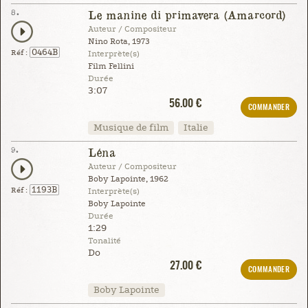
8.
Le manine di primavera (Amarcord)
Auteur / Compositeur
Nino Rota, 1973
0464B
Réf :
Interprète(s)
Film Fellini
Durée
3:07
56.00 €
COMMANDER
Musique de film
Italie
9.
Léna
Auteur / Compositeur
Boby Lapointe, 1962
1193B
Réf :
Interprète(s)
Boby Lapointe
Durée
1:29
Tonalité
Do
27.00 €
COMMANDER
Boby Lapointe