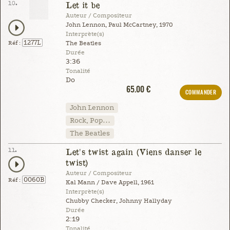
10.
Let it be
Auteur / Compositeur
John Lennon, Paul McCartney, 1970
Interprète(s)
1277L
Réf :
The Beatles
Durée
3:36
Tonalité
Do
65.00 €
COMMANDER
John Lennon
Rock, Pop…
The Beatles
11.
Let's twist again (Viens danser le
twist)
Auteur / Compositeur
0060B
Réf :
Kal Mann / Dave Appell, 1961
Interprète(s)
Chubby Checker, Johnny Hallyday
Durée
2:19
Tonalité