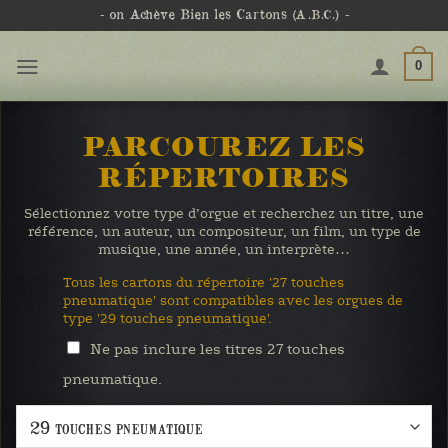
Passer
- on Achève Bien les Cartons
(A.B.C.)
-
au
contenu
0
PARCOUREZ LES
RÉPERTOIRES
Sélectionnez votre type d’orgue et recherchez un titre, une
référence, un auteur, un compositeur, un film, un type de
musique, une année, un interprète…
Tous les cartons du répertoire '27 touches
pneumatique' sont compatibles avec les orgues de
type '29 touches pneumatique'.
Ne pas inclure les titres 27 touches
pneumatique.