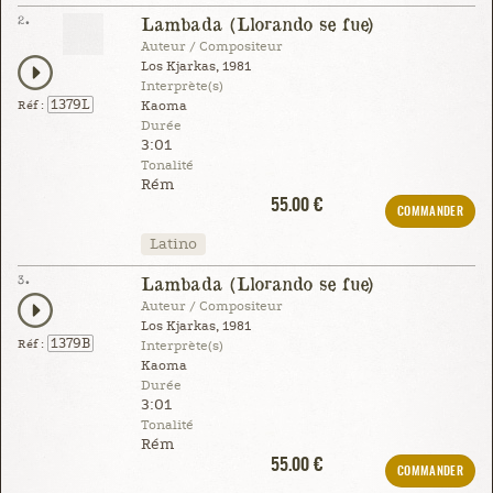
2.
Lambada (Llorando se fue)
Auteur / Compositeur
Los Kjarkas, 1981
Interprète(s)
1379L
Réf :
Kaoma
Durée
3:01
Tonalité
Rém
55.00 €
COMMANDER
Latino
3.
Lambada (Llorando se fue)
Auteur / Compositeur
Los Kjarkas, 1981
1379B
Réf :
Interprète(s)
Kaoma
Durée
3:01
Tonalité
Rém
55.00 €
COMMANDER