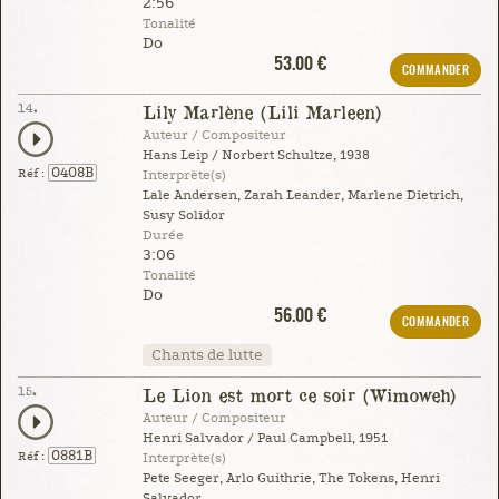
2:56
Tonalité
Do
53.00 €
COMMANDER
14.
Lily Marlène (Lili Marleen)
Auteur / Compositeur
Hans Leip / Norbert Schultze, 1938
0408B
Réf :
Interprète(s)
Lale Andersen, Zarah Leander, Marlene Dietrich,
Susy Solidor
Durée
3:06
Tonalité
Do
56.00 €
COMMANDER
Chants de lutte
15.
Le Lion est mort ce soir (Wimoweh)
Auteur / Compositeur
Henri Salvador / Paul Campbell, 1951
0881B
Réf :
Interprète(s)
Pete Seeger, Arlo Guithrie, The Tokens, Henri
Salvador