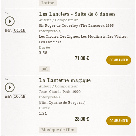
Latino
4.
Les Lanciers - Suite de 5 danses
Auteur / Compositeur
Sir Roger de Coverley (The Lancers), 1695
0451B
Réf :
Interprète(s)
Les Tiroirs, Les Lignes, Les Moulinets, Les Visites,
Les Lanciers
Durée
3:58
71.00 €
COMMANDER
Bal
5.
La Lanterne magique
Auteur / Compositeur
Jean-Claude Petit, 1990
1054B
Réf :
Interprète(s)
(film Cyrano de Bergerac)
Durée
1:31
28.00 €
COMMANDER
Musique de film