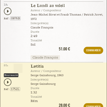
19.
Le Lundi au soleil
Auteur / Compositeur
Jean-Michel Rivat et Frank Thomas / Patrick Juvet,
0876B
Réf :
1972
Interprète(s)
Claude François
Durée
2:49
Tonalité
Sol
51.00 €
COMMANDER
Claude François
20.
Lætitia
Auteur / Compositeur
Nouveauté
Serge Gainsbourg, 1963
Interprète(s)
Serge Gainsbourg
Durée
1752L
Réf :
1:32
Tonalité
Rém
28.00 €
COMMANDER