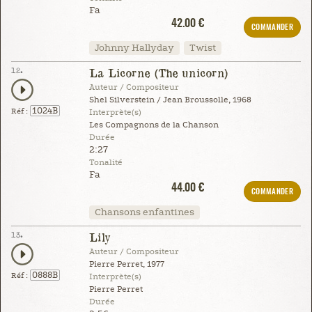
Fa
42.00 €
COMMANDER
Johnny Hallyday
Twist
12.
La Licorne (The unicorn)
Auteur / Compositeur
Shel Silverstein / Jean Broussolle, 1968
1024B
Réf :
Interprète(s)
Les Compagnons de la Chanson
Durée
2:27
Tonalité
Fa
44.00 €
COMMANDER
Chansons enfantines
13.
Lily
Auteur / Compositeur
Pierre Perret, 1977
0888B
Réf :
Interprète(s)
Pierre Perret
Durée