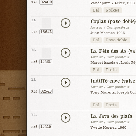
0240B
Réf :
Vandeputte / Acker, 1933
Bal
Polkas
11.
Coplas (paso doble)
Auteur / Compositeur
1664L
Réf :
Juan Mostazo, 1946
Bal
Paso doble
12.
La Fête des As (va
Auteur / Compositeur
1543L
Réf :
Marcel Azzola et Louis Pé
Bal
Paris
13.
Indifférence (valse
Auteur / Compositeur
0254B
Réf :
Tony Murena, Joseph Col
Bal
Paris
14.
La Java des piafs
Auteur / Compositeur
1541B
Réf :
Yvette Horner, 1960