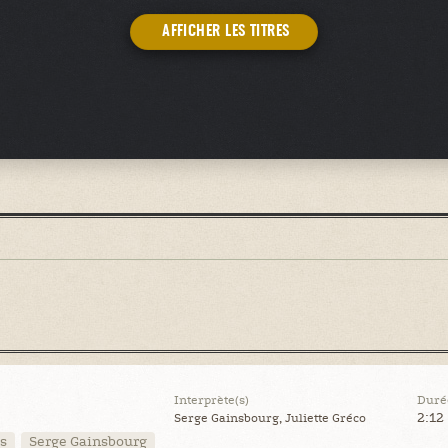
AFFICHER LES TITRES
Interprète(s)
Duré
2:12
Serge Gainsbourg, Juliette Gréco
s
Serge Gainsbourg