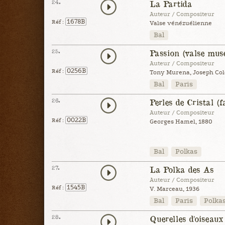
24.
La Partida
Auteur / Compositeur
1678B
Réf :
Valse vénézuélienne
Bal
25.
Passion (valse muse
Auteur / Compositeur
0256B
Réf :
Tony Murena, Joseph Col
Bal
Paris
26.
Perles de Cristal (f
Auteur / Compositeur
0022B
Réf :
Georges Hamel, 1880
Bal
Polkas
27.
La Polka des As
Auteur / Compositeur
1545B
Réf :
V. Marceau, 1936
Bal
Paris
Polka
28.
Querelles d'oiseaux 