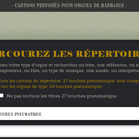
- CARTONS PERFORÉS POUR ORGUES DE BARBARIE -
RCOUREZ LES RÉPERTOI
nez votre type d’orgue et recherchez un titre, une référence, un 
mpositeur, un film, un type de musique, une année, un interprè
Tous les cartons du répertoire '27 touches pneumatique' sont comp
avec les orgues de type '29 touches pneumatique'.
Ne pas inclure les titres 27 touches pneumatique.