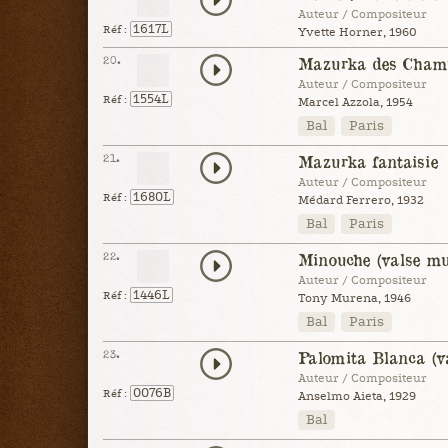
Auteur / Compositeur
1617L
Réf :
Yvette Horner, 1960
20.
Mazurka des Cham
Auteur / Compositeur
1554L
Réf :
Marcel Azzola, 1954
Bal
Paris
21.
Mazurka fantaisie
Auteur / Compositeur
1680L
Réf :
Médard Ferrero, 1932
Bal
Paris
22.
Minouche (valse mu
Auteur / Compositeur
1446L
Réf :
Tony Murena, 1946
Bal
Paris
23.
Palomita Blanca (v
Auteur / Compositeur
0076B
Réf :
Anselmo Aieta, 1929
Bal