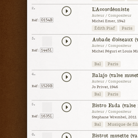
2.
L'Accordéoniste
Auteur / Compositeur
0154B
Réf :
Michel Emer, 1942
Édith Piaf
Paris
3.
Aubade d'oiseaux (
Auteur / Compositeur
1445L
Réf :
Michel Péguri et Louis M
Bal
Paris
4.
Balajo (valse muset
Auteur / Compositeur
1529B
Réf :
Jo Privat, 1946
Bal
Paris
5.
Bistro Fada (valse 
Auteur / Compositeur
1635L
Réf :
Stephane Wrembel, 2011
Bal
Musique de fi
6.
Bistrot musette (va