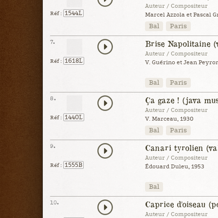
Auteur / Compositeur
1544L
Réf :
Marcel Azzola et Pascal Gr
Bal
Paris
7.
Brise Napolitaine (
Auteur / Compositeur
1618L
Réf :
V. Guérino et Jean Peyro
Bal
Paris
8.
Ça gaze ! (java mus
Auteur / Compositeur
1440L
Réf :
V. Marceau, 1930
Bal
Paris
9.
Canari tyrolien (va
Auteur / Compositeur
1555B
Réf :
Édouard Duleu, 1953
Bal
10.
Caprice d'oiseau (p
Auteur / Compositeur