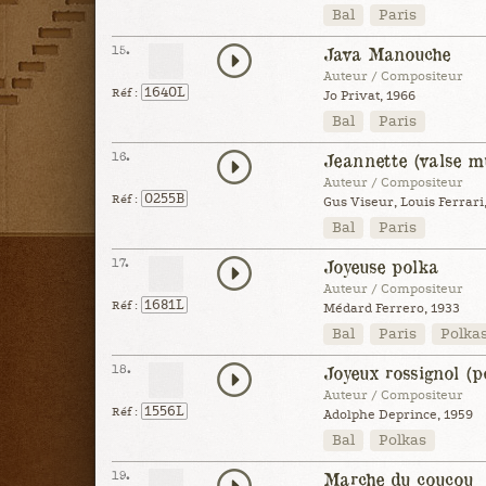
Bal
Paris
15.
Java Manouche
Auteur / Compositeur
1640L
Réf :
Jo Privat, 1966
Bal
Paris
16.
Jeannette (valse m
Auteur / Compositeur
0255B
Réf :
Gus Viseur, Louis Ferrari
Bal
Paris
17.
Joyeuse polka
Auteur / Compositeur
1681L
Réf :
Médard Ferrero, 1933
Bal
Paris
Polka
18.
Joyeux rossignol (p
Auteur / Compositeur
1556L
Réf :
Adolphe Deprince, 1959
Bal
Polkas
19.
Marche du coucou