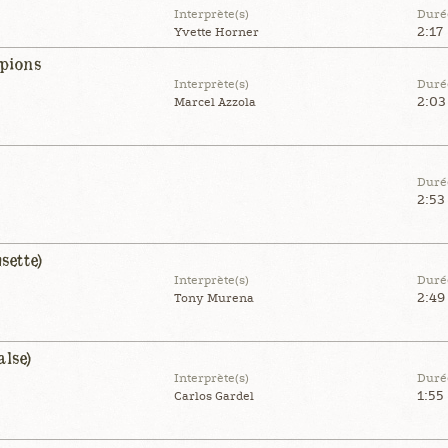
Interprète(s)
Duré
2:17
Yvette Horner
pions
Interprète(s)
Duré
2:03
Marcel Azzola
Duré
2:53
sette)
Interprète(s)
Duré
2:49
Tony Murena
alse)
Interprète(s)
Duré
1:55
Carlos Gardel