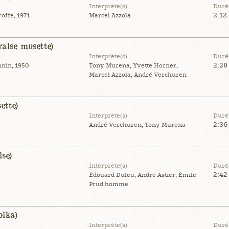
Interprète(s)
Duré
2:12
offe, 1971
Marcel Azzola
valse musette)
Interprète(s)
Duré
2:28
nnin, 1950
Tony Murena, Yvette Horner,
Marcel Azzola, André Verchuren
ette)
Interprète(s)
Duré
2:36
André Verchuren, Tony Murena
lse)
Interprète(s)
Duré
2:42
Édouard Duleu, André Astier, Émile
Prud'homme
olka)
Interprète(s)
Duré