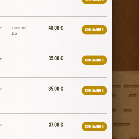
48.00 €
e
Tonalité
COMMANDER
Do
35.00 €
e
COMMANDER
35.00 €
e
COMMANDER
37.00 €
e
COMMANDER