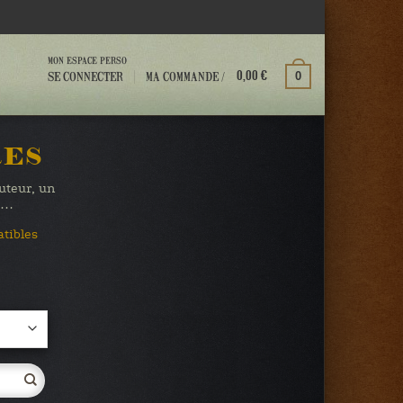
MON ESPACE PERSO
MA COMMANDE /
SE CONNECTER
0
0,00
€
RES
auteur, un
te…
atibles