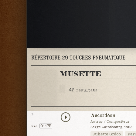
RÉPERTOIRE 29 TOUCHES PNEUMATIQUE
MUSETTE
42
résultats
1.
Accordéon
Auteur / Compositeur
0117B
Réf :
Serge Gainsbourg, 1962
Juliette Gréco
Pari