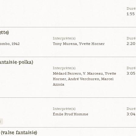
Duré
1:55
tte)
Interprète(s)
Duré
2:20
ombo, 1942
Tony Murena, Yvette Horner
antaisie-polka)
Interprète(s)
Duré
3:05
Médard Ferrero, V. Marceau, Yvette
Horner, André Verchuren, Marcel
Azzola
Interprète(s)
Duré
3:04
Émile Prud'Homme
s
(valse fantaisie)