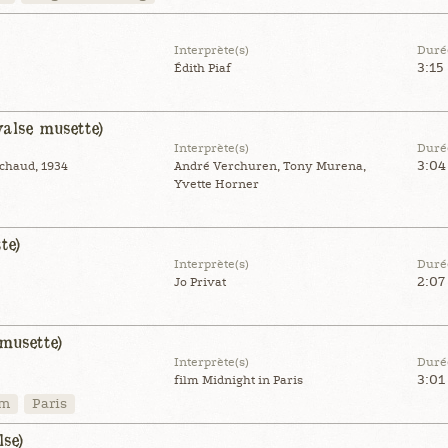
Interprète(s)
Duré
3:15
Édith Piaf
valse musette)
Interprète(s)
Duré
3:04
ichaud, 1934
André Verchuren, Tony Murena,
Yvette Horner
te)
Interprète(s)
Duré
2:07
Jo Privat
musette)
Interprète(s)
Duré
3:01
film Midnight in Paris
lm
Paris
lse)