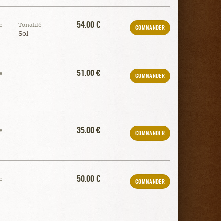
54.00 €
e
Tonalité
COMMANDER
Sol
51.00 €
e
COMMANDER
35.00 €
e
COMMANDER
50.00 €
e
COMMANDER