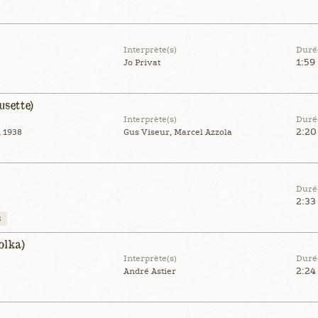
Interprète(s)
Duré
1:59
Jo Privat
usette)
Interprète(s)
Duré
2:20
, 1938
Gus Viseur, Marcel Azzola
Duré
2:33
s
olka)
Interprète(s)
Duré
2:24
André Astier