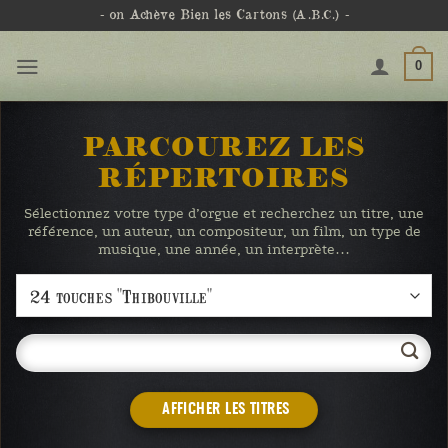
Passer
- on Achève Bien les Cartons
(A.B.C.)
-
au
contenu
0
PARCOUREZ LES
RÉPERTOIRES
Sélectionnez votre type d’orgue et recherchez un titre, une
référence, un auteur, un compositeur, un film, un type de
musique, une année, un interprète…
AFFICHER LES TITRES