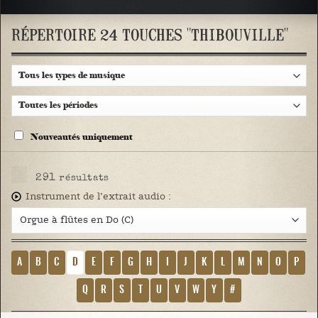
RÉPERTOIRE 24 TOUCHES "THIBOUVILLE"
Nouveautés uniquement
291
résultats
Instrument de l’extrait audio :
A
B
C
D
E
F
G
H
I
J
K
L
M
N
O
P
Q
R
S
T
U
V
W
Y
#