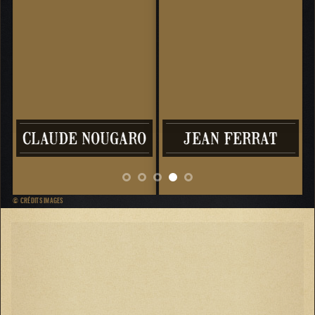
E
CLAUDE NOUGARO
JEAN FERRAT
© CRÉDITS IMAGES