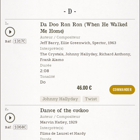
- D -
1.
Da Doo Ron Ron (When He Walked
Me Home)
Auteur / Compositeur
1317C
Réf :
Jeff Barry, Ellie Greenwich, Spector, 1963
Interprète(s)
The Crystals, Johnny Hallyday, Richard Anthony,
Frank Alamo
Durée
2:08
Tonalité
Do
46.00 €
COMMANDER
Johnny Hallyday
Twist
2.
Dance of the cuckoo
Auteur / Compositeur
Marvin Hatley, 1929
1068C
Réf :
Interprète(s)
Films de Laurel et Hardy
Durée