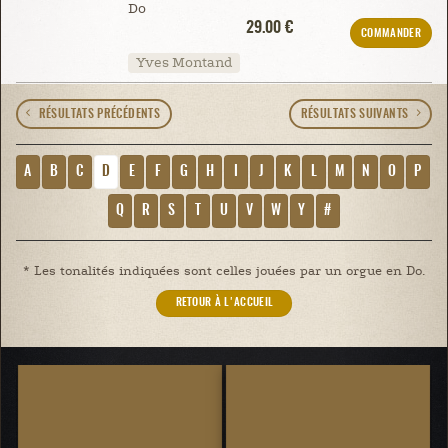
Do
29.00 €
COMMANDER
Yves Montand
RÉSULTATS PRÉCÉDENTS
RÉSULTATS SUIVANTS
A
B
C
D
E
F
G
H
I
J
K
L
M
N
O
P
Q
R
S
T
U
V
W
Y
#
* Les tonalités indiquées sont celles jouées par un orgue en Do.
RETOUR À L'ACCUEIL