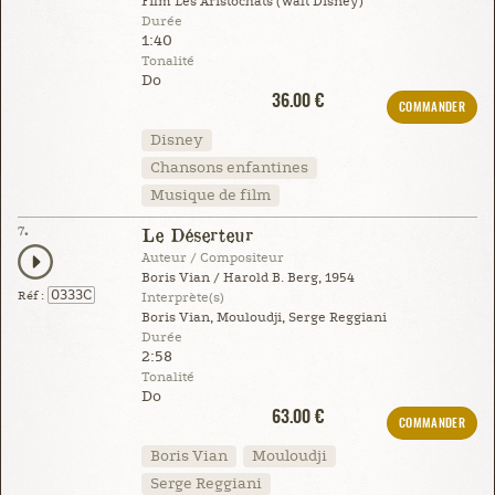
Film Les Aristochats (Walt Disney)
Durée
1:40
Tonalité
Do
36.00 €
COMMANDER
Disney
Chansons enfantines
Musique de film
7.
Le Déserteur
Auteur / Compositeur
Boris Vian / Harold B. Berg, 1954
0333C
Réf :
Interprète(s)
Boris Vian, Mouloudji, Serge Reggiani
Durée
2:58
Tonalité
Do
63.00 €
COMMANDER
Boris Vian
Mouloudji
Serge Reggiani