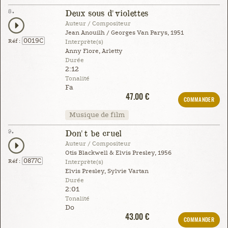
8.
Deux sous d'violettes
Auteur / Compositeur
Jean Anouilh / Georges Van Parys, 1951
0019C
Réf :
Interprète(s)
Anny Flore, Arletty
Durée
2:12
Tonalité
Fa
47.00 €
COMMANDER
Musique de film
9.
Don't be cruel
Auteur / Compositeur
Otis Blackwell & Elvis Presley, 1956
0877C
Réf :
Interprète(s)
Elvis Presley, Sylvie Vartan
Durée
2:01
Tonalité
Do
43.00 €
COMMANDER