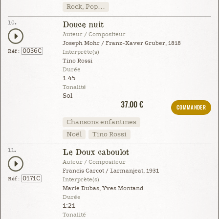
Rock, Pop…
10.
Douce nuit
Auteur / Compositeur
Joseph Mohr / Franz-Xaver Gruber, 1818
0036C
Réf :
Interprète(s)
Tino Rossi
Durée
1:45
Tonalité
Sol
37.00 €
COMMANDER
Chansons enfantines
Noël
Tino Rossi
11.
Le Doux caboulot
Auteur / Compositeur
Francis Carcot / Larmanjeat, 1931
0171C
Réf :
Interprète(s)
Marie Dubas, Yves Montand
Durée
1:21
Tonalité