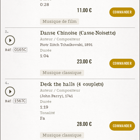
0:28
11.00 €
COMMANDER
Musique de film
3.
Danse Chinoise (Casse-Noisette)
Auteur / Compositeur
Piotr Ilitch Tchaïkovski, 1891
0165C
Réf :
Durée
1:04
23.00 €
COMMANDER
Musique classique
4.
Deck the halls (4 couplets)
Auteur / Compositeur
(John Parry), 1741
1567C
Réf :
Durée
1:19
Tonalité
Fa
28.00 €
COMMANDER
Musique classique