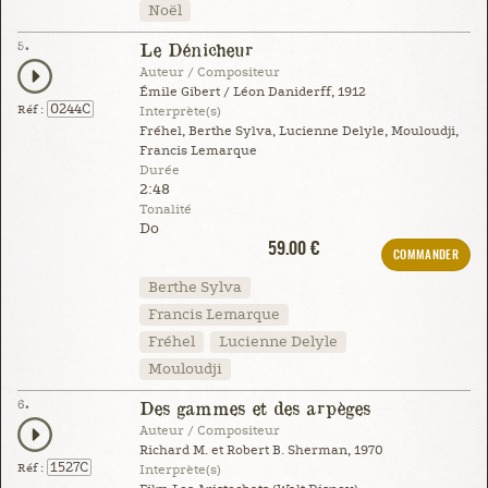
Noël
5.
Le Dénicheur
Auteur / Compositeur
Émile Gibert / Léon Daniderff, 1912
0244C
Réf :
Interprète(s)
Fréhel, Berthe Sylva, Lucienne Delyle, Mouloudji,
Francis Lemarque
Durée
2:48
Tonalité
Do
59.00 €
COMMANDER
Berthe Sylva
Francis Lemarque
Fréhel
Lucienne Delyle
Mouloudji
6.
Des gammes et des arpèges
Auteur / Compositeur
Richard M. et Robert B. Sherman, 1970
1527C
Réf :
Interprète(s)