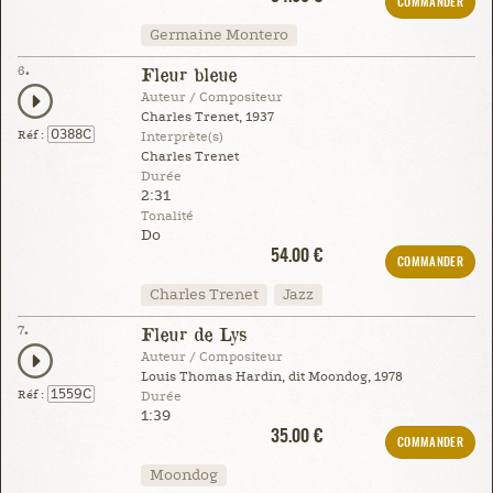
COMMANDER
Germaine Montero
6.
Fleur bleue
Auteur / Compositeur
Charles Trenet, 1937
0388C
Réf :
Interprète(s)
Charles Trenet
Durée
2:31
Tonalité
Do
54.00 €
COMMANDER
Charles Trenet
Jazz
7.
Fleur de Lys
Auteur / Compositeur
Louis Thomas Hardin, dit Moondog, 1978
1559C
Réf :
Durée
1:39
35.00 €
COMMANDER
Moondog