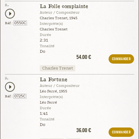
8.
La Folle complainte
Auteur / Compositeur
Charles Trenet, 1945
0550C
Réf :
Interprète(s)
Charles Trenet
Durée
2:31
Tonalité
Do
54.00 €
COMMANDER
Charles Trenet
9.
La Fortune
Auteur / Compositeur
Léo Ferré, 1955
0725C
Réf :
Interprète(s)
Léo Ferré
Durée
1:41
Tonalité
Do
36.00 €
COMMANDER