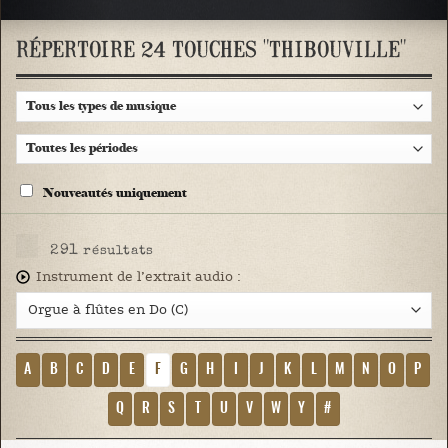
RÉPERTOIRE 24 TOUCHES "THIBOUVILLE"
Nouveautés uniquement
291
résultats
Instrument de l’extrait audio :
A
B
C
D
E
F
G
H
I
J
K
L
M
N
O
P
Q
R
S
T
U
V
W
Y
#