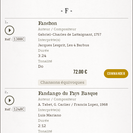
- F -
1.
Fanchon
Auteur / Compositeur
Gabriel-Charles de Lattaignant, 1757
1388C
Réf :
Interprète(s)
Jacques Lesprit, Les 4 Barbus
Durée
3:24
Tonalité
Do
72.00 €
COMMANDER
Chansons équivoques
2.
Fandango du Pays Basque
Auteur / Compositeur
A. Tabet, G. Carlier / Francis Lopez, 1968
1248C
Réf :
Interprète(s)
Luis Mariano
Durée
2:12
Tonalité