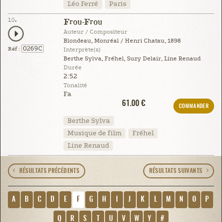
Léo Ferré
Paris
10.
Frou-Frou
Auteur / Compositeur
Blondeau, Monréal / Henri Chatau, 1898
0269C
Réf :
Interprète(s)
Berthe Sylva, Fréhel, Suzy Delair, Line Renaud
Durée
2:52
Tonalité
Fa
61.00 €
COMMANDER
Berthe Sylva
Musique de film
Fréhel
Line Renaud
RÉSULTATS PRÉCÉDENTS
RÉSULTATS SUIVANTS
A
B
C
D
E
F
G
H
I
J
K
L
M
N
O
P
Q
R
S
T
U
V
W
Y
#