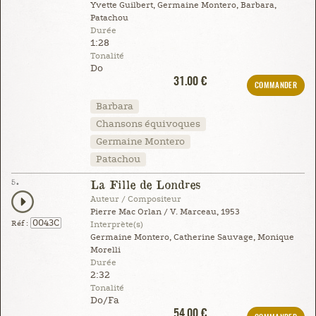
Yvette Guilbert, Germaine Montero, Barbara,
Patachou
Durée
1:28
Tonalité
Do
31.00 €
COMMANDER
Barbara
Chansons équivoques
Germaine Montero
Patachou
5.
La Fille de Londres
Auteur / Compositeur
Pierre Mac Orlan / V. Marceau, 1953
0043C
Réf :
Interprète(s)
Germaine Montero, Catherine Sauvage, Monique
Morelli
Durée
2:32
Tonalité
Do/Fa
54.00 €