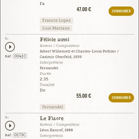
Fa
47.00 €
COMMANDER
Francis Lopez
Luis Mariano
3.
Félicie aussi
Auteur / Compositeur
Albert Willemetz et Charles-Louis Pothier /
0041C
Réf :
Casimir Oberfeld, 1939
Interprète(s)
Fernandel
Durée
2:35
Tonalité
Do
55.00 €
COMMANDER
Fernandel
4.
Le Fiacre
Auteur / Compositeur
Léon Xanrof, 1888
0173C
Réf :
Interprète(s)