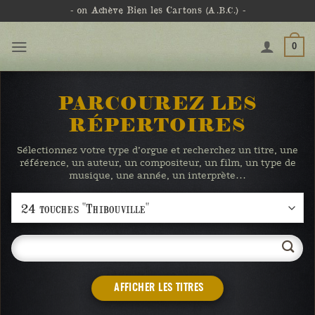
Passer
- on Achève Bien les Cartons
(A.B.C.)
-
au
contenu
0
PARCOUREZ LES
RÉPERTOIRES
Sélectionnez votre type d’orgue et recherchez un titre, une
référence, un auteur, un compositeur, un film, un type de
musique, une année, un interprète…
AFFICHER LES TITRES