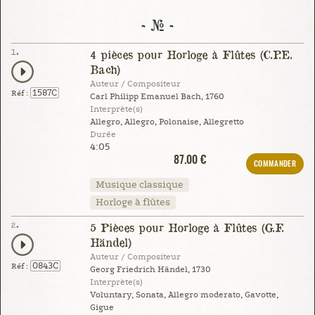
- # -
1.
4 pièces pour Horloge à Flûtes (C.P.E.
Bach)
Auteur / Compositeur
1587C
Réf :
Carl Philipp Emanuel Bach, 1760
Interprète(s)
Allegro, Allegro, Polonaise, Allegretto
Durée
4:05
87.00 €
COMMANDER
Musique classique
Horloge à flûtes
2.
5 Pièces pour Horloge à Flûtes (G.F.
Händel)
Auteur / Compositeur
0843C
Réf :
Georg Friedrich Händel, 1730
Interprète(s)
Voluntary, Sonata, Allegro moderato, Gavotte,
Gigue