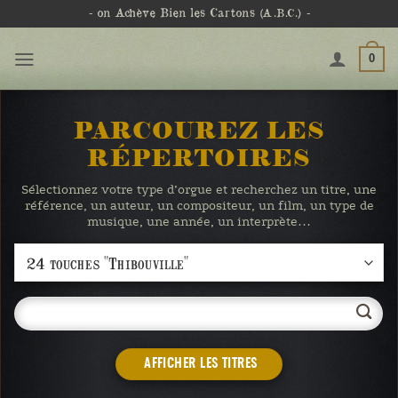
Passer
- on Achève Bien les Cartons
(A.B.C.)
-
au
contenu
0
PARCOUREZ LES
RÉPERTOIRES
Sélectionnez votre type d’orgue et recherchez un titre, une
référence, un auteur, un compositeur, un film, un type de
musique, une année, un interprète…
AFFICHER LES TITRES