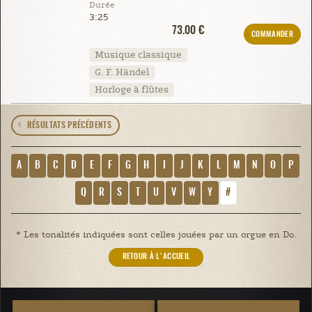
Durée
3:25
73.00 €
COMMANDER
Musique classique
G. F. Händel
Horloge à flûtes
RÉSULTATS PRÉCÉDENTS
A
B
C
D
E
F
G
H
I
J
K
L
M
N
O
P
Q
R
S
T
U
V
W
Y
#
* Les tonalités indiquées sont celles jouées par un orgue en Do.
RETOUR À L'ACCUEIL