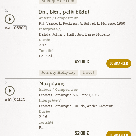
Musique de film
2.
Itsi, bitsi, petit bikini
Auteur / Compositeur
P. J. Vance, L. Pockriss, A. Salvet, L. Morisse, 1960
0680C
Réf :
Interprète(s)
Dalida, Johnny Hallyday, Dario Moreno
Durée
2:14
Tonalité
Fa-Sol
42.00 €
COMMANDER
Johnny Hallyday
Twist
3.
Marjolaine
Auteur / Compositeur
Francis Lemarque & R. Revil, 1957
0412C
Réf :
Interprète(s)
Francis Lemarque, Dalida, André Claveau
Durée
2:46
Tonalité
Fa
52.00 €
COMMANDER