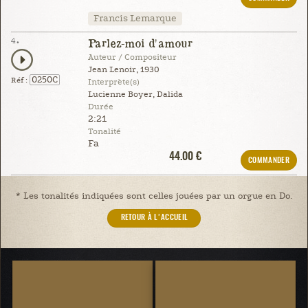
Francis Lemarque
4.
Parlez-moi d'amour
Auteur / Compositeur
Jean Lenoir, 1930
0250C
Réf :
Interprète(s)
Lucienne Boyer, Dalida
Durée
2:21
Tonalité
Fa
44.00 €
COMMANDER
* Les tonalités indiquées sont celles jouées par un orgue en Do.
RETOUR À L'ACCUEIL