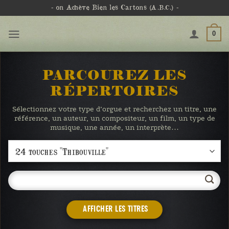
Passer
- on Achève Bien les Cartons
(A.B.C.)
-
au
contenu
0
PARCOUREZ LES
RÉPERTOIRES
Sélectionnez votre type d’orgue et recherchez un titre, une
référence, un auteur, un compositeur, un film, un type de
musique, une année, un interprète…
AFFICHER LES TITRES