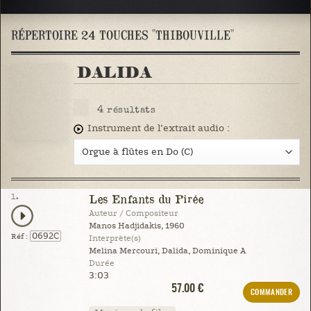
RÉPERTOIRE 24 TOUCHES "THIBOUVILLE"
DALIDA
4
résultats
Instrument de l’extrait audio :
1.
Les Enfants du Pirée
Auteur / Compositeur
Manos Hadjidakis, 1960
0692C
Réf :
Interprète(s)
Melina Mercouri, Dalida, Dominique A
Durée
3:03
57.00 €
COMMANDER