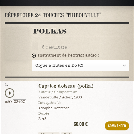
RÉPERTOIRE 24 TOUCHES "THIBOUVILLE"
POLKAS
6
résultats
Instrument de l’extrait audio :
1.
Caprice d'oiseau (polka)
Auteur / Compositeur
Vandeputte / Acker, 1933
0240C
Réf :
Interprète(s)
Adolphe Deprince
Durée
2:48
60.00 €
COMMANDER