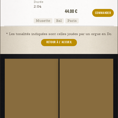
Durée
2:04
44.00 €
COMMANDER
Musette
Bal
Paris
* Les tonalités indiquées sont celles jouées par un orgue en Do.
RETOUR À L'ACCUEIL