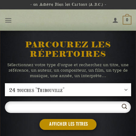
Passer
- on Achève Bien les Cartons
(A.B.C.)
-
au
contenu
0
PARCOUREZ LES
RÉPERTOIRES
Sélectionnez votre type d’orgue et recherchez un titre, une
référence, un auteur, un compositeur, un film, un type de
musique, une année, un interprète…
AFFICHER LES TITRES