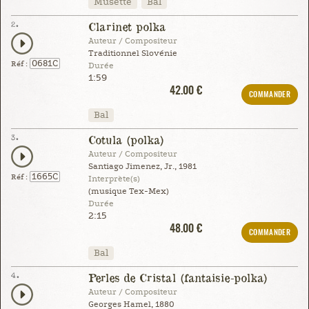
Musette
Bal
2.
Clarinet polka
Auteur / Compositeur
Traditionnel Slovénie
0681C
Réf :
Durée
1:59
42.00 €
COMMANDER
Bal
3.
Cotula (polka)
Auteur / Compositeur
Santiago Jimenez, Jr., 1981
1665C
Réf :
Interprète(s)
(musique Tex-Mex)
Durée
2:15
48.00 €
COMMANDER
Bal
4.
Perles de Cristal (fantaisie-polka)
Auteur / Compositeur
Georges Hamel, 1880