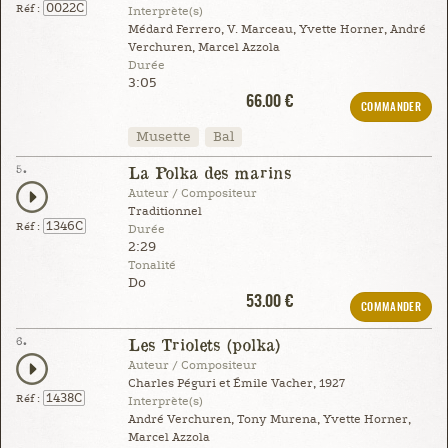
0022C
Réf :
Interprète(s)
Médard Ferrero, V. Marceau, Yvette Horner, André
Verchuren, Marcel Azzola
Durée
3:05
66.00 €
COMMANDER
Musette
Bal
5.
La Polka des marins
Auteur / Compositeur
Traditionnel
1346C
Réf :
Durée
2:29
Tonalité
Do
53.00 €
COMMANDER
6.
Les Triolets (polka)
Auteur / Compositeur
Charles Péguri et Émile Vacher, 1927
1438C
Réf :
Interprète(s)
André Verchuren, Tony Murena, Yvette Horner,
Marcel Azzola