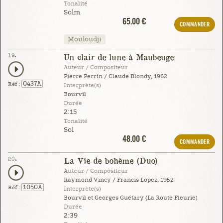
Tonalité
Solm
65.00 €
COMMANDER
Mouloudji
19.
Un clair de lune à Maubeuge
Auteur / Compositeur
Pierre Perrin / Claude Blondy, 1962
0437A
Réf :
Interprète(s)
Bourvil
Durée
2:15
Tonalité
Sol
48.00 €
COMMANDER
20.
La Vie de bohème (Duo)
Auteur / Compositeur
Raymond Vincy / Francis Lopez, 1952
1050A
Réf :
Interprète(s)
Bourvil et Georges Guétary (La Route Fleurie)
Durée
2:39