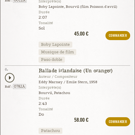
0012A
Réf :
Interprète(s)
Boby Lapointe, Bourvil (film Poisson d'avril)
Durée
2:07
Tonalité
Sol
45.00 €
COMMANDER
Boby Lapointe
Musique de film
Paso doble
6.
Ballade irlandaise (Un oranger)
Auteur / Compositeur
Eddy Marnay / Emile Stern, 1958
0782A
Réf :
Interprète(s)
Bourvil, Patachou
Durée
2:43
Tonalité
Do
58.00 €
COMMANDER
Patachou