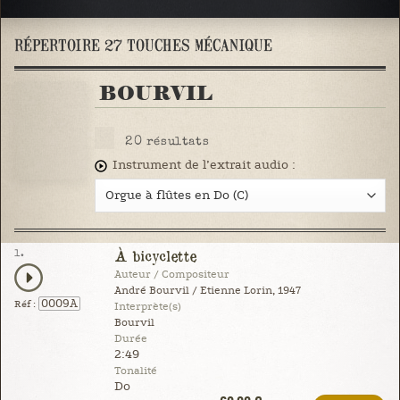
RÉPERTOIRE 27 TOUCHES MÉCANIQUE
BOURVIL
20
résultats
Instrument de l’extrait audio :
1.
À bicyclette
Auteur / Compositeur
André Bourvil / Etienne Lorin, 1947
0009A
Réf :
Interprète(s)
Bourvil
Durée
2:49
Tonalité
Do