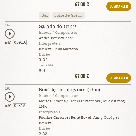
67.00 €
COMMANDER
Bal
Juliette Gréco
15.
Salade de fruits
Auteur / Compositeur
André Bourvil, 1959
0391A
Réf :
Interprète(s)
Bourvil, Luis Mariano
Durée
3:08
Tonalité
Sol
67.00 €
COMMANDER
16.
Sous les palétuviers (Duo)
Auteur / Compositeur
Moisés Simóns / Henri Duvernois (Toi c'est moi),
0531A
Réf :
1934
Interprète(s)
Pauline Carton et René Koval, Anny Cordy et
Bourvil
Durée
2:32