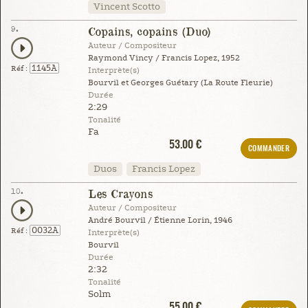
Vincent Scotto
9.
Copains, copains (Duo)
Auteur / Compositeur
Raymond Vincy / Francis Lopez, 1952
1145A
Réf :
Interprète(s)
Bourvil et Georges Guétary (La Route Fleurie)
Durée
2:29
Tonalité
Fa
53.00 €
COMMANDER
Duos
Francis Lopez
10.
Les Crayons
Auteur / Compositeur
André Bourvil / Étienne Lorin, 1946
0032A
Réf :
Interprète(s)
Bourvil
Durée
2:32
Tonalité
Solm
55.00 €