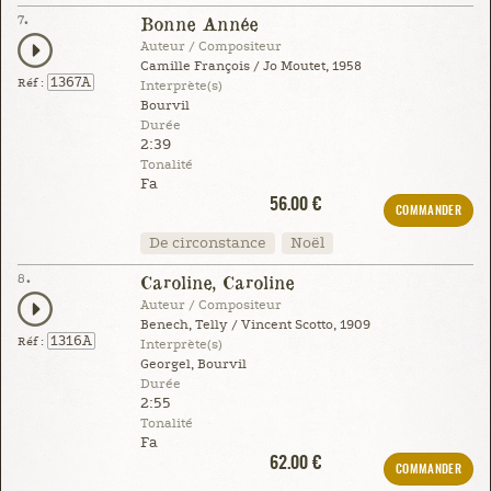
7.
Bonne Année
Auteur / Compositeur
Camille François / Jo Moutet, 1958
1367A
Réf :
Interprète(s)
Bourvil
Durée
2:39
Tonalité
Fa
56.00 €
COMMANDER
De circonstance
Noël
8.
Caroline, Caroline
Auteur / Compositeur
Benech, Telly / Vincent Scotto, 1909
1316A
Réf :
Interprète(s)
Georgel, Bourvil
Durée
2:55
Tonalité
Fa
62.00 €
COMMANDER