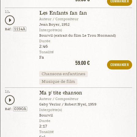
COMMANDER
11.
Les Enfants fan fan
Auteur / Compositeur
Jean Boyer, 1952
1114A
Réf :
Interprète(s)
Bourvil (extrait du film Le Trou Normand)
Durée
2:46
Tonalité
Fa
59.00 €
COMMANDER
Chansons enfantines
Musique de film
12.
Ma p'tite chanson
Auteur / Compositeur
Gaby Verlor / Robert Nyel, 1959
0390A
Réf :
Interprète(s)
Bourvil
Durée
2:17
Tonalité