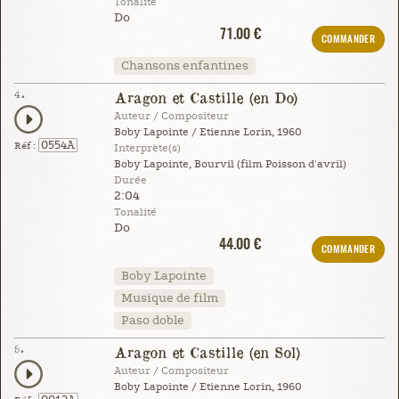
Tonalité
Do
71.00 €
COMMANDER
Chansons enfantines
4.
Aragon et Castille (en Do)
Auteur / Compositeur
Boby Lapointe / Etienne Lorin, 1960
0554A
Réf :
Interprète(s)
Boby Lapointe, Bourvil (film Poisson d'avril)
Durée
2:04
Tonalité
Do
44.00 €
COMMANDER
Boby Lapointe
Musique de film
Paso doble
5.
Aragon et Castille (en Sol)
Auteur / Compositeur
Boby Lapointe / Etienne Lorin, 1960