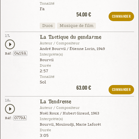
Tonalité
Fa
54.00 €
COMMANDER
Duos
Musique de film
17.
La Tactique du gendarme
Auteur / Compositeur
André Bourvil / Étienne Lorin, 1949
0419A
Réf :
Interprète(s)
Bourvil
Durée
2:57
Tonalité
Sol
63.00 €
COMMANDER
18.
La Tendresse
Auteur / Compositeur
Noël Roux / Hubert Giraud, 1963
0779A
Réf :
Interprète(s)
Bourvil, Mouloudji, Marie Laforêt
Durée
3:05