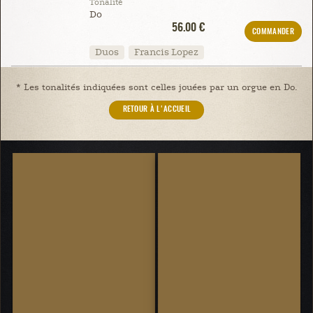
Tonalité
Do
56.00 €
COMMANDER
Duos
Francis Lopez
* Les tonalités indiquées sont celles jouées par un orgue en Do.
RETOUR À L'ACCUEIL