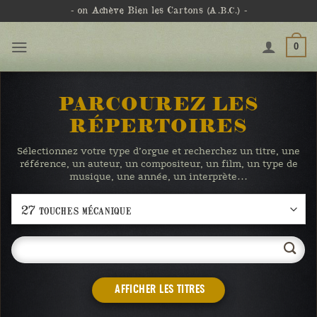
Passer
- on Achève Bien les Cartons
(A.B.C.)
-
au
contenu
0
PARCOUREZ LES
RÉPERTOIRES
Sélectionnez votre type d’orgue et recherchez un titre, une
référence, un auteur, un compositeur, un film, un type de
musique, une année, un interprète…
AFFICHER LES TITRES