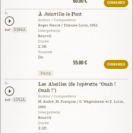
60.00 €
COMMANDER
2.
À Joinville-le-Pont
Auteur / Compositeur
Roger Pierre / Etienne Lorin, 1952
0396A
Réf :
Interprète(s)
Bourvil
Durée
2:36
Tonalité
Do
55.00 €
COMMANDER
Paris
3.
Les Abeilles (de l'opérette “Ouah !
Ouah !”)
Auteur / Compositeur
1052A
Réf :
M. André, M. François / G. Wagenheim et E. Lorin,
1965
Interprète(s)
Bourvil
Durée
3:20