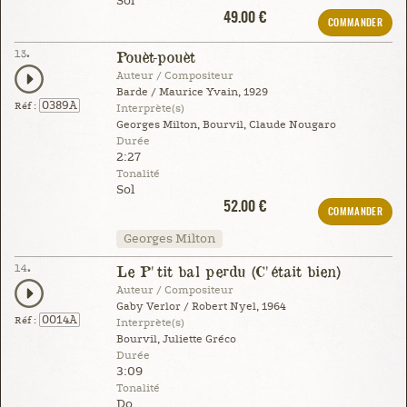
Sol
49.00 €
COMMANDER
13.
Pouèt-pouèt
Auteur / Compositeur
Barde / Maurice Yvain, 1929
0389A
Réf :
Interprète(s)
Georges Milton, Bourvil, Claude Nougaro
Durée
2:27
Tonalité
Sol
52.00 €
COMMANDER
Georges Milton
14.
Le P'tit bal perdu (C'était bien)
Auteur / Compositeur
Gaby Verlor / Robert Nyel, 1964
0014A
Réf :
Interprète(s)
Bourvil, Juliette Gréco
Durée
3:09
Tonalité
Do