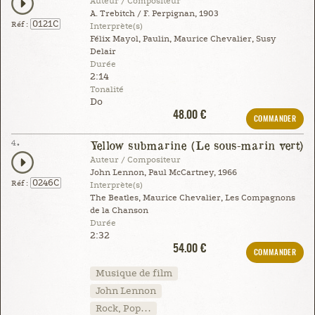
Auteur / Compositeur
A. Trebitch / F. Perpignan, 1903
0121C
Réf :
Interprète(s)
Félix Mayol, Paulin, Maurice Chevalier, Susy
Delair
Durée
2:14
Tonalité
Do
48.00 €
COMMANDER
4.
Yellow submarine (Le sous-marin vert)
Auteur / Compositeur
John Lennon, Paul McCartney, 1966
0246C
Réf :
Interprète(s)
The Beatles, Maurice Chevalier, Les Compagnons
de la Chanson
Durée
2:32
54.00 €
COMMANDER
Musique de film
John Lennon
Rock, Pop…