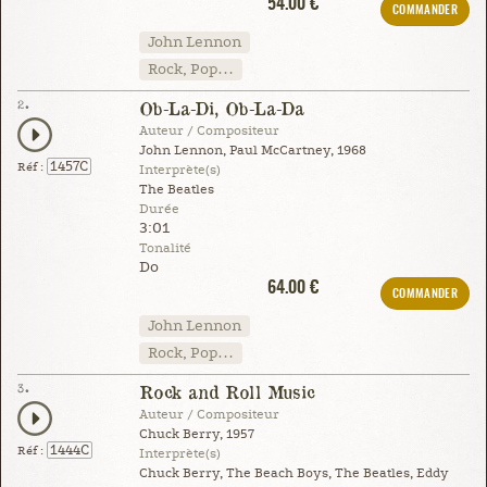
54.00 €
COMMANDER
John Lennon
Rock, Pop…
2.
Ob-La-Di, Ob-La-Da
Auteur / Compositeur
John Lennon, Paul McCartney, 1968
1457C
Réf :
Interprète(s)
The Beatles
Durée
3:01
Tonalité
Do
64.00 €
COMMANDER
John Lennon
Rock, Pop…
3.
Rock and Roll Music
Auteur / Compositeur
Chuck Berry, 1957
1444C
Réf :
Interprète(s)
Chuck Berry, The Beach Boys, The Beatles, Eddy