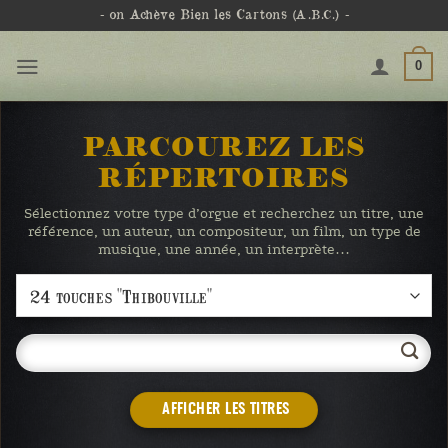
Passer
- on Achève Bien les Cartons
(A.B.C.)
-
au
contenu
0
PARCOUREZ LES
RÉPERTOIRES
Sélectionnez votre type d’orgue et recherchez un titre, une
référence, un auteur, un compositeur, un film, un type de
musique, une année, un interprète…
AFFICHER LES TITRES