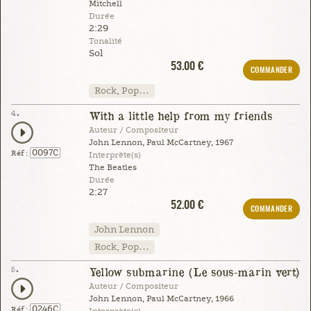
Mitchell
Durée
2:29
Tonalité
Sol
53.00 €
COMMANDER
Rock, Pop…
4.
With a little help from my friends
Auteur / Compositeur
John Lennon, Paul McCartney, 1967
0097C
Réf :
Interprète(s)
The Beatles
Durée
2:27
52.00 €
COMMANDER
John Lennon
Rock, Pop…
5.
Yellow submarine (Le sous-marin vert)
Auteur / Compositeur
John Lennon, Paul McCartney, 1966
0246C
Réf :