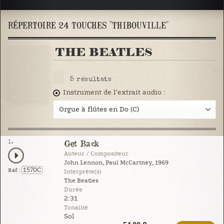
RÉPERTOIRE 24 TOUCHES "THIBOUVILLE"
THE BEATLES
5
résultats
Instrument de l’extrait audio :
1.
Get Back
Auteur / Compositeur
John Lennon, Paul McCartney, 1969
1570C
Réf :
Interprète(s)
The Beatles
Durée
2:31
Tonalité
Sol