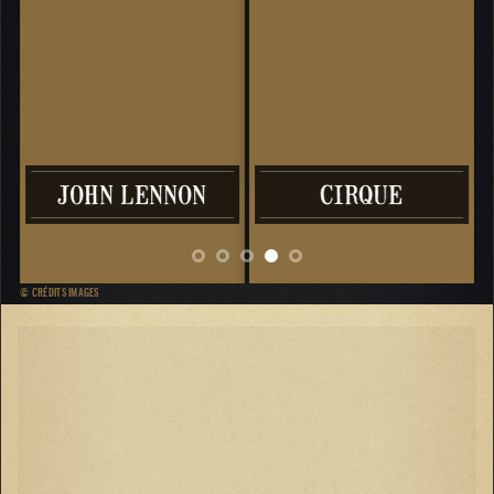
DOR
JOHN LENNON
CIRQUE
© CRÉDITS IMAGES