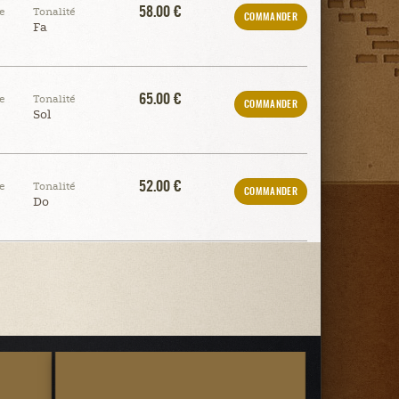
58.00 €
e
Tonalité
COMMANDER
Fa
65.00 €
e
Tonalité
COMMANDER
Sol
52.00 €
e
Tonalité
COMMANDER
Do