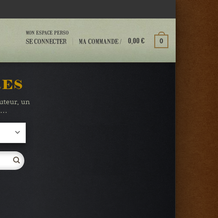
MON ESPACE PERSO
MA COMMANDE /
SE CONNECTER
0
0,00
€
RES
auteur, un
te…