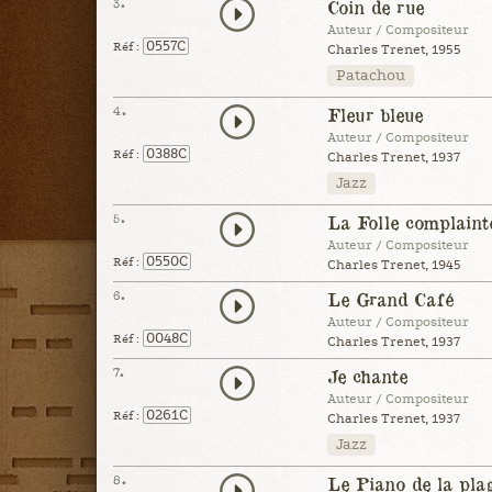
3.
Coin de rue
Auteur / Compositeur
0557C
Réf :
Charles Trenet, 1955
Patachou
4.
Fleur bleue
Auteur / Compositeur
0388C
Réf :
Charles Trenet, 1937
Jazz
5.
La Folle complaint
Auteur / Compositeur
0550C
Réf :
Charles Trenet, 1945
6.
Le Grand Café
Auteur / Compositeur
0048C
Réf :
Charles Trenet, 1937
7.
Je chante
Auteur / Compositeur
0261C
Réf :
Charles Trenet, 1937
Jazz
8.
Le Piano de la pla