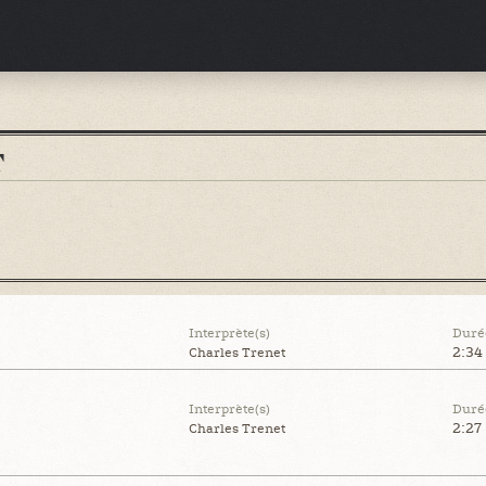
T
Interprète(s)
Duré
2:34
Charles Trenet
Interprète(s)
Duré
2:27
Charles Trenet