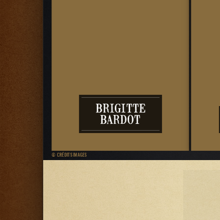
BRIGITTE
IDA
BARDOT
© CRÉDITS IMAGES