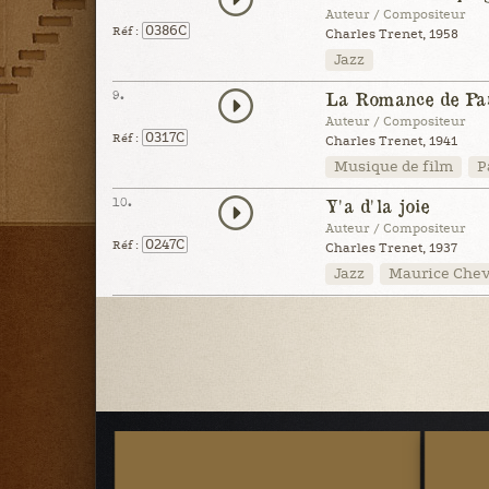
Auteur / Compositeur
0386C
Réf :
Charles Trenet, 1958
Jazz
9.
La Romance de Par
Auteur / Compositeur
0317C
Réf :
Charles Trenet, 1941
Musique de film
P
10.
Y'a d'la joie
Auteur / Compositeur
0247C
Réf :
Charles Trenet, 1937
Jazz
Maurice Chev