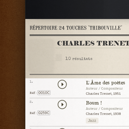
RÉPERTOIRE 24 TOUCHES "THIBOUVILLE"
CHARLES TRENE
10
résultats
1.
L'Âme des poètes
Auteur / Compositeur
0010C
Réf :
Charles Trenet, 1951
2.
Boum !
Auteur / Compositeur
0259C
Réf :
Charles Trenet, 1938
Jazz