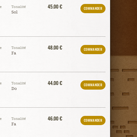
45.00 €
e
Tonalité
COMMANDER
Sol
48.00 €
e
Tonalité
COMMANDER
Fa
44.00 €
e
Tonalité
COMMANDER
Do
46.00 €
e
Tonalité
COMMANDER
Fa