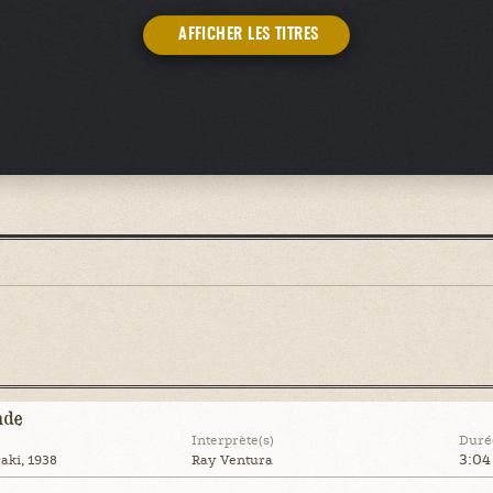
AFFICHER LES TITRES
nde
Interprète(s)
Duré
3:04
aki, 1938
Ray Ventura