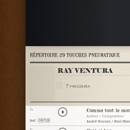
RÉPERTOIRE 29 TOUCHES PNEUMATIQUE
RAY VENTURA
7
résultats
1.
Comme tout le mo
Auteur / Compositeur
0971B
Réf :
André Hornez / Paul Misr
2.