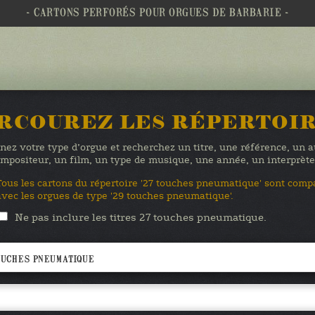
- CARTONS PERFORÉS POUR ORGUES DE BARBARIE -
RCOUREZ LES RÉPERTOI
nez votre type d’orgue et recherchez un titre, une référence, un 
mpositeur, un film, un type de musique, une année, un interprè
Tous les cartons du répertoire '27 touches pneumatique' sont comp
avec les orgues de type '29 touches pneumatique'.
Ne pas inclure les titres 27 touches pneumatique.