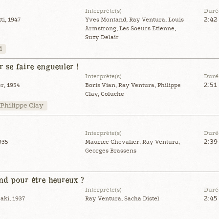
Interprète(s)
Duré
2:42
i, 1947
Yves Montand, Ray Ventura, Louis
Armstrong, Les Soeurs Etienne,
Suzy Delair
d
r se faire engueuler !
Interprète(s)
Duré
2:51
r, 1954
Boris Vian, Ray Ventura, Philippe
Clay, Coluche
Philippe Clay
Interprète(s)
Duré
2:39
935
Maurice Chevalier, Ray Ventura,
Georges Brassens
end pour être heureux ?
Interprète(s)
Duré
2:45
aki, 1937
Ray Ventura, Sacha Distel