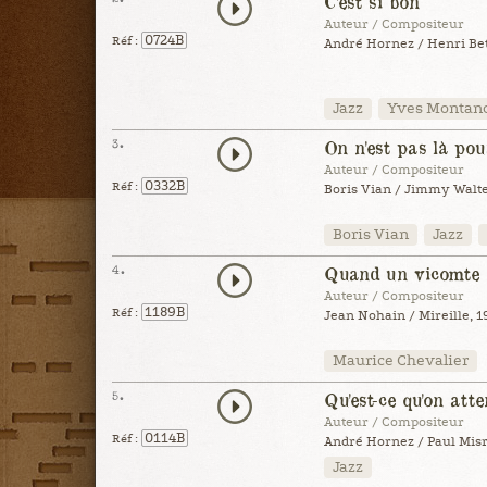
C'est si bon
Auteur / Compositeur
0724B
Réf :
André Hornez / Henri Bett
Jazz
Yves Montan
3.
On n'est pas là pou
Auteur / Compositeur
0332B
Réf :
Boris Vian / Jimmy Walte
Boris Vian
Jazz
4.
Quand un vicomte
Auteur / Compositeur
1189B
Réf :
Jean Nohain / Mireille, 1
Maurice Chevalier
5.
Qu'est-ce qu'on att
Auteur / Compositeur
0114B
Réf :
André Hornez / Paul Misr
Jazz