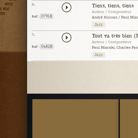
6.
Tiens, tiens, tiens
Auteur / Compositeur
0776B
Réf :
André Hornez / Paul Misr
Jazz
7.
Tout va très bien 
Auteur / Compositeur
0482B
Réf :
Paul Misraki, Charles Pas
Jazz