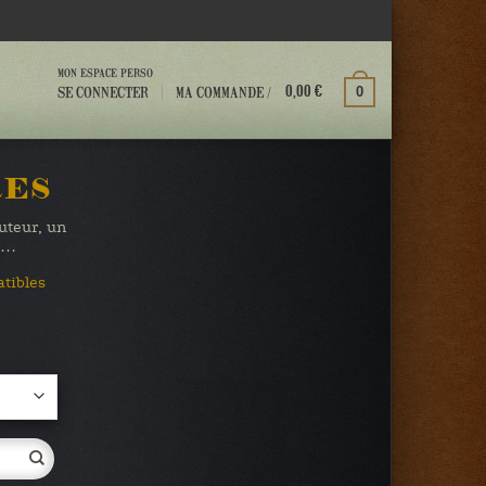
MON ESPACE PERSO
MA COMMANDE /
SE CONNECTER
0
0,00
€
RES
auteur, un
te…
atibles