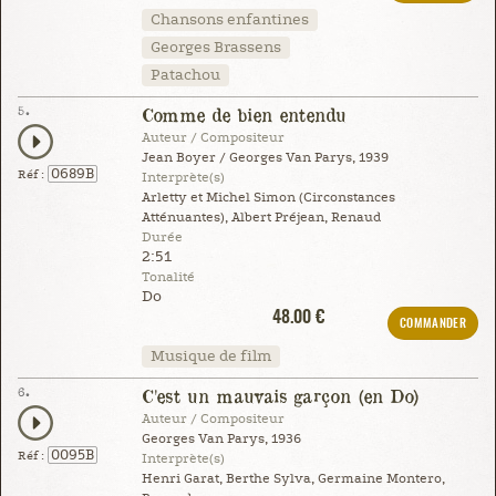
Chansons enfantines
Georges Brassens
Patachou
5.
Comme de bien entendu
Auteur / Compositeur
Jean Boyer / Georges Van Parys, 1939
0689B
Réf :
Interprète(s)
Arletty et Michel Simon (Circonstances
Atténuantes), Albert Préjean, Renaud
Durée
2:51
Tonalité
Do
48.00 €
COMMANDER
Musique de film
6.
C'est un mauvais garçon (en Do)
Auteur / Compositeur
Georges Van Parys, 1936
0095B
Réf :
Interprète(s)
Henri Garat, Berthe Sylva, Germaine Montero,