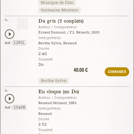
Musique de film
Germaine Montero
8.
Du gris (2 couplets)
Auteur / Compositeur
Ernest Dumont, / F.L. Bénech, 1920
Interprète(s)
1295L
Réf :
Berthe Sylva, Renaud
Durée
2:40
Tonalité
Do
40.00 €
COMMANDER
Berthe Sylva
9.
En cloque (en Do)
Auteur / Compositeur
Renaud Séchant, 1983
1049B
Réf :
Interprète(s)
Renaud
Durée
2:52
Tonalité