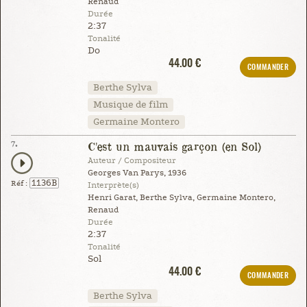
Renaud
Durée
2:37
Tonalité
Do
44.00 €
COMMANDER
Berthe Sylva
Musique de film
Germaine Montero
7.
C'est un mauvais garçon (en Sol)
Auteur / Compositeur
Georges Van Parys, 1936
1136B
Réf :
Interprète(s)
Henri Garat, Berthe Sylva, Germaine Montero,
Renaud
Durée
2:37
Tonalité
Sol
44.00 €
COMMANDER
Berthe Sylva