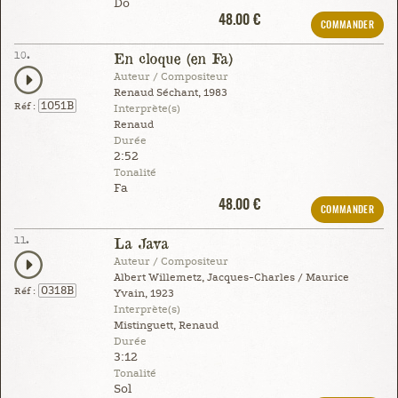
Do
48.00 €
COMMANDER
10.
En cloque (en Fa)
Auteur / Compositeur
Renaud Séchant, 1983
1051B
Réf :
Interprète(s)
Renaud
Durée
2:52
Tonalité
Fa
48.00 €
COMMANDER
11.
La Java
Auteur / Compositeur
Albert Willemetz, Jacques-Charles / Maurice
0318B
Réf :
Yvain, 1923
Interprète(s)
Mistinguett, Renaud
Durée
3:12
Tonalité
Sol