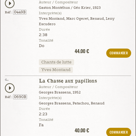
Auteur / Compositeur
Gaston Montéhus / Géo Krier, 1923
0449B
Réf :
Interprète(s)
Yves Montand, Marc Ogeret, Renaud, Leny
Escudero
Durée
2:38
Tonalité
Do
44.00 €
COMMANDER
Chants de lutte
Yves Montand
4.
La Chasse aux papillons
Auteur / Compositeur
Georges Brassens, 1952
0690B
Réf :
Interprète(s)
Georges Brassens, Patachou, Renaud
Durée
2:23
Tonalité
Fa
40.00 €
COMMANDER