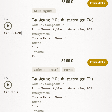
53.00 €
COMMANDER
Mistinguett
12.
La Jeune fille du métro (en Do)
Auteur / Compositeur
Louis Hennevé / Gaston Gabaroche, 1933
0862B
Réf :
Interprète(s)
Colette Renard, Renaud
Durée
1:57
Tonalité
Do
32.00 €
COMMANDER
Colette Renard
Paris
13.
La Jeune fille du métro (en Fa)
Auteur / Compositeur
Louis Hennevé / Gaston Gabaroche, 1933
1764B
Réf :
Interprète(s)
Colette Renard, Renaud
Durée
1:57
Tonalité