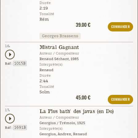
Durée
2:19
Tonalité
Rém
39.00 €
COMMANDER
Georges Brassens
16.
Mistral Gagnant
Auteur / Compositeur
Renaud Séchant, 1985
1015B
Réf :
Interprète(s)
Renaud
Durée
2:44
Tonalité
Solm
45.00 €
COMMANDER
17.
La Plus bath' des javas (en Do)
Auteur / Compositeur
Georgius / Trémolo, 1925
1691B
Réf :
Interprète(s)
Georgius, Andrex, Renaud