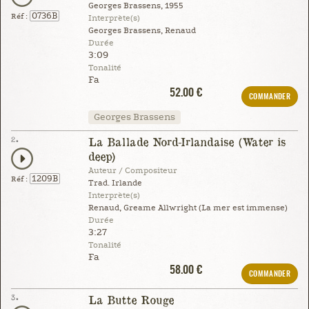
Georges Brassens, 1955
0736B
Réf :
Interprète(s)
Georges Brassens, Renaud
Durée
3:09
Tonalité
Fa
52.00 €
COMMANDER
Georges Brassens
2.
La Ballade Nord-Irlandaise (Water is
deep)
Auteur / Compositeur
1209B
Réf :
Trad. Irlande
Interprète(s)
Renaud, Greame Allwright (La mer est immense)
Durée
3:27
Tonalité
Fa
58.00 €
COMMANDER
3.
La Butte Rouge