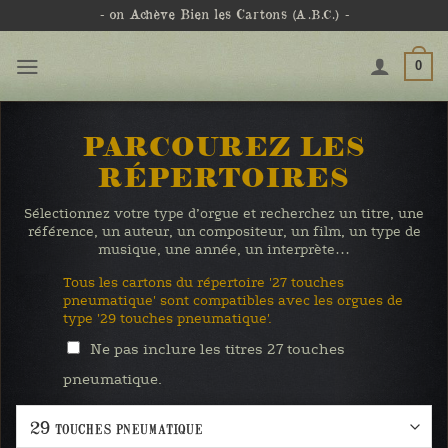
Passer
- on Achève Bien les Cartons
(A.B.C.)
-
au
contenu
0
PARCOUREZ LES
RÉPERTOIRES
Sélectionnez votre type d’orgue et recherchez un titre, une
référence, un auteur, un compositeur, un film, un type de
musique, une année, un interprète…
Tous les cartons du répertoire '27 touches
pneumatique' sont compatibles avec les orgues de
type '29 touches pneumatique'.
Ne pas inclure les titres 27 touches
pneumatique.