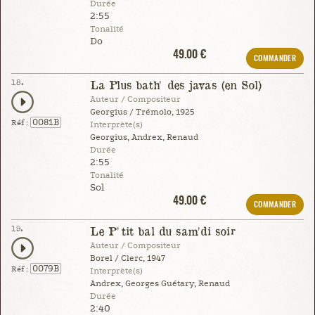
Durée
2:55
Tonalité
Do
49.00 €
COMMANDER
18.
La Plus bath' des javas (en Sol)
Auteur / Compositeur
Georgius / Trémolo, 1925
0081B
Réf :
Interprète(s)
Georgius, Andrex, Renaud
Durée
2:55
Tonalité
Sol
49.00 €
COMMANDER
19.
Le P'tit bal du sam'di soir
Auteur / Compositeur
Borel / Clerc, 1947
0079B
Réf :
Interprète(s)
Andrex, Georges Guétary, Renaud
Durée
2:40