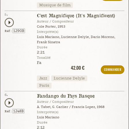
Musique de film
5.
C'est Magnifique (It's Magnificent)
Auteur / Compositeur
Cole Porter, 1953
1290B
Réf :
Interprète(s)
Luis Mariano, Lucienne Delyle, Dario Moreno,
Frank Sinatra
Durée
2:21
Tonalité
Fa
42.00 €
COMMANDER
Jazz
Lucienne Delyle
Paris
6.
Fandango du Pays Basque
Auteur / Compositeur
A. Tabet, G. Carlier / Francis Lopez, 1968
1248B
Réf :
Interprète(s)
Luis Mariano
Durée
2:12