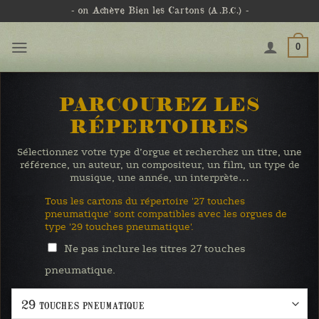
Passer
- on Achève Bien les Cartons
(A.B.C.)
-
au
contenu
0
PARCOUREZ LES
RÉPERTOIRES
Sélectionnez votre type d’orgue et recherchez un titre, une
référence, un auteur, un compositeur, un film, un type de
musique, une année, un interprète…
Tous les cartons du répertoire '27 touches
pneumatique' sont compatibles avec les orgues de
type '29 touches pneumatique'.
Ne pas inclure les titres 27 touches
pneumatique.