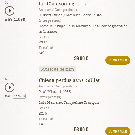
3.
La Chanson de Lara
Auteur / Compositeur
Hubert Ithier / Maurice Jarre , 1965
1198B
Réf :
Interprète(s)
Docteur Jivago, Luis Mariano, Les Compagnons de
la Chanson
Durée
2:07
Tonalité
Sol
39.00 €
COMMANDER
Musique de film
4.
Chiens perdus sans collier
Auteur / Compositeur
Paul Misraki, 1955
1112B
Réf :
Interprète(s)
Luis Mariano, Jacqueline François
Durée
2:56
Tonalité
Fa
53.00 €
COMMANDER