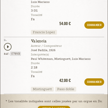
Luis Mariano
Durée
3:01
Tonalité
Fa
54.00 €
COMMANDER
Francis Lopez
9.
Valencia
Auteur / Compositeur
José Padilla, 1926
0789B
Réf :
Interprète(s)
Paul Whiteman, Mistinguett, Luis Mariano
Durée
2:18
Tonalité
Fa
42.00 €
COMMANDER
Mistinguett
Paso doble
* Les tonalités indiquées sont celles jouées par un orgue en Do.