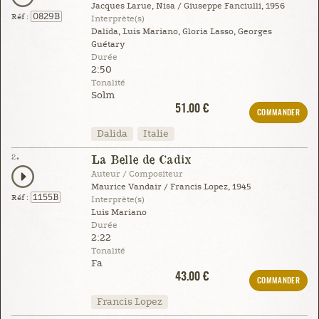
Jacques Larue, Nisa / Giuseppe Fanciulli, 1956
0829B
Réf :
Interprète(s)
Dalida, Luis Mariano, Gloria Lasso, Georges
Guétary
Durée
2:50
Tonalité
Solm
51.00 €
COMMANDER
Dalida
Italie
2.
La Belle de Cadix
Auteur / Compositeur
Maurice Vandair / Francis Lopez, 1945
1155B
Réf :
Interprète(s)
Luis Mariano
Durée
2:22
Tonalité
Fa
43.00 €
COMMANDER
Francis Lopez