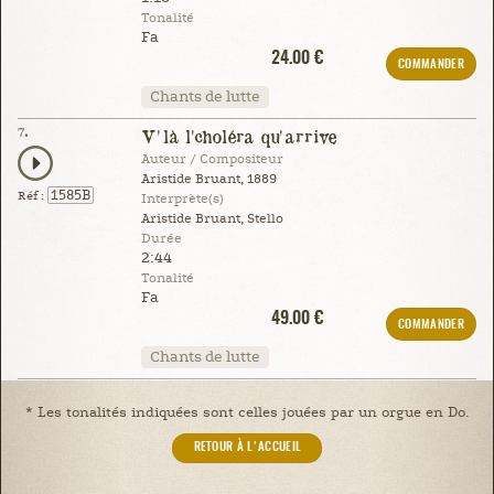
Tonalité
Fa
24.00 €
COMMANDER
Chants de lutte
7.
V'là l'choléra qu'arrive
Auteur / Compositeur
Aristide Bruant, 1889
1585B
Réf :
Interprète(s)
Aristide Bruant, Stello
Durée
2:44
Tonalité
Fa
49.00 €
COMMANDER
Chants de lutte
* Les tonalités indiquées sont celles jouées par un orgue en Do.
RETOUR À L'ACCUEIL