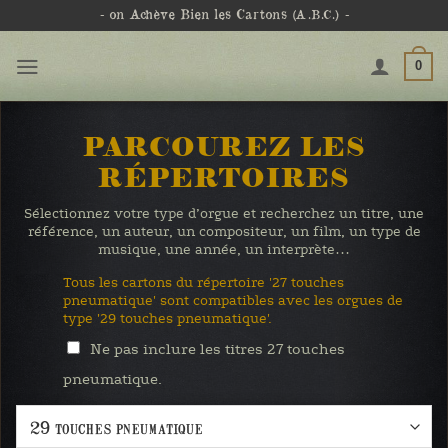
Passer
- on Achève Bien les Cartons
(A.B.C.)
-
au
contenu
0
PARCOUREZ LES
RÉPERTOIRES
Sélectionnez votre type d’orgue et recherchez un titre, une
référence, un auteur, un compositeur, un film, un type de
musique, une année, un interprète…
Tous les cartons du répertoire '27 touches
pneumatique' sont compatibles avec les orgues de
type '29 touches pneumatique'.
Ne pas inclure les titres 27 touches
pneumatique.