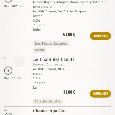
Lucien Boyer / Adolphe Stanislas Zmigryden, 1905
0850B
Réf :
Interprète(s)
Aristide Bruant, Les Frères Jacques
Durée
3:24
Tonalité
Solm
61.00 €
COMMANDER
Les Frères Jacques
Paris
2.
Le Chant des Canuts
Auteur / Compositeur
Aristide Bruant, 1894
Durée
1:43
1698L
Réf :
Tonalité
La
31.00 €
COMMANDER
Chants de lutte
3.
Chant d'Apaches