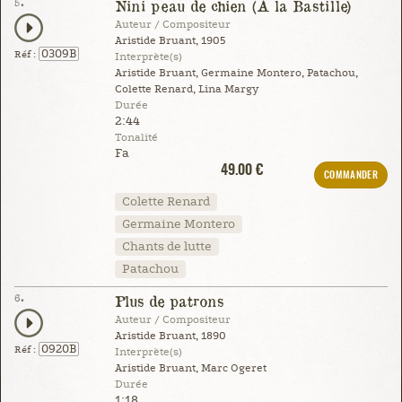
5.
Nini peau de chien (À la Bastille)
Auteur / Compositeur
Aristide Bruant, 1905
0309B
Réf :
Interprète(s)
Aristide Bruant, Germaine Montero, Patachou,
Colette Renard, Lina Margy
Durée
2:44
Tonalité
Fa
49.00 €
COMMANDER
Colette Renard
Germaine Montero
Chants de lutte
Patachou
6.
Plus de patrons
Auteur / Compositeur
Aristide Bruant, 1890
0920B
Réf :
Interprète(s)
Aristide Bruant, Marc Ogeret
Durée
1:18