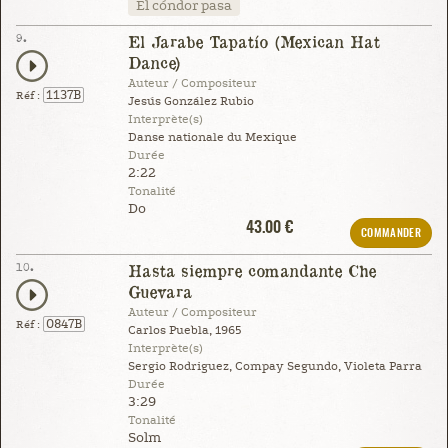
El cóndor pasa
9.
El Jarabe Tapatío (Mexican Hat
Dance)
Auteur / Compositeur
1137B
Réf :
Jesús González Rubio
Interprète(s)
Danse nationale du Mexique
Durée
2:22
Tonalité
Do
43.00 €
COMMANDER
10.
Hasta siempre comandante Che
Guevara
Auteur / Compositeur
0847B
Réf :
Carlos Puebla, 1965
Interprète(s)
Sergio Rodriguez, Compay Segundo, Violeta Parra
Durée
3:29
Tonalité
Solm