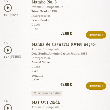
15.
Mambo No. 8
Auteur / Compositeur
Pérez Prado, 1950
1456B
Réf :
Interprète(s)
Pérez Prado
Durée
2:58
53.00 €
COMMANDER
16.
Manha de Carnaval (Orfeu negro)
Auteur / Compositeur
Luiz Bonfa, Antônio Carlos Jobim, 1959
0688B
Réf :
Interprète(s)
Astrud Gilberto
Durée
2:43
Tonalité
Solm
49.00 €
COMMANDER
Musique de film
17.
Mas Que Nada
Auteur / Compositeur