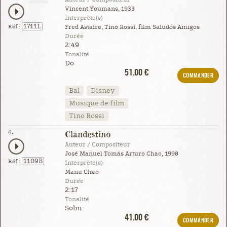
Vincent Youmans, 1933
Interprète(s)
1711L
Réf :
Fred Astaire, Tino Rossi, film Saludos Amigos
Durée
2:49
Tonalité
Do
51.00 €
COMMANDER
Bal
Disney
Musique de film
Tino Rossi
6.
Clandestino
Auteur / Compositeur
José Manuel Tomás Arturo Chao, 1998
1109B
Réf :
Interprète(s)
Manu Chao
Durée
2:17
Tonalité
Solm
41.00 €
COMMANDER