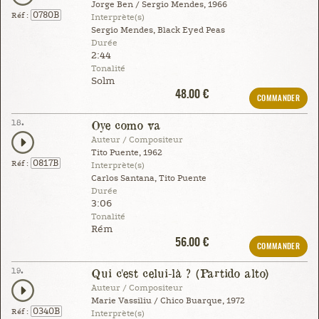
Jorge Ben / Sergio Mendes, 1966
0780B
Réf :
Interprète(s)
Sergio Mendes, Black Eyed Peas
Durée
2:44
Tonalité
Solm
48.00 €
COMMANDER
18.
Oye como va
Auteur / Compositeur
Tito Puente, 1962
0817B
Réf :
Interprète(s)
Carlos Santana, Tito Puente
Durée
3:06
Tonalité
Rém
56.00 €
COMMANDER
19.
Qui c'est celui-là ? (Partido alto)
Auteur / Compositeur
Marie Vassiliu / Chico Buarque, 1972
0340B
Réf :
Interprète(s)