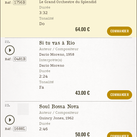
Le Grand Orchestre du Splendid
1756B
Réf :
Durée
3:32
Tonalité
Do
64.00 €
COMMANDER
22.
Si tu vas à Rio
Auteur / Compositeur
Dario Moreno, 1958
0481B
Réf :
Interprète(s)
Dario Moreno
Durée
2:24
Tonalité
Fa
43.00 €
COMMANDER
23.
Soul Bossa Nova
Auteur / Compositeur
Quincy Jones, 1962
Durée
2:46
1688L
Réf :
50.00 €
COMMANDER