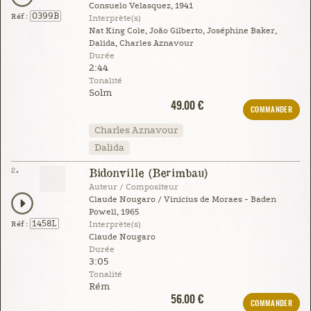
Consuelo Velasquez, 1941
0399B
Réf :
Interprète(s)
Nat King Cole, João Gilberto, Joséphine Baker,
Dalida, Charles Aznavour
Durée
2:44
Tonalité
Solm
49.00 €
COMMANDER
Charles Aznavour
Dalida
2.
Bidonville (Berimbau)
Auteur / Compositeur
Claude Nougaro / Vinícius de Moraes - Baden
Powell, 1965
1458L
Réf :
Interprète(s)
Claude Nougaro
Durée
3:05
Tonalité
Rém
56.00 €
COMMANDER