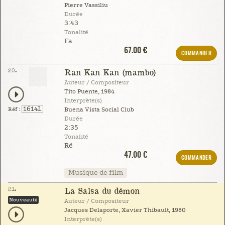
Pierre Vassiliu
Durée
3:43
Tonalité
Fa
67.00 €
COMMANDER
20.
Ran Kan Kan (mambo)
Auteur / Compositeur
Tito Puente, 1984
Interprète(s)
1614L
Réf :
Buena Vista Social Club
Durée
2:35
Tonalité
Ré
47.00 €
COMMANDER
Musique de film
21.
La Salsa du démon
Nouveauté
Auteur / Compositeur
Jacques Delaporte, Xavier Thibault, 1980
Interprète(s)