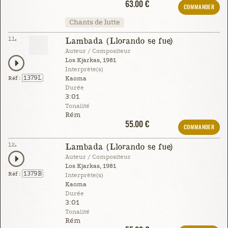
63.00 €
COMMANDER
Chants de lutte
11.
Lambada (Llorando se fue)
Auteur / Compositeur
Los Kjarkas, 1981
Interprète(s)
1379L
Réf :
Kaoma
Durée
3:01
Tonalité
Rém
55.00 €
COMMANDER
12.
Lambada (Llorando se fue)
Auteur / Compositeur
Los Kjarkas, 1981
1379B
Réf :
Interprète(s)
Kaoma
Durée
3:01
Tonalité
Rém