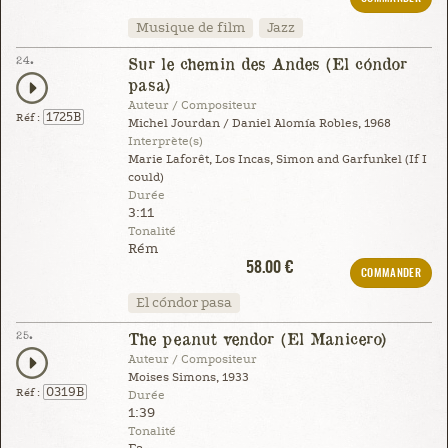
Musique de film
Jazz
24.
Sur le chemin des Andes (El cóndor
pasa)
Auteur / Compositeur
1725B
Réf :
Michel Jourdan / Daniel Alomía Robles, 1968
Interprète(s)
Marie Laforêt, Los Incas, Simon and Garfunkel (If I
could)
Durée
3:11
Tonalité
Rém
58.00 €
COMMANDER
El cóndor pasa
25.
The peanut vendor (El Manicero)
Auteur / Compositeur
Moises Simons, 1933
0319B
Réf :
Durée
1:39
Tonalité