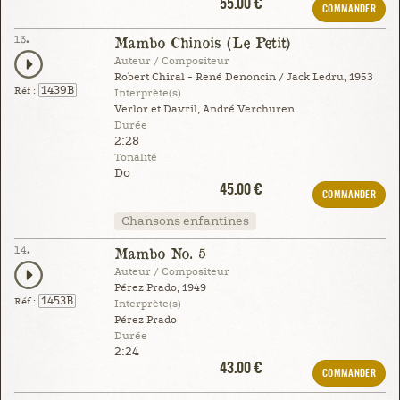
55.00 €
COMMANDER
13.
Mambo Chinois (Le Petit)
Auteur / Compositeur
Robert Chiral - René Denoncin / Jack Ledru, 1953
1439B
Réf :
Interprète(s)
Verlor et Davril, André Verchuren
Durée
2:28
Tonalité
Do
45.00 €
COMMANDER
Chansons enfantines
14.
Mambo No. 5
Auteur / Compositeur
Pérez Prado, 1949
1453B
Réf :
Interprète(s)
Pérez Prado
Durée
2:24
43.00 €
COMMANDER