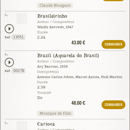
Claude Nougaro
3.
Brasileirinho
Auteur / Compositeur
Waldir Azevedo, 1947
Durée
2:24
1305L
Réf :
43.00 €
COMMANDER
4.
Brazil (Aquarela do Brasil)
Auteur / Compositeur
Ary Barroso, 1939
0017B
Réf :
Interprète(s)
Antonio Carlos Jobim, Marcel Azzola, Pink Martini
Durée
2:39
Tonalité
Do
48.00 €
COMMANDER
Musique de film
5.
Carioca
Auteur / Compositeur