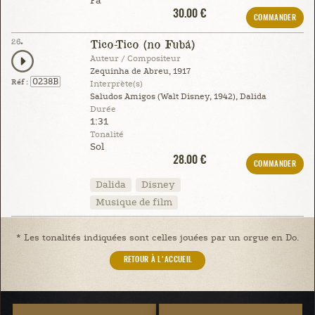
Fa
30.00 €
COMMANDER
26.
Tico-Tico (no Fubá)
Auteur / Compositeur
Zequinha de Abreu, 1917
0238B
Réf :
Interprète(s)
Saludos Amigos (Walt Disney, 1942), Dalida
Durée
1:31
Tonalité
Sol
28.00 €
COMMANDER
Dalida
Disney
Musique de film
* Les tonalités indiquées sont celles jouées par un orgue en Do.
RETOUR À L'ACCUEIL