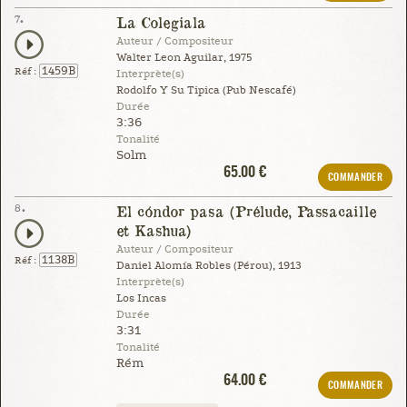
7.
La Colegiala
Auteur / Compositeur
Walter Leon Aguilar, 1975
1459B
Réf :
Interprète(s)
Rodolfo Y Su Tipica (Pub Nescafé)
Durée
3:36
Tonalité
Solm
65.00 €
COMMANDER
8.
El cóndor pasa (Prélude, Passacaille
et Kashua)
Auteur / Compositeur
1138B
Réf :
Daniel Alomía Robles (Pérou), 1913
Interprète(s)
Los Incas
Durée
3:31
Tonalité
Rém
64.00 €
COMMANDER