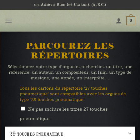
Passer
- on Achève Bien les Cartons
(A.B.C.)
-
au
contenu
0
PARCOUREZ LES
RÉPERTOIRES
Sélectionnez votre type d’orgue et recherchez un titre, une
référence, un auteur, un compositeur, un film, un type de
musique, une année, un interprète…
Tous les cartons du répertoire '27 touches
pneumatique' sont compatibles avec les orgues de
type '29 touches pneumatique'.
Ne pas inclure les titres 27 touches
pneumatique.