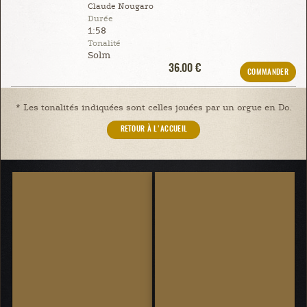
Claude Nougaro
Durée
1:58
Tonalité
Solm
36.00 €
COMMANDER
* Les tonalités indiquées sont celles jouées par un orgue en Do.
RETOUR À L'ACCUEIL