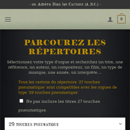
Passer
- on Achève Bien les Cartons
(A.B.C.)
-
au
contenu
0
PARCOUREZ LES
RÉPERTOIRES
Sélectionnez votre type d’orgue et recherchez un titre, une
référence, un auteur, un compositeur, un film, un type de
musique, une année, un interprète…
Tous les cartons du répertoire '27 touches
pneumatique' sont compatibles avec les orgues de
type '29 touches pneumatique'.
Ne pas inclure les titres 27 touches
pneumatique.