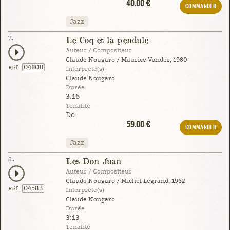
40.00 €
COMMANDER
Jazz
7.
Le Coq et la pendule
Auteur / Compositeur
Claude Nougaro / Maurice Vander, 1980
0480B
Réf :
Interprète(s)
Claude Nougaro
Durée
3:16
Tonalité
Do
59.00 €
COMMANDER
Jazz
8.
Les Don Juan
Auteur / Compositeur
Claude Nougaro / Michel Legrand, 1962
0458B
Réf :
Interprète(s)
Claude Nougaro
Durée
3:13
Tonalité