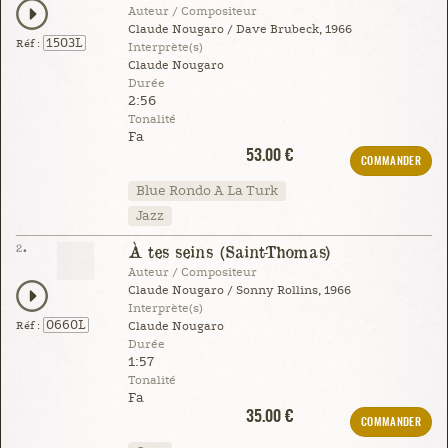
Auteur / Compositeur
Claude Nougaro / Dave Brubeck, 1966
1503L
Réf :
Interprète(s)
Claude Nougaro
Durée
2:56
Tonalité
Fa
53.00 €
COMMANDER
Blue Rondo A La Turk
Jazz
2.
À tes seins (Saint-Thomas)
Auteur / Compositeur
Claude Nougaro / Sonny Rollins, 1966
Interprète(s)
0660L
Réf :
Claude Nougaro
Durée
1:57
Tonalité
Fa
35.00 €
COMMANDER