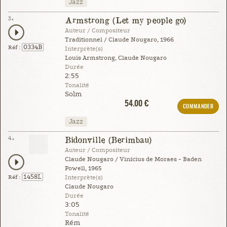
Jazz
3.
Armstrong (Let my people go)
Auteur / Compositeur
Traditionnel / Claude Nougaro, 1966
0334B
Réf :
Interprète(s)
Louis Armstrong, Claude Nougaro
Durée
2:55
Tonalité
Solm
54.00 €
COMMANDER
Jazz
4.
Bidonville (Berimbau)
Auteur / Compositeur
Claude Nougaro / Vinícius de Moraes - Baden
Powell, 1965
1458L
Réf :
Interprète(s)
Claude Nougaro
Durée
3:05
Tonalité
Rém