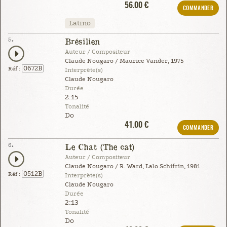
56.00 €
COMMANDER
Latino
5.
Brésilien
Auteur / Compositeur
Claude Nougaro / Maurice Vander, 1975
0672B
Réf :
Interprète(s)
Claude Nougaro
Durée
2:15
Tonalité
Do
41.00 €
COMMANDER
6.
Le Chat (The cat)
Auteur / Compositeur
Claude Nougaro / R. Ward, Lalo Schifrin, 1981
0512B
Réf :
Interprète(s)
Claude Nougaro
Durée
2:13
Tonalité
Do