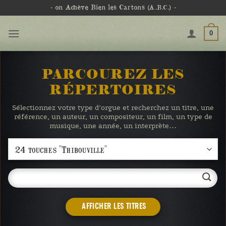
Passer
- on Achève Bien les Cartons
(A.B.C.)
-
au
contenu
0
PARCOUREZ LES
RÉPERTOIRES
Sélectionnez votre type d’orgue et recherchez un titre, une
référence, un auteur, un compositeur, un film, un type de
musique, une année, un interprète…
AFFICHER LES TITRES