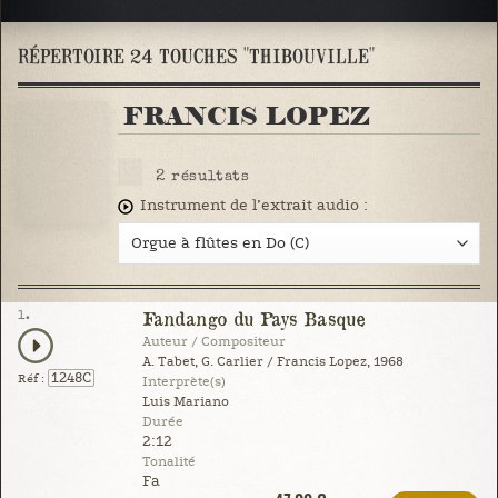
RÉPERTOIRE 24 TOUCHES "THIBOUVILLE"
FRANCIS LOPEZ
2
résultats
Instrument de l’extrait audio :
1.
Fandango du Pays Basque
Auteur / Compositeur
A. Tabet, G. Carlier / Francis Lopez, 1968
1248C
Réf :
Interprète(s)
Luis Mariano
Durée
2:12
Tonalité
Fa