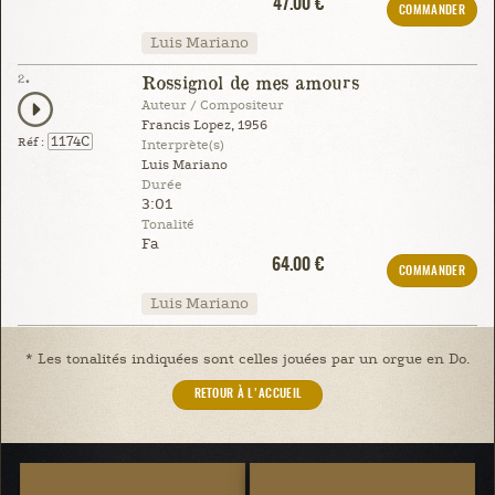
47.00 €
COMMANDER
Luis Mariano
2.
Rossignol de mes amours
Auteur / Compositeur
Francis Lopez, 1956
1174C
Réf :
Interprète(s)
Luis Mariano
Durée
3:01
Tonalité
Fa
64.00 €
COMMANDER
Luis Mariano
* Les tonalités indiquées sont celles jouées par un orgue en Do.
RETOUR À L'ACCUEIL