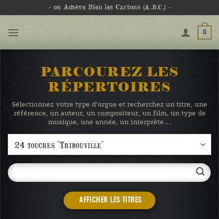
Passer
- on Achève Bien les Cartons
(A.B.C.)
-
au
contenu
0
PARCOUREZ LES
RÉPERTOIRES
Sélectionnez votre type d’orgue et recherchez un titre, une
référence, un auteur, un compositeur, un film, un type de
musique, une année, un interprète…
AFFICHER LES TITRES