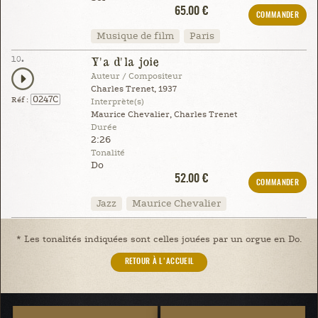
65.00 €
COMMANDER
Musique de film
Paris
10.
Y'a d'la joie
Auteur / Compositeur
Charles Trenet, 1937
0247C
Réf :
Interprète(s)
Maurice Chevalier, Charles Trenet
Durée
2:26
Tonalité
Do
52.00 €
COMMANDER
Jazz
Maurice Chevalier
* Les tonalités indiquées sont celles jouées par un orgue en Do.
RETOUR À L'ACCUEIL