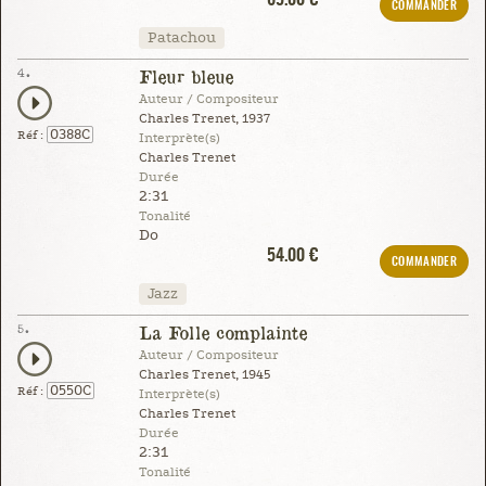
COMMANDER
Patachou
4.
Fleur bleue
Auteur / Compositeur
Charles Trenet, 1937
0388C
Réf :
Interprète(s)
Charles Trenet
Durée
2:31
Tonalité
Do
54.00 €
COMMANDER
Jazz
5.
La Folle complainte
Auteur / Compositeur
Charles Trenet, 1945
0550C
Réf :
Interprète(s)
Charles Trenet
Durée
2:31
Tonalité