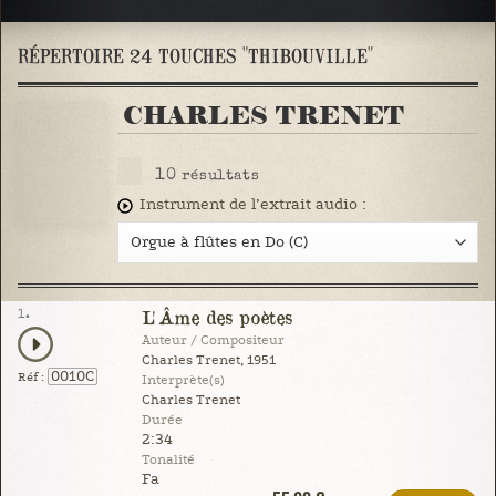
RÉPERTOIRE 24 TOUCHES "THIBOUVILLE"
CHARLES TRENET
10
résultats
Instrument de l’extrait audio :
1.
L'Âme des poètes
Auteur / Compositeur
Charles Trenet, 1951
0010C
Réf :
Interprète(s)
Charles Trenet
Durée
2:34
Tonalité
Fa