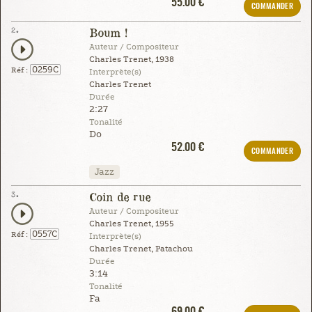
55.00 €
COMMANDER
2.
Boum !
Auteur / Compositeur
Charles Trenet, 1938
0259C
Réf :
Interprète(s)
Charles Trenet
Durée
2:27
Tonalité
Do
52.00 €
COMMANDER
Jazz
3.
Coin de rue
Auteur / Compositeur
Charles Trenet, 1955
0557C
Réf :
Interprète(s)
Charles Trenet, Patachou
Durée
3:14
Tonalité
Fa
69.00 €