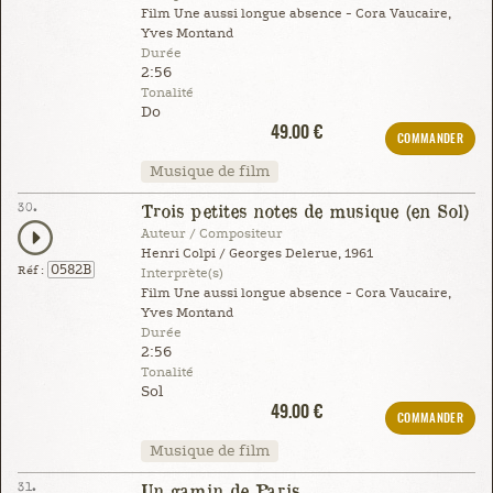
Film Une aussi longue absence - Cora Vaucaire,
Yves Montand
Durée
2:56
Tonalité
Do
49.00 €
COMMANDER
Musique de film
30.
Trois petites notes de musique (en Sol)
Auteur / Compositeur
Henri Colpi / Georges Delerue, 1961
0582B
Réf :
Interprète(s)
Film Une aussi longue absence - Cora Vaucaire,
Yves Montand
Durée
2:56
Tonalité
Sol
49.00 €
COMMANDER
Musique de film
31.
Un gamin de Paris