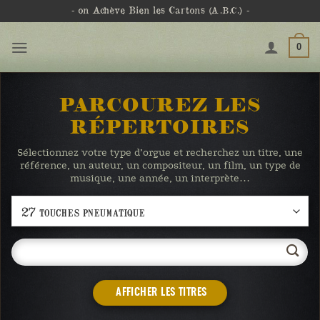
Passer
- on Achève Bien les Cartons
(A.B.C.)
-
au
contenu
0
PARCOUREZ LES
RÉPERTOIRES
Sélectionnez votre type d’orgue et recherchez un titre, une
référence, un auteur, un compositeur, un film, un type de
musique, une année, un interprète…
AFFICHER LES TITRES