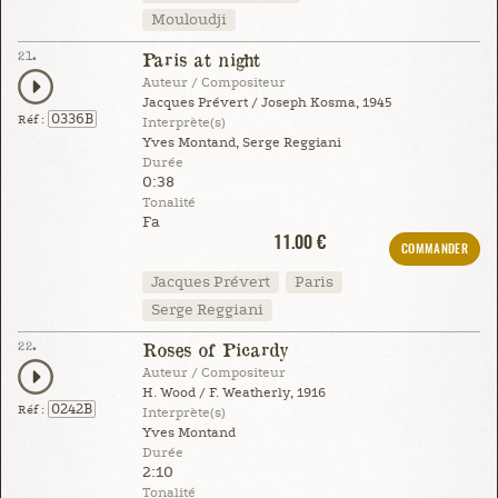
Mouloudji
21.
Paris at night
Auteur / Compositeur
Jacques Prévert / Joseph Kosma, 1945
0336B
Réf :
Interprète(s)
Yves Montand, Serge Reggiani
Durée
0:38
Tonalité
Fa
11.00 €
COMMANDER
Jacques Prévert
Paris
Serge Reggiani
22.
Roses of Picardy
Auteur / Compositeur
H. Wood / F. Weatherly, 1916
0242B
Réf :
Interprète(s)
Yves Montand
Durée
2:10
Tonalité