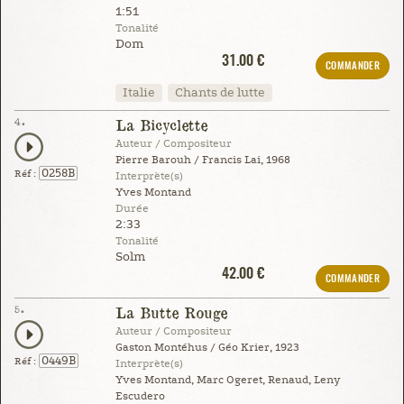
1:51
Tonalité
Dom
31.00 €
COMMANDER
Italie
Chants de lutte
4.
La Bicyclette
Auteur / Compositeur
Pierre Barouh / Francis Lai, 1968
0258B
Réf :
Interprète(s)
Yves Montand
Durée
2:33
Tonalité
Solm
42.00 €
COMMANDER
5.
La Butte Rouge
Auteur / Compositeur
Gaston Montéhus / Géo Krier, 1923
0449B
Réf :
Interprète(s)
Yves Montand, Marc Ogeret, Renaud, Leny
Escudero