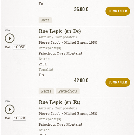
Fa
36.00 €
COMMANDER
Jazz
23.
Rue Lepic (en Do)
Auteur / Compositeur
Pierre Jacob / Michel Emer, 1950
1005B
Réf :
Interprète(s)
Patachou, Yves Montand
Durée
2:31
Tonalité
Do
42.00 €
COMMANDER
Paris
Patachou
24.
Rue Lepic (en Fa)
Auteur / Compositeur
Pierre Jacob / Michel Emer, 1950
1032B
Réf :
Interprète(s)
Patachou, Yves Montand
Durée