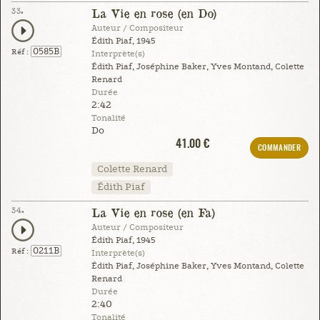
33.
La Vie en rose (en Do)
Auteur / Compositeur
Édith Piaf, 1945
0585B
Réf :
Interprète(s)
Édith Piaf, Joséphine Baker, Yves Montand, Colette
Renard
Durée
2:42
Tonalité
Do
41.00 €
COMMANDER
Colette Renard
Édith Piaf
34.
La Vie en rose (en Fa)
Auteur / Compositeur
Édith Piaf, 1945
0211B
Réf :
Interprète(s)
Édith Piaf, Joséphine Baker, Yves Montand, Colette
Renard
Durée
2:40
Tonalité