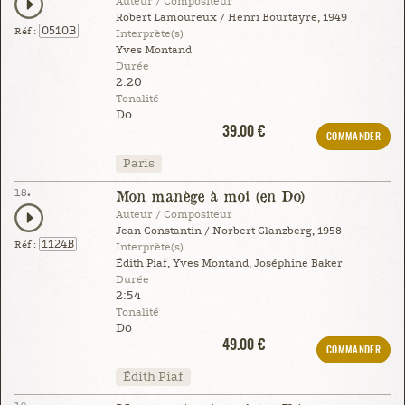
Auteur / Compositeur
Robert Lamoureux / Henri Bourtayre, 1949
0510B
Réf :
Interprète(s)
Yves Montand
Durée
2:20
Tonalité
Do
39.00 €
COMMANDER
Paris
18.
Mon manège à moi (en Do)
Auteur / Compositeur
Jean Constantin / Norbert Glanzberg, 1958
1124B
Réf :
Interprète(s)
Édith Piaf, Yves Montand, Joséphine Baker
Durée
2:54
Tonalité
Do
49.00 €
COMMANDER
Édith Piaf