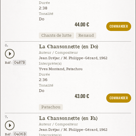
Durée
2:38
Tonalité
Do
44.00 €
COMMANDER
Chants de lutte
Renaud
6.
La Chansonnette (en Do)
Auteur / Compositeur
Jean Dréjac / M. Philippe-Gérard, 1962
0487B
Réf :
Interprète(s)
Yves Montand, Patachou
Durée
2:36
Tonalité
Do
43.00 €
COMMANDER
Patachou
7.
La Chansonnette (en Fa)
Auteur / Compositeur
Jean Dréjac / M. Philippe-Gérard, 1962
0406B
Réf :
Interprète(s)