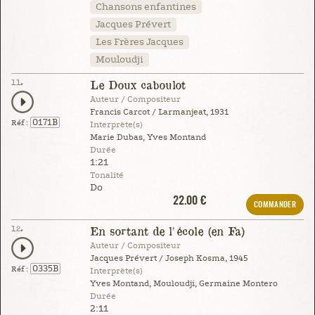
Chansons enfantines
Jacques Prévert
Les Frères Jacques
Mouloudji
11.
Le Doux caboulot
Auteur / Compositeur
Francis Carcot / Larmanjeat, 1931
0171B
Réf :
Interprète(s)
Marie Dubas, Yves Montand
Durée
1:21
Tonalité
Do
22.00 €
COMMANDER
12.
En sortant de l'école (en Fa)
Auteur / Compositeur
Jacques Prévert / Joseph Kosma, 1945
0335B
Réf :
Interprète(s)
Yves Montand, Mouloudji, Germaine Montero
Durée
2:11