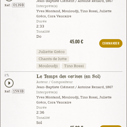
Jean-Baptiste Clément / Antoine Renard, 1867
0139B
Réf :
Interprète(s)
Yves Montand, Mouloudji, Tino Rossi, Juliette
Gréco, Cora Vaucaire
Durée
2:33
Tonalité
Do
45.00 €
COMMANDER
Juliette Gréco
Chants de lutte
Mouloudji
Tino Rossi
27.
Le Temps des cerises (en Sol)
Auteur / Compositeur
Jean-Baptiste Clément / Antoine Renard, 1867
1593B
Réf :
Interprète(s)
Yves Montand, Mouloudji, Tino Rossi, Juliette
Gréco, Cora Vaucaire
Durée
2:36
Tonalité
Sol