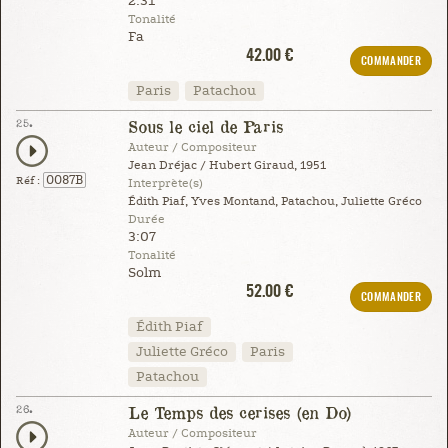
2:31
Tonalité
Fa
42.00 €
COMMANDER
Paris
Patachou
25.
Sous le ciel de Paris
Auteur / Compositeur
Jean Dréjac / Hubert Giraud, 1951
0087B
Réf :
Interprète(s)
Édith Piaf, Yves Montand, Patachou, Juliette Gréco
Durée
3:07
Tonalité
Solm
52.00 €
COMMANDER
Édith Piaf
Juliette Gréco
Paris
Patachou
26.
Le Temps des cerises (en Do)
Auteur / Compositeur