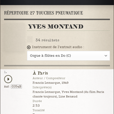
RÉPERTOIRE 27 TOUCHES PNEUMATIQUE
YVES MONTAND
34
résultats
Instrument de l’extrait audio :
1.
À Paris
Auteur / Compositeur
Francis Lemarque, 1949
0354B
Réf :
Interprète(s)
Francis Lemarque, Yves Montand (du film Paris
chante toujours), Line Renaud
Durée
2:53
Tonalité