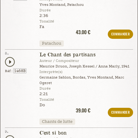
Yves Montand, Patachou
Durée
2:36
Tonalité
Fa
43.00 €
COMMANDER
Patachou
8.
Le Chant des partisans
Auteur / Compositeur
Maurice Druon, Joseph Kessel / Anna Marly, 1941
1468B
Réf :
Interprète(s)
Germaine Sablon, Bordas, Yves Montand, Marc
Ogeret
Durée
2:21
Tonalité
Do
39.00 €
COMMANDER
Chants de lutte
9.
C'est si bon