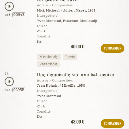
Auteur / Compositeur
Mick Micheyl / Adrien Mares, 1951
0094B
Réf :
Interprète(s)
Yves Montand, Patachou, Mouloudji
Durée
2:23
Tonalité
Fa
40.00 €
COMMANDER
Mouloudji
Paris
Patachou
32.
Une demoiselle sur une balançoire
Auteur / Compositeur
Jean Nohain / Mireille, 1950
0295B
Réf :
Interprète(s)
Yves Montand
Durée
2:34
Tonalité
Do
43.00 €
COMMANDER