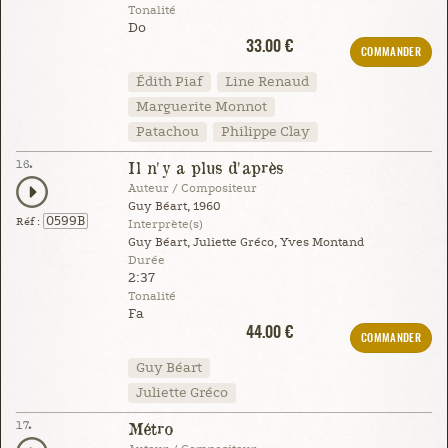
Tonalité
Do
33.00 €
COMMANDER
Édith Piaf
Line Renaud
Marguerite Monnot
Patachou
Philippe Clay
16.
Il n'y a plus d'après
Auteur / Compositeur
Guy Béart, 1960
0599B
Réf :
Interprète(s)
Guy Béart, Juliette Gréco, Yves Montand
Durée
2:37
Tonalité
Fa
44.00 €
COMMANDER
Guy Béart
Juliette Gréco
17.
Métro