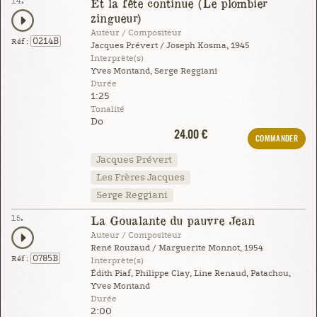
14.
Et la fête continue (Le plombier
zingueur)
Auteur / Compositeur
0214B
Réf :
Jacques Prévert / Joseph Kosma, 1945
Interprète(s)
Yves Montand, Serge Reggiani
Durée
1:25
Tonalité
Do
24.00 €
COMMANDER
Jacques Prévert
Les Frères Jacques
Serge Reggiani
15.
La Goualante du pauvre Jean
Auteur / Compositeur
René Rouzaud / Marguerite Monnot, 1954
0785B
Réf :
Interprète(s)
Édith Piaf, Philippe Clay, Line Renaud, Patachou,
Yves Montand
Durée
2:00