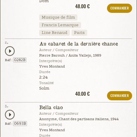
Dom
48.00 €
COMMANDER
Musique de film
Francis Lemarque
Line Renaud
Paris
2.
Au cabaret de la dernière chance
Auteur / Compositeur
Pierre Barouh / Anita Vallejo, 1989
0282B
Réf :
Interprète(s)
Yves Montand
Durée
2:24
Tonalité
Solm
40.00 €
COMMANDER
3.
Bella ciao
Auteur / Compositeur
Anonyme, Chant des partisans italiens, 1944
0693B
Réf :
Interprète(s)
Yves Montand
Durée