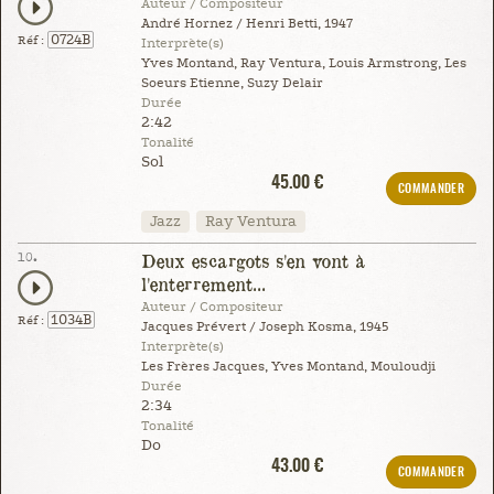
Auteur / Compositeur
André Hornez / Henri Betti, 1947
0724B
Réf :
Interprète(s)
Yves Montand, Ray Ventura, Louis Armstrong, Les
Soeurs Etienne, Suzy Delair
Durée
2:42
Tonalité
Sol
45.00 €
COMMANDER
Jazz
Ray Ventura
10.
Deux escargots s'en vont à
l'enterrement...
Auteur / Compositeur
1034B
Réf :
Jacques Prévert / Joseph Kosma, 1945
Interprète(s)
Les Frères Jacques, Yves Montand, Mouloudji
Durée
2:34
Tonalité
Do
43.00 €
COMMANDER