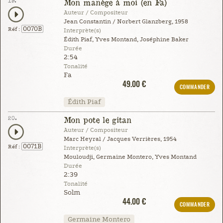
19.
Mon manège à moi (en Fa)
Auteur / Compositeur
Jean Constantin / Norbert Glanzberg, 1958
0070B
Réf :
Interprète(s)
Édith Piaf, Yves Montand, Joséphine Baker
Durée
2:54
Tonalité
Fa
49.00 €
COMMANDER
Édith Piaf
20.
Mon pote le gitan
Auteur / Compositeur
Marc Heyral / Jacques Verrières, 1954
0071B
Réf :
Interprète(s)
Mouloudji, Germaine Montero, Yves Montand
Durée
2:39
Tonalité
Solm
44.00 €
COMMANDER
Germaine Montero