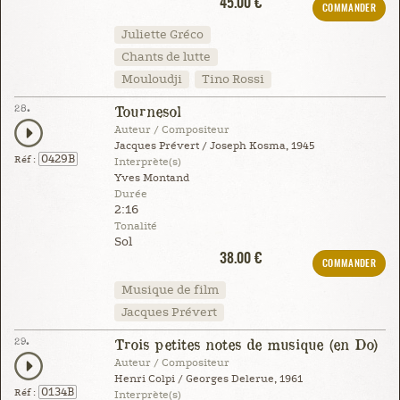
45.00 €
COMMANDER
Juliette Gréco
Chants de lutte
Mouloudji
Tino Rossi
28.
Tournesol
Auteur / Compositeur
Jacques Prévert / Joseph Kosma, 1945
0429B
Réf :
Interprète(s)
Yves Montand
Durée
2:16
Tonalité
Sol
38.00 €
COMMANDER
Musique de film
Jacques Prévert
29.
Trois petites notes de musique (en Do)
Auteur / Compositeur
Henri Colpi / Georges Delerue, 1961
0134B
Réf :
Interprète(s)