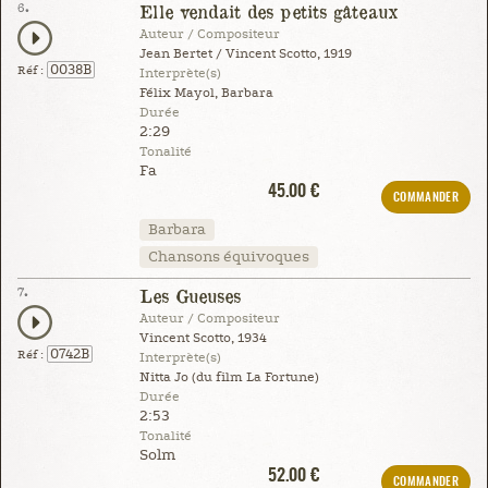
6.
Elle vendait des petits gâteaux
Auteur / Compositeur
Jean Bertet / Vincent Scotto, 1919
0038B
Réf :
Interprète(s)
Félix Mayol, Barbara
Durée
2:29
Tonalité
Fa
45.00 €
COMMANDER
Barbara
Chansons équivoques
7.
Les Gueuses
Auteur / Compositeur
Vincent Scotto, 1934
0742B
Réf :
Interprète(s)
Nitta Jo (du film La Fortune)
Durée
2:53
Tonalité
Solm
52.00 €
COMMANDER