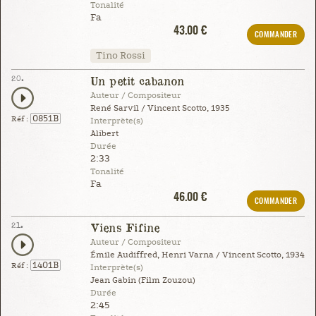
Tonalité
Fa
43.00 €
COMMANDER
Tino Rossi
20.
Un petit cabanon
Auteur / Compositeur
René Sarvil / Vincent Scotto, 1935
0851B
Réf :
Interprète(s)
Alibert
Durée
2:33
Tonalité
Fa
46.00 €
COMMANDER
21.
Viens Fifine
Auteur / Compositeur
Émile Audiffred, Henri Varna / Vincent Scotto, 1934
1401B
Réf :
Interprète(s)
Jean Gabin (Film Zouzou)
Durée
2:45