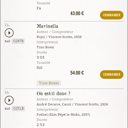
Tonalité
Fa
43.00 €
COMMANDER
11.
Marinella
Auteur / Compositeur
Pujol / Vincent Scotto, 1936
0287B
Réf :
Interprète(s)
Tino Rossi
Durée
3:01
Tonalité
Sol
54.00 €
COMMANDER
Tino Rossi
12.
Où est-il donc ?
Auteur / Compositeur
André Decave, Carol / Vincent Scotto, 1926
0251B
Réf :
Interprète(s)
Fréhel (film Pépé le Moko, 1937)
Durée
2:53