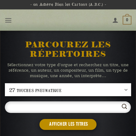
Passer
- on Achève Bien les Cartons
(A.B.C.)
-
au
contenu
0
PARCOUREZ LES
RÉPERTOIRES
Sélectionnez votre type d’orgue et recherchez un titre, une
référence, un auteur, un compositeur, un film, un type de
musique, une année, un interprète…
AFFICHER LES TITRES