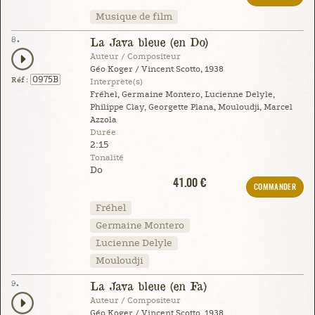
Musique de film
8.
La Java bleue (en Do)
Auteur / Compositeur
Géo Koger / Vincent Scotto, 1938
0975B
Réf :
Interprète(s)
Fréhel, Germaine Montero, Lucienne Delyle,
Philippe Clay, Georgette Plana, Mouloudji, Marcel
Azzola
Durée
2:15
Tonalité
Do
41.00 €
COMMANDER
Fréhel
Germaine Montero
Lucienne Delyle
Mouloudji
9.
La Java bleue (en Fa)
Auteur / Compositeur
Géo Koger / Vincent Scotto, 1938