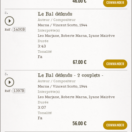
46.00 €
COMMANDER
2.
Le Bal défendu
Auteur / Compositeur
Marna / Vincent Scotto, 1944
1400B
Réf :
Interprète(s)
Leo Marjane, Roberte Marna, Lyane Mairêve
Durée
3:43
Tonalité
Fa
67.00 €
COMMANDER
3.
Le Bal défendu - 2 couplets -
Auteur / Compositeur
Marna / Vincent Scotto, 1944
1397B
Réf :
Interprète(s)
Leo Marjane, Roberte Marna, Lyane Mairêve
Durée
3:07
Tonalité
Fa
56.00 €
COMMANDER