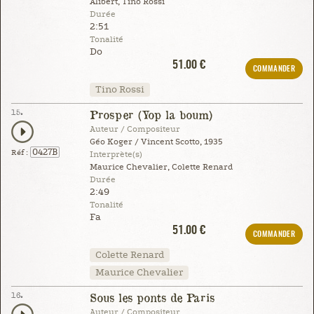
Alibert, Tino Rossi
Durée
2:51
Tonalité
Do
51.00 €
COMMANDER
Tino Rossi
15.
Prosper (Yop la boum)
Auteur / Compositeur
Géo Koger / Vincent Scotto, 1935
0427B
Réf :
Interprète(s)
Maurice Chevalier, Colette Renard
Durée
2:49
Tonalité
Fa
51.00 €
COMMANDER
Colette Renard
Maurice Chevalier
16.
Sous les ponts de Paris
Auteur / Compositeur