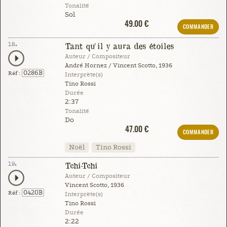
Tonalité
Sol
49.00 €
COMMANDER
18.
Tant qu'il y aura des étoiles
Auteur / Compositeur
André Hornez / Vincent Scotto, 1936
0286B
Réf :
Interprète(s)
Tino Rossi
Durée
2:37
Tonalité
Do
47.00 €
COMMANDER
Noël
Tino Rossi
19.
Tchi-Tchi
Auteur / Compositeur
Vincent Scotto, 1936
0420B
Réf :
Interprète(s)
Tino Rossi
Durée
2:22