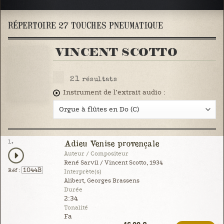
RÉPERTOIRE 27 TOUCHES PNEUMATIQUE
VINCENT SCOTTO
21
résultats
Instrument de l’extrait audio :
1.
Adieu Venise provençale
Auteur / Compositeur
René Sarvil / Vincent Scotto, 1934
1044B
Réf :
Interprète(s)
Alibert, Georges Brassens
Durée
2:34
Tonalité
Fa