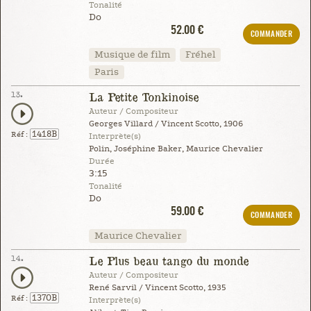
Tonalité
Do
52.00 €
COMMANDER
Musique de film
Fréhel
Paris
13.
La Petite Tonkinoise
Auteur / Compositeur
Georges Villard / Vincent Scotto, 1906
1418B
Réf :
Interprète(s)
Polin, Joséphine Baker, Maurice Chevalier
Durée
3:15
Tonalité
Do
59.00 €
COMMANDER
Maurice Chevalier
14.
Le Plus beau tango du monde
Auteur / Compositeur
René Sarvil / Vincent Scotto, 1935
1370B
Réf :
Interprète(s)