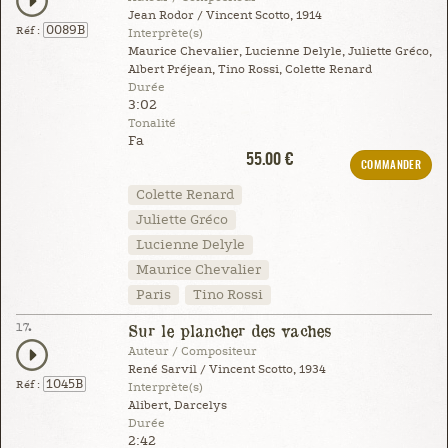
Jean Rodor / Vincent Scotto, 1914
0089B
Réf :
Interprète(s)
Maurice Chevalier, Lucienne Delyle, Juliette Gréco,
Albert Préjean, Tino Rossi, Colette Renard
Durée
3:02
Tonalité
Fa
55.00 €
COMMANDER
Colette Renard
Juliette Gréco
Lucienne Delyle
Maurice Chevalier
Paris
Tino Rossi
17.
Sur le plancher des vaches
Auteur / Compositeur
René Sarvil / Vincent Scotto, 1934
1045B
Réf :
Interprète(s)
Alibert, Darcelys
Durée
2:42