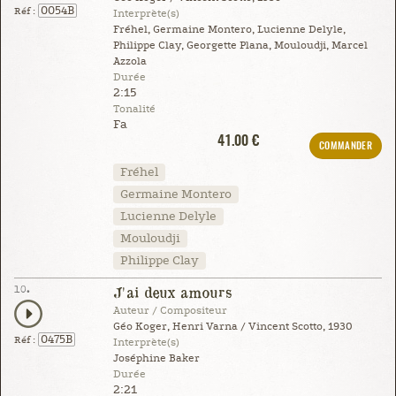
0054B
Réf :
Interprète(s)
Fréhel, Germaine Montero, Lucienne Delyle,
Philippe Clay, Georgette Plana, Mouloudji, Marcel
Azzola
Durée
2:15
Tonalité
Fa
41.00 €
COMMANDER
Fréhel
Germaine Montero
Lucienne Delyle
Mouloudji
Philippe Clay
10.
J'ai deux amours
Auteur / Compositeur
Géo Koger, Henri Varna / Vincent Scotto, 1930
0475B
Réf :
Interprète(s)
Joséphine Baker
Durée
2:21