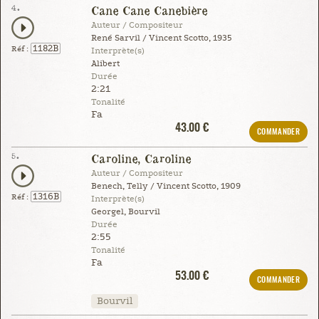
4.
Cane Cane Canebière
Auteur / Compositeur
René Sarvil / Vincent Scotto, 1935
1182B
Réf :
Interprète(s)
Alibert
Durée
2:21
Tonalité
Fa
43.00 €
COMMANDER
5.
Caroline, Caroline
Auteur / Compositeur
Benech, Telly / Vincent Scotto, 1909
1316B
Réf :
Interprète(s)
Georgel, Bourvil
Durée
2:55
Tonalité
Fa
53.00 €
COMMANDER
Bourvil