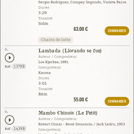
Sergio Rodriguez, Compay Segundo, Violeta Parra
Durée
3:29
Tonalité
Solm
63.00 €
COMMANDER
Chants de lutte
8.
Lambada (Llorando se fue)
Auteur / Compositeur
Los Kjarkas, 1981
1379B
Réf :
Interprète(s)
Kaoma
Durée
3:01
Tonalité
Rém
55.00 €
COMMANDER
9.
Mambo Chinois (Le Petit)
Auteur / Compositeur
Robert Chiral - René Denoncin / Jack Ledru, 1953
1439B
Réf :
Interprète(s)