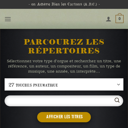
Passer
- on Achève Bien les Cartons
(A.B.C.)
-
au
contenu
0
PARCOUREZ LES
RÉPERTOIRES
Sélectionnez votre type d’orgue et recherchez un titre, une
référence, un auteur, un compositeur, un film, un type de
musique, une année, un interprète…
AFFICHER LES TITRES