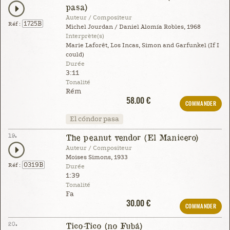
pasa)
Auteur / Compositeur
1725B
Réf :
Michel Jourdan / Daniel Alomía Robles, 1968
Interprète(s)
Marie Laforêt, Los Incas, Simon and Garfunkel (If I
could)
Durée
3:11
Tonalité
Rém
58.00 €
COMMANDER
El cóndor pasa
19.
The peanut vendor (El Manicero)
Auteur / Compositeur
Moises Simons, 1933
0319B
Réf :
Durée
1:39
Tonalité
Fa
30.00 €
COMMANDER
20.
Tico-Tico (no Fubá)