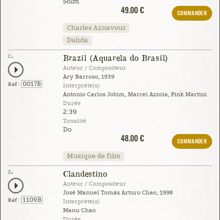
Solm
49.00 €
COMMANDER
Charles Aznavour
Dalida
2.
Brazil (Aquarela do Brasil)
Auteur / Compositeur
Ary Barroso, 1939
0017B
Réf :
Interprète(s)
Antonio Carlos Jobim, Marcel Azzola, Pink Martini
Durée
2:39
Tonalité
Do
48.00 €
COMMANDER
Musique de film
3.
Clandestino
Auteur / Compositeur
José Manuel Tomás Arturo Chao, 1998
1109B
Réf :
Interprète(s)
Manu Chao
Durée