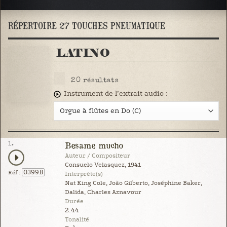
RÉPERTOIRE 27 TOUCHES PNEUMATIQUE
LATINO
20
résultats
Instrument de l’extrait audio :
1.
Besame mucho
Auteur / Compositeur
Consuelo Velasquez, 1941
0399B
Réf :
Interprète(s)
Nat King Cole, João Gilberto, Joséphine Baker,
Dalida, Charles Aznavour
Durée
2:44
Tonalité