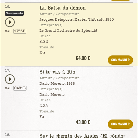
16.
La Salsa du démon
Nouveauté
Auteur / Compositeur
Jacques Delaporte, Xavier Thibault, 1980
Interprète(s)
Le Grand Orchestre du Splendid
1756B
Réf :
Durée
3:32
Tonalité
Do
64.00 €
COMMANDER
17.
Si tu vas à Rio
Auteur / Compositeur
Dario Moreno, 1958
0481B
Réf :
Interprète(s)
Dario Moreno
Durée
2:24
Tonalité
Fa
43.00 €
COMMANDER
18.
Sur le chemin des Andes (El cóndor