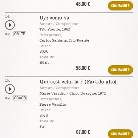
48.00 €
COMMANDER
14.
Oye como va
Auteur / Compositeur
Tito Puente, 1962
0817B
Réf :
Interprète(s)
Carlos Santana, Tito Puente
Durée
3:06
Tonalité
Rém
56.00 €
COMMANDER
15.
Qui c'est celui-là ? (Partido alto)
Auteur / Compositeur
Marie Vassiliu / Chico Buarque, 1972
0340B
Réf :
Interprète(s)
Pierre Vassiliu
Durée
3:43
Tonalité
Fa
67.00 €
COMMANDER