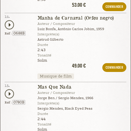
53.00 €
COMMANDER
12.
Manha de Carnaval (Orfeu negro)
Auteur / Compositeur
Luiz Bonfa, Antônio Carlos Jobim, 1959
0688B
Réf :
Interprète(s)
Astrud Gilberto
Durée
2:43
Tonalité
Solm
49.00 €
COMMANDER
Musique de film
13.
Mas Que Nada
Auteur / Compositeur
Jorge Ben / Sergio Mendes, 1966
0780B
Réf :
Interprète(s)
Sergio Mendes, Black Eyed Peas
Durée
2:44
Tonalité
Solm