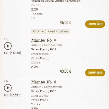
Verlor et Davril, André Verchuren
Durée
2:28
Tonalité
Do
45.00 €
COMMANDER
Chansons enfantines
10.
Mambo No. 5
Auteur / Compositeur
Pérez Prado, 1949
1453B
Réf :
Interprète(s)
Pérez Prado
Durée
2:24
43.00 €
COMMANDER
11.
Mambo No. 8
Auteur / Compositeur
Pérez Prado, 1950
1456B
Réf :
Interprète(s)
Pérez Prado
Durée
2:58