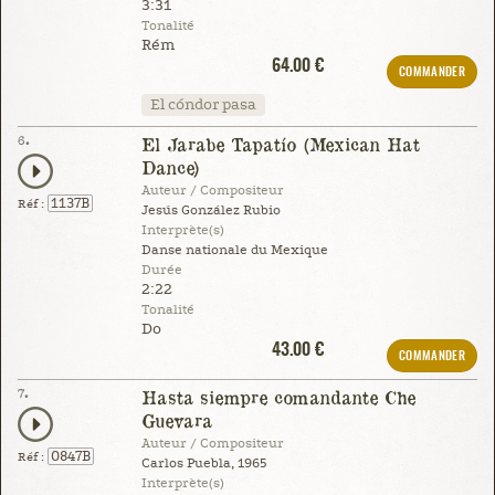
3:31
Tonalité
Rém
64.00 €
COMMANDER
El cóndor pasa
6.
El Jarabe Tapatío (Mexican Hat
Dance)
Auteur / Compositeur
1137B
Réf :
Jesús González Rubio
Interprète(s)
Danse nationale du Mexique
Durée
2:22
Tonalité
Do
43.00 €
COMMANDER
7.
Hasta siempre comandante Che
Guevara
Auteur / Compositeur
0847B
Réf :
Carlos Puebla, 1965
Interprète(s)