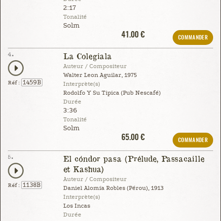
2:17
Tonalité
Solm
41.00 €
COMMANDER
4.
La Colegiala
Auteur / Compositeur
Walter Leon Aguilar, 1975
1459B
Réf :
Interprète(s)
Rodolfo Y Su Tipica (Pub Nescafé)
Durée
3:36
Tonalité
Solm
65.00 €
COMMANDER
5.
El cóndor pasa (Prélude, Passacaille
et Kashua)
Auteur / Compositeur
1138B
Réf :
Daniel Alomía Robles (Pérou), 1913
Interprète(s)
Los Incas
Durée