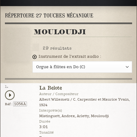
RÉPERTOIRE 27 TOUCHES MÉCANIQUE
MOULOUDJI
29
résultats
Instrument de l’extrait audio :
1.
La Belote
Auteur / Compositeur
Albert Willemetz / C. Carpentier et Maurice Yvain,
1056A
Réf :
1924
Interprète(s)
Mistinguett, Andrex, Arletty, Mouloudji
Durée
3:01
Tonalité