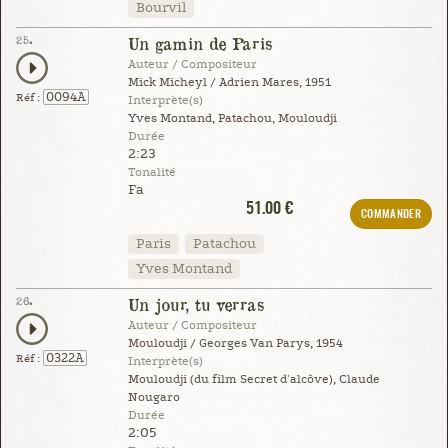
Bourvil
25.
Un gamin de Paris
Auteur / Compositeur
Mick Micheyl / Adrien Mares, 1951
0094A
Réf :
Interprète(s)
Yves Montand, Patachou, Mouloudji
Durée
2:23
Tonalité
Fa
51.00 €
COMMANDER
Paris
Patachou
Yves Montand
26.
Un jour, tu verras
Auteur / Compositeur
Mouloudji / Georges Van Parys, 1954
0322A
Réf :
Interprète(s)
Mouloudji (du film Secret d'alcôve), Claude
Nougaro
Durée
2:05