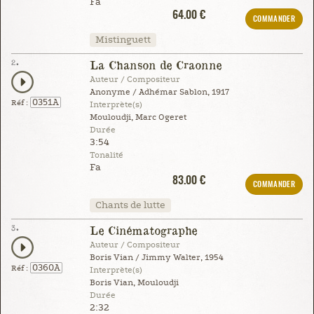
Fa
64.00 €
COMMANDER
Mistinguett
2.
La Chanson de Craonne
Auteur / Compositeur
Anonyme / Adhémar Sablon, 1917
0351A
Réf :
Interprète(s)
Mouloudji, Marc Ogeret
Durée
3:54
Tonalité
Fa
83.00 €
COMMANDER
Chants de lutte
3.
Le Cinématographe
Auteur / Compositeur
Boris Vian / Jimmy Walter, 1954
0360A
Réf :
Interprète(s)
Boris Vian, Mouloudji
Durée
2:32