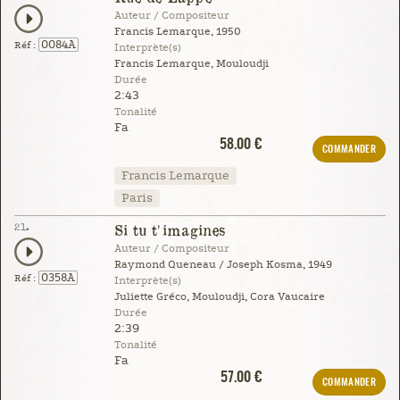
Auteur / Compositeur
Francis Lemarque, 1950
0084A
Réf :
Interprète(s)
Francis Lemarque, Mouloudji
Durée
2:43
Tonalité
Fa
58.00 €
COMMANDER
Francis Lemarque
Paris
21.
Si tu t'imagines
Auteur / Compositeur
Raymond Queneau / Joseph Kosma, 1949
0358A
Réf :
Interprète(s)
Juliette Gréco, Mouloudji, Cora Vaucaire
Durée
2:39
Tonalité
Fa
57.00 €
COMMANDER