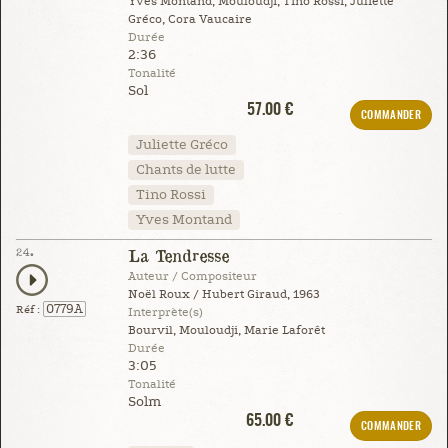
Yves Montand, Mouloudji, Tino Rossi, Juliette
Gréco, Cora Vaucaire
Durée
2:36
Tonalité
Sol
57.00 €
COMMANDER
Juliette Gréco
Chants de lutte
Tino Rossi
Yves Montand
24.
La Tendresse
Auteur / Compositeur
Noël Roux / Hubert Giraud, 1963
0779A
Réf :
Interprète(s)
Bourvil, Mouloudji, Marie Laforêt
Durée
3:05
Tonalité
Solm
65.00 €
COMMANDER