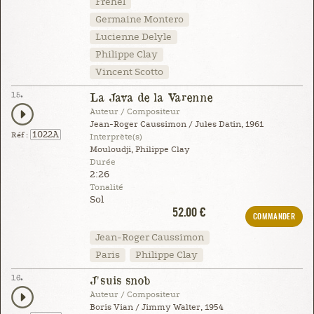
Fréhel
Germaine Montero
Lucienne Delyle
Philippe Clay
Vincent Scotto
15.
La Java de la Varenne
Auteur / Compositeur
Jean-Roger Caussimon / Jules Datin, 1961
1022A
Réf :
Interprète(s)
Mouloudji, Philippe Clay
Durée
2:26
Tonalité
Sol
52.00 €
COMMANDER
Jean-Roger Caussimon
Paris
Philippe Clay
16.
J'suis snob
Auteur / Compositeur
Boris Vian / Jimmy Walter, 1954