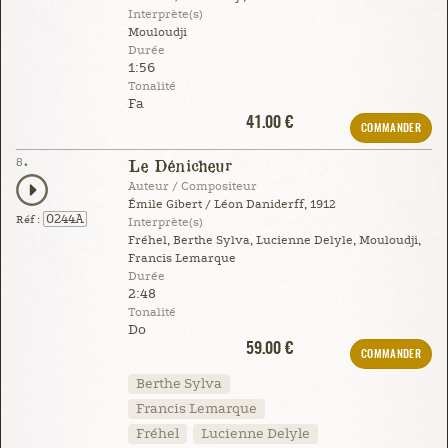
Interprète(s)
Mouloudji
Durée
1:56
Tonalité
Fa
41.00 €
COMMANDER
8.
Le Dénicheur
Auteur / Compositeur
Émile Gibert / Léon Daniderff, 1912
0244A
Réf :
Interprète(s)
Fréhel, Berthe Sylva, Lucienne Delyle, Mouloudji,
Francis Lemarque
Durée
2:48
Tonalité
Do
59.00 €
COMMANDER
Berthe Sylva
Francis Lemarque
Fréhel
Lucienne Delyle