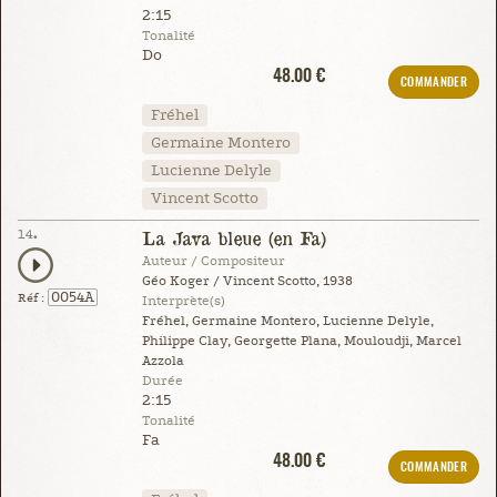
2:15
Tonalité
Do
48.00 €
COMMANDER
Fréhel
Germaine Montero
Lucienne Delyle
Vincent Scotto
14.
La Java bleue (en Fa)
Auteur / Compositeur
Géo Koger / Vincent Scotto, 1938
0054A
Réf :
Interprète(s)
Fréhel, Germaine Montero, Lucienne Delyle,
Philippe Clay, Georgette Plana, Mouloudji, Marcel
Azzola
Durée
2:15
Tonalité
Fa
48.00 €
COMMANDER