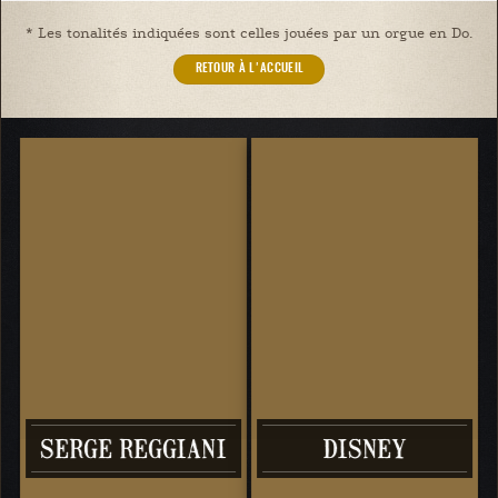
* Les tonalités indiquées sont celles jouées par un orgue en Do.
RETOUR À L'ACCUEIL
POLKAS