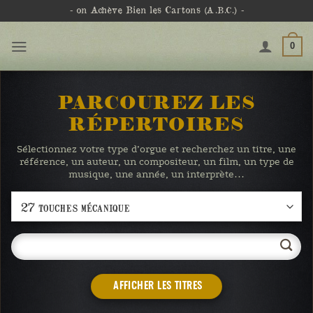
Passer
- on Achève Bien les Cartons
(A.B.C.)
-
au
contenu
0
PARCOUREZ LES
RÉPERTOIRES
Sélectionnez votre type d’orgue et recherchez un titre, une
référence, un auteur, un compositeur, un film, un type de
musique, une année, un interprète…
AFFICHER LES TITRES