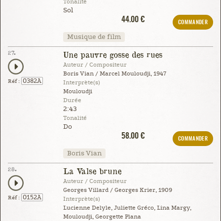
Tonalité
Sol
44.00 €
COMMANDER
Musique de film
27.
Une pauvre gosse des rues
Auteur / Compositeur
Boris Vian / Marcel Mouloudji, 1947
0382A
Réf :
Interprète(s)
Mouloudji
Durée
2:43
Tonalité
Do
58.00 €
COMMANDER
Boris Vian
28.
La Valse brune
Auteur / Compositeur
Georges Villard / Georges Krier, 1909
0152A
Réf :
Interprète(s)
Lucienne Delyle, Juliette Gréco, Lina Margy,
Mouloudji, Georgette Plana