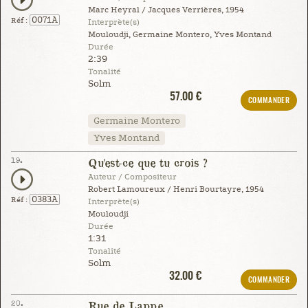
Marc Heyral / Jacques Verrières, 1954
0071A
Réf :
Interprète(s)
Mouloudji, Germaine Montero, Yves Montand
Durée
2:39
Tonalité
Solm
57.00 €
COMMANDER
Germaine Montero
Yves Montand
19.
Qu'est-ce que tu crois ?
Auteur / Compositeur
Robert Lamoureux / Henri Bourtayre, 1954
0383A
Réf :
Interprète(s)
Mouloudji
Durée
1:31
Tonalité
Solm
32.00 €
COMMANDER
20.
Rue de Lappe