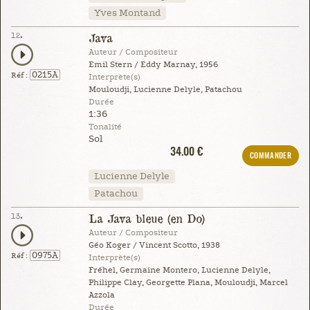
Yves Montand
12.
Java
Auteur / Compositeur
Emil Stern / Eddy Marnay, 1956
0215A
Réf :
Interprète(s)
Mouloudji, Lucienne Delyle, Patachou
Durée
1:36
Tonalité
Sol
34.00 €
COMMANDER
Lucienne Delyle
Patachou
13.
La Java bleue (en Do)
Auteur / Compositeur
Géo Koger / Vincent Scotto, 1938
0975A
Réf :
Interprète(s)
Fréhel, Germaine Montero, Lucienne Delyle,
Philippe Clay, Georgette Plana, Mouloudji, Marcel
Azzola
Durée