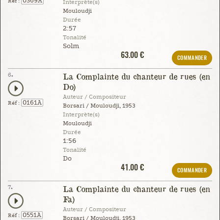
0369A
Réf :
Interprète(s)
Mouloudji
Durée
2:57
Tonalité
Solm
63.00 €
COMMANDER
6.
La Complainte du chanteur de rues (en
Do)
Auteur / Compositeur
0161A
Réf :
Borsari / Mouloudji, 1953
Interprète(s)
Mouloudji
Durée
1:56
Tonalité
Do
41.00 €
COMMANDER
7.
La Complainte du chanteur de rues (en
Fa)
Auteur / Compositeur
0551A
Réf :
Borsari / Mouloudji, 1953