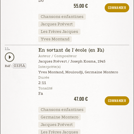
Do
55.00 €
COMMANDER
Chansons enfantines
Jacques Prévert
Les Frères Jacques
Yves Montand
11.
En sortant de l'école (en Fa)
Auteur / Compositeur
Jacques Prévert / Joseph Kosma, 1945
0335A
Réf :
Interprète(s)
Yves Montand, Mouloudji, Germaine Montero
Durée
2:11
Tonalité
Fa
47.00 €
COMMANDER
Chansons enfantines
Germaine Montero
Jacques Prévert
Les Frères Jacques