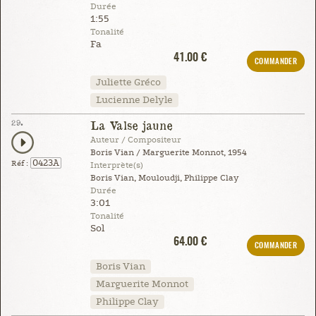
Durée
1:55
Tonalité
Fa
41.00 €
COMMANDER
Juliette Gréco
Lucienne Delyle
29.
La Valse jaune
Auteur / Compositeur
Boris Vian / Marguerite Monnot, 1954
0423A
Réf :
Interprète(s)
Boris Vian, Mouloudji, Philippe Clay
Durée
3:01
Tonalité
Sol
64.00 €
COMMANDER
Boris Vian
Marguerite Monnot
Philippe Clay