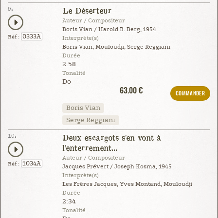
9.
Le Déserteur
Auteur / Compositeur
Boris Vian / Harold B. Berg, 1954
0333A
Réf :
Interprète(s)
Boris Vian, Mouloudji, Serge Reggiani
Durée
2:58
Tonalité
Do
63.00 €
COMMANDER
Boris Vian
Serge Reggiani
10.
Deux escargots s'en vont à
l'enterrement...
Auteur / Compositeur
1034A
Réf :
Jacques Prévert / Joseph Kosma, 1945
Interprète(s)
Les Frères Jacques, Yves Montand, Mouloudji
Durée
2:34
Tonalité