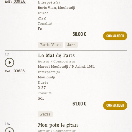
0393A
Réf :
Interprète(s)
Boris Vian, Mouloudji
Durée
2:22
Tonalité
Fa
50.00 €
COMMANDER
Boris Vian
Jazz
17.
Le Mal de Paris
Auteur / Compositeur
Marcel Mouloudji / P. Arimi, 1951
0368A
Réf :
Interprète(s)
Mouloudji
Durée
2:37
Tonalité
Sol
61.00 €
COMMANDER
Paris
18.
Mon pote le gitan
Auteur / Compositeur