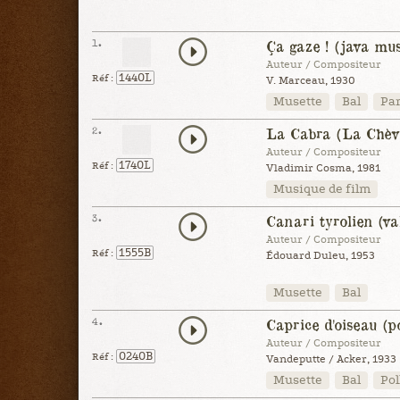
1.
Ça gaze ! (java mus
Auteur / Compositeur
1440L
Réf :
V. Marceau, 1930
Musette
Bal
Par
2.
La Cabra (La Chèv
Auteur / Compositeur
1740L
Réf :
Vladimir Cosma, 1981
Musique de film
3.
Canari tyrolien (va
Auteur / Compositeur
1555B
Réf :
Édouard Duleu, 1953
Musette
Bal
4.
Caprice d'oiseau (p
Auteur / Compositeur
0240B
Réf :
Vandeputte / Acker, 1933
Musette
Bal
Pol