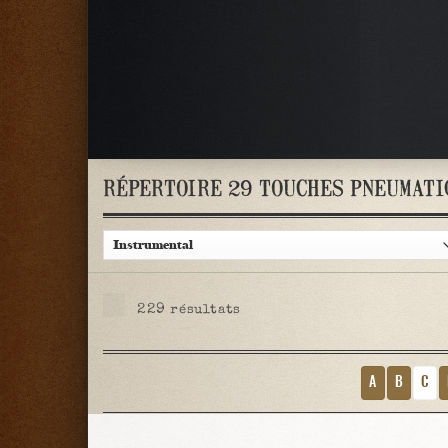
RÉPERTOIRE 29 TOUCHES PNEUMATI
229
résultats
A
B
C