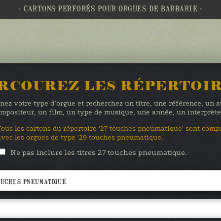
- CARTONS PERFORÉS POUR ORGUES DE BARBARIE -
RCOUREZ LES RÉPERTOI
nez votre type d’orgue et recherchez un titre, une référence, un 
mpositeur, un film, un type de musique, une année, un interprè
Tous les cartons du répertoire '27 touches pneumatique' sont comp
avec les orgues de type '29 touches pneumatique'.
Ne pas inclure les titres 27 touches pneumatique.