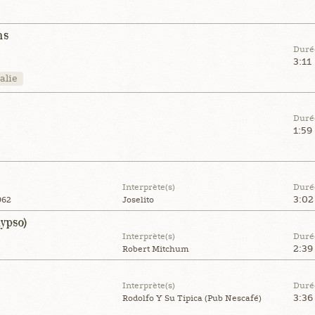
ns
Duré
3:11
talie
Duré
1:59
Interprète(s)
Duré
3:02
962
Joselito
ypso)
Interprète(s)
Duré
2:39
Robert Mitchum
Interprète(s)
Duré
3:36
Rodolfo Y Su Tipica (Pub Nescafé)