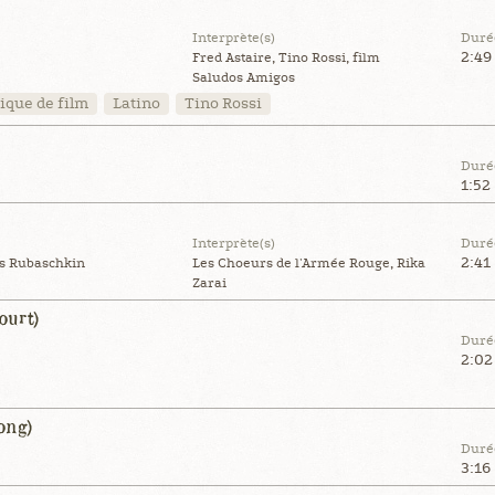
Interprète(s)
Duré
2:49
Fred Astaire, Tino Rossi, film
Saludos Amigos
que de film
Latino
Tino Rossi
Duré
1:52
Interprète(s)
Duré
2:41
is Rubaschkin
Les Choeurs de l'Armée Rouge, Rika
Zarai
ourt)
Duré
2:02
ong)
Duré
3:16