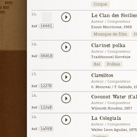
Cirque
15.
Le Clan des Sicilie
Auteur / Compositeur
1666L
Réf :
Ennio Morricone, 1969
Musique de film
I
16.
Clarinet polka
Auteur / Compositeur
0681B
Réf :
Traditionnel Slovénie
Bal
Polkas
17.
Clavelitos
Auteur / Compositeur
1227B
Réf :
G. Monreal / F. Galindo, 1
18.
Coconut Water (Cal
Auteur / Compositeur
1224B
Réf :
Wilmoth Houdini, 1957
19.
La Colegiala
Auteur / Compositeur
1459B
Réf :
Walter Leon Aguilar, 1975
Latino