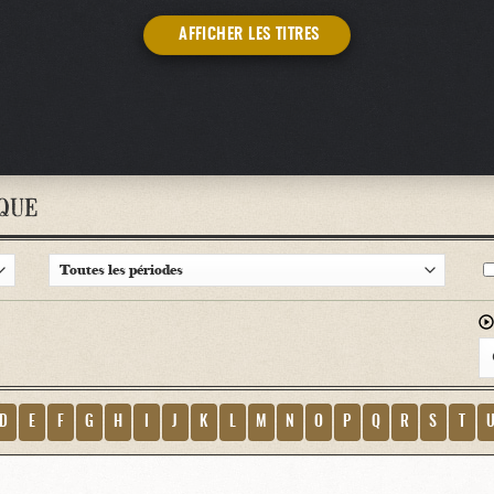
AFFICHER LES TITRES
QUE
D
E
F
G
H
I
J
K
L
M
N
O
P
Q
R
S
T