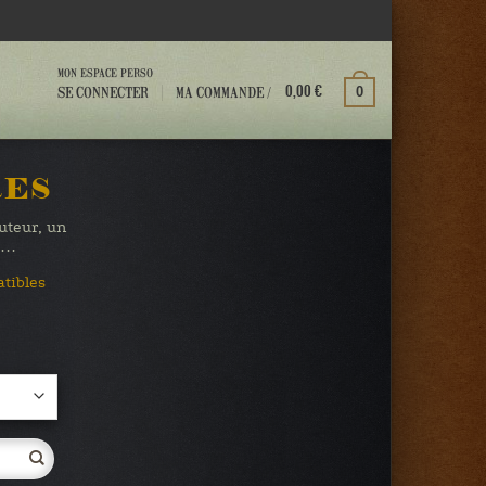
MON ESPACE PERSO
MA COMMANDE /
SE CONNECTER
0
0,00
€
RES
auteur, un
te…
atibles