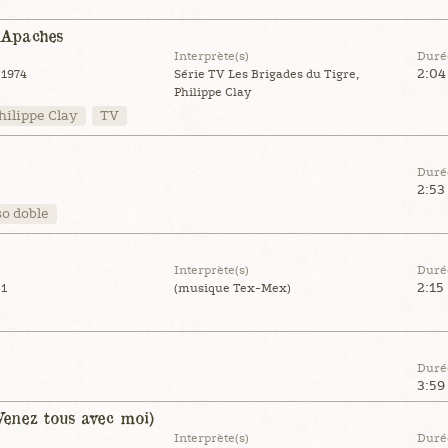
 Apaches
Interprète(s)
Duré
2:04
 1974
Série TV Les Brigades du Tigre,
Philippe Clay
hilippe Clay
TV
Duré
2:53
o doble
Interprète(s)
Duré
2:15
81
(musique Tex-Mex)
Duré
3:59
enez tous avec moi)
Interprète(s)
Duré