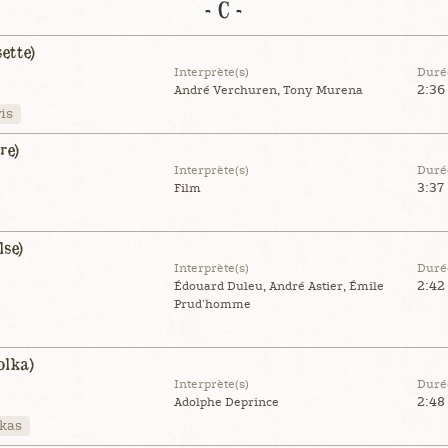
- C -
ette)
Interprète(s)
Duré
2:36
André Verchuren, Tony Murena
is
re)
Interprète(s)
Duré
3:37
Film
lse)
Interprète(s)
Duré
2:42
Édouard Duleu, André Astier, Émile
Prud'homme
olka)
Interprète(s)
Duré
2:48
Adolphe Deprince
kas