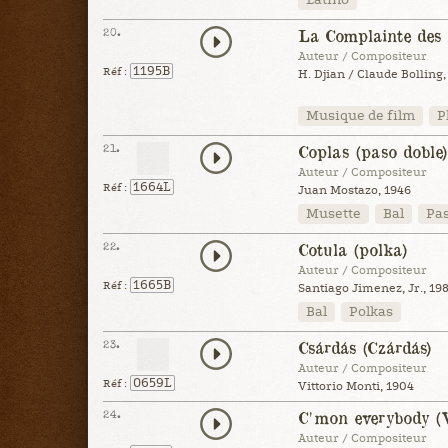
20.
La Complainte des
Auteur / Compositeur
1195B
Réf :
H. Djian / Claude Bolling,
Musique de film
P
21.
Coplas (paso doble)
Auteur / Compositeur
1664L
Réf :
Juan Mostazo, 1946
Musette
Bal
Pas
22.
Cotula (polka)
Auteur / Compositeur
1665B
Réf :
Santiago Jimenez, Jr., 19
Bal
Polkas
23.
Csárdás (Czárdás)
Auteur / Compositeur
0659L
Réf :
Vittorio Monti, 1904
24.
C'mon everybody (V
Auteur / Compositeur