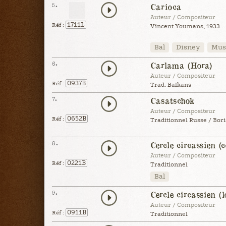
5.
Carioca
Auteur / Compositeur
1711L
Réf :
Vincent Youmans, 1933
Bal
Disney
Musi
6.
Carlama (Hora)
Auteur / Compositeur
0937B
Réf :
Trad. Balkans
7.
Casatschok
Auteur / Compositeur
0652B
Réf :
Traditionnel Russe / Bor
8.
Cercle circassien (c
Auteur / Compositeur
0221B
Réf :
Traditionnel
Bal
9.
Cercle circassien (l
Auteur / Compositeur
0911B
Réf :
Traditionnel