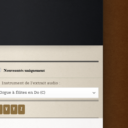
Nouveautés uniquement
Instrument de l’extrait audio :
U
V
Y
Z