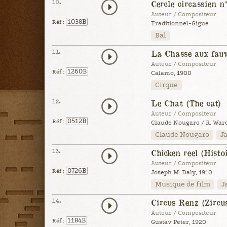
10.
Cercle circassien n
Auteur / Compositeur
1038B
Réf :
Traditionnel-Gigue
Bal
11.
La Chasse aux fauv
Auteur / Compositeur
1260B
Réf :
Calamo, 1900
Cirque
12.
Le Chat (The cat)
Auteur / Compositeur
0512B
Réf :
Claude Nougaro / R. Ward,
Claude Nougaro
J
13.
Chicken reel (Histo
Auteur / Compositeur
0726B
Réf :
Joseph M. Daly, 1910
Musique de film
J
14.
Circus Renz (Zircu
Auteur / Compositeur
1184B
Réf :
Gustav Peter, 1920