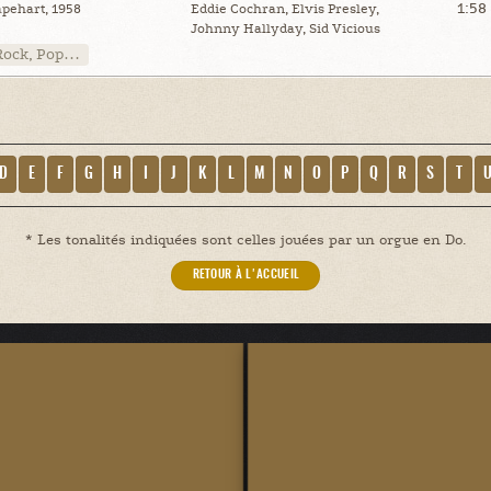
1:58
pehart, 1958
Eddie Cochran, Elvis Presley,
Johnny Hallyday, Sid Vicious
Rock, Pop…
D
E
F
G
H
I
J
K
L
M
N
O
P
Q
R
S
T
* Les tonalités indiquées sont celles jouées par un orgue en Do.
RETOUR À L'ACCUEIL