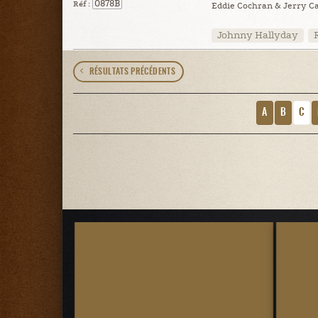
0878B
Réf :
Eddie Cochran & Jerry Ca
Johnny Hallyday
RÉSULTATS PRÉCÉDENTS
A
B
C