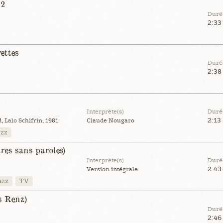
°2
Duré
2:33
ettes
Duré
2:38
Interprète(s)
Duré
2:13
 Lalo Schifrin, 1981
Claude Nougaro
azz
ires sans paroles)
Interprète(s)
Duré
2:43
Version intégrale
azz
TV
s Renz)
Duré
2:46