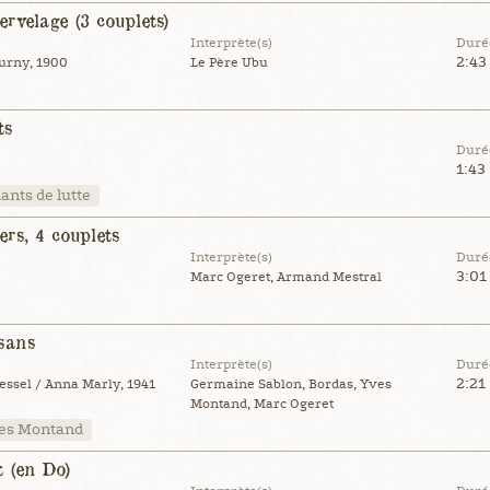
rvelage (3 couplets)
Interprète(s)
Duré
2:43
ourny, 1900
Le Père Ubu
ts
Duré
1:43
ants de lutte
rs, 4 couplets
Interprète(s)
Duré
3:01
Marc Ogeret, Armand Mestral
sans
Interprète(s)
Duré
2:21
ssel / Anna Marly, 1941
Germaine Sablon, Bordas, Yves
Montand, Marc Ogeret
es Montand
 (en Do)