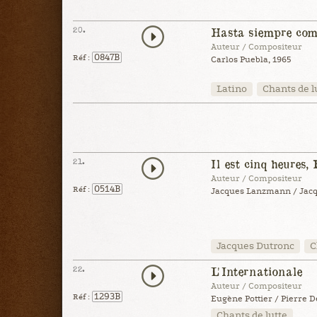
20.
Hasta siempre com
Auteur / Compositeur
0847B
Réf :
Carlos Puebla, 1965
Latino
Chants de l
21.
Il est cinq heures, 
Auteur / Compositeur
0514B
Réf :
Jacques Lanzmann / Jacq
Jacques Dutronc
C
22.
L'Internationale
Auteur / Compositeur
1293B
Réf :
Eugène Pottier / Pierre D
Chants de lutte