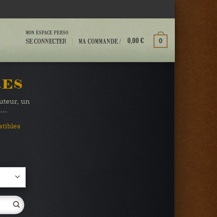
MON ESPACE PERSO
MA COMMANDE /
SE CONNECTER
0
0,00
€
RES
auteur, un
te…
atibles