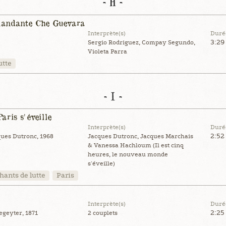
- H -
andante Che Guevara
Interprète(s)
Duré
3:29
Sergio Rodriguez, Compay Segundo,
Violeta Parra
utte
- I -
Paris s'éveille
Interprète(s)
Duré
2:52
ues Dutronc, 1968
Jacques Dutronc, Jacques Marchais
& Vanessa Hachloum (Il est cinq
heures, le nouveau monde
s'éveille)
hants de lutte
Paris
Interprète(s)
Duré
2:25
egeyter, 1871
2 couplets