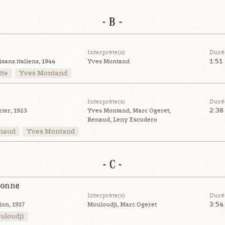
- B -
Interprète(s)
Duré
1:51
sans italiens, 1944
Yves Montand
tte
Yves Montand
Interprète(s)
Duré
2:38
ier, 1923
Yves Montand, Marc Ogeret,
Renaud, Leny Escudero
naud
Yves Montand
- C -
aonne
Interprète(s)
Duré
3:54
on, 1917
Mouloudji, Marc Ogeret
uloudji