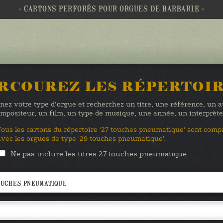
- CARTONS PERFORÉS POUR ORGUES DE BARBARIE -
RCOUREZ LES RÉPERTOI
nez votre type d’orgue et recherchez un titre, une référence, un 
mpositeur, un film, un type de musique, une année, un interprè
Tous les cartons du répertoire '27 touches pneumatique' sont comp
avec les orgues de type '29 touches pneumatique'.
Ne pas inclure les titres 27 touches pneumatique.