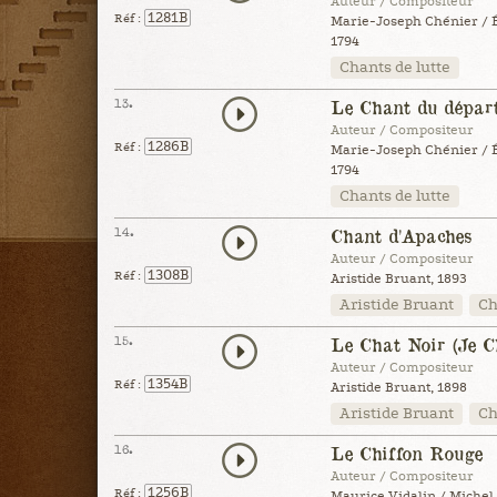
Auteur / Compositeur
1281B
Réf :
Marie-Joseph Chénier / 
1794
Chants de lutte
13.
Le Chant du départ
Auteur / Compositeur
1286B
Réf :
Marie-Joseph Chénier / 
1794
Chants de lutte
14.
Chant d'Apaches
Auteur / Compositeur
1308B
Réf :
Aristide Bruant, 1893
Aristide Bruant
Ch
15.
Le Chat Noir (Je C
Auteur / Compositeur
1354B
Réf :
Aristide Bruant, 1898
Aristide Bruant
Ch
16.
Le Chiffon Rouge
Auteur / Compositeur
1256B
Réf :
Maurice Vidalin / Michel 