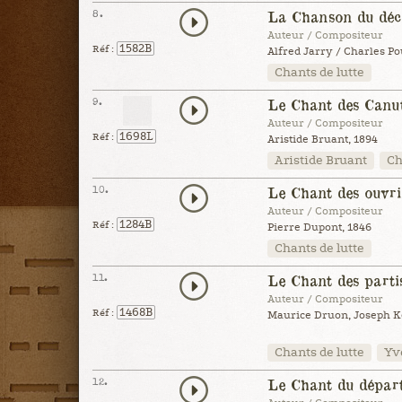
8.
La Chanson du déce
Auteur / Compositeur
1582B
Réf :
Alfred Jarry / Charles P
Chants de lutte
9.
Le Chant des Canu
Auteur / Compositeur
1698L
Réf :
Aristide Bruant, 1894
Aristide Bruant
Ch
10.
Le Chant des ouvrie
Auteur / Compositeur
1284B
Réf :
Pierre Dupont, 1846
Chants de lutte
11.
Le Chant des parti
Auteur / Compositeur
1468B
Réf :
Maurice Druon, Joseph Ke
Chants de lutte
Yv
12.
Le Chant du départ