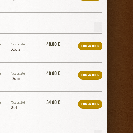
49.00 €
e
Tonalité
COMMANDER
Rém
49.00 €
e
Tonalité
COMMANDER
Dom
54.00 €
e
Tonalité
COMMANDER
Sol