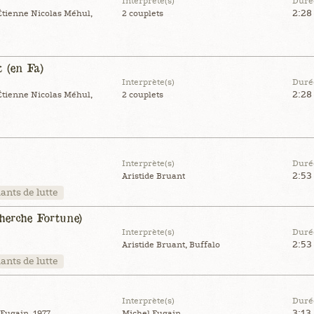
Interprète(s)
Duré
2:28
Étienne Nicolas Méhul,
2 couplets
 (en Fa)
Interprète(s)
Duré
2:28
Étienne Nicolas Méhul,
2 couplets
Interprète(s)
Duré
2:53
Aristide Bruant
ants de lutte
herche Fortune)
Interprète(s)
Duré
2:53
Aristide Bruant, Buffalo
ants de lutte
Interprète(s)
Duré
3:13
Fugain, 1977
Michel Fugain