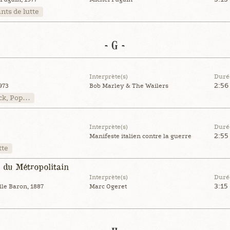
nts de lutte
- G -
Interprète(s)
Duré
2:56
973
Bob Marley & The Wailers
ck, Pop…
Interprète(s)
Duré
2:55
Manifeste italien contre la guerre
tte
du Métropolitain
Interprète(s)
Duré
3:15
le Baron, 1887
Marc Ogeret