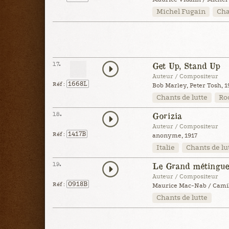
Michel Fugain
Cha
17.
Get Up, Stand Up
Auteur / Compositeur
1668L
Réf :
Bob Marley, Peter Tosh, 1
Chants de lutte
Ro
18.
Gorizia
Auteur / Compositeur
1417B
Réf :
anonyme, 1917
Italie
Chants de lu
19.
Le Grand métingue 
Auteur / Compositeur
0918B
Réf :
Maurice Mac-Nab / Camil
Chants de lutte