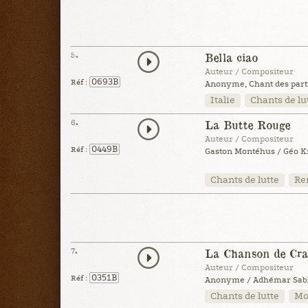
5.
Bella ciao
Auteur / Compositeur
0693B
Réf :
Anonyme, Chant des parti
Italie
Chants de lu
6.
La Butte Rouge
Auteur / Compositeur
0449B
Réf :
Gaston Montéhus / Géo Kr
Chants de lutte
Re
7.
La Chanson de Cr
Auteur / Compositeur
0351B
Réf :
Anonyme / Adhémar Sabl
Chants de lutte
Mo