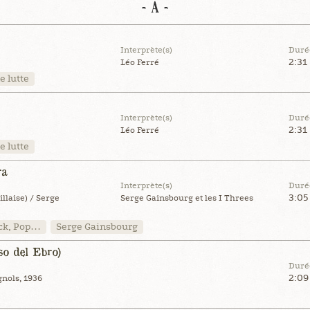
- A -
Interprète(s)
Duré
2:31
Léo Ferré
e lutte
Interprète(s)
Duré
2:31
Léo Ferré
e lutte
ra
Interprète(s)
Duré
3:05
llaise) / Serge
Serge Gainsbourg et les I Threes
ck, Pop…
Serge Gainsbourg
o del Ebro)
Duré
2:09
gnols, 1936