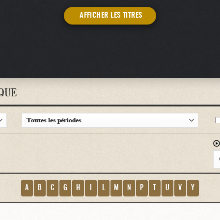
AFFICHER LES TITRES
QUE
A
B
C
G
H
I
L
M
N
P
T
U
V
Y