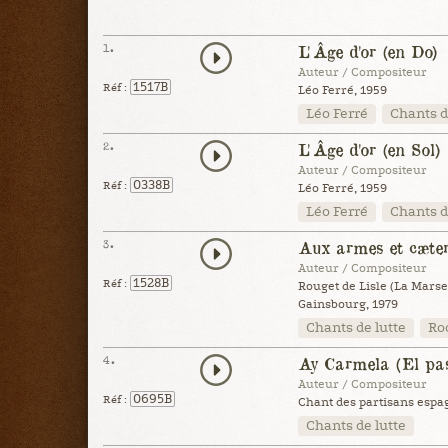
1.
L'Âge d'or (en Do)
Auteur / Compositeur
1517B
Réf :
Léo Ferré, 1959
Léo Ferré
Chants d
2.
L'Âge d'or (en Sol)
Auteur / Compositeur
0338B
Réf :
Léo Ferré, 1959
Léo Ferré
Chants d
3.
Aux armes et cæte
Auteur / Compositeur
1528B
Réf :
Rouget de Lisle (La Marsei
Gainsbourg, 1979
Chants de lutte
Ro
4.
Ay Carmela (El pas
Auteur / Compositeur
0695B
Réf :
Chant des partisans espa
Chants de lutte